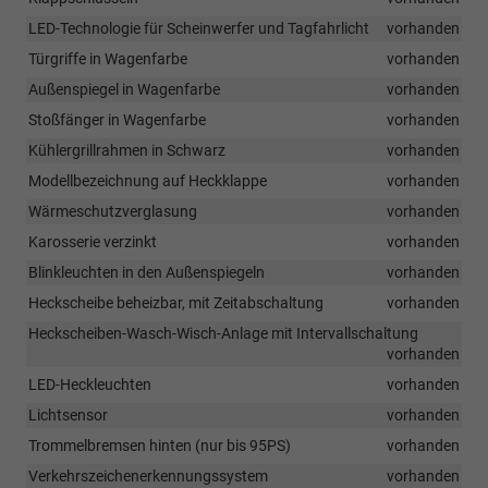
LED-Technologie für Scheinwerfer und Tagfahrlicht
vorhanden
Türgriffe in Wagenfarbe
vorhanden
Außenspiegel in Wagenfarbe
vorhanden
Stoßfänger in Wagenfarbe
vorhanden
Kühlergrillrahmen in Schwarz
vorhanden
Modellbezeichnung auf Heckklappe
vorhanden
Wärmeschutzverglasung
vorhanden
Karosserie verzinkt
vorhanden
Blinkleuchten in den Außenspiegeln
vorhanden
Heckscheibe beheizbar, mit Zeitabschaltung
vorhanden
Heckscheiben-Wasch-Wisch-Anlage mit Intervallschaltung
vorhanden
LED-Heckleuchten
vorhanden
Lichtsensor
vorhanden
Trommelbremsen hinten (nur bis 95PS)
vorhanden
Verkehrszeichenerkennungssystem
vorhanden