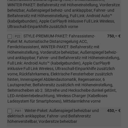
WINTER-PAKET: Beifahrersitz mit Höheneinstellung, Vordersitze
beheizbar, Außenspiegel beheiz- und anklappbar, Fahrer- und
Beifahrersitz mit Höheneinstellung, Full Link: Android Auto™
(kabelgebunden), Apple CarPlay® inklusive Full Link Wireless,
Ultraschall-Einparkhilfe zusätzlich vorne
STYLE-PREMIUM-PAKET: Fahrassistenz-
750,– €
P22
Paket M: Automatische Distanzregelung ACC,
Fernlichtassistent, WINTER-PAKET: Beifahrersitz mit
Höheneinstellung, Vordersitze beheizbar, Außenspiegel beheiz-
und anklappbar, Fahrer- und Beifahrersitz mit Höheneinstellung,
Full Link: Android Auto™ (kabelgebunden), Apple CarPlay®
inklusive Full Link Wireless, Ultraschall-Einparkhilfe zusätzlich
vorne, Rückfahrkamera, Elektrische Fensterheber zusätzlich
hinten, Innenspiegel Abblendautomatik, Regensensor, 6
Lautsprecher, Beifahrersitz zusätzlich mit Höheneinstellung,
Seitenscheiben ab 2. Sitzreihe und Heckscheibe dunkel getönt,
LED-Ambientebeleuchtung, Wireless Charger (Kabelloses
Ladesystem für Smartphones), Mittelarmlehne vorne
Winter-Paket: Außenspiegel beheizbar und
450,– €
PW1
elektrisch anklappbar, Fahrer- und Beifahrersitz
höhenverstellbar, Vordersitze beheizbar