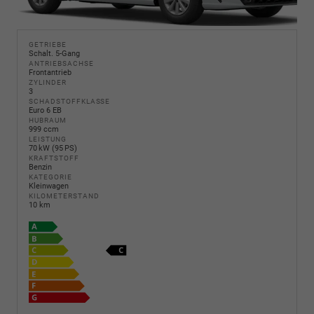
GETRIEBE
Schalt. 5-Gang
ANTRIEBSACHSE
Frontantrieb
ZYLINDER
3
SCHADSTOFFKLASSE
Euro 6 EB
HUBRAUM
999 ccm
LEISTUNG
70 kW (95 PS)
KRAFTSTOFF
Benzin
KATEGORIE
Kleinwagen
KILOMETERSTAND
10 km