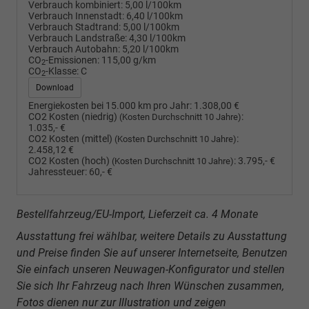
Verbrauch kombiniert:
5,00 l/100km
Verbrauch Innenstadt:
6,40 l/100km
Verbrauch Stadtrand:
5,00 l/100km
Verbrauch Landstraße:
4,30 l/100km
Verbrauch Autobahn:
5,20 l/100km
CO
-Emissionen:
115,00 g/km
2
CO
-Klasse:
C
2
Download
Energiekosten bei 15.000 km pro Jahr:
1.308,00 €
CO2 Kosten (niedrig)
:
(Kosten Durchschnitt 10 Jahre)
1.035,- €
CO2 Kosten (mittel)
:
(Kosten Durchschnitt 10 Jahre)
2.458,12 €
CO2 Kosten (hoch)
:
3.795,- €
(Kosten Durchschnitt 10 Jahre)
Jahressteuer:
60,- €
Bestellfahrzeug/EU-Import, Lieferzeit ca. 4 Monate
Ausstattung frei wählbar, weitere Details zu Ausstattung
und Preise finden Sie auf unserer Internetseite, Benutzen
Sie einfach unseren Neuwagen-Konfigurator und stellen
Sie sich Ihr Fahrzeug nach Ihren Wünschen zusammen,
Fotos dienen nur zur Illustration und zeigen