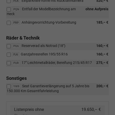
Einparkhilfe vorne mit Rückfahrkamera
520,– €
PCK
Entfall der Modellbezeichnung am
ohne Aufpreis
PQN
Heck
Anhängevorrichtung-Vorbereitung
185,– €
PRP
Räder & Technik
Reserverad als Notrad (18″)
160,– €
PG6
Ganzjahresreifen 195/55 R16
160,– €
PJ6
17" Leichtmetallräder, Bereifung 215/45 R17
275,– €
PUR
Sonstiges
Seat Garantieverlängerung auf 5 Jahre bis
200,– €
YW9
150.000 Km Gesamtfahrleistung
Listenpreis ohne
19.650,– €