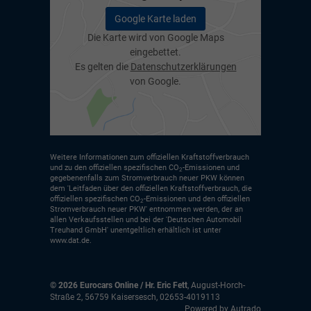
Google Karte laden
Die Karte wird von Google Maps
eingebettet.
Es gelten die
Datenschutzerklärungen
von Google.
Weitere Informationen zum offiziellen Kraftstoffverbrauch
und zu den offiziellen spezifischen CO
-Emissionen und
2
gegebenenfalls zum Stromverbrauch neuer PKW können
dem 'Leitfaden über den offiziellen Kraftstoffverbrauch, die
offiziellen spezifischen CO
-Emissionen und den offiziellen
2
Stromverbrauch neuer PKW' entnommen werden, der an
allen Verkaufsstellen und bei der 'Deutschen Automobil
Treuhand GmbH' unentgeltlich erhältlich ist unter
www.dat.de.
© 2026
Eurocars Online / Hr. Eric Fett
,
August-Horch-
Straße 2
,
56759
Kaisersesch,
02653-4019113
Powered by Autrado