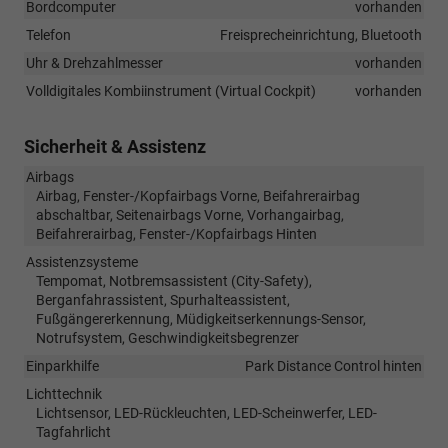
Bordcomputer
vorhanden
Telefon
Freisprecheinrichtung, Bluetooth
Uhr & Drehzahlmesser
vorhanden
Volldigitales Kombiinstrument (Virtual Cockpit)
vorhanden
Sicherheit & Assistenz
Airbags
Airbag, Fenster-/Kopfairbags Vorne, Beifahrerairbag
abschaltbar, Seitenairbags Vorne, Vorhangairbag,
Beifahrerairbag, Fenster-/Kopfairbags Hinten
Assistenzsysteme
Tempomat, Notbremsassistent (City-Safety),
Berganfahrassistent, Spurhalteassistent,
Fußgängererkennung, Müdigkeitserkennungs-Sensor,
Notrufsystem, Geschwindigkeitsbegrenzer
Einparkhilfe
Park Distance Control hinten
Lichttechnik
Lichtsensor, LED-Rückleuchten, LED-Scheinwerfer, LED-
Tagfahrlicht