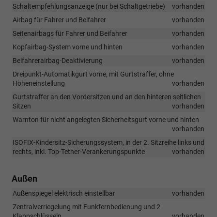
Schaltempfehlungsanzeige (nur bei Schaltgetriebe)
vorhanden
Airbag für Fahrer und Beifahrer
vorhanden
Seitenairbags für Fahrer und Beifahrer
vorhanden
Kopfairbag-System vorne und hinten
vorhanden
Beifahrerairbag-Deaktivierung
vorhanden
Dreipunkt-Automatikgurt vorne, mit Gurtstraffer, ohne
Höheneinstellung
vorhanden
Gurtstraffer an den Vordersitzen und an den hinteren seitlichen
Sitzen
vorhanden
Warnton für nicht angelegten Sicherheitsgurt vorne und hinten
vorhanden
ISOFIX-Kindersitz-Sicherungssystem, in der 2. Sitzreihe links und
rechts, inkl. Top-Tether-Verankerungspunkte
vorhanden
Außen
Außenspiegel elektrisch einstellbar
vorhanden
Zentralverriegelung mit Funkfernbedienung und 2
Klappschlüsseln
vorhanden