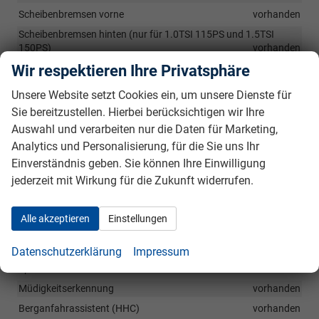
Scheibenbremsen vorne
vorhanden
Scheibenbremsen hinten (nur für 1.0TSI 115PS und 1.5TSI
150PS)
vorhanden
Wir respektieren Ihre Privatsphäre
Kopfstützen vorne und Kopfstützen (3) hinten
vorhanden
3 Kopfstützen hinten, höhenverstellbar
vorhanden
Unsere Website setzt Cookies ein, um unsere Dienste für
Drittes Bremslicht, in Heckspoiler integriert
vorhanden
Sie bereitzustellen. Hierbei berücksichtigen wir Ihre
Elektronische Stabilitätskontrolle (ESC) inkl. Antiblockiersystem
Auswahl und verarbeiten nur die Daten für Marketing,
(ABS) mit elektronischer Bremskraftverteilung (EBV),
Analytics und Personalisierung, für die Sie uns Ihr
Antriebsschlupfregelung (ASR), hydraulischem
Einverständnis geben. Sie können Ihre Einwilligung
Bremsassistenten (HBA), Differentialsperre (XDS nur für 1.0TSI
jederzeit mit Wirkung für die Zukunft widerrufen.
und 1.5TSI)
vorhanden
Elektronische Wegfahrsperre
vorhanden
Alle akzeptieren
Einstellungen
Umfeldbeobachtungssystem „Front Assist“ mit City-
Notbremsfunktion und Fußgänger- und Radfahrererkennung
vorhanden
Datenschutzerklärung
Impressum
Spurhalteassistent
vorhanden
Müdigkeitserkennung
vorhanden
Berganfahrassistent (HHC)
vorhanden