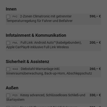
Innen
2-Zonen Climatronic mit getrennter
590,– €
PH2
Temperaturregelung für Fahrer und Beifahrer
Infotainment & Kommunikation
Full Link: Android Auto™(kabelgebunden),
200,– €
PML
Apple CarPlay® inklusive Full Link Wireless
Sicherheit & Assistenz
Diebstahl-Warnanlage inkl.
260,– €
WAS
Innenraumüberwachung, Back-up-Horn, Abschleppschutz
Außen
Kessy advanced, Schlüsselloses Schließ-und
330,– €
PQS
Startsystem