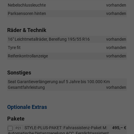
Nebelschlussleuchte
vorhanden
Parksensoren hinten
vorhanden
Räder & Technik
16" Leichtmetallräder, Bereifung 195/55 R16
vorhanden
Tyre fit
vorhanden
Reifenkontrollanzeige
vorhanden
Sonstiges
Seat Garantieverlängerung auf 5 Jahre bis 100.000 Km
Gesamtfahrleistung
vorhanden
Optionale Extras
Pakete
STYLE-PLUS-PAKET: Fahrassistenz-Paket M:
495,– €
P21
Automatische Distanzregelung ACC, Fernlichtassistent,