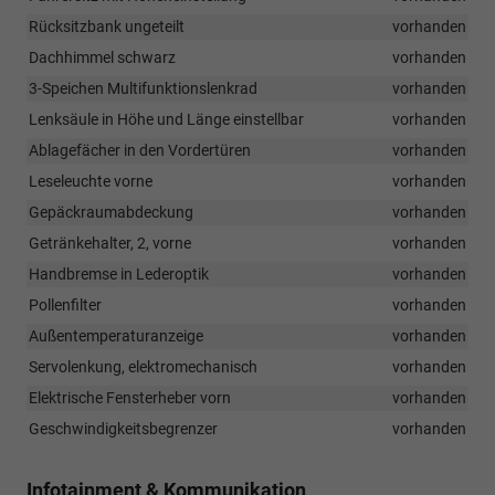
Rücksitzbank ungeteilt
vorhanden
Dachhimmel schwarz
vorhanden
3-Speichen Multifunktionslenkrad
vorhanden
Lenksäule in Höhe und Länge einstellbar
vorhanden
Ablagefächer in den Vordertüren
vorhanden
Leseleuchte vorne
vorhanden
Gepäckraumabdeckung
vorhanden
Getränkehalter, 2, vorne
vorhanden
Handbremse in Lederoptik
vorhanden
Pollenfilter
vorhanden
Außentemperaturanzeige
vorhanden
Servolenkung, elektromechanisch
vorhanden
Elektrische Fensterheber vorn
vorhanden
Geschwindigkeitsbegrenzer
vorhanden
Infotainment & Kommunikation