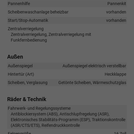
Pannenhilfe
Pannenkit
Scheibenwaschanlage beheizbar
vorhanden
Start/Stop-Automatik
vorhanden
Zentralverriegelung
Zentralverriegelung, Zentralverriegelung mit
Funkfernbedienung
Außen
Außenspiegel
Außenspiegel elektrisch verstellbar
Hintertür (Art)
Heckklappe
Scheiben, Verglasung
Getönte Scheiben, Wärmeschutzglas
Räder & Technik
Fahrwerk- und Regelungssysteme
Antiblockiersystem (ABS), Antischlupfregelung (ASR),
Elektronisches Stabilitäts-Programm (ESP), Traktionskontrolle
(ASR/CTS/ETS), Reifendruckkontrolle
Felgengröße
16 Zoll