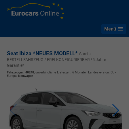
Menü
Seat Ibiza *NEUES MODELL*
Start +
BESTELLFAHRZEUG / FREI KONFIGURIERBAR *5 Jahre
Garantie*
Fahrzeugnr.
:
40248
, unverbindliche Lieferzeit:
6 Monate
, Landesversion: EU -
Europa,
Neuwagen