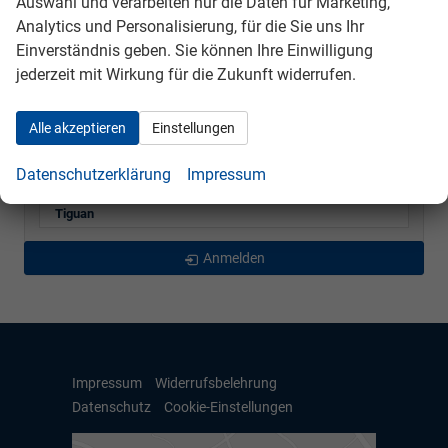
Auswahl und verarbeiten nur die Daten für Marketing,
Golf Variant
Analytics und Personalisierung, für die Sie uns Ihr
Passat Variant
Einverständnis geben. Sie können Ihre Einwilligung
jederzeit mit Wirkung für die Zukunft widerrufen.
Polo
T-Cross
Alle akzeptieren
Einstellungen
T-Roc
Taigo
Datenschutzerklärung
Impressum
Tayron
Tiguan
Anmelden
Impressum
Widerrufsbelehrung
Datenschutz
Cookie-Einstellungen