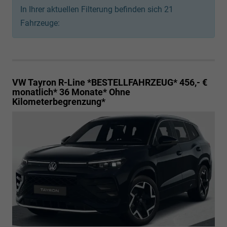
In Ihrer aktuellen Filterung befinden sich
21
Fahrzeuge:
VW Tayron
R-Line *BESTELLFAHRZEUG* 456,- €
monatlich* 36 Monate* Ohne
Kilometerbegrenzung*