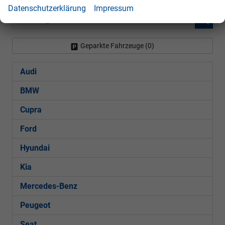
Datenschutzerklärung
Impressum
Fahrzeugnr.
Geparkte Fahrzeuge (
0
)
Audi
BMW
Cupra
Ford
Hyundai
Kia
Mercedes-Benz
Peugeot
Seat