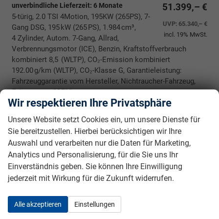
unverbindliche Lieferzeit:
6 Monate
51.399,– €
5-türig, 2.0 TSI 4Motion, 195KW (265PS), 7-
UVP:
65.340,– €
Gang DSG, 195 kW (265 PS), 1.984 cm³,
incl. 19% MwSt.
4 Zylinder, Autom. 7-Gang, Allrad,
Verbrennungsmotor (ICE), Benzin, Kraftstoffverbrauch
kombiniert 8,5 (WLTP), CO₂-Emission kombiniert
192.00 g/km (WLTP), CO₂-Klasse G, Garantieleistung:
Fahrzeuggarantie vom Hersteller, Nichtraucher-Fahrzeug,
Fahrzeugnr.: 39512
Wir respektieren Ihre Privatsphäre
Rückrufbitte absenden
PDF-Datei, Fahrzeugexposé drucken
Drucken, parken oder vergleichen
Unsere Website setzt Cookies ein, um unsere Dienste für
Sie bereitzustellen. Hierbei berücksichtigen wir Ihre
Datensätze pro Seite:
Auswahl und verarbeiten nur die Daten für Marketing,
Analytics und Personalisierung, für die Sie uns Ihr
10
20
50
100
250
Einverständnis geben. Sie können Ihre Einwilligung
jederzeit mit Wirkung für die Zukunft widerrufen.
Seiten:
Alle akzeptieren
Einstellungen
1
2
3