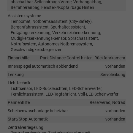
abschaltbar, Seitenairbags Vorne, Vorhangairbag,
Beifahrerairbag, Fenster-/Kopfairbags Hinten
Assistenzsysteme
Tempomat, Notbremsassistent (City-Safety),
Berganfahrassistent, Spurhalteassistent,
Fußgängererkennung, Verkehrzeichenerkennung,
Müdigkeitserkennungs-Sensor, Sprachassistent,
Notrufsystem, Autonomes Notbremssystem,
Geschwindigkeitsbegrenzer
Einparkhilfe
Park Distance Control hinten, Rückfahrkamera
Innenspiegel automatisch abblendend
vorhanden
Lenkung
Servolenkung
Lichttechnik
Lichtsensor, LED-Rückleuchten, LED-Scheinwerfer,
Fernlichtassistent, LED-Tagfahrlicht, Voll-LED Scheinwerfer
Pannenhilfe
Reserverad, Notrad
Scheibenwaschanlage beheizbar
vorhanden
Start/Stop-Automatik
vorhanden
Zentralverriegelung
Zentralverriegelung, Zentralverriegelung mit