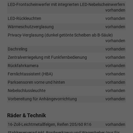
LED-Frontscheinwerfer mit integrierten LED-Nebelscheinwerfern
vorhanden
LED-Rückleuchten
vorhanden
Wärmeschutzverglasung
vorhanden
Privacy-Verglasung (dunkel getönte Scheiben ab B-Säule)
vorhanden
Dachreling
vorhanden
Zentralverriegelung mit Funkfernbedienung
vorhanden
Rückfahrkamera
vorhanden
Fernlichtassistent (HBA)
vorhanden
Parksensoren vorne und hinten
vorhanden
Nebelschlussleuchte
vorhanden
Vorbereitung für Anhängevorrichtung
vorhanden
Räder & Technik
16-Zoll-Leichtmetallfelgen, Reifen 205/60 R16
vorhanden
Stahlreserverad inkl. Bordwerkzeug und Wagenheber (nur für