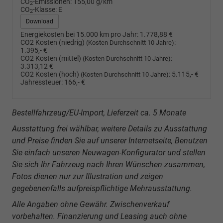
CO
-Emissionen:
155,00 g/km
2
CO
-Klasse:
E
2
Download
Energiekosten bei 15.000 km pro Jahr:
1.778,88 €
CO2 Kosten (niedrig)
:
(Kosten Durchschnitt 10 Jahre)
1.395,- €
CO2 Kosten (mittel)
:
(Kosten Durchschnitt 10 Jahre)
3.313,12 €
CO2 Kosten (hoch)
:
5.115,- €
(Kosten Durchschnitt 10 Jahre)
Jahressteuer:
166,- €
Bestellfahrzeug/EU-Import, Lieferzeit ca. 5 Monate
Ausstattung frei wählbar, weitere Details zu Ausstattung
und Preise finden Sie auf unserer Internetseite, Benutzen
Sie einfach unseren Neuwagen-Konfigurator und stellen
Sie sich Ihr Fahrzeug nach Ihren Wünschen zusammen,
Fotos dienen nur zur Illustration und zeigen
gegebenenfalls aufpreispflichtige Mehrausstattung.
Alle Angaben ohne Gewähr. Zwischenverkauf
vorbehalten. Finanzierung und Leasing auch ohne