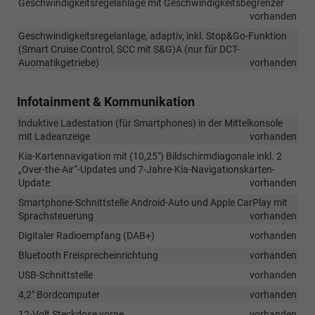
Geschwindigkeitsregelanlage mit Geschwindigkeitsbegrenzer
vorhanden
Geschwindigkeitsregelanlage, adaptiv, inkl. Stop&Go-Funktion
(Smart Cruise Control, SCC mit S&G)A (nur für DCT-
Auomatikgetriebe)
vorhanden
Infotainment & Kommunikation
Induktive Ladestation (für Smartphones) in der Mittelkonsole
mit Ladeanzeige
vorhanden
Kia-Kartennavigation mit (10,25") Bildschirmdiagonale inkl. 2
„Over-the-Air“-Updates und 7-Jahre-Kia-Navigationskarten-
Update
vorhanden
Smartphone-Schnittstelle Android-Auto und Apple CarPlay mit
Sprachsteuerung
vorhanden
Digitaler Radioempfang (DAB+)
vorhanden
Bluetooth Freisprecheinrichtung
vorhanden
USB-Schnittstelle
vorhanden
4,2" Bordcomputer
vorhanden
12-Volt Steckdose vorne
vorhanden