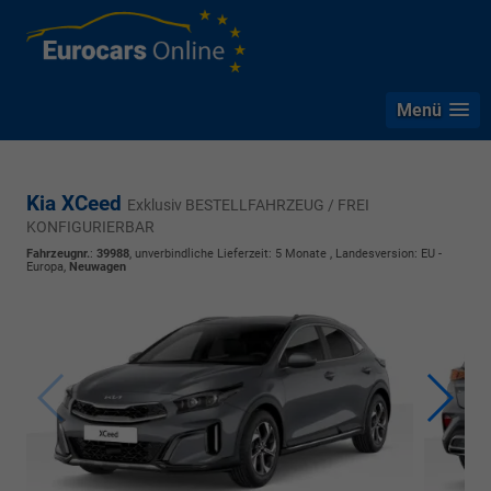
Menü
Kia XCeed
Exklusiv BESTELLFAHRZEUG / FREI
KONFIGURIERBAR
Fahrzeugnr.
:
39988
, unverbindliche Lieferzeit:
5 Monate
, Landesversion: EU -
Europa,
Neuwagen