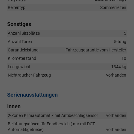
Reifentyp
Sommerreifen
Sonstiges
Anzahl Sitzplätze
5
Anzahl Türen
5-türig
Garantieleistung
Fahrzeuggarantie vom Hersteller
Kilometerstand
10
Leergewicht
1344 kg
Nichtraucher-Fahrzeug
vorhanden
Serienausstattungen
Innen
2-Zonen Klimaautomatik mit Antibeschlagsensor
vorhanden
Belüftungsdüsen für Fondbereich ( nur mit DCT-
Automatikgetriebe)
vorhanden