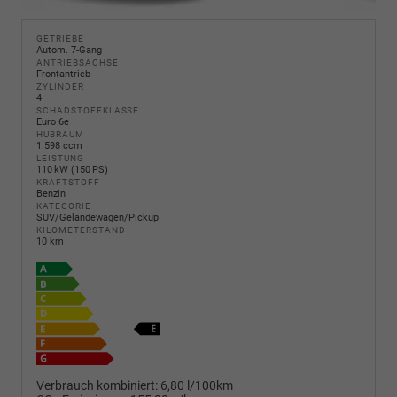
GETRIEBE
Autom. 7-Gang
ANTRIEBSACHSE
Frontantrieb
ZYLINDER
4
SCHADSTOFFKLASSE
Euro 6e
HUBRAUM
1.598 ccm
LEISTUNG
110 kW (150 PS)
KRAFTSTOFF
Benzin
KATEGORIE
SUV/Geländewagen/Pickup
KILOMETERSTAND
10 km
Verbrauch kombiniert:
6,80 l/100km