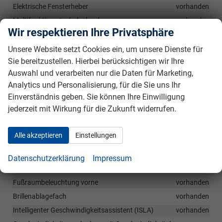
Elektrische Fensterheber
vorhanden
Multifunktions-Lederlenkrad
vorhanden
Wir respektieren Ihre Privatsphäre
Innenrückspiegel selbstabblendend (ECM)
vorhanden
Fahrersitz und Beifahrersitz höhenverstellbar
vorhanden
Unsere Website setzt Cookies ein, um unsere Dienste für
Sie bereitzustellen. Hierbei berücksichtigen wir Ihre
Mittelarmlehne vorn mit Ablagefach
vorhanden
Auswahl und verarbeiten nur die Daten für Marketing,
Mittelarmlehne vorn verschiebbar (nur mit DCT-
Analytics und Personalisierung, für die Sie uns Ihr
Automatikgetriebe)
vorhanden
Einverständnis geben. Sie können Ihre Einwilligung
Höhen- und längeneinstellbares Lenkrad
vorhanden
jederzeit mit Wirkung für die Zukunft widerrufen.
Mittelarmlehne hinten
vorhanden
Türverkleidung in Kunstleder
vorhanden
Alle akzeptieren
Einstellungen
Fahrprofilauswahl (nur für DCT-Automatik)
vorhanden
Rücksitzbank umklappbar im Verhältnis 60:40
vorhanden
Datenschutzerklärung
Impressum
Variabler Gepäckraumboden
vorhanden
Fußraumbeleuchtung vorne
vorhanden
Brillenablagefach
vorhanden
Intelligenter Geschwindigkeitsassistent (ISLA)
vorhanden