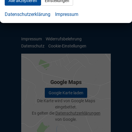
Alle akzeptieren
Einstellungen
Anmelden
Datenschutzerklärung
Impressum
Impressum
Widerrufsbelehrung
Datenschutz
Cookie-Einstellungen
Google Maps
Google Karte laden
Die Karte wird von Google Maps
eingebettet.
Es gelten die
Datenschutzerklärungen
von Google.