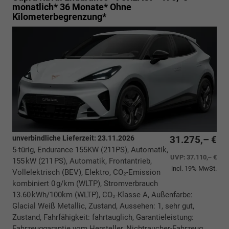
monatlich* 36 Monate* Ohne
Kilometerbegrenzung*
unverbindliche Lieferzeit:
23.11.2026
31.275,– €
5-türig, Endurance 155KW (211PS), Automatik,
UVP:
37.110,– €
155 kW (211 PS), Automatik, Frontantrieb,
incl. 19% MwSt.
Vollelektrisch (BEV), Elektro, CO₂-Emission
kombiniert 0 g/km (WLTP), Stromverbrauch
13.60 kWh/100km (WLTP), CO₂-Klasse A, Außenfarbe:
Glacial Weiß Metallic, Zustand, Aussehen: 1, sehr gut,
Zustand, Fahrfähigkeit: fahrtauglich, Garantieleistung:
Fahrzeuggarantie vom Hersteller, Nichtraucher-Fahrzeug,