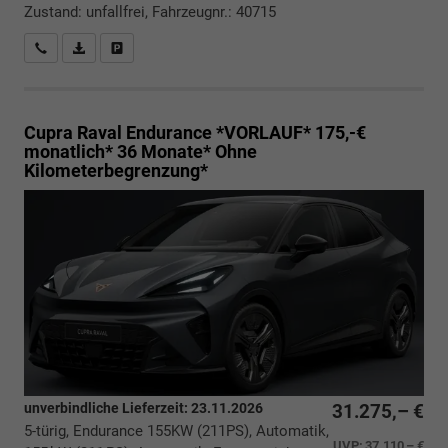
Zustand: unfallfrei, Fahrzeugnr.: 40715
Rückrufbitte absenden
PDF-Datei, Fahrzeugexposé drucken
Drucken, parken oder vergleichen
Cupra Raval
Endurance *VORLAUF* 175,-€
monatlich* 36 Monate* Ohne
Kilometerbegrenzung*
unverbindliche Lieferzeit:
23.11.2026
31.275,– €
5-türig, Endurance 155KW (211PS), Automatik,
UVP:
37.110,– €