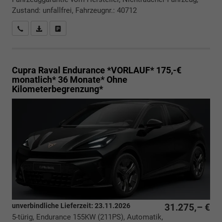
Zustand: unfallfrei, Fahrzeugnr.: 40712
Rückrufbitte absenden
PDF-Datei, Fahrzeugexposé drucken
Drucken, parken oder vergleichen
Cupra Raval
Endurance *VORLAUF* 175,-€
monatlich* 36 Monate* Ohne
Kilometerbegrenzung*
unverbindliche Lieferzeit:
23.11.2026
31.275,– €
5-türig, Endurance 155KW (211PS), Automatik,