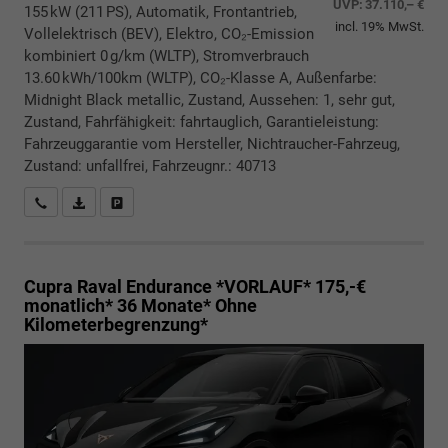
UVP:
37.110,– €
155 kW (211 PS), Automatik, Frontantrieb,
incl. 19% MwSt.
Vollelektrisch (BEV), Elektro, CO₂-Emission
kombiniert 0 g/km (WLTP), Stromverbrauch
13.60 kWh/100km (WLTP), CO₂-Klasse A, Außenfarbe:
Midnight Black metallic, Zustand, Aussehen: 1, sehr gut,
Zustand, Fahrfähigkeit: fahrtauglich, Garantieleistung:
Fahrzeuggarantie vom Hersteller, Nichtraucher-Fahrzeug,
Zustand: unfallfrei, Fahrzeugnr.: 40713
Rückrufbitte absenden
PDF-Datei, Fahrzeugexposé drucken
Drucken, parken oder vergleichen
Cupra Raval
Endurance *VORLAUF* 175,-€
monatlich* 36 Monate* Ohne
Kilometerbegrenzung*