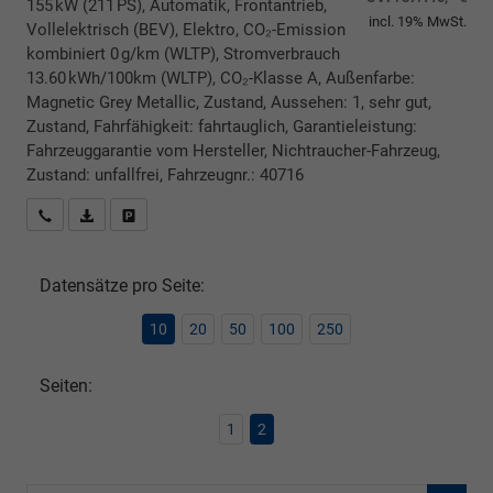
155 kW (211 PS), Automatik, Frontantrieb,
incl. 19% MwSt.
Vollelektrisch (BEV), Elektro, CO₂-Emission
kombiniert 0 g/km (WLTP), Stromverbrauch
13.60 kWh/100km (WLTP), CO₂-Klasse A, Außenfarbe:
Magnetic Grey Metallic, Zustand, Aussehen: 1, sehr gut,
Zustand, Fahrfähigkeit: fahrtauglich, Garantieleistung:
Fahrzeuggarantie vom Hersteller, Nichtraucher-Fahrzeug,
Zustand: unfallfrei, Fahrzeugnr.: 40716
Rückrufbitte absenden
PDF-Datei, Fahrzeugexposé drucken
Drucken, parken oder vergleichen
Datensätze pro Seite:
10
20
50
100
250
Seiten:
1
2