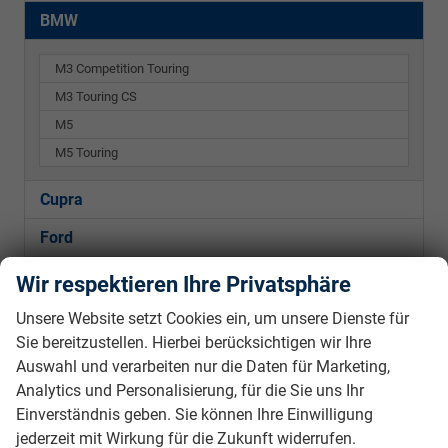
BMW
M3 Competition Touring
M3 Touring CS
M5
M5 Touring
Cupra
Ford
Hyundai
Wir respektieren Ihre Privatsphäre
Kia
Unsere Website setzt Cookies ein, um unsere Dienste für
Sie bereitzustellen. Hierbei berücksichtigen wir Ihre
Mercedes-Benz
Auswahl und verarbeiten nur die Daten für Marketing,
Peugeot
Analytics und Personalisierung, für die Sie uns Ihr
Einverständnis geben. Sie können Ihre Einwilligung
Seat
jederzeit mit Wirkung für die Zukunft widerrufen.