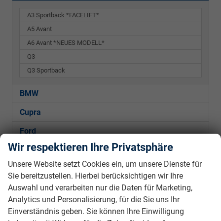
A3 Sportback *FACELIFT*
A5 Avant
A6 Avant *NEUES MODELL*
Q3
Q3 Sportback
BMW
Cupra
Ford
Wir respektieren Ihre Privatsphäre
Hyundai
Unsere Website setzt Cookies ein, um unsere Dienste für
Kia
Sie bereitzustellen. Hierbei berücksichtigen wir Ihre
Mercedes-Benz
Auswahl und verarbeiten nur die Daten für Marketing,
Analytics und Personalisierung, für die Sie uns Ihr
Peugeot
Einverständnis geben. Sie können Ihre Einwilligung