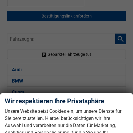
Bestätigungslink anfordern
Fahrzeugnr.
Geparkte Fahrzeuge (
0
)
Audi
BMW
Cupra
Wir respektieren Ihre Privatsphäre
Ford
Unsere Website setzt Cookies ein, um unsere Dienste für
Hyundai
Sie bereitzustellen. Hierbei berücksichtigen wir Ihre
Auswahl und verarbeiten nur die Daten für Marketing,
Kia
Analytics und Personalisierung, für die Sie uns Ihr