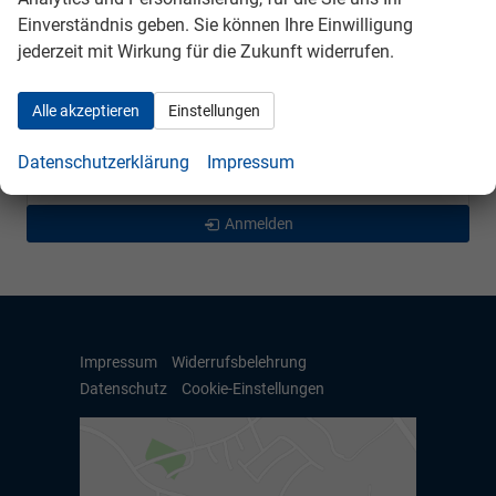
Mercedes-Benz
Einverständnis geben. Sie können Ihre Einwilligung
jederzeit mit Wirkung für die Zukunft widerrufen.
Peugeot
Seat
Alle akzeptieren
Einstellungen
Skoda
Datenschutzerklärung
Impressum
VW
Anmelden
Impressum
Widerrufsbelehrung
Datenschutz
Cookie-Einstellungen