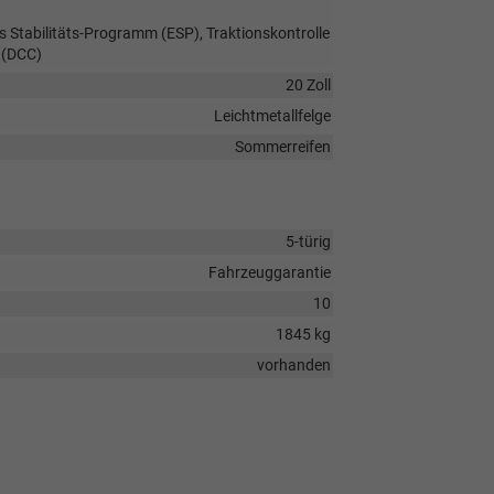
s Stabilitäts-Programm (ESP), Traktionskontrolle
 (DCC)
20 Zoll
Leichtmetallfelge
Sommerreifen
5-türig
Fahrzeuggarantie
10
1845 kg
vorhanden