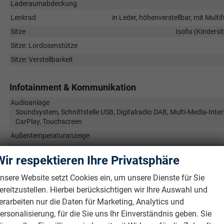
Laderaumabdeckung
Lenkrad
in Leder, höhenverstellbar, mit Mult
Sitze
Isofix (Kindersi
Sitze: Lordosenstütze
Sitze: Verstellbarkeit
Infotainment & Kommunikation
Audioanlage
Soundsystem, Schnittstelle USB, Digitalradio DAB, Multi-Media-Inter
CarPlay, Touchscreen
Außentemperaturanzeige
Bordcomputer
Wir respektieren Ihre Privatsphäre
Telefon
nsere Website setzt Cookies ein, um unsere Dienste für Sie
Uhr & Drehzahlmesser
ereitzustellen. Hierbei berücksichtigen wir Ihre Auswahl und
Volldigitales Kombiinstrument (Virtual Cockpit)
erarbeiten nur die Daten für Marketing, Analytics und
ersonalisierung, für die Sie uns Ihr Einverständnis geben. Sie
Sicherheit & Assistenz