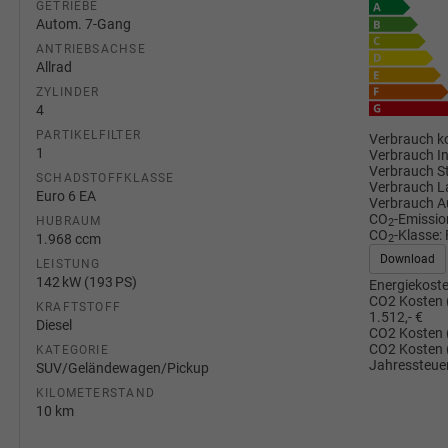
GETRIEBE
Autom. 7-Gang
ANTRIEBSACHSE
Allrad
ZYLINDER
4
PARTIKELFILTER
Verbrauch ko
1
Verbrauch I
Verbrauch S
SCHADSTOFFKLASSE
Verbrauch L
Euro 6 EA
Verbrauch A
CO
-Emissio
HUBRAUM
2
CO
-Klasse:
1.968 ccm
2
Download
LEISTUNG
142 kW (193 PS)
Energiekoste
CO2 Kosten 
KRAFTSTOFF
1.512,- €
Diesel
CO2 Kosten 
CO2 Kosten 
KATEGORIE
Jahressteuer
SUV/Geländewagen/Pickup
KILOMETERSTAND
10 km