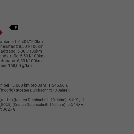
mbiniert:
6,40 l/100km
nnenstadt:
8,50 l/100km
tadtrand:
6,30 l/100km
andstraße:
5,50 l/100km
utobahn:
6,50 l/100km
nen:
168,00 g/km
F
n bei 15.000 km pro Jahr:
1.545,60 €
(niedrig)
:
(Kosten Durchschnitt 10 Jahre)
(mittel)
:
3.591,- €
(Kosten Durchschnitt 10 Jahre)
(hoch)
:
5.544,- €
(Kosten Durchschnitt 10 Jahre)
:
362,- €