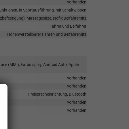
vorhanden
ifunktionen, in Sportausführung, mit Schaltwippen
tzbefestigung), Massagesitze, Isofix Beifahrersitz
Fahrer und Beifahrer
Höhenverstellbarer Fahrer- und Beifahrersitz
face (MMI), Farbdisplay, Android Auto, Apple
vorhanden
vorhanden
Freisprecheinrichtung, Bluetooth
vorhanden
vorhanden