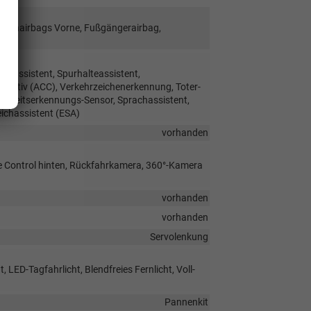
Seitenairbags Vorne, Fußgängerairbag,
hrassistent, Spurhalteassistent,
ptiv (ACC), Verkehrzeichenerkennung, Toter-
digkeitserkennungs-Sensor, Sprachassistent,
ichassistent (ESA)
vorhanden
ce Control hinten, Rückfahrkamera, 360°-Kamera
vorhanden
vorhanden
Servolenkung
 LED-Tagfahrlicht, Blendfreies Fernlicht, Voll-
Pannenkit