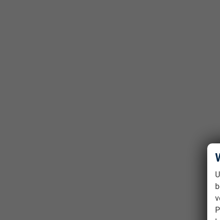
U
b
v
P