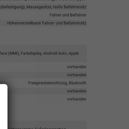
tzbefestigung), Massagesitze, Isofix Beifahrersitz
Fahrer und Beifahrer
Höhenverstellbarer Fahrer- und Beifahrersitz
face (MMI), Farbdisplay, Android Auto, Apple
vorhanden
vorhanden
Freisprecheinrichtung, Bluetooth
vorhanden
vorhanden