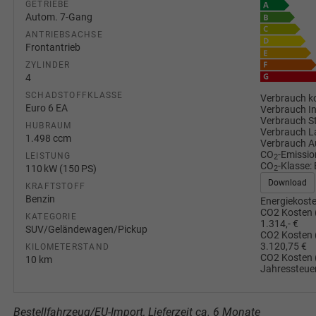
GETRIEBE
Autom. 7-Gang
ANTRIEBSACHSE
Frontantrieb
ZYLINDER
4
SCHADSTOFFKLASSE
Verbrauch ko
Euro 6 EA
Verbrauch I
Verbrauch S
HUBRAUM
Verbrauch L
1.498 ccm
Verbrauch A
CO
-Emissio
LEISTUNG
2
CO
-Klasse:
110 kW (150 PS)
2
Download
KRAFTSTOFF
Benzin
Energiekoste
CO2 Kosten 
KATEGORIE
1.314,- €
SUV/Geländewagen/Pickup
CO2 Kosten 
3.120,75 €
KILOMETERSTAND
CO2 Kosten 
10 km
Jahressteuer
Bestellfahrzeug/EU-Import, Lieferzeit ca. 6 Monate