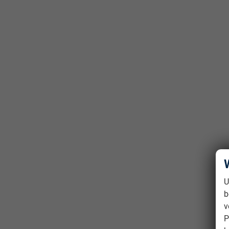
U
b
v
P