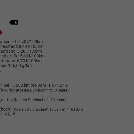
mbiniert:
6,40 l/100km
nnenstadt:
8,40 l/100km
tadtrand:
6,20 l/100km
andstraße:
5,40 l/100km
utobahn:
6,70 l/100km
nen:
146,00 g/km
E
n bei 15.000 km pro Jahr:
1.674,24 €
(niedrig)
:
(Kosten Durchschnitt 10 Jahre)
(mittel)
:
(Kosten Durchschnitt 10 Jahre)
(hoch)
:
4.818,- €
(Kosten Durchschnitt 10 Jahre)
:
142,- €