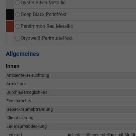
Oyster-Silver Metallic
Deep Black Perleffekt
Persimmon Red Metallic
Oryxweiß Perlmutteffekt
Allgemeines
Innen
Ambiente-Beleuchtung
Armlehnen
Durchlademöglichkeit
Fensterheber
Gepäckraumabtrennung
Klimatisierung
Laderaumabdeckung
Lenkrad
in Leder, höhenverstellbar, mit Mult