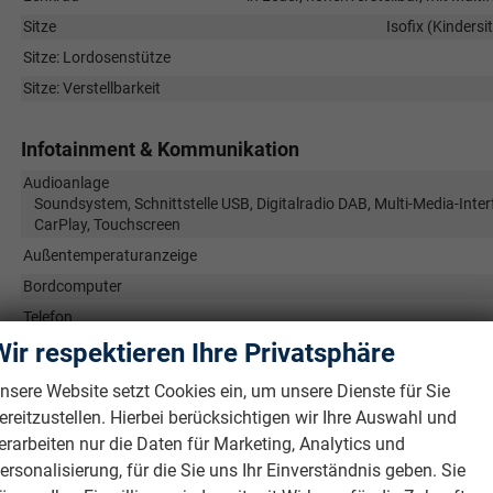
Sitze
Isofix (Kindersi
Sitze: Lordosenstütze
Sitze: Verstellbarkeit
Infotainment & Kommunikation
Audioanlage
Soundsystem, Schnittstelle USB, Digitalradio DAB, Multi-Media-Inter
CarPlay, Touchscreen
Außentemperaturanzeige
Bordcomputer
Telefon
Wir respektieren Ihre Privatsphäre
Uhr & Drehzahlmesser
Volldigitales Kombiinstrument (Virtual Cockpit)
nsere Website setzt Cookies ein, um unsere Dienste für Sie
ereitzustellen. Hierbei berücksichtigen wir Ihre Auswahl und
Sicherheit & Assistenz
erarbeiten nur die Daten für Marketing, Analytics und
ersonalisierung, für die Sie uns Ihr Einverständnis geben. Sie
Airbags