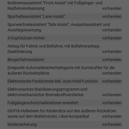
Notbremsassistent "Front Assist" mit Fußgänger- und
Radfahrererkennung
vorhanden
Spurhalteassistent "Lane Assist"
vorhanden
Spurwechselassistent "Side Assist", Ausparkassistent und
Ausstiegswarnung
vorhanden
3 Kopfstützen hinten
vorhanden
Airbag für Fahrer und Beifahrer, mit Beifahrerairbag-
Deaktivierung
vorhanden
Berganfahrassistent
vorhanden
Dreipunkt-Automatiksicherheitsgurte mit Gurtstraffer für die
äußeren Rücksitzplätze
vorhanden
Elektronische Parkbremse inkl. Auto-Hold-Funktion
vorhanden
Elektronisches Stabilisierungsprogramm und
elektromechanischer Bremskraftverstärker
vorhanden
Fußgängerschutzmaßnahmen erweitert
vorhanden
ISOFIX-Halteösen für Kindersitze auf den äußeren Rücksitzen
sowie auf dem Beifahrersitz, i-Size-kompatibel
vorhanden
Kindersicherung
vorhanden