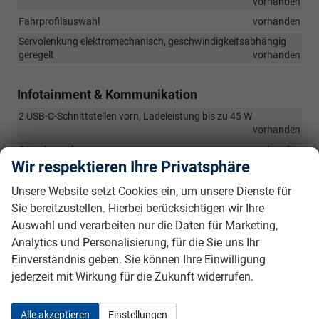
vorhanden
Fahrprofilauswahl
vorhanden
Servolenkung elektromechanisch, geschwindigkeitsabhängig
geregelt
vorhanden
Infotainment & Kommunikation
2 USB-C-Schnittstellen vorn, Ladeleistung bis zu 45 W
vorhanden
8 Lautsprecher
vorhanden
Wir respektieren Ihre Privatsphäre
App-Connect Wireless für Apple CarPlay und Android Auto
vorhanden
Unsere Website setzt Cookies ein, um unsere Dienste für
Digital Cockpit Pro, mehrfarbig, verschiedene Info-Profile
Sie bereitzustellen. Hierbei berücksichtigen wir Ihre
wählbar
vorhanden
Auswahl und verarbeiten nur die Daten für Marketing,
Digitaler Radioempfang DAB+
vorhanden
Analytics und Personalisierung, für die Sie uns Ihr
Infotainment-System "READY to DISCOVER" mit 32,7-cm-Display
Einverständnis geben. Sie können Ihre Einwilligung
(12,9 Zoll)
vorhanden
jederzeit mit Wirkung für die Zukunft widerrufen.
Telefonschnittstelle
vorhanden
Vorbereitet für "VW Connect" und "VW Connect Plus"
Alle akzeptieren
Einstellungen