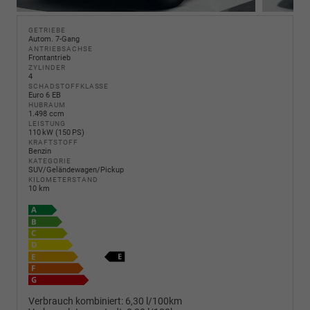
GETRIEBE
Autom. 7-Gang
ANTRIEBSACHSE
Frontantrieb
ZYLINDER
4
SCHADSTOFFKLASSE
Euro 6 EB
HUBRAUM
1.498 ccm
LEISTUNG
110 kW (150 PS)
KRAFTSTOFF
Benzin
KATEGORIE
SUV/Geländewagen/Pickup
KILOMETERSTAND
10 km
Verbrauch kombiniert:
6,30 l/100km