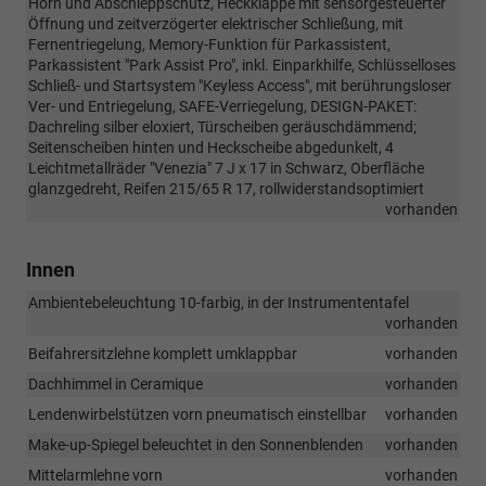
Horn und Abschleppschutz, Heckklappe mit sensorgesteuerter
Öffnung und zeitverzögerter elektrischer Schließung, mit
Fernentriegelung, Memory-Funktion für Parkassistent,
Parkassistent "Park Assist Pro", inkl. Einparkhilfe, Schlüsselloses
Schließ- und Startsystem "Keyless Access", mit berührungsloser
Ver- und Entriegelung, SAFE-Verriegelung, DESIGN-PAKET:
Dachreling silber eloxiert, Türscheiben geräuschdämmend;
Seitenscheiben hinten und Heckscheibe abgedunkelt, 4
Leichtmetallräder "Venezia" 7 J x 17 in Schwarz, Oberfläche
glanzgedreht, Reifen 215/65 R 17, rollwiderstandsoptimiert
vorhanden
Innen
Ambientebeleuchtung 10-farbig, in der Instrumententafel
vorhanden
Beifahrersitzlehne komplett umklappbar
vorhanden
Dachhimmel in Ceramique
vorhanden
Lendenwirbelstützen vorn pneumatisch einstellbar
vorhanden
Make-up-Spiegel beleuchtet in den Sonnenblenden
vorhanden
Mittelarmlehne vorn
vorhanden