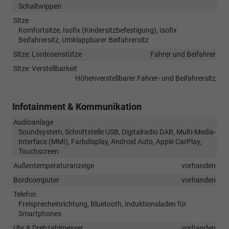
Schaltwippen
Sitze
Komfortsitze, Isofix (Kindersitzbefestigung), Isofix
Beifahrersitz, Umklappbarer Beifahrersitz
Sitze: Lordosenstütze
Fahrer und Beifahrer
Sitze: Verstellbarkeit
Höhenverstellbarer Fahrer- und Beifahrersitz
Infotainment & Kommunikation
Audioanlage
Soundsystem, Schnittstelle USB, Digitalradio DAB, Multi-Media-
Interface (MMI), Farbdisplay, Android Auto, Apple CarPlay,
Touchscreen
Außentemperaturanzeige
vorhanden
Bordcomputer
vorhanden
Telefon
Freisprecheinrichtung, Bluetooth, Induktionsladen für
Smartphones
Uhr & Drehzahlmesser
vorhanden