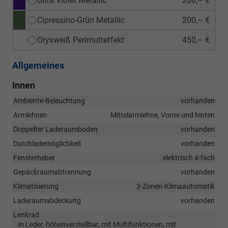
Ultra Violet Metallic
200,– €
Cipressino-Grün Metallic
200,– €
Oryxweiß Perlmutteffekt
450,– €
Allgemeines
Innen
Ambiente-Beleuchtung
vorhanden
Armlehnen
Mittelarmlehne, Vorne und hinten
Doppelter Laderaumboden
vorhanden
Durchlademöglichkeit
vorhanden
Fensterheber
elektrisch 4-fach
Gepäckraumabtrennung
vorhanden
Klimatisierung
3-Zonen-Klimaautomatik
Laderaumabdeckung
vorhanden
Lenkrad
in Leder, höhenverstellbar, mit Multifunktionen, mit