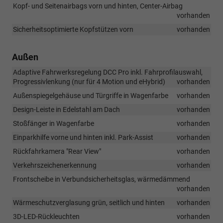
Kopf- und Seitenairbags vorn und hinten, Center-Airbag
vorhanden
Sicherheitsoptimierte Kopfstützen vorn
vorhanden
Außen
Adaptive Fahrwerksregelung DCC Pro inkl. Fahrprofilauswahl,
Progressivlenkung (nur für 4 Motion und eHybrid)
vorhanden
Außenspiegelgehäuse und Türgriffe in Wagenfarbe
vorhanden
Design-Leiste in Edelstahl am Dach
vorhanden
Stoßfänger in Wagenfarbe
vorhanden
Einparkhilfe vorne und hinten inkl. Park-Assist
vorhanden
Rückfahrkamera "Rear View"
vorhanden
Verkehrszeichenerkennung
vorhanden
Frontscheibe in Verbundsicherheitsglas, wärmedämmend
vorhanden
Wärmeschutzverglasung grün, seitlich und hinten
vorhanden
3D-LED-Rückleuchten
vorhanden