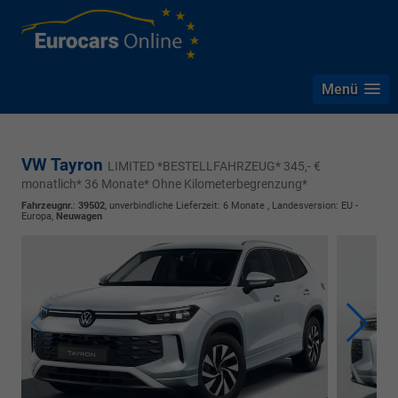
Menü
VW Tayron
LIMITED *BESTELLFAHRZEUG* 345,- €
monatlich* 36 Monate* Ohne Kilometerbegrenzung*
Fahrzeugnr.
:
39502
, unverbindliche Lieferzeit:
6 Monate
, Landesversion: EU -
Europa,
Neuwagen