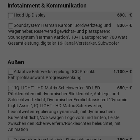
Infotainment & Kommunikation
Head-Up Display
690,– €
Soundsystem Harman Kardon: Bordwerkzeug und
830,– €
Wagenheber, Reserverad gewichts- und platzsparend,
Soundsystem "Harman Kardon", 10+1 Lautsprecher, 700 Watt
Gesamtleistung, digitaler 16-Kanal-Verstärker, Subwoofer
Außen
Adaptive Fahrwerksregelung DCC Pro inkl.
1.100,– €
Fahrprofilauswahl, Progressivlenkung
"IQ.LIGHT" - HD-Matrix-Scheinwerfer: 3D-LED-
650,– €
Rückleuchten mit dynamischer Blinkleuchte, Abbiege- und
Schlechtwetterlicht, Dynamischer Fernlichtassistent "Dynamic
Light Assist", IQ.LIGHT - HD-Matrix-Scheinwerfer,
Leuchtweitenregulierung dynamisch, mit dynamischem
Kurvenfahrlicht, Volkswagen Logo vorn und hinten, Leiste
zwischen den Scheinwerfern/Rückleuchten beleuchtet, mit
Animation
Triebwerkunterschutz inkl. Steinschlagschutz
150,– €