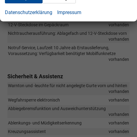
vorhanden
Vorbereitet für spätere Freischaltung: Navigationssystem
Datenschutzerklärung
Impressum
vorhanden
12-V-Steckdose im Gepäckraum
vorhanden
Nichtraucherausführung: Ablagefach und 12-V-Steckdose vorn
vorhanden
Notruf-Service, Laufzeit 10 Jahre ab Erstauslieferung,
Voraussetzung: Verfügbarkeit benötigter Mobilfunknetze
vorhanden
Sicherheit & Assistenz
Warnton und -leuchte für nicht angelegte Gurte vorn und hinten
vorhanden
Wegfahrsperre elektronisch
vorhanden
Abbiegebremsfunktion und Ausweichunterstützung
vorhanden
Ablenkungs- und Müdigkeitserkennung
vorhanden
Kreuzungsassistent
vorhanden