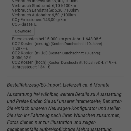
Verbrauch Innenstadt:
8,30 l/100km
Verbrauch Stadtrand:
6,10 l/100km
Verbrauch Landstraße:
5,30 l/100km
Verbrauch Autobahn:
6,50 l/100km
CO
-Emissionen:
143,00 g/km
2
CO
-Klasse:
E
2
Download
Energiekosten bei 15.000 km pro Jahr:
1.648,08 €
CO2 Kosten (niedrig)
:
(Kosten Durchschnitt 10 Jahre)
1.287,- €
CO2 Kosten (mittel)
:
(Kosten Durchschnitt 10 Jahre)
3.056,62 €
CO2 Kosten (hoch)
:
4.719,- €
(Kosten Durchschnitt 10 Jahre)
Jahressteuer:
134,- €
Bestellfahrzeug/EU-Import, Lieferzeit ca. 6 Monate
Ausstattung frei wählbar, weitere Details zu Ausstattung
und Preise finden Sie auf unserer Internetseite, Benutzen
Sie einfach unseren Neuwagen-Konfigurator und stellen
Sie sich Ihr Fahrzeug nach Ihren Wünschen zusammen,
Fotos dienen nur zur Illustration und zeigen
gegebenenfalls aufpreispflichtige Mehrausstattung.