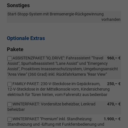
Sonstiges
Start-Stopp-System mit Bremsenergie-Rückgewinnung
vorhanden
Optionale Extras
Pakete
ASSISTENZPAKET "IQ.DRIVE": Fahrassistent "Travel
960,– €
Assist", Spurhalteassistent "Lane Assist" und "Emergency
Assist", Proaktives Insassenschutzsystem, Umgebungsansicht
"Area View" (360 Grad) inkl. Rückfahrkamera "Rear View"
FAMILY-PAKET: 230-V-Steckdose im Gepäckraum,
250,– €
12-V-Steckdose in der Mittelkonsole vorn, Kindersicherung
elektrisch für Türen hinten, vom Fahrersitz aus bedienbar
WINTERPAKET: Vordersitze beheizbar, Lenkrad
470,– €
beheizbar
WINTERPAKET "Premium" inkl. Standheizung:
1.900,– €
Standheizung und -lüftung mit Funkfernbedienung und