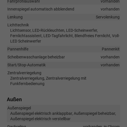
Fahrprofilauswahl
vorhanden
Innenspiegel automatisch abblendend
vorhanden
Lenkung
Servolenkung
Lichttechnik
Lichtsensor, LED-Rückleuchten, LED-Scheinwerfer,
Fernlichtassistent, LED-Tagfahrlicht, Blendfreies Fernlicht, Voll-
LED Scheinwerfer
Pannenhilfe
Pannenkit
Scheibenwaschanlage beheizbar
vorhanden
Start/Stop-Automatik
vorhanden
Zentralverriegelung
Zentralverriegelung, Zentralverriegelung mit
Funkfernbedienung
Außen
Außenspiegel
Außenspiegel elektrisch anklappbar, Außenspiegel beheizbar,
Außenspiegel elektrisch verstellbar
Dachreling
vorhanden, in Chrom