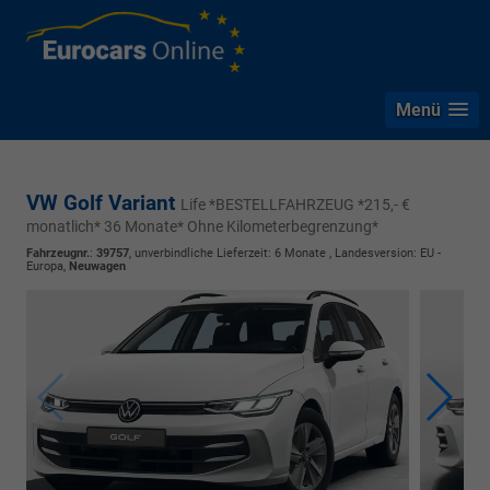
Menü
VW Golf Variant
Life *BESTELLFAHRZEUG *215,- €
monatlich* 36 Monate* Ohne Kilometerbegrenzung*
Fahrzeugnr.
:
39757
, unverbindliche Lieferzeit:
6 Monate
, Landesversion: EU -
Europa,
Neuwagen