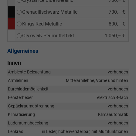
Crystal Ice Blue Metallic
700,– €
Grenadillschwarz Metallic
700,– €
Kings Red Metallic
800,– €
Oryxweiß Perlmutteffekt
1.050,– €
Allgemeines
Innen
Ambiente-Beleuchtung
vorhanden
Armlehnen
Mittelarmlehne, Vorne und hinten
Durchlademöglichkeit
vorhanden
Fensterheber
elektrisch 4-fach
Gepäckraumabtrennung
vorhanden
Klimatisierung
Klimaautomatik
Laderaumabdeckung
vorhanden
Lenkrad
in Leder, höhenverstellbar, mit Multifunktionen