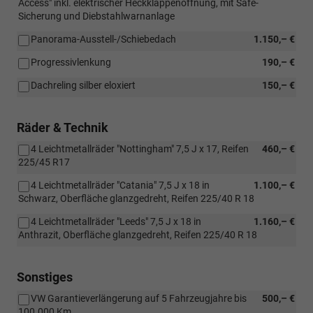
Access" inkl. elektrischer Heckklappenöffnung, mit Safe-
Sicherung und Diebstahlwarnanlage
Panorama-Ausstell-/Schiebedach
1.150,– €
Progressivlenkung
190,– €
Dachreling silber eloxiert
150,– €
Räder & Technik
4 Leichtmetallräder "Nottingham" 7,5 J x 17, Reifen
460,– €
225/45 R17
4 Leichtmetallräder "Catania" 7,5 J x 18 in
1.100,– €
Schwarz, Oberfläche glanzgedreht, Reifen 225/40 R 18
4 Leichtmetallräder "Leeds" 7,5 J x 18 in
1.160,– €
Anthrazit, Oberfläche glanzgedreht, Reifen 225/40 R 18
Sonstiges
VW Garantieverlängerung auf 5 Fahrzeugjahre bis
500,– €
100.000 Km