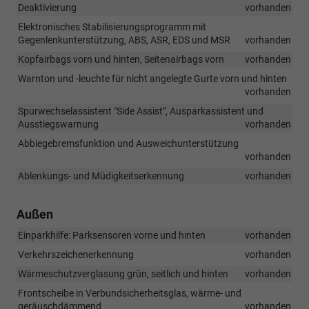
Deaktivierung
vorhanden
Elektronisches Stabilisierungsprogramm mit
Gegenlenkunterstützung, ABS, ASR, EDS und MSR
vorhanden
Kopfairbags vorn und hinten, Seitenairbags vorn
vorhanden
Warnton und -leuchte für nicht angelegte Gurte vorn und hinten
vorhanden
Spurwechselassistent "Side Assist", Ausparkassistent und
Ausstiegswarnung
vorhanden
Abbiegebremsfunktion und Ausweichunterstützung
vorhanden
Ablenkungs- und Müdigkeitserkennung
vorhanden
Außen
Einparkhilfe: Parksensoren vorne und hinten
vorhanden
Verkehrszeichenerkennung
vorhanden
Wärmeschutzverglasung grün, seitlich und hinten
vorhanden
Frontscheibe in Verbundsicherheitsglas, wärme- und
geräuschdämmend
vorhanden