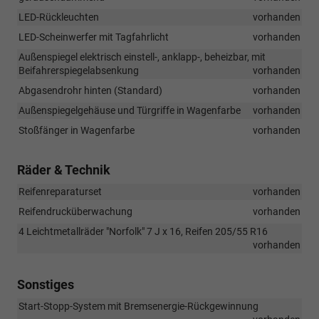
LED-Rückleuchten
vorhanden
LED-Scheinwerfer mit Tagfahrlicht
vorhanden
Außenspiegel elektrisch einstell-, anklapp-, beheizbar, mit
Beifahrerspiegelabsenkung
vorhanden
Abgasendrohr hinten (Standard)
vorhanden
Außenspiegelgehäuse und Türgriffe in Wagenfarbe
vorhanden
Stoßfänger in Wagenfarbe
vorhanden
Räder & Technik
Reifenreparaturset
vorhanden
Reifendrucküberwachung
vorhanden
4 Leichtmetallräder "Norfolk" 7 J x 16, Reifen 205/55 R16
vorhanden
Sonstiges
Start-Stopp-System mit Bremsenergie-Rückgewinnung