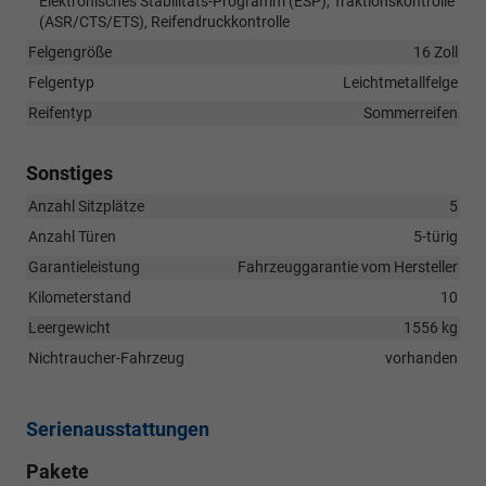
Elektronisches Stabilitäts-Programm (ESP), Traktionskontrolle
(ASR/CTS/ETS), Reifendruckkontrolle
Felgengröße
16 Zoll
Felgentyp
Leichtmetallfelge
Reifentyp
Sommerreifen
Sonstiges
Anzahl Sitzplätze
5
Anzahl Türen
5-türig
Garantieleistung
Fahrzeuggarantie vom Hersteller
Kilometerstand
10
Leergewicht
1556 kg
Nichtraucher-Fahrzeug
vorhanden
Serienausstattungen
Pakete