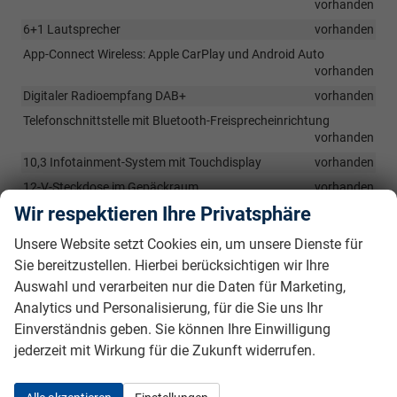
vorhanden
6+1 Lautsprecher
vorhanden
App-Connect Wireless: Apple CarPlay und Android Auto
vorhanden
Digitaler Radioempfang DAB+
vorhanden
Telefonschnittstelle mit Bluetooth-Freisprecheinrichtung
vorhanden
10,3 Infotainment-System mit Touchdisplay
vorhanden
12-V-Steckdose im Gepäckraum
vorhanden
Wir respektieren Ihre Privatsphäre
Nichtraucherausführung: Ablagefach und 12-V-Steckdose vorn
vorhanden
Unsere Website setzt Cookies ein, um unsere Dienste für
Digital Cockpit Pro, mehrfarbig, verschiedene Info-Profile
Sie bereitzustellen. Hierbei berücksichtigen wir Ihre
wählbar
vorhanden
Auswahl und verarbeiten nur die Daten für Marketing,
Induktive Ladefunktion für Smartphones
vorhanden
Analytics und Personalisierung, für die Sie uns Ihr
Einverständnis geben. Sie können Ihre Einwilligung
Sicherheit & Assistenz
jederzeit mit Wirkung für die Zukunft widerrufen.
Notbremsassistent Front Assist mit Fußgänger- und
Radfahrererkennung
vorhanden