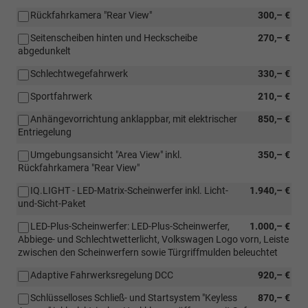
Rückfahrkamera "Rear View"
300,– €
Seitenscheiben hinten und Heckscheibe
270,– €
abgedunkelt
Schlechtwegefahrwerk
330,– €
Sportfahrwerk
210,– €
Anhängevorrichtung anklappbar, mit elektrischer
850,– €
Entriegelung
Umgebungsansicht "Area View" inkl.
350,– €
Rückfahrkamera "Rear View"
IQ.LIGHT - LED-Matrix-Scheinwerfer inkl. Licht-
1.940,– €
und-Sicht-Paket
LED-Plus-Scheinwerfer: LED-Plus-Scheinwerfer,
1.000,– €
Abbiege- und Schlechtwetterlicht, Volkswagen Logo vorn, Leiste
zwischen den Scheinwerfern sowie Türgriffmulden beleuchtet
Adaptive Fahrwerksregelung DCC
920,– €
Schlüsselloses Schließ- und Startsystem "Keyless
870,– €