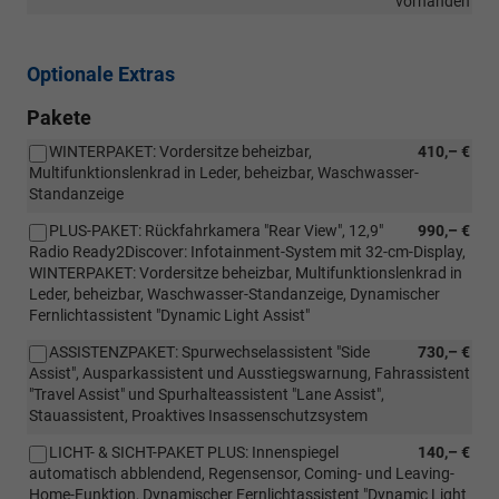
vorhanden
Optionale Extras
Pakete
WINTERPAKET: Vordersitze beheizbar,
410,– €
Multifunktionslenkrad in Leder, beheizbar, Waschwasser-
Standanzeige
PLUS-PAKET: Rückfahrkamera "Rear View", 12,9"
990,– €
Radio Ready2Discover: Infotainment-System mit 32-cm-Display,
WINTERPAKET: Vordersitze beheizbar, Multifunktionslenkrad in
Leder, beheizbar, Waschwasser-Standanzeige, Dynamischer
Fernlichtassistent "Dynamic Light Assist"
ASSISTENZPAKET: Spurwechselassistent "Side
730,– €
Assist", Ausparkassistent und Ausstiegswarnung, Fahrassistent
"Travel Assist" und Spurhalteassistent "Lane Assist",
Stauassistent, Proaktives Insassenschutzsystem
LICHT- & SICHT-PAKET PLUS: Innenspiegel
140,– €
automatisch abblendend, Regensensor, Coming- und Leaving-
Home-Funktion, Dynamischer Fernlichtassistent "Dynamic Light