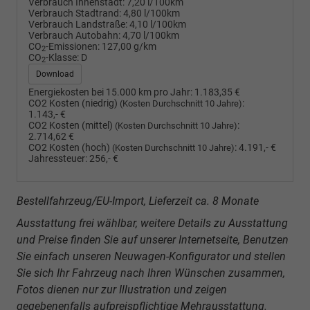
Verbrauch Innenstadt:
7,20 l/100km
Verbrauch Stadtrand:
4,80 l/100km
Verbrauch Landstraße:
4,10 l/100km
Verbrauch Autobahn:
4,70 l/100km
CO
-Emissionen:
127,00 g/km
2
CO
-Klasse:
D
2
Download
Energiekosten bei 15.000 km pro Jahr:
1.183,35 €
CO2 Kosten (niedrig)
:
(Kosten Durchschnitt 10 Jahre)
1.143,- €
CO2 Kosten (mittel)
:
(Kosten Durchschnitt 10 Jahre)
2.714,62 €
CO2 Kosten (hoch)
:
4.191,- €
(Kosten Durchschnitt 10 Jahre)
Jahressteuer:
256,- €
Bestellfahrzeug/EU-Import, Lieferzeit ca. 8 Monate
Ausstattung frei wählbar, weitere Details zu Ausstattung
und Preise finden Sie auf unserer Internetseite, Benutzen
Sie einfach unseren Neuwagen-Konfigurator und stellen
Sie sich Ihr Fahrzeug nach Ihren Wünschen zusammen,
Fotos dienen nur zur Illustration und zeigen
gegebenenfalls aufpreispflichtige Mehrausstattung.