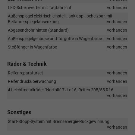
LED-Scheinwerfer mit Tagfahrlicht
vorhanden
Außenspiegel elektrisch einstell-, anklapp-, beheizbar, mit
Beifahrerspiegelabsenkung
vorhanden
Abgasendrohr hinten (Standard)
vorhanden
Außenspiegelgehäuse und Türgriffe in Wagenfarbe
vorhanden
Stoßfänger in Wagenfarbe
vorhanden
Räder & Technik
Reifenreparaturset
vorhanden
Reifendrucküberwachung
vorhanden
4 Leichtmetallräder "Norfolk" 7 J x 16, Reifen 205/55 R16
vorhanden
Sonstiges
Start-Stopp-System mit Bremsenergie-Rückgewinnung
vorhanden