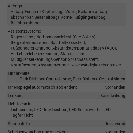
Airbags
Airbag, Fenster-/Kopfairbags Vorne, Beifahrerairbag
abschaltbar, Seitenairbags Vorne, Fußgängerairbag,
Beifahrerairbag
Assistenzsysteme
Regensensor, Notbremsassistent (City-Safety),
Berganfahrassistent, Spurhalteassistent,
Fußgängererkennung, Abstandstempomat adaptiv (ACC),
Verkehrzeichenerkennung, Stauassistent,
Müdigkeitserkennungs-Sensor, Sprachassistent,
Notrufsystem, Abstandswarner, Geschwindigkeitsbegrenzer
Einparkhilfe
Park Distance Control vorne, Park Distance Control hinten
Innenspiegel automatisch abblendend
vorhanden
Lenkung
Servolenkung
Lichttechnik
Lichtsensor, LED-Rückleuchten, LED-Scheinwerfer, LED-
Tagfahrlicht
Pannenhilfe
Reserverad
Scheibenwaschanlage beheizbar
vorhanden