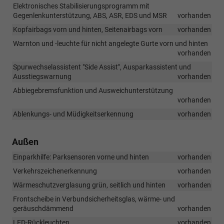
Elektronisches Stabilisierungsprogramm mit
Gegenlenkunterstützung, ABS, ASR, EDS und MSR
vorhanden
Kopfairbags vorn und hinten, Seitenairbags vorn
vorhanden
Warnton und -leuchte für nicht angelegte Gurte vorn und hinten
vorhanden
Spurwechselassistent "Side Assist", Ausparkassistent und
Ausstiegswarnung
vorhanden
Abbiegebremsfunktion und Ausweichunterstützung
vorhanden
Ablenkungs- und Müdigkeitserkennung
vorhanden
Außen
Einparkhilfe: Parksensoren vorne und hinten
vorhanden
Verkehrszeichenerkennung
vorhanden
Wärmeschutzverglasung grün, seitlich und hinten
vorhanden
Frontscheibe in Verbundsicherheitsglas, wärme- und
geräuschdämmend
vorhanden
LED-Rückleuchten
vorhanden