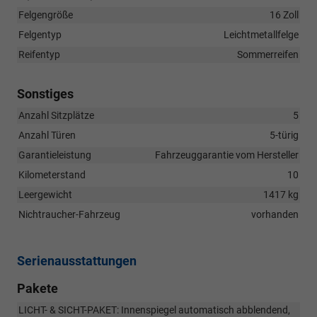
Felgengröße
16 Zoll
Felgentyp
Leichtmetallfelge
Reifentyp
Sommerreifen
Sonstiges
Anzahl Sitzplätze
5
Anzahl Türen
5-türig
Garantieleistung
Fahrzeuggarantie vom Hersteller
Kilometerstand
10
Leergewicht
1417 kg
Nichtraucher-Fahrzeug
vorhanden
Serienausstattungen
Pakete
LICHT- & SICHT-PAKET: Innenspiegel automatisch abblendend,