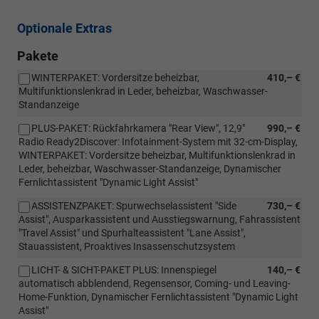
Optionale Extras
Pakete
WINTERPAKET: Vordersitze beheizbar,
410,– €
Multifunktionslenkrad in Leder, beheizbar, Waschwasser-
Standanzeige
PLUS-PAKET: Rückfahrkamera "Rear View", 12,9"
990,– €
Radio Ready2Discover: Infotainment-System mit 32-cm-Display,
WINTERPAKET: Vordersitze beheizbar, Multifunktionslenkrad in
Leder, beheizbar, Waschwasser-Standanzeige, Dynamischer
Fernlichtassistent "Dynamic Light Assist"
ASSISTENZPAKET: Spurwechselassistent "Side
730,– €
Assist", Ausparkassistent und Ausstiegswarnung, Fahrassistent
"Travel Assist" und Spurhalteassistent "Lane Assist",
Stauassistent, Proaktives Insassenschutzsystem
LICHT- & SICHT-PAKET PLUS: Innenspiegel
140,– €
automatisch abblendend, Regensensor, Coming- und Leaving-
Home-Funktion, Dynamischer Fernlichtassistent "Dynamic Light
Assist"