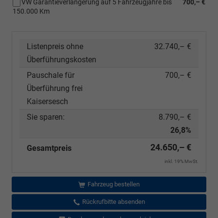
VW Garantieverlängerung auf 5 Fahrzeugjahre bis
700,– €
150.000 Km
Listenpreis ohne
32.740,– €
Überführungskosten
Pauschale für
700,– €
Überführung frei
Kaisersesch
Sie sparen:
8.790,– €
26,8%
24.650,– €
Gesamtpreis
inkl. 19% MwSt.
Fahrzeug bestellen
Rückrufbitte absenden