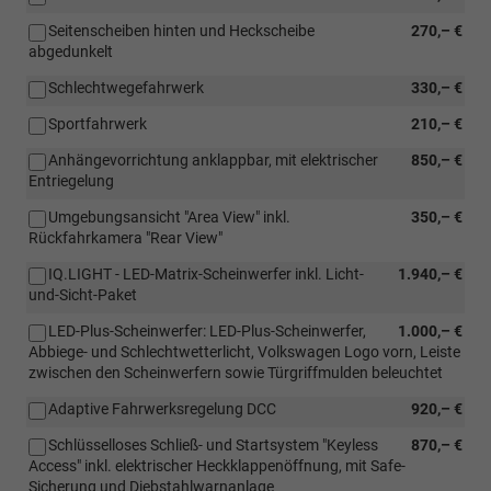
Seitenscheiben hinten und Heckscheibe
270,– €
abgedunkelt
Schlechtwegefahrwerk
330,– €
Sportfahrwerk
210,– €
Anhängevorrichtung anklappbar, mit elektrischer
850,– €
Entriegelung
Umgebungsansicht "Area View" inkl.
350,– €
Rückfahrkamera "Rear View"
IQ.LIGHT - LED-Matrix-Scheinwerfer inkl. Licht-
1.940,– €
und-Sicht-Paket
LED-Plus-Scheinwerfer: LED-Plus-Scheinwerfer,
1.000,– €
Abbiege- und Schlechtwetterlicht, Volkswagen Logo vorn, Leiste
zwischen den Scheinwerfern sowie Türgriffmulden beleuchtet
Adaptive Fahrwerksregelung DCC
920,– €
Schlüsselloses Schließ- und Startsystem "Keyless
870,– €
Access" inkl. elektrischer Heckklappenöffnung, mit Safe-
Sicherung und Diebstahlwarnanlage