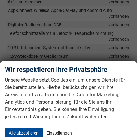
6+1 Lautsprecher
vorhanden
App-Connect Wireless: Apple CarPlay und Android Auto
vorhanden
Digitaler Radioempfang DAB+
vorhanden
Telefonschnittstelle mit Bluetooth-Freisprecheinrichtung
vorhanden
10,3 Infotainment-System mit Touchdisplay
vorhanden
12-V-Steckdose im Gepäckraum
vorhanden
Nichtraucherausführung: Ablagefach und 12-V-Steckdose vorn
Wir respektieren Ihre Privatsphäre
vorhanden
Digital Cockpit Pro, mehrfarbig, verschiedene Info-Profile
Unsere Website setzt Cookies ein, um unsere Dienste für
wählbar
vorhanden
Sie bereitzustellen. Hierbei berücksichtigen wir Ihre
Induktive Ladefunktion für Smartphones
vorhanden
Auswahl und verarbeiten nur die Daten für Marketing,
Analytics und Personalisierung, für die Sie uns Ihr
Einverständnis geben. Sie können Ihre Einwilligung
Sicherheit & Assistenz
jederzeit mit Wirkung für die Zukunft widerrufen.
Notbremsassistent Front Assist mit Fußgänger- und
Radfahrererkennung
vorhanden
Alle akzeptieren
Einstellungen
Spurhalteassistent "Lane Assist"
vorhanden