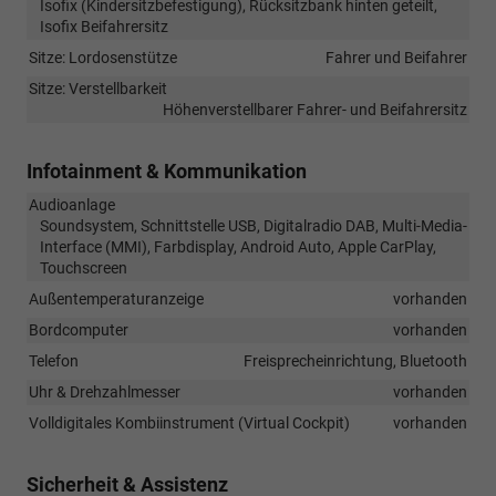
Isofix (Kindersitzbefestigung), Rücksitzbank hinten geteilt,
Isofix Beifahrersitz
Sitze: Lordosenstütze
Fahrer und Beifahrer
Sitze: Verstellbarkeit
Höhenverstellbarer Fahrer- und Beifahrersitz
Infotainment & Kommunikation
Audioanlage
Soundsystem, Schnittstelle USB, Digitalradio DAB, Multi-Media-
Interface (MMI), Farbdisplay, Android Auto, Apple CarPlay,
Touchscreen
Außentemperaturanzeige
vorhanden
Bordcomputer
vorhanden
Telefon
Freisprecheinrichtung, Bluetooth
Uhr & Drehzahlmesser
vorhanden
Volldigitales Kombiinstrument (Virtual Cockpit)
vorhanden
Sicherheit & Assistenz