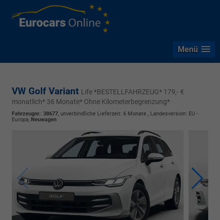
Menü
VW Golf Variant
Life *BESTELLFAHRZEUG* 179,- €
monatlich* 36 Monate* Ohne Kilometerbegrenzung*
Fahrzeugnr.
:
38677
, unverbindliche Lieferzeit:
6 Monate
, Landesversion: EU -
Europa,
Neuwagen