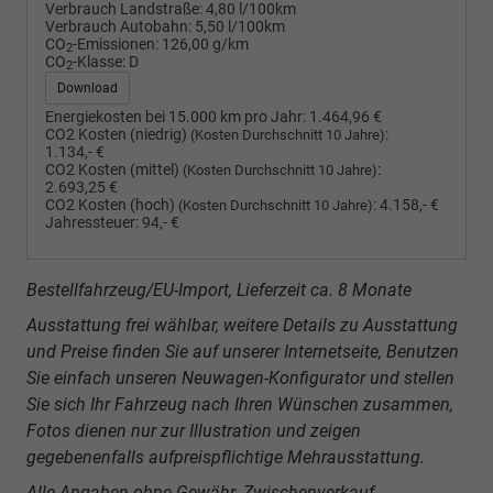
Verbrauch Landstraße:
4,80 l/100km
Verbrauch Autobahn:
5,50 l/100km
CO
-Emissionen:
126,00 g/km
2
CO
-Klasse:
D
2
Download
Energiekosten bei 15.000 km pro Jahr:
1.464,96 €
CO2 Kosten (niedrig)
:
(Kosten Durchschnitt 10 Jahre)
1.134,- €
CO2 Kosten (mittel)
:
(Kosten Durchschnitt 10 Jahre)
2.693,25 €
CO2 Kosten (hoch)
:
4.158,- €
(Kosten Durchschnitt 10 Jahre)
Jahressteuer:
94,- €
Bestellfahrzeug/EU-Import, Lieferzeit ca. 8 Monate
Ausstattung frei wählbar, weitere Details zu Ausstattung
und Preise finden Sie auf unserer Internetseite, Benutzen
Sie einfach unseren Neuwagen-Konfigurator und stellen
Sie sich Ihr Fahrzeug nach Ihren Wünschen zusammen,
Fotos dienen nur zur Illustration und zeigen
gegebenenfalls aufpreispflichtige Mehrausstattung.
Alle Angaben ohne Gewähr. Zwischenverkauf