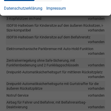
Wegfahrsperre, elektronisch
vorhanden
Datenschutzerklärung
Impressum
Elektronische Differenzialsperre XDS
vorhanden
3 Kopfstützen im Fond
vorhanden
ISOFIX-Halteösen für Kindersitze auf den äußeren Rücksitzen, i-
Size-kompatibel
vorhanden
ISOFIX-Halteösen für Kindersitze auf dem Beifahrersitz
vorhanden
Elektromechanische Parkbremse mit Auto-Hold-Funktion
vorhanden
Zentralverriegelung ohne Safe-Sicherung, mit
Funkfernbedienung und 2 Funkklappschlüsseln
vorhanden
Dreipunkt-Automatiksicherheitsgurt für mittleren Rücksitzplatz
vorhanden
Dreipunkt-Automatiksicherheitsgurte mit Gurtstraffer für die
äußeren Rücksitzplätze
vorhanden
Notruf-Service
vorhanden
Airbag für Fahrer und Beifahrer, mit Beifahrerairbag-
Deaktivierung
vorhanden