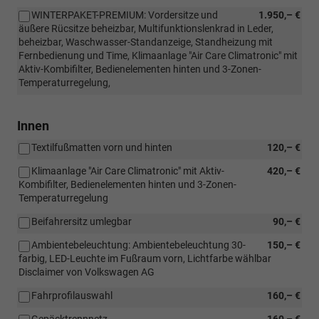
WINTERPAKET-PREMIUM: Vordersitze und
1.950,– €
äußere Rücsitze beheizbar, Multifunktionslenkrad in Leder,
beheizbar, Waschwasser-Standanzeige, Standheizung mit
Fernbedienung und Time, Klimaanlage "Air Care Climatronic" mit
Aktiv-Kombifilter, Bedienelementen hinten und 3-Zonen-
Temperaturregelung,
Innen
Textilfußmatten vorn und hinten
120,– €
Klimaanlage "Air Care Climatronic" mit Aktiv-
420,– €
Kombifilter, Bedienelementen hinten und 3-Zonen-
Temperaturregelung
Beifahrersitz umlegbar
90,– €
Ambientebeleuchtung: Ambientebeleuchtung 30-
150,– €
farbig, LED-Leuchte im Fußraum vorn, Lichtfarbe wählbar
Disclaimer von Volkswagen AG
Fahrprofilauswahl
160,– €
Gepäcktrennnetz
160,– €