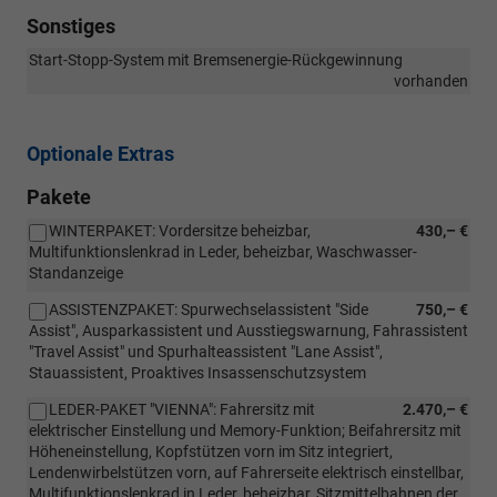
Sonstiges
Start-Stopp-System mit Bremsenergie-Rückgewinnung
vorhanden
Optionale Extras
Pakete
WINTERPAKET: Vordersitze beheizbar,
430,– €
Multifunktionslenkrad in Leder, beheizbar, Waschwasser-
Standanzeige
ASSISTENZPAKET: Spurwechselassistent "Side
750,– €
Assist", Ausparkassistent und Ausstiegswarnung, Fahrassistent
"Travel Assist" und Spurhalteassistent "Lane Assist",
Stauassistent, Proaktives Insassenschutzsystem
LEDER-PAKET "VIENNA": Fahrersitz mit
2.470,– €
elektrischer Einstellung und Memory-Funktion; Beifahrersitz mit
Höheneinstellung, Kopfstützen vorn im Sitz integriert,
Lendenwirbelstützen vorn, auf Fahrerseite elektrisch einstellbar,
Multifunktionslenkrad in Leder, beheizbar, Sitzmittelbahnen der