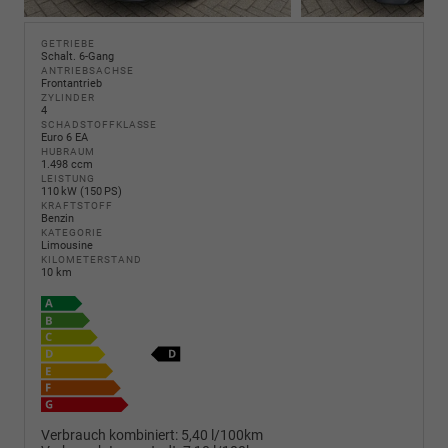
GETRIEBE
Schalt. 6-Gang
ANTRIEBSACHSE
Frontantrieb
ZYLINDER
4
SCHADSTOFFKLASSE
Euro 6 EA
HUBRAUM
1.498 ccm
LEISTUNG
110 kW (150 PS)
KRAFTSTOFF
Benzin
KATEGORIE
Limousine
KILOMETERSTAND
10 km
Verbrauch kombiniert:
5,40 l/100km