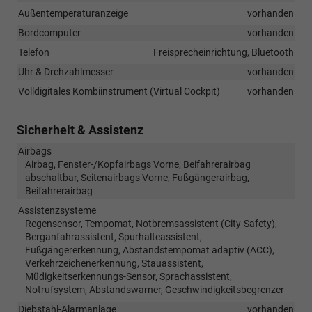
Außentemperaturanzeige
vorhanden
Bordcomputer
vorhanden
Telefon
Freisprecheinrichtung, Bluetooth
Uhr & Drehzahlmesser
vorhanden
Volldigitales Kombiinstrument (Virtual Cockpit)
vorhanden
Sicherheit & Assistenz
Airbags
Airbag, Fenster-/Kopfairbags Vorne, Beifahrerairbag
abschaltbar, Seitenairbags Vorne, Fußgängerairbag,
Beifahrerairbag
Assistenzsysteme
Regensensor, Tempomat, Notbremsassistent (City-Safety),
Berganfahrassistent, Spurhalteassistent,
Fußgängererkennung, Abstandstempomat adaptiv (ACC),
Verkehrzeichenerkennung, Stauassistent,
Müdigkeitserkennungs-Sensor, Sprachassistent,
Notrufsystem, Abstandswarner, Geschwindigkeitsbegrenzer
Diebstahl-Alarmanlage
vorhanden