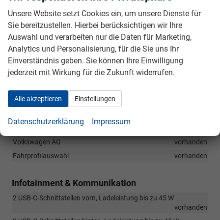
Taschenhaken im Gepäckraum
vorhanden
Unsere Website setzt Cookies ein, um unsere Dienste für
Elektromechanische Servolenkung
vorhanden
Sie bereitzustellen. Hierbei berücksichtigen wir Ihre
Mittelarmlehne vorn höhen- und längseinstellbar, mit
Auswahl und verarbeiten nur die Daten für Marketing,
Ablagefach
vorhanden
Analytics und Personalisierung, für die Sie uns Ihr
Ablagefächer in den Türen
vorhanden
Einverständnis geben. Sie können Ihre Einwilligung
Elektrische Fensterheber vorne und hinten
vorhanden
jederzeit mit Wirkung für die Zukunft widerrufen.
Adaptiver Abstandstempomat (ACC) bis 210 Km/h
vorhanden
Innnenspiegel mit Abblendautomatik
vorhanden
Alle akzeptieren
Einstellungen
Sonnenblenden mit Make-Up Spiegel, beleuchtet
vorhanden
Datenschutzerklärung
Impressum
Ambientebeleuchtung: Ambientebeleuchtung 30-farbig, LED-
Leuchte im Fußraum vorn, Lichtfarbe wählbar Disclaimer von
Volkswagen AG
vorhanden
Fahrprofilauswahl
vorhanden
Infotainment & Kommunikation
2 USB-C-Schnittstellen vorn, Ladeleistung bis zu 45 W
vorhanden