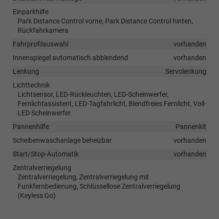
Einparkhilfe
Park Distance Control vorne, Park Distance Control hinten,
Rückfahrkamera
Fahrprofilauswahl
vorhanden
Innenspiegel automatisch abblendend
vorhanden
Lenkung
Servolenkung
Lichttechnik
Lichtsensor, LED-Rückleuchten, LED-Scheinwerfer,
Fernlichtassistent, LED-Tagfahrlicht, Blendfreies Fernlicht, Voll-
LED Scheinwerfer
Pannenhilfe
Pannenkit
Scheibenwaschanlage beheizbar
vorhanden
Start/Stop-Automatik
vorhanden
Zentralverriegelung
Zentralverriegelung, Zentralverriegelung mit
Funkfernbedienung, Schlüssellose Zentralverriegelung
(Keyless Go)