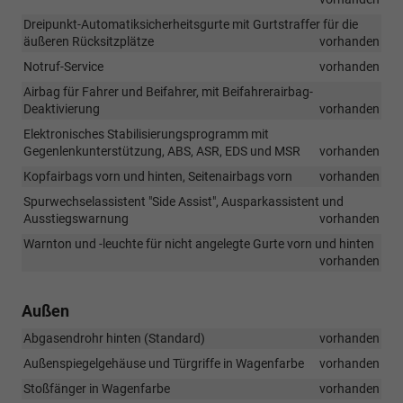
Dreipunkt-Automatiksicherheitsgurte mit Gurtstraffer für die
äußeren Rücksitzplätze
vorhanden
Notruf-Service
vorhanden
Airbag für Fahrer und Beifahrer, mit Beifahrerairbag-
Deaktivierung
vorhanden
Elektronisches Stabilisierungsprogramm mit
Gegenlenkunterstützung, ABS, ASR, EDS und MSR
vorhanden
Kopfairbags vorn und hinten, Seitenairbags vorn
vorhanden
Spurwechselassistent "Side Assist", Ausparkassistent und
Ausstiegswarnung
vorhanden
Warnton und -leuchte für nicht angelegte Gurte vorn und hinten
vorhanden
Außen
Abgasendrohr hinten (Standard)
vorhanden
Außenspiegelgehäuse und Türgriffe in Wagenfarbe
vorhanden
Stoßfänger in Wagenfarbe
vorhanden