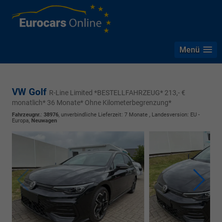
Menü
VW Golf
R-Line Limited *BESTELLFAHRZEUG* 213,- €
monatlich* 36 Monate* Ohne Kilometerbegrenzung*
Fahrzeugnr.
:
38976
, unverbindliche Lieferzeit:
7 Monate
, Landesversion: EU -
Europa,
Neuwagen