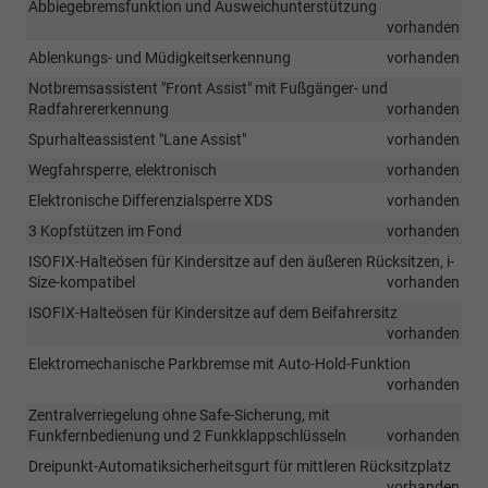
Abbiegebremsfunktion und Ausweichunterstützung
vorhanden
Ablenkungs- und Müdigkeitserkennung
vorhanden
Notbremsassistent "Front Assist" mit Fußgänger- und
Radfahrererkennung
vorhanden
Spurhalteassistent "Lane Assist"
vorhanden
Wegfahrsperre, elektronisch
vorhanden
Elektronische Differenzialsperre XDS
vorhanden
3 Kopfstützen im Fond
vorhanden
ISOFIX-Halteösen für Kindersitze auf den äußeren Rücksitzen, i-
Size-kompatibel
vorhanden
ISOFIX-Halteösen für Kindersitze auf dem Beifahrersitz
vorhanden
Elektromechanische Parkbremse mit Auto-Hold-Funktion
vorhanden
Zentralverriegelung ohne Safe-Sicherung, mit
Funkfernbedienung und 2 Funkklappschlüsseln
vorhanden
Dreipunkt-Automatiksicherheitsgurt für mittleren Rücksitzplatz
vorhanden