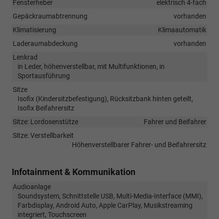
Fensterheber
elektrisch 4-fach
Gepäckraumabtrennung
vorhanden
Klimatisierung
Klimaautomatik
Laderaumabdeckung
vorhanden
Lenkrad
in Leder, höhenverstellbar, mit Multifunktionen, in
Sportausführung
Sitze
Isofix (Kindersitzbefestigung), Rücksitzbank hinten geteilt,
Isofix Beifahrersitz
Sitze: Lordosenstütze
Fahrer und Beifahrer
Sitze: Verstellbarkeit
Höhenverstellbarer Fahrer- und Beifahrersitz
Infotainment & Kommunikation
Audioanlage
Soundsystem, Schnittstelle USB, Multi-Media-Interface (MMI),
Farbdisplay, Android Auto, Apple CarPlay, Musikstreaming
integriert, Touchscreen