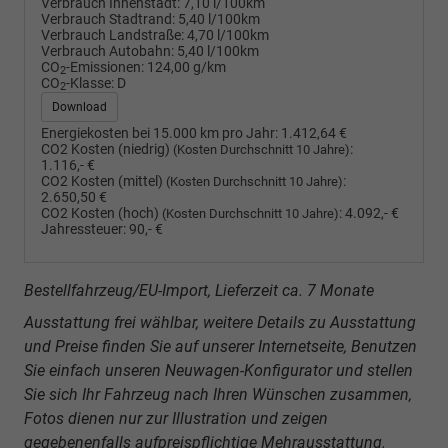
Verbrauch Innenstadt:
7,10 l/100km
Verbrauch Stadtrand:
5,40 l/100km
Verbrauch Landstraße:
4,70 l/100km
Verbrauch Autobahn:
5,40 l/100km
CO
-Emissionen:
124,00 g/km
2
CO
-Klasse:
D
2
Download
Energiekosten bei 15.000 km pro Jahr:
1.412,64 €
CO2 Kosten (niedrig)
:
(Kosten Durchschnitt 10 Jahre)
1.116,- €
CO2 Kosten (mittel)
:
(Kosten Durchschnitt 10 Jahre)
2.650,50 €
CO2 Kosten (hoch)
:
4.092,- €
(Kosten Durchschnitt 10 Jahre)
Jahressteuer:
90,- €
Bestellfahrzeug/EU-Import, Lieferzeit ca. 7 Monate
Ausstattung frei wählbar, weitere Details zu Ausstattung
und Preise finden Sie auf unserer Internetseite, Benutzen
Sie einfach unseren Neuwagen-Konfigurator und stellen
Sie sich Ihr Fahrzeug nach Ihren Wünschen zusammen,
Fotos dienen nur zur Illustration und zeigen
gegebenenfalls aufpreispflichtige Mehrausstattung.