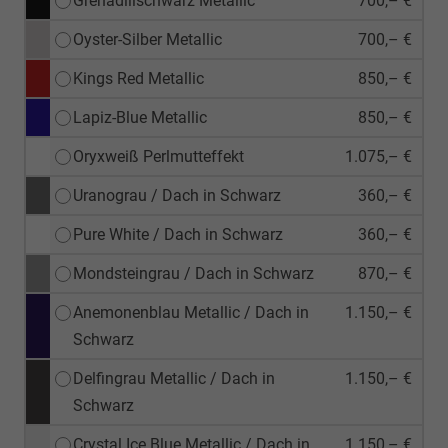
Grenadillschwarz Metallic
700,– €
Oyster-Silber Metallic
700,– €
Kings Red Metallic
850,– €
Lapiz-Blue Metallic
850,– €
Oryxweiß Perlmutteffekt
1.075,– €
Uranograu / Dach in Schwarz
360,– €
Pure White / Dach in Schwarz
360,– €
Mondsteingrau / Dach in Schwarz
870,– €
Anemonenblau Metallic / Dach in
1.150,– €
Schwarz
Delfingrau Metallic / Dach in
1.150,– €
Schwarz
Crystal Ice Blue Metallic / Dach in
1.150,– €