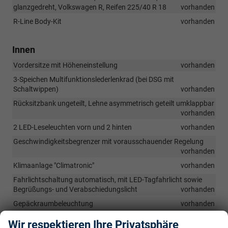
glanzgedreht, Volkswagen R, Reifen 225/40 R 18
vorhanden
R-Line Body-Kit
vorhanden
Innen
Vordersitze mit Höheneinstellung
vorhanden
3-Speichen Multifunktionslederlenkrad (bei DSG mit
Schaltwippen)
vorhanden
Rücksitzbank ungeteilt, Lehne asymmetrisch geteilt umklappbar
vorhanden
2 LED-Leseleuchten vorn und 2 hinten
vorhanden
Geschwindigkeitsbegrenzer mit vorausschauender Regelung
vorhanden
Klimaanlage "Climatronic"
vorhanden
Fahrlichtschaltung automatisch, mit LED-Tagfahrlicht sowie
Begrüßungs- und Verabschiedungslicht
vorhanden
Gepäckraumbeleuchtung
vorhanden
Gepäckraumbadeckung
vorhanden
Wir respektieren Ihre Privatsphäre