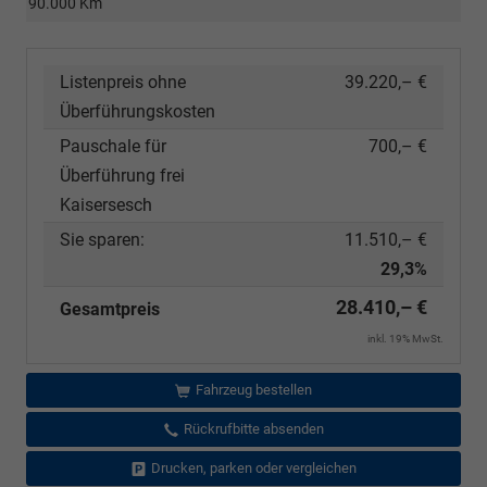
90.000 Km
Listenpreis ohne
39.220,– €
Überführungskosten
Pauschale für
700,– €
Überführung frei
Kaisersesch
Sie sparen:
11.510,– €
29,3%
28.410,– €
Gesamtpreis
inkl. 19% MwSt.
Fahrzeug bestellen
Rückrufbitte absenden
Drucken, parken oder vergleichen