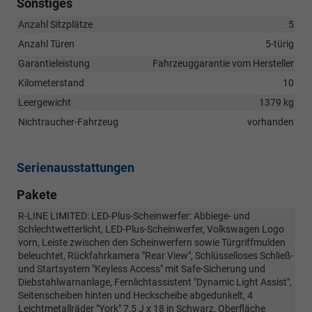
Sonstiges
Anzahl Sitzplätze
5
Anzahl Türen
5-türig
Garantieleistung
Fahrzeuggarantie vom Hersteller
Kilometerstand
10
Leergewicht
1379 kg
Nichtraucher-Fahrzeug
vorhanden
Serienausstattungen
Pakete
R-LINE LIMITED: LED-Plus-Scheinwerfer: Abbiege- und
Schlechtwetterlicht, LED-Plus-Scheinwerfer, Volkswagen Logo
vorn, Leiste zwischen den Scheinwerfern sowie Türgriffmulden
beleuchtet, Rückfahrkamera "Rear View", Schlüsselloses Schließ-
und Startsystem "Keyless Access" mit Safe-Sicherung und
Diebstahlwarnanlage, Fernlichtassistent "Dynamic Light Assist",
Seitenscheiben hinten und Heckscheibe abgedunkelt, 4
Leichtmetallräder "York" 7,5 J x 18 in Schwarz, Oberfläche