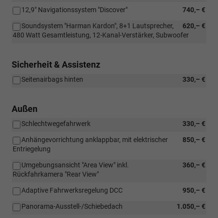
12,9" Navigationssystem "Discover"
740,– €
Soundsystem "Harman Kardon", 8+1 Lautsprecher,
620,– €
480 Watt Gesamtleistung, 12-Kanal-Verstärker, Subwoofer
Sicherheit & Assistenz
Seitenairbags hinten
330,– €
Außen
Schlechtwegefahrwerk
330,– €
Anhängevorrichtung anklappbar, mit elektrischer
850,– €
Entriegelung
Umgebungsansicht "Area View" inkl.
360,– €
Rückfahrkamera "Rear View"
Adaptive Fahrwerksregelung DCC
950,– €
Panorama-Ausstell-/Schiebedach
1.050,– €