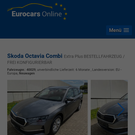
Menü
Skoda Octavia Combi
Extra Plus BESTELLFAHRZEUG /
FREI KONFIGURIERBAR
Fahrzeugnr.
:
40029
, unverbindliche Lieferzeit:
6 Monate
, Landesversion: EU -
Europa,
Neuwagen