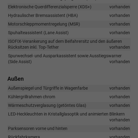
Elektronische Querdifferenzialsperre (XDS+)
vorhanden
Hydraulischer Bremsassistent (HBA)
vorhanden
Motorschleppmomentregelung (MSR)
vorhanden
Spuhalteassistent (Lane Assist)
vorhanden
ISOFIX-Verankerung auf dem Beifahrersitz und den äußeren
Rücksitzen inkl. Top-Tether
vorhanden
Spurwechsel- und Ausparkassistent sowie Ausstiegswarner
(Side Assist)
vorhanden
Außen
Außenspiegel und Türgriffe in Wagenfarbe
vorhanden
Kühlergrillrahmen chrom
vorhanden
Wärmeschutzverglasung (getöntes Glas)
vorhanden
LED-Heckleuchten in Kristallglasoptik und animierten Blinkern
vorhanden
Parksensoren vorne und hinten
vorhanden
Rückfahrkamera
vorhanden