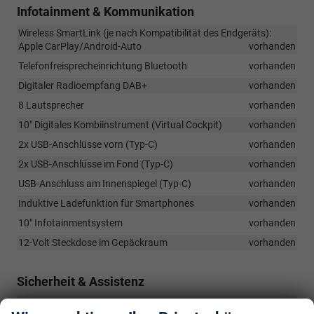
Infotainment & Kommunikation
Wireless SmartLink (je nach Kompatibilität des Endgeräts):
Apple CarPlay/Android-Auto
vorhanden
Telefonfreisprecheinrichtung Bluetooth
vorhanden
Digitaler Radioempfang DAB+
vorhanden
8 Lautsprecher
vorhanden
10" Digitales Kombiinstrument (Virtual Cockpit)
vorhanden
2x USB-Anschlüsse vorn (Typ-C)
vorhanden
2x USB-Anschlüsse im Fond (Typ-C)
vorhanden
USB-Anschluss am Innenspiegel (Typ-C)
vorhanden
Induktive Ladefunktion für Smartphones
vorhanden
10" Infotainmentsystem
vorhanden
12-Volt Steckdose im Gepäckraum
vorhanden
Sicherheit & Assistenz
Frontradarassistent inkl. City-Notbremsfunktion und Personen-