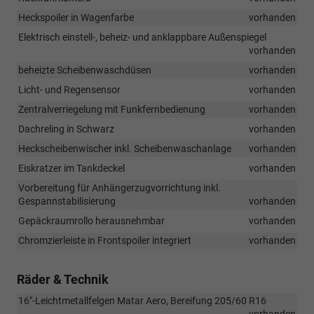
Heckspoiler in Wagenfarbe
vorhanden
Elektrisch einstell-, beheiz- und anklappbare Außenspiegel
vorhanden
beheizte Scheibenwaschdüsen
vorhanden
Licht- und Regensensor
vorhanden
Zentralverriegelung mit Funkfernbedienung
vorhanden
Dachreling in Schwarz
vorhanden
Heckscheibenwischer inkl. Scheibenwaschanlage
vorhanden
Eiskratzer im Tankdeckel
vorhanden
Vorbereitung für Anhängerzugvorrichtung inkl.
Gespannstabilisierung
vorhanden
Gepäckraumrollo herausnehmbar
vorhanden
Chromzierleiste in Frontspoiler integriert
vorhanden
Räder & Technik
16"-Leichtmetallfelgen Matar Aero, Bereifung 205/60 R16
vorhanden