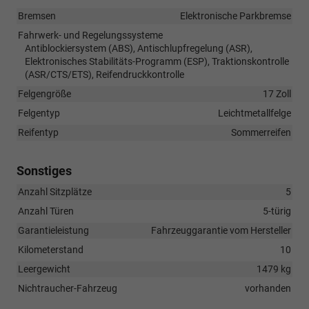
Bremsen
Elektronische Parkbremse
Fahrwerk- und Regelungssysteme
Antiblockiersystem (ABS), Antischlupfregelung (ASR),
Elektronisches Stabilitäts-Programm (ESP), Traktionskontrolle
(ASR/CTS/ETS), Reifendruckkontrolle
Felgengröße
17 Zoll
Felgentyp
Leichtmetallfelge
Reifentyp
Sommerreifen
Sonstiges
Anzahl Sitzplätze
5
Anzahl Türen
5-türig
Garantieleistung
Fahrzeuggarantie vom Hersteller
Kilometerstand
10
Leergewicht
1479 kg
Nichtraucher-Fahrzeug
vorhanden