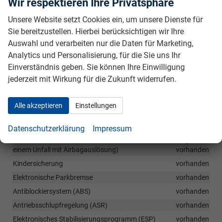
Wir respektieren Ihre Privatsphäre
und Radfahrererkennung
vorhanden
Verkehrszeichenerkennungssystem
vorhanden
Unsere Website setzt Cookies ein, um unsere Dienste für
Müdigkeitserkennungssystem
vorhanden
Sie bereitzustellen. Hierbei berücksichtigen wir Ihre
Auswahl und verarbeiten nur die Daten für Marketing,
Berganfahrassistent
vorhanden
Analytics und Personalisierung, für die Sie uns Ihr
Fahrer- und Beifahrerairbag
vorhanden
Einverständnis geben. Sie können Ihre Einwilligung
Fahrer-Knieairbag
vorhanden
jederzeit mit Wirkung für die Zukunft widerrufen.
Kopfairbags
vorhanden
Seitenairbags vorn
vorhanden
Alle akzeptieren
Einstellungen
Zentralairbag vorne
vorhanden
Beifahrerairbag abschaltbar
vorhanden
Datenschutzerklärung
Impressum
SOS-Notruffunktion (eCall inkl. automatischer Aktivierung bei
einem Unfall mit Airbagauslösung)
vorhanden
Kindersicherung
vorhanden
Elektronische Parkbremse
vorhanden
Antiblockiersystem (ABS)
vorhanden
Antriebsschlupfregelung (ASR)
vorhanden
Elektronisches Stabilisierungsprogramm (ESP)
vorhanden