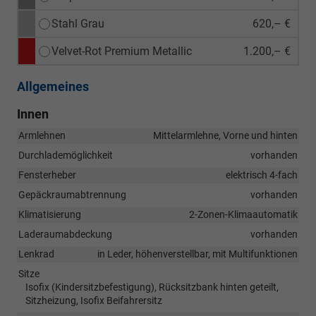
Stahl Grau
620,– €
Velvet-Rot Premium Metallic
1.200,– €
Allgemeines
Innen
Armlehnen
Mittelarmlehne, Vorne und hinten
Durchlademöglichkeit
vorhanden
Fensterheber
elektrisch 4-fach
Gepäckraumabtrennung
vorhanden
Klimatisierung
2-Zonen-Klimaautomatik
Laderaumabdeckung
vorhanden
Lenkrad
in Leder, höhenverstellbar, mit Multifunktionen
Sitze
Isofix (Kindersitzbefestigung), Rücksitzbank hinten geteilt,
Sitzheizung, Isofix Beifahrersitz