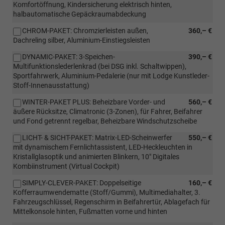
Komfortöffnung, Kindersicherung elektrisch hinten,
halbautomatische Gepäckraumabdeckung
CHROM-PAKET: Chromzierleisten außen,
360,– €
Dachreling silber, Aluminium-Einstiegsleisten
DYNAMIC-PAKET: 3-Speichen-
390,– €
Multifunktionslederlenkrad (bei DSG inkl. Schaltwippen),
Sportfahrwerk, Aluminium-Pedalerie (nur mit Lodge Kunstleder-
Stoff-Innenausstattung)
WINTER-PAKET PLUS: Beheizbare Vorder- und
560,– €
äußere Rücksitze, Climatronic (3-Zonen), für Fahrer, Beifahrer
und Fond getrennt regelbar, Beheizbare Windschutzscheibe
LICHT- & SICHT-PAKET: Matrix-LED-Scheinwerfer
550,– €
mit dynamischem Fernlichtassistent, LED-Heckleuchten in
Kristallglasoptik und animierten Blinkern, 10" Digitales
Kombiinstrument (Virtual Cockpit)
SIMPLY-CLEVER-PAKET: Doppelseitige
160,– €
Kofferraumwendematte (Stoff/Gummi), Multimediahalter, 3.
Fahrzeugschlüssel, Regenschirm in Beifahrertür, Ablagefach für
Mittelkonsole hinten, Fußmatten vorne und hinten