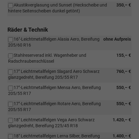
Akustikverglasung und Sunset (Heckscheibe und
350,– €
hintere Seitenscheiben dunkel getönt)
Räder & Technik
16"-Leichtmetallfelgen Alasia Aero, Bereifung
ohne Aufpreis
205/60 R16
Stahlreserverad inkl. Wagenheber und
155,– €
Radschraubenschlüssel
17" Leichtmetallfelgen Slagard Aero Schwarz
760,– €
glanzgedreht, Bereifung 205/55 R17
17"-Leichtmetallfelgen Mensa Aero, Bereifung
550,– €
205/55 R17
17"-Leichtmetallfelgen Rotare Aero, Bereifung
550,– €
205/55 R17
18" Leichtmetallfelgen Vega Aero Schwarz
1.420,– €
glanzgedreht, Bereifung 225/45 R18
18" Leichtmetallfelgen Lerna Silber, Bereifung
1.400,– €