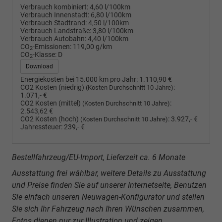
Verbrauch kombiniert:
4,60 l/100km
Verbrauch Innenstadt:
6,80 l/100km
Verbrauch Stadtrand:
4,50 l/100km
Verbrauch Landstraße:
3,80 l/100km
Verbrauch Autobahn:
4,40 l/100km
CO
-Emissionen:
119,00 g/km
2
CO
-Klasse:
D
2
Download
Energiekosten bei 15.000 km pro Jahr:
1.110,90 €
CO2 Kosten (niedrig)
:
(Kosten Durchschnitt 10 Jahre)
1.071,- €
CO2 Kosten (mittel)
:
(Kosten Durchschnitt 10 Jahre)
2.543,62 €
CO2 Kosten (hoch)
:
3.927,- €
(Kosten Durchschnitt 10 Jahre)
Jahressteuer:
239,- €
Bestellfahrzeug/EU-Import, Lieferzeit ca. 6 Monate
Ausstattung frei wählbar, weitere Details zu Ausstattung
und Preise finden Sie auf unserer Internetseite, Benutzen
Sie einfach unseren Neuwagen-Konfigurator und stellen
Sie sich Ihr Fahrzeug nach Ihren Wünschen zusammen,
Fotos dienen nur zur Illustration und zeigen