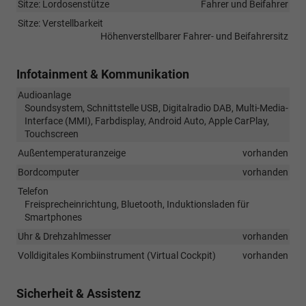
Sitze: Lordosenstütze
Fahrer und Beifahrer
Sitze: Verstellbarkeit
Höhenverstellbarer Fahrer- und Beifahrersitz
Infotainment & Kommunikation
Audioanlage
Soundsystem, Schnittstelle USB, Digitalradio DAB, Multi-Media-
Interface (MMI), Farbdisplay, Android Auto, Apple CarPlay,
Touchscreen
Außentemperaturanzeige
vorhanden
Bordcomputer
vorhanden
Telefon
Freisprecheinrichtung, Bluetooth, Induktionsladen für
Smartphones
Uhr & Drehzahlmesser
vorhanden
Volldigitales Kombiinstrument (Virtual Cockpit)
vorhanden
Sicherheit & Assistenz