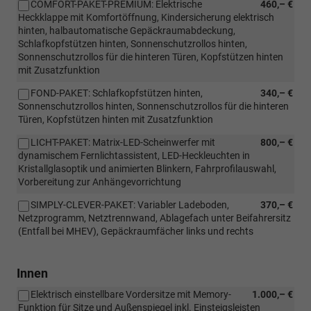
COMFORT-PAKET-PREMIUM: Elektrische
460,– €
Heckklappe mit Komfortöffnung, Kindersicherung elektrisch
hinten, halbautomatische Gepäckraumabdeckung,
Schlafkopfstützen hinten, Sonnenschutzrollos hinten,
Sonnenschutzrollos für die hinteren Türen, Kopfstützen hinten
mit Zusatzfunktion
FOND-PAKET: Schlafkopfstützen hinten,
340,– €
Sonnenschutzrollos hinten, Sonnenschutzrollos für die hinteren
Türen, Kopfstützen hinten mit Zusatzfunktion
LICHT-PAKET: Matrix-LED-Scheinwerfer mit
800,– €
dynamischem Fernlichtassistent, LED-Heckleuchten in
Kristallglasoptik und animierten Blinkern, Fahrprofilauswahl,
Vorbereitung zur Anhängevorrichtung
SIMPLY-CLEVER-PAKET: Variabler Ladeboden,
370,– €
Netzprogramm, Netztrennwand, Ablagefach unter Beifahrersitz
(Entfall bei MHEV), Gepäckraumfächer links und rechts
Innen
Elektrisch einstellbare Vordersitze mit Memory-
1.000,– €
Funktion für Sitze und Außenspiegel inkl. Einsteigsleisten