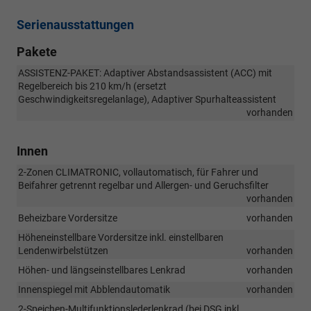
Serienausstattungen
Pakete
ASSISTENZ-PAKET: Adaptiver Abstandsassistent (ACC) mit
Regelbereich bis 210 km/h (ersetzt
Geschwindigkeitsregelanlage), Adaptiver Spurhalteassistent
vorhanden
Innen
2-Zonen CLIMATRONIC, vollautomatisch, für Fahrer und
Beifahrer getrennt regelbar und Allergen- und Geruchsfilter
vorhanden
Beheizbare Vordersitze
vorhanden
Höheneinstellbare Vordersitze inkl. einstellbaren
Lendenwirbelstützen
vorhanden
Höhen- und längseinstellbares Lenkrad
vorhanden
Innenspiegel mit Abblendautomatik
vorhanden
2-Speichen-Multifunktionslederlenkrad (bei DSG inkl.