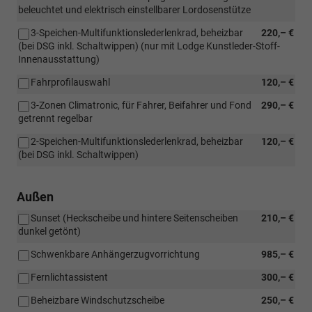
beleuchtet und elektrisch einstellbarer Lordosenstütze
3-Speichen-Multifunktionslederlenkrad, beheizbar
220,– €
(bei DSG inkl. Schaltwippen) (nur mit Lodge Kunstleder-Stoff-
Innenausstattung)
Fahrprofilauswahl
120,– €
3-Zonen Climatronic, für Fahrer, Beifahrer und Fond
290,– €
getrennt regelbar
2-Speichen-Multifunktionslederlenkrad, beheizbar
120,– €
(bei DSG inkl. Schaltwippen)
Außen
Sunset (Heckscheibe und hintere Seitenscheiben
210,– €
dunkel getönt)
Schwenkbare Anhängerzugvorrichtung
985,– €
Fernlichtassistent
300,– €
Beheizbare Windschutzscheibe
250,– €