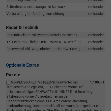
Seitenfenstereinfassungen in Schwarz
vorhanden
Vorbereitung für Anhängevorrichtung
vorhanden
Räder & Technik
Reifendruckkontrollsystem (indirekt messend)
vorhanden
16" Leichtmetallfelgen mit 195/55 R 16 Bereifung
vorhanden
Reserverad inkl. Wagenheber und Bordwerkzeug
vorhanden
Optionale Extras
Pakete
GO-PLUS-PAKET: Voll-LED-Scheinwerfer mit
1.100,– €
statischem Abbiegelicht, LED-Lichtband vorne, 16"
Leichtmetallfelgen SCHWARZ mit 195/55 R 16 Bereifung,
Sitzheizung vorne, Ablagetaschen an der
Beifahrersitzrückenlehne, LED-Ambientebeleuchtung,
Lenkradheizung, Dachhimmel Stoff schwarz, Sportpedalerie aus
Edelstahl mit rutschfester Oberfläche, Elektrisch verstell-, beheiz