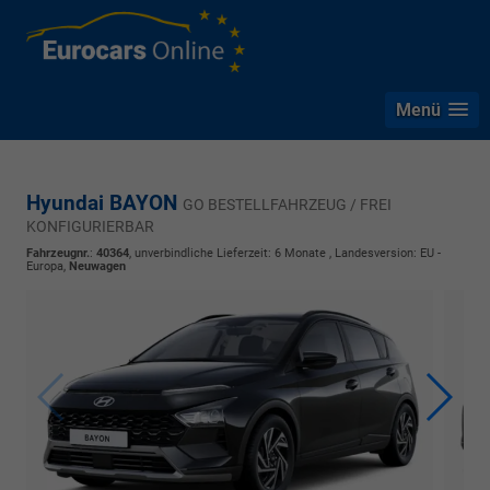
Menü
Hyundai BAYON
GO BESTELLFAHRZEUG / FREI
KONFIGURIERBAR
Fahrzeugnr.
:
40364
, unverbindliche Lieferzeit:
6 Monate
, Landesversion: EU -
Europa,
Neuwagen