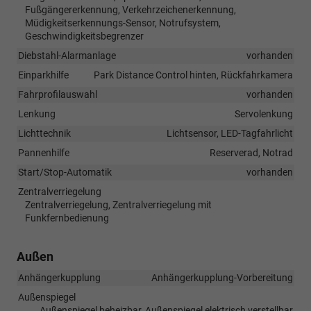
Fußgängererkennung, Verkehrzeichenerkennung,
Müdigkeitserkennungs-Sensor, Notrufsystem,
Geschwindigkeitsbegrenzer
Diebstahl-Alarmanlage
vorhanden
Einparkhilfe
Park Distance Control hinten, Rückfahrkamera
Fahrprofilauswahl
vorhanden
Lenkung
Servolenkung
Lichttechnik
Lichtsensor, LED-Tagfahrlicht
Pannenhilfe
Reserverad, Notrad
Start/Stop-Automatik
vorhanden
Zentralverriegelung
Zentralverriegelung, Zentralverriegelung mit
Funkfernbedienung
Außen
Anhängerkupplung
Anhängerkupplung-Vorbereitung
Außenspiegel
Außenspiegel beheizbar, Außenspiegel elektrisch verstellbar