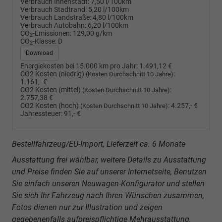
Verbrauch Innenstadt:
7,50 l/100km
Verbrauch Stadtrand:
5,20 l/100km
Verbrauch Landstraße:
4,80 l/100km
Verbrauch Autobahn:
6,20 l/100km
CO
-Emissionen:
129,00 g/km
2
CO
-Klasse:
D
2
Download
Energiekosten bei 15.000 km pro Jahr:
1.491,12 €
CO2 Kosten (niedrig)
:
(Kosten Durchschnitt 10 Jahre)
1.161,- €
CO2 Kosten (mittel)
:
(Kosten Durchschnitt 10 Jahre)
2.757,38 €
CO2 Kosten (hoch)
:
4.257,- €
(Kosten Durchschnitt 10 Jahre)
Jahressteuer:
91,- €
Bestellfahrzeug/EU-Import, Lieferzeit ca. 6 Monate
Ausstattung frei wählbar, weitere Details zu Ausstattung
und Preise finden Sie auf unserer Internetseite, Benutzen
Sie einfach unseren Neuwagen-Konfigurator und stellen
Sie sich Ihr Fahrzeug nach Ihren Wünschen zusammen,
Fotos dienen nur zur Illustration und zeigen
gegebenenfalls aufpreispflichtige Mehrausstattung.