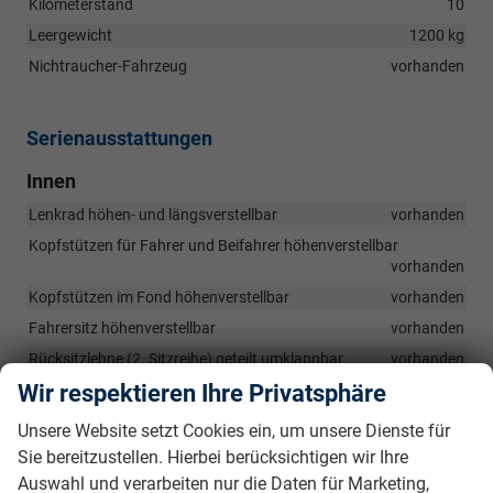
Kilometerstand
10
Leergewicht
1200 kg
Nichtraucher-Fahrzeug
vorhanden
Serienausstattungen
Innen
Lenkrad höhen- und längsverstellbar
vorhanden
Kopfstützen für Fahrer und Beifahrer höhenverstellbar
vorhanden
Kopfstützen im Fond höhenverstellbar
vorhanden
Fahrersitz höhenverstellbar
vorhanden
Rücksitzlehne (2. Sitzreihe) geteilt umklappbar
vorhanden
Wir respektieren Ihre Privatsphäre
Türinnengriffe schwarz
vorhanden
Innenraumbeleuchtung vorne
vorhanden
Unsere Website setzt Cookies ein, um unsere Dienste für
Innenraumbeleuchtung hinten
vorhanden
Sie bereitzustellen. Hierbei berücksichtigen wir Ihre
Auswahl und verarbeiten nur die Daten für Marketing,
Gepäckraumbeleuchtung
vorhanden