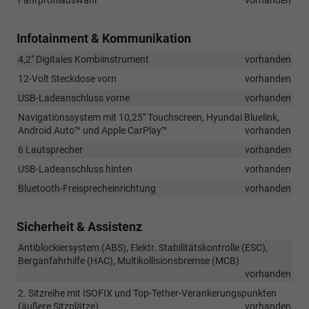
Infotainment & Kommunikation
4,2" Digitales Kombiinstrument
vorhanden
12-Volt Steckdose vorn
vorhanden
USB-Ladeanschluss vorne
vorhanden
Navigationssystem mit 10,25" Touchscreen, Hyundai Bluelink,
Android Auto™ und Apple CarPlay™
vorhanden
6 Lautsprecher
vorhanden
USB-Ladeanschluss hinten
vorhanden
Bluetooth-Freisprecheinrichtung
vorhanden
Sicherheit & Assistenz
Antiblockiersystem (ABS), Elektr. Stabilitätskontrolle (ESC),
Berganfahrhilfe (HAC), Multikollisionsbremse (MCB)
vorhanden
2. Sitzreihe mit ISOFIX und Top-Tether-Verankerungspunkten
(äußere Sitzplätze)
vorhanden