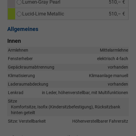
Lumen-Gray Pearl
510,– €
Lucid-Lime Metallic
510,– €
Allgemeines
Innen
Armlehnen
Mittelarmlehne
Fensterheber
elektrisch 4-fach
Gepäckraumabtrennung
vorhanden
Klimatisierung
Klimaanlage manuell
Laderaumabdeckung
vorhanden
Lenkrad
in Leder, höhenverstellbar, mit Multifunktionen
Sitze
Komfortsitze, Isofix (Kindersitzbefestigung), Rücksitzbank
hinten geteilt
Sitze: Verstellbarkeit
Höhenverstellbarer Fahrersitz