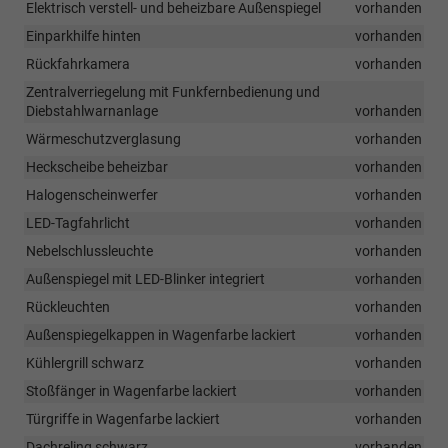
Elektrisch verstell- und beheizbare Außenspiegel
vorhanden
Einparkhilfe hinten
vorhanden
Rückfahrkamera
vorhanden
Zentralverriegelung mit Funkfernbedienung und
Diebstahlwarnanlage
vorhanden
Wärmeschutzverglasung
vorhanden
Heckscheibe beheizbar
vorhanden
Halogenscheinwerfer
vorhanden
LED-Tagfahrlicht
vorhanden
Nebelschlussleuchte
vorhanden
Außenspiegel mit LED-Blinker integriert
vorhanden
Rückleuchten
vorhanden
Außenspiegelkappen in Wagenfarbe lackiert
vorhanden
Kühlergrill schwarz
vorhanden
Stoßfänger in Wagenfarbe lackiert
vorhanden
Türgriffe in Wagenfarbe lackiert
vorhanden
Dachreling schwarz
vorhanden