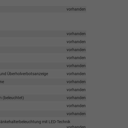
vorhanden
vorhanden
vorhanden
vorhanden
vorhanden
vorhanden
 und Überholverbotsanzeige
vorhanden
hne
vorhanden
vorhanden
n (beleuchtet)
vorhanden
vorhanden
vorhanden
ränkehalterbeleuchtung mit LED-Technik
vorhanden