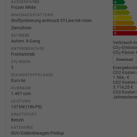
AUSSENFARBE
Frozen White
INNENAUSSTATTUNG
Stoffpolsterung anthrazit ST-Line mit roten
Ziernähten
GETRIEBE
Autom. 8-Gang
Verbrauch ko
CO
-Emissio
ANTRIEBSACHSE
2
CO
-Klasse:
2
Frontantrieb
Download
ZYLINDER
3
Energiekoste
CO2 Kosten 
SCHADSTOFFKLASSE
1.566,- €
Euro 6e
CO2 Kosten 
3.719,25 €
HUBRAUM
CO2 Kosten 
1.497 ccm
Jahressteuer
LEISTUNG
137 kW (186 PS)
KRAFTSTOFF
Benzin
KATEGORIE
SUV/Geländewagen/Pickup