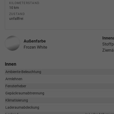
KILOMETERSTAND
10 km
ZUSTAND
unfallfrei
Innen
Außenfarbe
Stoffp
Frozen White
Ziern
Innen
Ambiente-Beleuchtung
Armlehnen
Fensterheber
Gepäckraumabtrennung
Klimatisierung
Laderaumabdeckung