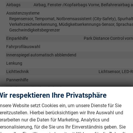
Airbags
Airbag, Fenster-/Kopfairbags Vorne, Beifahrerairbag a
Assistenzsysteme
Regensensor, Tempomat, Notbremsassistent (City-Safety), Spurhal
Verkehrzeichenerkennung, Müdigkeitserkennungs-Sensor, Sprachass
Geschwindigkeitsbegrenzer
Einparkhilfe
Park Distance Control vorn
Fahrprofilauswahl
Innenspiegel automatisch abblendend
Lenkung
Lichttechnik
Lichtsensor, LED-R
Pannenhilfe
Scheibenwaschanlage beheizbar
Wir respektieren Ihre Privatsphäre
Start/Stop-Automatik
Zentralverriegelung
nsere Website setzt Cookies ein, um unsere Dienste für Sie
Zentralverriegelung, Zentralverriegelung mit Funkfernbedienun
ereitzustellen. Hierbei berücksichtigen wir Ihre Auswahl und
erarbeiten nur die Daten für Marketing, Analytics und
Außen
ersonalisierung, für die Sie uns Ihr Einverständnis geben. Sie