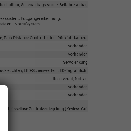
bschaltbar, Seitenairbags Vorne, Beifahrerairbag
teassistent, Fußgängererkennung,
istent, Notrufsystem,
e, Park Distance Control hinten, Rückfahrkamera
vorhanden
vorhanden
Servolenkung
ückleuchten, LED-Scheinwerfer, LED-Tagfahrlicht
Reserverad, Notrad
vorhanden
vorhanden
g, Schlüssellose Zentralverriegelung (Keyless Go)