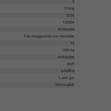
5
5-türig
2026
150000
60 Monate
Fahrzeuggarantie vom Hersteller
10
1586 kg
vorhanden
Stoff
unfallfrei
1, sehr gut
fahrtauglich