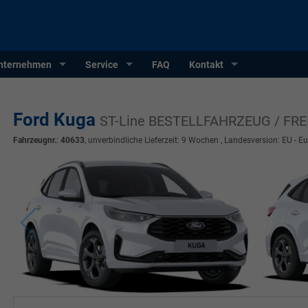
nternehmen
Service
FAQ
Kontakt
Ford Kuga
ST-Line BESTELLFAHRZEUG / FR
Fahrzeugnr.
:
40633
, unverbindliche Lieferzeit:
9 Wochen
, Landesversion: EU - E