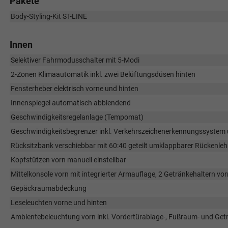
Pakete
Body-Styling-Kit ST-LINE
Innen
Selektiver Fahrmodusschalter mit 5-Modi
2-Zonen Klimaautomatik inkl. zwei Belüftungsdüsen hinten
Fensterheber elektrisch vorne und hinten
Innenspiegel automatisch abblendend
Geschwindigkeitsregelanlage (Tempomat)
Geschwindigkeitsbegrenzer inkl. Verkehrszeichenerkennungssystem
Rücksitzbank verschiebbar mit 60:40 geteilt umklappbarer Rückenle
Kopfstützen vorn manuell einstellbar
Mittelkonsole vorn mit integrierter Armauflage, 2 Getränkehaltern vor
Gepäckraumabdeckung
Leseleuchten vorne und hinten
Ambientebeleuchtung vorn inkl. Vordertürablage-, Fußraum- und Get