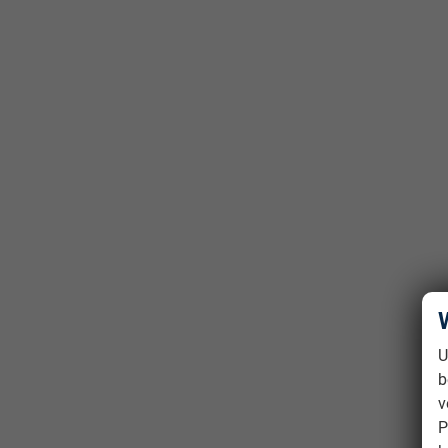
U
b
v
P