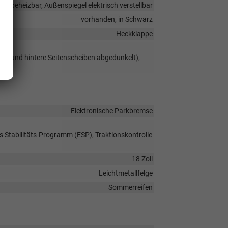
el beheizbar, Außenspiegel elektrisch verstellbar
vorhanden, in Schwarz
Heckklappe
ibe und hintere Seitenscheiben abgedunkelt),
Elektronische Parkbremse
s Stabilitäts-Programm (ESP), Traktionskontrolle
18 Zoll
Leichtmetallfelge
Sommerreifen