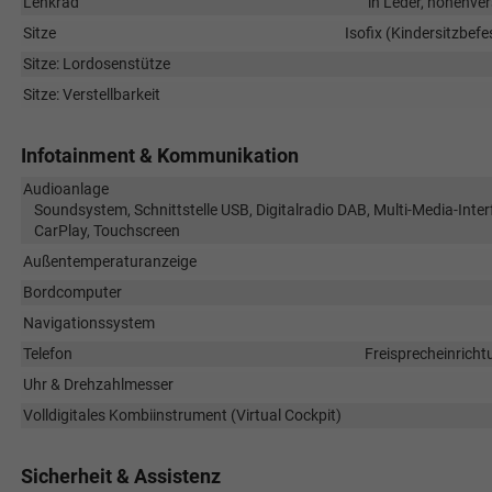
Lenkrad
in Leder, höhenver
Sitze
Isofix (Kindersitzbefe
Sitze: Lordosenstütze
Sitze: Verstellbarkeit
Infotainment & Kommunikation
Audioanlage
Soundsystem, Schnittstelle USB, Digitalradio DAB, Multi-Media-Inter
CarPlay, Touchscreen
Außentemperaturanzeige
Bordcomputer
Navigationssystem
Telefon
Freisprecheinricht
Uhr & Drehzahlmesser
Volldigitales Kombiinstrument (Virtual Cockpit)
Sicherheit & Assistenz