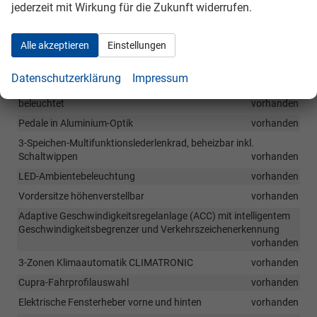
jederzeit mit Wirkung für die Zukunft widerrufen.
Umrandung der Lüftungsdüsen in Dark Aluminium
vorhanden
Gepäckraumbeleuchtung
vorhanden
Alle akzeptieren
Einstellungen
Mittelarmlehne vorne mit Staufach sowie höhen und
längsverstellbar
vorhanden
Datenschutzerklärung
Impressum
Sonnenblenden für Fahrer und Beifahrer inkl. Make-Up Spiegel,
beleuchtet
vorhanden
Pedale in Aluminium-Optik
vorhanden
3-Speichen-Multifunktionslederlenkrad, beheizbar inkl.
Schaltwippen
vorhanden
LED-Ambientebeleuchtung
vorhanden
Vordersitze höhenverstellbar
vorhanden
Adaptive Geschwindigkeitsregelanlage (ACC) mit intelligentem
Geschwindigkeitsbegrenzer und Verkehrszeichenerkennung
vorhanden
3-Zonen Klimaautomatik CLIMATRONIC
vorhanden
Cupra-Fahrprofilauswahl
vorhanden
Elektrische Fensterheber vorne und hinten
vorhanden