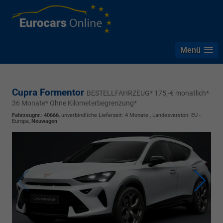
Menü
Cupra Formentor
BESTELLFAHRZEUG* 175,-€ monatlich*
36 Monate* Ohne Kilometerbegrenzung*
Fahrzeugnr.
:
40666
, unverbindliche Lieferzeit:
4 Monate
, Landesversion: EU -
Europa,
Neuwagen