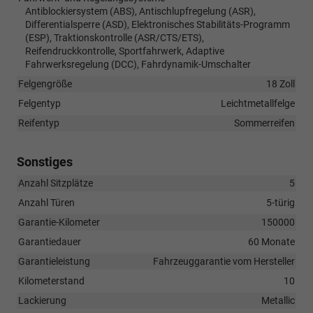
Antiblockiersystem (ABS), Antischlupfregelung (ASR),
Differentialsperre (ASD), Elektronisches Stabilitäts-Programm
(ESP), Traktionskontrolle (ASR/CTS/ETS),
Reifendruckkontrolle, Sportfahrwerk, Adaptive
Fahrwerksregelung (DCC), Fahrdynamik-Umschalter
Felgengröße
18 Zoll
Felgentyp
Leichtmetallfelge
Reifentyp
Sommerreifen
Sonstiges
Anzahl Sitzplätze
5
Anzahl Türen
5-türig
Garantie-Kilometer
150000
Garantiedauer
60 Monate
Garantieleistung
Fahrzeuggarantie vom Hersteller
Kilometerstand
10
Lackierung
Metallic