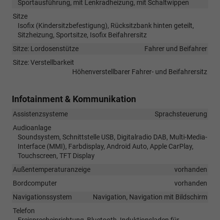
Sportausführung, mit Lenkradheizung, mit Schaltwippen
Sitze
Isofix (Kindersitzbefestigung), Rücksitzbank hinten geteilt,
Sitzheizung, Sportsitze, Isofix Beifahrersitz
Sitze: Lordosenstütze
Fahrer und Beifahrer
Sitze: Verstellbarkeit
Höhenverstellbarer Fahrer- und Beifahrersitz
Infotainment & Kommunikation
Assistenzsysteme
Sprachsteuerung
Audioanlage
Soundsystem, Schnittstelle USB, Digitalradio DAB, Multi-Media-
Interface (MMI), Farbdisplay, Android Auto, Apple CarPlay,
Touchscreen, TFT Display
Außentemperaturanzeige
vorhanden
Bordcomputer
vorhanden
Navigationssystem
Navigation, Navigation mit Bildschirm
Telefon
Freisprecheinrichtung, Bluetooth, Induktionsladen für