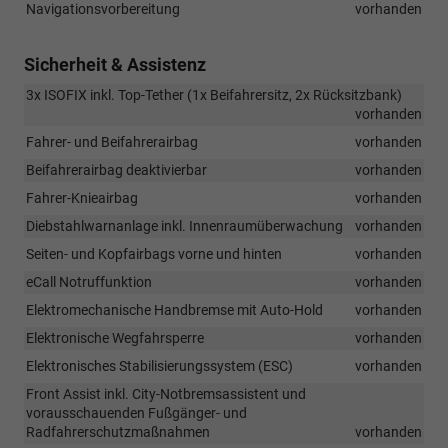
Navigationsvorbereitung
vorhanden
Sicherheit & Assistenz
3x ISOFIX inkl. Top-Tether (1x Beifahrersitz, 2x Rücksitzbank)
vorhanden
Fahrer- und Beifahrerairbag
vorhanden
Beifahrerairbag deaktivierbar
vorhanden
Fahrer-Knieairbag
vorhanden
Diebstahlwarnanlage inkl. Innenraumüberwachung
vorhanden
Seiten- und Kopfairbags vorne und hinten
vorhanden
eCall Notruffunktion
vorhanden
Elektromechanische Handbremse mit Auto-Hold
vorhanden
Elektronische Wegfahrsperre
vorhanden
Elektronisches Stabilisierungssystem (ESC)
vorhanden
Front Assist inkl. City-Notbremsassistent und
vorausschauenden Fußgänger- und
Radfahrerschutzmaßnahmen
vorhanden