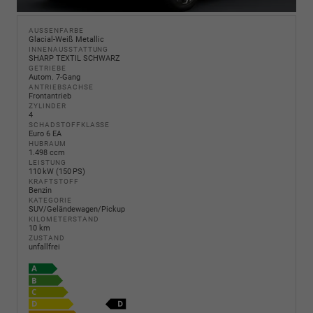
AUSSENFARBE
Glacial-Weiß Metallic
INNENAUSSTATTUNG
SHARP TEXTIL SCHWARZ
GETRIEBE
Autom. 7-Gang
ANTRIEBSACHSE
Frontantrieb
ZYLINDER
4
SCHADSTOFFKLASSE
Euro 6 EA
HUBRAUM
1.498 ccm
LEISTUNG
110 kW (150 PS)
KRAFTSTOFF
Benzin
KATEGORIE
SUV/Geländewagen/Pickup
KILOMETERSTAND
10 km
ZUSTAND
unfallfrei