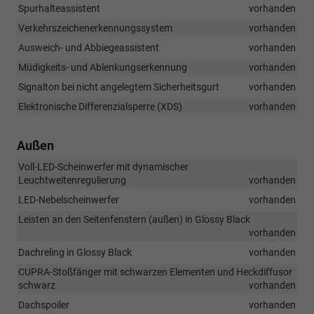
Spurhalteassistent
vorhanden
Verkehrszeichenerkennungssystem
vorhanden
Ausweich- und Abbiegeassistent
vorhanden
Müdigkeits- und Ablenkungserkennung
vorhanden
Signalton bei nicht angelegtem Sicherheitsgurt
vorhanden
Elektronische Differenzialsperre (XDS)
vorhanden
Außen
Voll-LED-Scheinwerfer mit dynamischer
Leuchtweitenregulierung
vorhanden
LED-Nebelscheinwerfer
vorhanden
Leisten an den Seitenfenstern (außen) in Glossy Black
vorhanden
Dachreling in Glossy Black
vorhanden
CUPRA-Stoßfänger mit schwarzen Elementen und Heckdiffusor
schwarz
vorhanden
Dachspoiler
vorhanden