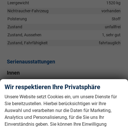
Leergewicht
1520 kg
Nichtraucher-Fahrzeug
vorhanden
Polsterung
Stoff
Zustand
unfallfrei
Zustand, Aussehen
1, sehr gut
Zustand, Fahrfähigkeit
fahrtauglich
Serienausstattungen
Innen
Dachhimmel schwarz
vorhanden
Wir respektieren Ihre Privatsphäre
Mittelarmlehne hinten inkl. Rücksitz- lehne geteilt umlegbar
(1/3:2/3) und Durchreiche in den Kofferraum
vorhanden
Unsere Website setzt Cookies ein, um unsere Dienste für
Ladeboden variabel (nicht für 4WD und e-Hybrid)
vorhanden
Sie bereitzustellen. Hierbei berücksichtigen wir Ihre
Auswahl und verarbeiten nur die Daten für Marketing,
Einstiegsleisten mit CUPRA-Schriftzug, beleuchtet
vorhanden
Analytics und Personalisierung, für die Sie uns Ihr
Taschen an der Rückseite der Vordersitze
vorhanden
Einverständnis geben. Sie können Ihre Einwilligung
Leseleuchten LED vorne und hinten
vorhanden