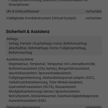
Smartphones
Uhr & Drehzahlmesser
vorhanden
Volldigitales Kombiinstrument (Virtual Cockpit)
vorhanden
Sicherheit & Assistenz
Airbags
Airbag, Fenster-/Kopfairbags Vorne, Beifahrerairbag
abschaltbar, Seitenairbags Vorne, Fußgängerairbag,
Beifahrerairbag
Assistenzsysteme
Regensensor, Tempomat, Tempomat mit Lenkradkontrolle,
Notbremsassistent (City-Safety), Berganfahrassistent,
Spurhalteassistent, Spurwechselassistent,
Fußgängererkennung, Abstandstempomat adaptiv (ACC),
Verkehrzeichenerkennung, Toter-Winkel-Assistent,
Querverkehrsassistent (RCTA), Stauassistent,
Müdigkeitserkennungs-Sensor, Sprachassistent,
Notrufsystem, Abstandswarner, Geschwindigkeitsbegrenzer,
Ausweichassistent (ESA)
Diebstahl-Alarmanlage
vorhanden