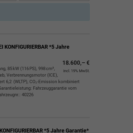
I KONFIGURIERBAR *5 Jahre
18.600,– €
ang, 85 kW (116 PS), 998 cm³,
incl. 19% MwSt.
rieb, Verbrennungsmotor (ICE),
ert 6,2 (WLTP), CO₂-Emission kombiniert
Garantieleistung: Fahrzeuggarantie vom
ahrzeugnr.: 40226
ken
leichen
KONFIGURIERBAR *5 Jahre Garantie*