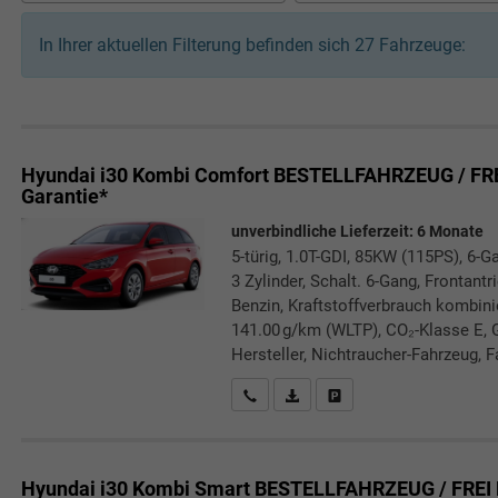
In Ihrer aktuellen Filterung befinden sich
27
Fahrzeuge:
Hyundai i30 Kombi
Comfort BESTELLFAHRZEUG / FRE
Garantie*
unverbindliche Lieferzeit:
6 Monate
5-türig, 1.0T-GDI, 85KW (115PS), 6-G
3 Zylinder, Schalt. 6-Gang, Frontant
Benzin, Kraftstoffverbrauch kombini
141.00 g/km (WLTP), CO₂-Klasse E, 
Hersteller, Nichtraucher-Fahrzeug, F
Rückrufbitte absenden
PDF-Datei, Fahrzeugexposé druc
Drucken, parken oder verg
Hyundai i30 Kombi
Smart BESTELLFAHRZEUG / FREI 