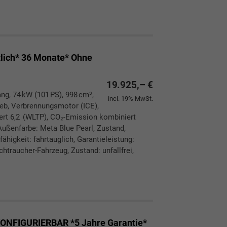
ken
leichen
lich* 36 Monate* Ohne
19.925,– €
ang, 74 kW (101 PS), 998 cm³,
incl. 19% MwSt.
rieb, Verbrennungsmotor (ICE),
ert 6,2 (WLTP), CO₂-Emission kombiniert
Außenfarbe: Meta Blue Pearl, Zustand,
ähigkeit: fahrtauglich, Garantieleistung:
htraucher-Fahrzeug, Zustand: unfallfrei,
ken
leichen
ONFIGURIERBAR *5 Jahre Garantie*