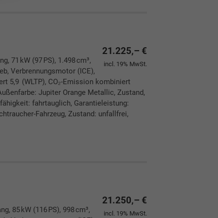
21.225,– €
ng, 71 kW (97 PS), 1.498 cm³,
incl. 19% MwSt.
rieb, Verbrennungsmotor (ICE),
ert 5,9 (WLTP), CO₂-Emission kombiniert
ußenfarbe: Jupiter Orange Metallic, Zustand,
ähigkeit: fahrtauglich, Garantieleistung:
htraucher-Fahrzeug, Zustand: unfallfrei,
ken
leichen
21.250,– €
ang, 85 kW (116 PS), 998 cm³,
incl. 19% MwSt.