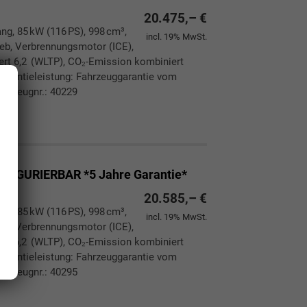
20.475,– €
ang, 85 kW (116 PS), 998 cm³,
incl. 19% MwSt.
rieb, Verbrennungsmotor (ICE),
ert 6,2 (WLTP), CO₂-Emission kombiniert
Garantieleistung: Fahrzeuggarantie vom
ahrzeugnr.: 40229
ken
leichen
FIGURIERBAR *5 Jahre Garantie*
20.585,– €
ang, 85 kW (116 PS), 998 cm³,
incl. 19% MwSt.
rieb, Verbrennungsmotor (ICE),
ert 6,2 (WLTP), CO₂-Emission kombiniert
Garantieleistung: Fahrzeuggarantie vom
ahrzeugnr.: 40295
ken
leichen