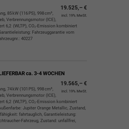
19.525,– €
ang, 85 kW (116 PS), 998 cm³,
incl. 19% MwSt.
rieb, Verbrennungsmotor (ICE),
ert 6,2 (WLTP), CO₂-Emission kombiniert
Garantieleistung: Fahrzeuggarantie vom
ahrzeugnr.: 40227
ken
leichen
LIEFERBAR ca. 3-4 WOCHEN
19.565,– €
ang, 74 kW (101 PS), 998 cm³,
incl. 19% MwSt.
rieb, Verbrennungsmotor (ICE),
ert 6,2 (WLTP), CO₂-Emission kombiniert
ußenfarbe: Jupiter Orange Metallic, Zustand,
ähigkeit: fahrtauglich, Garantieleistung:
htraucher-Fahrzeug, Zustand: unfallfrei,