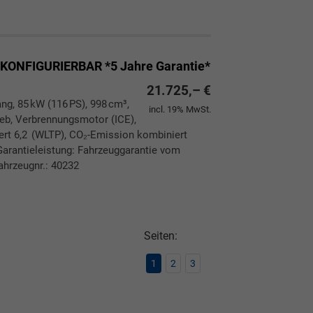
ken
leichen
 KONFIGURIERBAR *5 Jahre Garantie*
21.725,– €
ang, 85 kW (116 PS), 998 cm³,
incl. 19% MwSt.
rieb, Verbrennungsmotor (ICE),
ert 6,2 (WLTP), CO₂-Emission kombiniert
Garantieleistung: Fahrzeuggarantie vom
ahrzeugnr.: 40232
ken
leichen
Seiten:
1
2
3