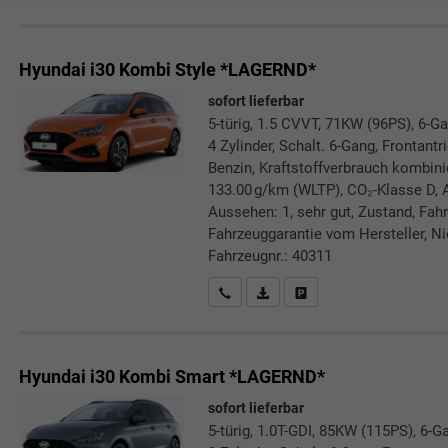
Hyundai i30 Kombi
Style *LAGERND*
sofort lieferbar
5-türig, 1.5 CVVT, 71KW (96PS), 6-Ga
4 Zylinder, Schalt. 6-Gang, Frontant
Benzin, Kraftstoffverbrauch kombini
133.00 g/km (WLTP), CO₂-Klasse D, A
Aussehen: 1, sehr gut, Zustand, Fahrf
Fahrzeuggarantie vom Hersteller, Nic
Fahrzeugnr.: 40311
Rückrufbitte absenden
PDF-Datei, Fahrzeugexposé druc
Drucken, parken oder verg
Hyundai i30 Kombi
Smart *LAGERND*
sofort lieferbar
5-türig, 1.0T-GDI, 85KW (115PS), 6-G