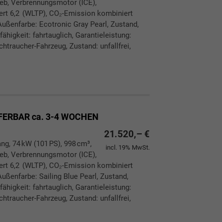
rieb, Verbrennungsmotor (ICE),
ert 6,2 (WLTP), CO₂-Emission kombiniert
ußenfarbe: Ecotronic Gray Pearl, Zustand,
ähigkeit: fahrtauglich, Garantieleistung:
htraucher-Fahrzeug, Zustand: unfallfrei,
ken
leichen
EFERBAR ca. 3-4 WOCHEN
21.520,– €
ang, 74 kW (101 PS), 998 cm³,
incl. 19% MwSt.
rieb, Verbrennungsmotor (ICE),
ert 6,2 (WLTP), CO₂-Emission kombiniert
ußenfarbe: Sailing Blue Pearl, Zustand,
ähigkeit: fahrtauglich, Garantieleistung:
htraucher-Fahrzeug, Zustand: unfallfrei,