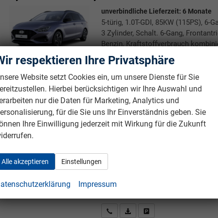
unverbindliche Lieferzeit:
6 Monate
5-türig, 1.0T-GDI, 85KW (115PS), 6-G
3 Zylinder, Schalt. 6-Gang, Frontant
Benzin, Kraftstoffverbrauch kombini
141.00 g/km (WLTP), CO₂-Klasse E, 
Wir respektieren Ihre Privatsphäre
Hersteller, Nichtraucher-Fahrzeug, F
nsere Website setzt Cookies ein, um unsere Dienste für Sie
Rückrufbitte absenden
PDF-Datei, Fahrzeugexposé druc
Drucken, parken oder verg
ereitzustellen. Hierbei berücksichtigen wir Ihre Auswahl und
erarbeiten nur die Daten für Marketing, Analytics und
ersonalisierung, für die Sie uns Ihr Einverständnis geben. Sie
Hyundai i30 Kombi
GO BESTELLFAHRZEUG / FREI KON
önnen Ihre Einwilligung jederzeit mit Wirkung für die Zukunft
iderrufen.
unverbindliche Lieferzeit:
5 Monate
5-türig, 1.0T-GDI, 85KW (115PS), 6-G
3 Zylinder, Schalt. 6-Gang, Frontant
Alle akzeptieren
Einstellungen
Benzin, Kraftstoffverbrauch kombini
141.00 g/km (WLTP), CO₂-Klasse E, 
atenschutzerklärung
Impressum
Hersteller, Nichtraucher-Fahrzeug, F
Rückrufbitte absenden
PDF-Datei, Fahrzeugexposé druc
Drucken, parken oder verg