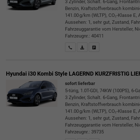
3 Zylinder, Schalt. 6-Gang, Frontant
Benzin, Kraftstoffverbrauch kombini
141.00 g/km (WLTP), CO₂-Klasse E, A
Aussehen: 1, sehr gut, Zustand, Fahrf
Fahrzeuggarantie vom Hersteller, Nic
Fahrzeugnr.: 40411
Rückrufbitte absenden
PDF-Datei, Fahrzeugexposé druc
Drucken, parken oder verg
Hyundai i30 Kombi
Style LAGERND KURZFRISTIG LI
sofort lieferbar
5-türig, 1.0T-GDI, 74KW (100PS), 6-G
3 Zylinder, Schalt. 6-Gang, Frontant
Benzin, Kraftstoffverbrauch kombini
141.00 g/km (WLTP), CO₂-Klasse E, A
Aussehen: 1, sehr gut, Zustand, Fahrf
Fahrzeuggarantie vom Hersteller, Nic
Fahrzeugnr.: 39735