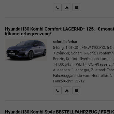
Rückrufbitte absenden
PDF-Datei, Fahrzeugexposé druc
Drucken, parken oder verg
Hyundai i30 Kombi
Comfort LAGERND* 125,- € monat
Kilometerbegrenzung*
sofort lieferbar
5-türig, 1.0T-GDI, 74KW (100PS), 6-G
3 Zylinder, Schalt. 6-Gang, Frontant
Benzin, Kraftstoffverbrauch kombini
141.00 g/km (WLTP), CO₂-Klasse E, 
Aussehen: 1, sehr gut, Zustand, Fahrf
Fahrzeuggarantie vom Hersteller, Nic
Fahrzeugnr.: 39712
Rückrufbitte absenden
PDF-Datei, Fahrzeugexposé druc
Drucken, parken oder verg
Hyundai i30 Kombi
Style BESTELLFAHRZEUG / FREI K