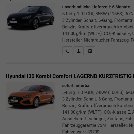
unverbindliche Lieferzeit:
6 Monate
5-türig, 1.0T-GDI, 85KW (115PS), 6-G
3 Zylinder, Schalt. 6-Gang, Frontant
Benzin, Kraftstoffverbrauch kombini
141.00 g/km (WLTP), CO₂-Klasse E, 
Hersteller, Nichtraucher-Fahrzeug, F
Rückrufbitte absenden
PDF-Datei, Fahrzeugexposé druc
Drucken, parken oder verg
Hyundai i30 Kombi
Comfort LAGERND KURZFRISTIG 
sofort lieferbar
5-türig, 1.0T-GDI, 74KW (100PS), 6-G
3 Zylinder, Schalt. 6-Gang, Frontant
Benzin, Kraftstoffverbrauch kombini
141.00 g/km (WLTP), CO₂-Klasse E, A
Aussehen: 1, sehr gut, Zustand, Fahrf
Fahrzeuggarantie vom Hersteller, Nic
Fahrzeugnr.: 39709