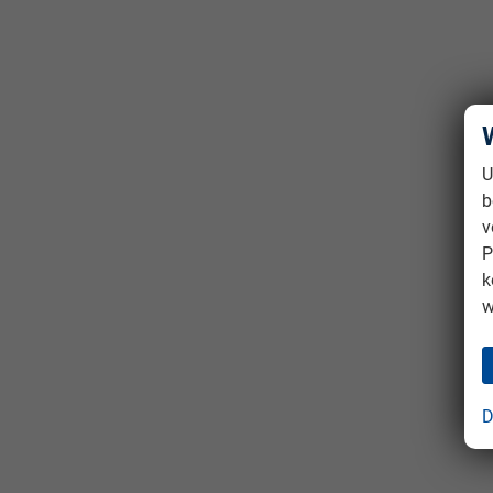
U
b
v
P
k
w
D