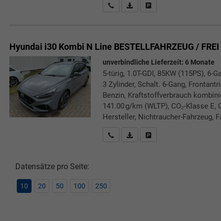
Rückrufbitte absenden
PDF-Datei, Fahrzeugexposé druc
Drucken, parken oder verg
Hyundai i30 Kombi
N Line BESTELLFAHRZEUG / FREI
unverbindliche Lieferzeit:
6 Monate
5-türig, 1.0T-GDI, 85KW (115PS), 6-G
3 Zylinder, Schalt. 6-Gang, Frontant
Benzin, Kraftstoffverbrauch kombini
141.00 g/km (WLTP), CO₂-Klasse E, 
Hersteller, Nichtraucher-Fahrzeug, F
Rückrufbitte absenden
PDF-Datei, Fahrzeugexposé druc
Drucken, parken oder verg
Datensätze pro Seite:
10
20
50
100
250