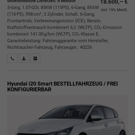
unverbindliche Lieferzeit:
6 Monate
18.600,– €
5-türig, 1.0T-GDI, 85KW (115PS), 6-Gang, 85 kW
incl. 19% MwSt.
(116 PS), 998 cm³, 3 Zylinder, Schalt. 6-Gang,
Frontantrieb, Verbrennungsmotor (ICE), Benzin,
Kraftstoffverbrauch kombiniert 6,2 (WLTP), CO₂-Emission
kombiniert 141.00 g/km (WLTP), CO₂-Klasse E,
Garantieleistung: Fahrzeuggarantie vom Hersteller,
Nichtraucher-Fahrzeug, Fahrzeugnr.: 40226
Rückrufbitte absenden
PDF-Datei, Fahrzeugexposé drucken
Drucken, parken oder vergleichen
Hyundai i20
Smart BESTELLFAHRZEUG / FREI
KONFIGURIERBAR