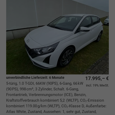
unverbindliche Lieferzeit:
6 Monate
17.995,– €
5-türig, 1.0 T-GDI, 66KW (90PS), 6-Gang, 66 kW
incl. 19% MwSt.
(90 PS), 998 cm³, 3 Zylinder, Schalt. 6-Gang,
Frontantrieb, Verbrennungsmotor (ICE), Benzin,
Kraftstoffverbrauch kombiniert 5,2 (WLTP), CO₂-Emission
kombiniert 119.00 g/km (WLTP), CO₂-Klasse D, Außenfarbe:
Atlas White, Zustand, Aussehen: 1, sehr gut, Zustand,