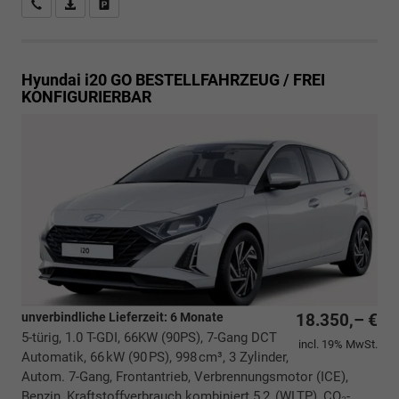
Rückrufbitte absenden
PDF-Datei, Fahrzeugexposé drucken
Drucken, parken oder vergleichen
Hyundai i20
GO BESTELLFAHRZEUG / FREI
KONFIGURIERBAR
unverbindliche Lieferzeit:
6 Monate
18.350,– €
5-türig, 1.0 T-GDI, 66KW (90PS), 7-Gang DCT
incl. 19% MwSt.
Automatik, 66 kW (90 PS), 998 cm³, 3 Zylinder,
Autom. 7-Gang, Frontantrieb, Verbrennungsmotor (ICE),
Benzin, Kraftstoffverbrauch kombiniert 5,2 (WLTP), CO₂-