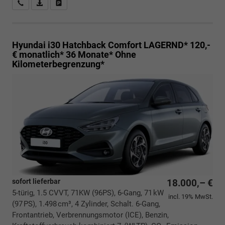
Rückrufbitte absenden
PDF-Datei, Fahrzeugexposé drucken
Drucken, parken oder vergleichen
Hyundai i30 Hatchback
Comfort LAGERND* 120,-
€ monatlich* 36 Monate* Ohne
Kilometerbegrenzung*
sofort lieferbar
18.000,– €
5-türig, 1.5 CVVT, 71KW (96PS), 6-Gang, 71 kW
incl. 19% MwSt.
(97 PS), 1.498 cm³, 4 Zylinder, Schalt. 6-Gang,
Frontantrieb, Verbrennungsmotor (ICE), Benzin,