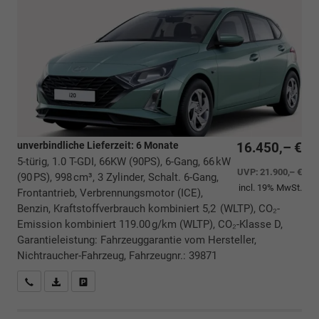
unverbindliche Lieferzeit:
6 Monate
16.450,– €
5-türig, 1.0 T-GDI, 66KW (90PS), 6-Gang, 66 kW
UVP:
21.900,– €
(90 PS), 998 cm³, 3 Zylinder, Schalt. 6-Gang,
incl. 19% MwSt.
Frontantrieb, Verbrennungsmotor (ICE),
Benzin, Kraftstoffverbrauch kombiniert 5,2 (WLTP), CO₂-
Emission kombiniert 119.00 g/km (WLTP), CO₂-Klasse D,
Garantieleistung: Fahrzeuggarantie vom Hersteller,
Nichtraucher-Fahrzeug, Fahrzeugnr.: 39871
Rückrufbitte absenden
PDF-Datei, Fahrzeugexposé drucken
Drucken, parken oder vergleichen