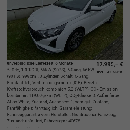
unverbindliche Lieferzeit:
6 Monate
17.995,– €
5-türig, 1.0 T-GDI, 66KW (90PS), 6-Gang, 66 kW
incl. 19% MwSt.
(90 PS), 998 cm³, 3 Zylinder, Schalt. 6-Gang,
Frontantrieb, Verbrennungsmotor (ICE), Benzin,
Kraftstoffverbrauch kombiniert 5,2 (WLTP), CO₂-Emission
kombiniert 119.00 g/km (WLTP), CO₂-Klasse D, Außenfarbe:
Atlas White, Zustand, Aussehen: 1, sehr gut, Zustand,
Fahrfähigkeit: fahrtauglich, Garantieleistung:
Fahrzeuggarantie vom Hersteller, Nichtraucher-Fahrzeug,
Zustand: unfallfrei, Fahrzeugnr.: 40678