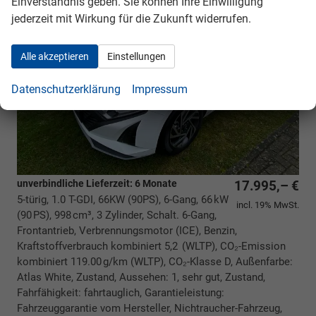
Einverständnis geben. Sie können Ihre Einwilligung
jederzeit mit Wirkung für die Zukunft widerrufen.
Alle akzeptieren
Einstellungen
Datenschutzerklärung
Impressum
unverbindliche Lieferzeit:
6 Monate
17.995,– €
5-türig, 1.0 T-GDI, 66KW (90PS), 6-Gang, 66 kW
incl. 19% MwSt.
(90 PS), 998 cm³, 3 Zylinder, Schalt. 6-Gang,
Frontantrieb, Verbrennungsmotor (ICE), Benzin,
Kraftstoffverbrauch kombiniert 5,2 (WLTP), CO₂-Emission
kombiniert 119.00 g/km (WLTP), CO₂-Klasse D, Außenfarbe:
Atlas White, Zustand, Aussehen: 1, sehr gut, Zustand,
Fahrfähigkeit: fahrtauglich, Garantieleistung:
Fahrzeuggarantie vom Hersteller, Nichtraucher-Fahrzeug,