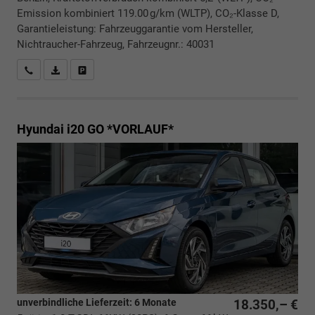
Emission kombiniert 119.00 g/km (WLTP), CO₂-Klasse D,
Garantieleistung: Fahrzeuggarantie vom Hersteller,
Nichtraucher-Fahrzeug, Fahrzeugnr.: 40031
Rückrufbitte absenden
PDF-Datei, Fahrzeugexposé drucken
Drucken, parken oder vergleichen
Hyundai i20
GO *VORLAUF*
unverbindliche Lieferzeit:
6 Monate
18.350,– €