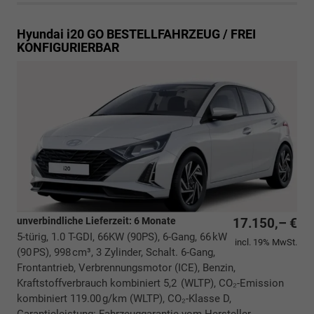
Hyundai i20
GO BESTELLFAHRZEUG / FREI
KONFIGURIERBAR
unverbindliche Lieferzeit:
6 Monate
17.150,– €
5-türig, 1.0 T-GDI, 66KW (90PS), 6-Gang, 66 kW
incl. 19% MwSt.
(90 PS), 998 cm³, 3 Zylinder, Schalt. 6-Gang,
Frontantrieb, Verbrennungsmotor (ICE), Benzin,
Kraftstoffverbrauch kombiniert 5,2 (WLTP), CO₂-Emission
kombiniert 119.00 g/km (WLTP), CO₂-Klasse D,
Garantieleistung: Fahrzeuggarantie vom Hersteller,