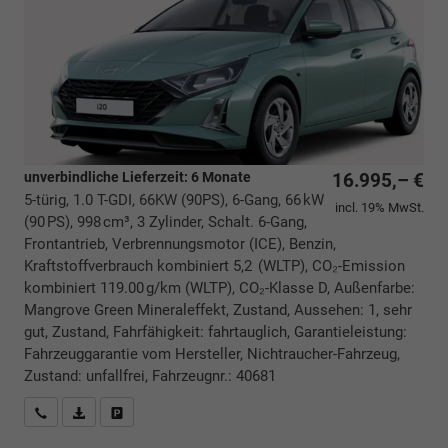
unverbindliche Lieferzeit:
6 Monate
16.995,– €
5-türig, 1.0 T-GDI, 66KW (90PS), 6-Gang, 66 kW
incl. 19% MwSt.
(90 PS), 998 cm³, 3 Zylinder, Schalt. 6-Gang,
Frontantrieb, Verbrennungsmotor (ICE), Benzin,
Kraftstoffverbrauch kombiniert 5,2 (WLTP), CO₂-Emission
kombiniert 119.00 g/km (WLTP), CO₂-Klasse D, Außenfarbe:
Mangrove Green Mineraleffekt, Zustand, Aussehen: 1, sehr
gut, Zustand, Fahrfähigkeit: fahrtauglich, Garantieleistung:
Fahrzeuggarantie vom Hersteller, Nichtraucher-Fahrzeug,
Zustand: unfallfrei, Fahrzeugnr.: 40681
Rückrufbitte absenden
PDF-Datei, Fahrzeugexposé drucken
Drucken, parken oder vergleichen