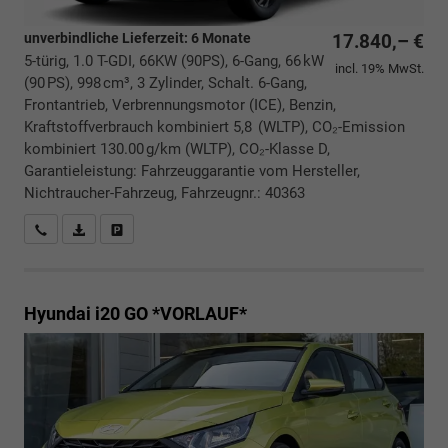
unverbindliche Lieferzeit:
6 Monate
17.840,– €
5-türig, 1.0 T-GDI, 66KW (90PS), 6-Gang, 66 kW
incl. 19% MwSt.
(90 PS), 998 cm³, 3 Zylinder, Schalt. 6-Gang,
Frontantrieb, Verbrennungsmotor (ICE), Benzin,
Kraftstoffverbrauch kombiniert 5,8 (WLTP), CO₂-Emission
kombiniert 130.00 g/km (WLTP), CO₂-Klasse D,
Garantieleistung: Fahrzeuggarantie vom Hersteller,
Nichtraucher-Fahrzeug, Fahrzeugnr.: 40363
Rückrufbitte absenden
PDF-Datei, Fahrzeugexposé drucken
Drucken, parken oder vergleichen
Hyundai i20
GO *VORLAUF*