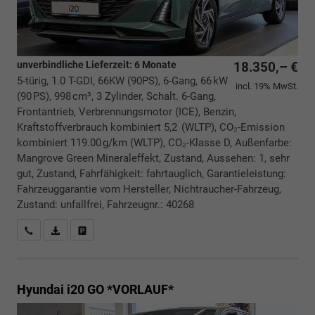
unverbindliche Lieferzeit:
6 Monate
18.350,– €
5-türig, 1.0 T-GDI, 66KW (90PS), 6-Gang, 66 kW
incl. 19% MwSt.
(90 PS), 998 cm³, 3 Zylinder, Schalt. 6-Gang,
Frontantrieb, Verbrennungsmotor (ICE), Benzin,
Kraftstoffverbrauch kombiniert 5,2 (WLTP), CO₂-Emission
kombiniert 119.00 g/km (WLTP), CO₂-Klasse D, Außenfarbe:
Mangrove Green Mineraleffekt, Zustand, Aussehen: 1, sehr
gut, Zustand, Fahrfähigkeit: fahrtauglich, Garantieleistung:
Fahrzeuggarantie vom Hersteller, Nichtraucher-Fahrzeug,
Zustand: unfallfrei, Fahrzeugnr.: 40268
Rückrufbitte absenden
PDF-Datei, Fahrzeugexposé drucken
Drucken, parken oder vergleichen
Hyundai i20
GO *VORLAUF*