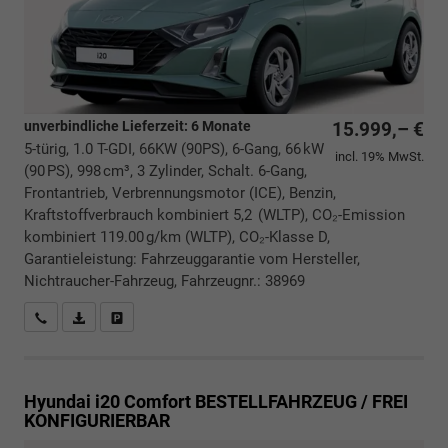
unverbindliche Lieferzeit:
6 Monate
15.999,– €
5-türig, 1.0 T-GDI, 66KW (90PS), 6-Gang, 66 kW
incl. 19% MwSt.
(90 PS), 998 cm³, 3 Zylinder, Schalt. 6-Gang,
Frontantrieb, Verbrennungsmotor (ICE), Benzin,
Kraftstoffverbrauch kombiniert 5,2 (WLTP), CO₂-Emission
kombiniert 119.00 g/km (WLTP), CO₂-Klasse D,
Garantieleistung: Fahrzeuggarantie vom Hersteller,
Nichtraucher-Fahrzeug, Fahrzeugnr.: 38969
Rückrufbitte absenden
PDF-Datei, Fahrzeugexposé drucken
Drucken, parken oder vergleichen
Hyundai i20
Comfort BESTELLFAHRZEUG / FREI
KONFIGURIERBAR