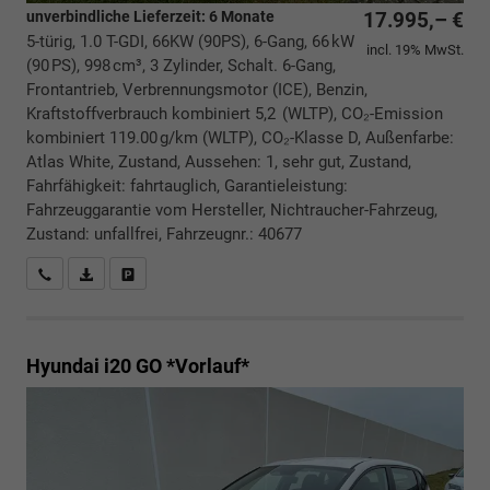
unverbindliche Lieferzeit:
6 Monate
17.995,– €
5-türig, 1.0 T-GDI, 66KW (90PS), 6-Gang, 66 kW
incl. 19% MwSt.
(90 PS), 998 cm³, 3 Zylinder, Schalt. 6-Gang,
Frontantrieb, Verbrennungsmotor (ICE), Benzin,
Kraftstoffverbrauch kombiniert 5,2 (WLTP), CO₂-Emission
kombiniert 119.00 g/km (WLTP), CO₂-Klasse D, Außenfarbe:
Atlas White, Zustand, Aussehen: 1, sehr gut, Zustand,
Fahrfähigkeit: fahrtauglich, Garantieleistung:
Fahrzeuggarantie vom Hersteller, Nichtraucher-Fahrzeug,
Zustand: unfallfrei, Fahrzeugnr.: 40677
Rückrufbitte absenden
PDF-Datei, Fahrzeugexposé drucken
Drucken, parken oder vergleichen
Hyundai i20
GO *Vorlauf*