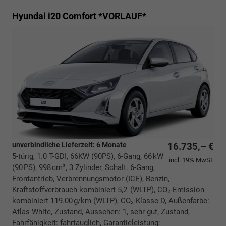
Hyundai i20
Comfort *VORLAUF*
unverbindliche Lieferzeit:
6 Monate
16.735,– €
5-türig, 1.0 T-GDI, 66KW (90PS), 6-Gang, 66 kW
incl. 19% MwSt.
(90 PS), 998 cm³, 3 Zylinder, Schalt. 6-Gang,
Frontantrieb, Verbrennungsmotor (ICE), Benzin,
Kraftstoffverbrauch kombiniert 5,2 (WLTP), CO₂-Emission
kombiniert 119.00 g/km (WLTP), CO₂-Klasse D, Außenfarbe:
Atlas White, Zustand, Aussehen: 1, sehr gut, Zustand,
Fahrfähigkeit: fahrtauglich, Garantieleistung: