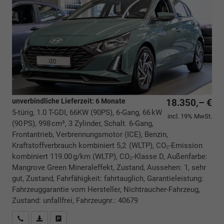
unverbindliche Lieferzeit:
6 Monate
18.350,– €
5-türig, 1.0 T-GDI, 66KW (90PS), 6-Gang, 66 kW
incl. 19% MwSt.
(90 PS), 998 cm³, 3 Zylinder, Schalt. 6-Gang,
Frontantrieb, Verbrennungsmotor (ICE), Benzin,
Kraftstoffverbrauch kombiniert 5,2 (WLTP), CO₂-Emission
kombiniert 119.00 g/km (WLTP), CO₂-Klasse D, Außenfarbe:
Mangrove Green Mineraleffekt, Zustand, Aussehen: 1, sehr
gut, Zustand, Fahrfähigkeit: fahrtauglich, Garantieleistung:
Fahrzeuggarantie vom Hersteller, Nichtraucher-Fahrzeug,
Zustand: unfallfrei, Fahrzeugnr.: 40679
Rückrufbitte absenden
PDF-Datei, Fahrzeugexposé drucken
Drucken, parken oder vergleichen