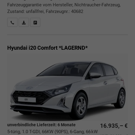
Fahrzeuggarantie vom Hersteller, Nichtraucher-Fahrzeug,
Zustand: unfallfrei, Fahrzeugnr.: 40682
Rückrufbitte absenden
PDF-Datei, Fahrzeugexposé drucken
Drucken, parken oder vergleichen
Hyundai i20
Comfort *LAGERND*
unverbindliche Lieferzeit:
6 Monate
16.935,– €
5-türig, 1.0 T-GDI, 66KW (90PS), 6-Gang, 66 kW