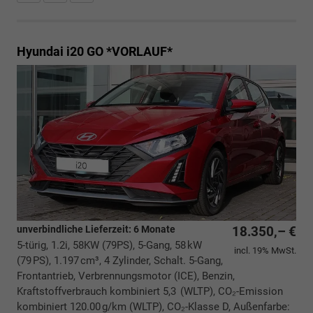
Hyundai i20
GO *VORLAUF*
unverbindliche Lieferzeit:
6 Monate
18.350,– €
5-türig, 1.2i, 58KW (79PS), 5-Gang, 58 kW
incl. 19% MwSt.
(79 PS), 1.197 cm³, 4 Zylinder, Schalt. 5-Gang,
Frontantrieb, Verbrennungsmotor (ICE), Benzin,
Kraftstoffverbrauch kombiniert 5,3 (WLTP), CO₂-Emission
kombiniert 120.00 g/km (WLTP), CO₂-Klasse D, Außenfarbe: