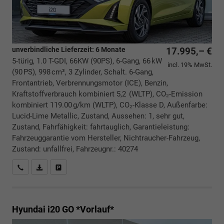
unverbindliche Lieferzeit:
6 Monate
17.995,– €
5-türig, 1.0 T-GDI, 66KW (90PS), 6-Gang, 66 kW
incl. 19% MwSt.
(90 PS), 998 cm³, 3 Zylinder, Schalt. 6-Gang,
Frontantrieb, Verbrennungsmotor (ICE), Benzin,
Kraftstoffverbrauch kombiniert 5,2 (WLTP), CO₂-Emission
kombiniert 119.00 g/km (WLTP), CO₂-Klasse D, Außenfarbe:
Lucid-Lime Metallic, Zustand, Aussehen: 1, sehr gut,
Zustand, Fahrfähigkeit: fahrtauglich, Garantieleistung:
Fahrzeuggarantie vom Hersteller, Nichtraucher-Fahrzeug,
Zustand: unfallfrei, Fahrzeugnr.: 40274
Rückrufbitte absenden
PDF-Datei, Fahrzeugexposé drucken
Drucken, parken oder vergleichen
Hyundai i20
GO *Vorlauf*