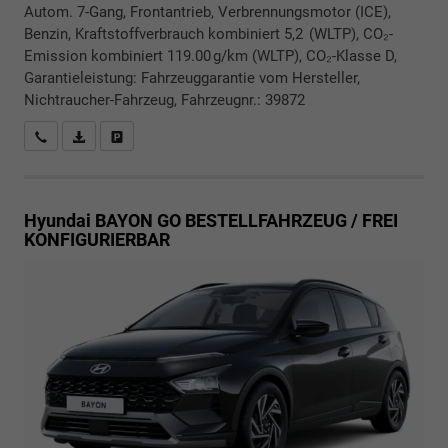
Autom. 7-Gang, Frontantrieb, Verbrennungsmotor (ICE),
Benzin, Kraftstoffverbrauch kombiniert 5,2 (WLTP), CO₂-
Emission kombiniert 119.00 g/km (WLTP), CO₂-Klasse D,
Garantieleistung: Fahrzeuggarantie vom Hersteller,
Nichtraucher-Fahrzeug, Fahrzeugnr.: 39872
Rückrufbitte absenden
PDF-Datei, Fahrzeugexposé drucken
Drucken, parken oder vergleichen
Hyundai BAYON
GO BESTELLFAHRZEUG / FREI
KONFIGURIERBAR