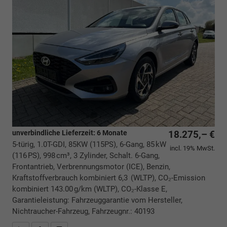
unverbindliche Lieferzeit:
6 Monate
18.275,– €
5-türig, 1.0T-GDI, 85KW (115PS), 6-Gang, 85 kW
incl. 19% MwSt.
(116 PS), 998 cm³, 3 Zylinder, Schalt. 6-Gang,
Frontantrieb, Verbrennungsmotor (ICE), Benzin,
Kraftstoffverbrauch kombiniert 6,3 (WLTP), CO₂-Emission
kombiniert 143.00 g/km (WLTP), CO₂-Klasse E,
Garantieleistung: Fahrzeuggarantie vom Hersteller,
Nichtraucher-Fahrzeug, Fahrzeugnr.: 40193