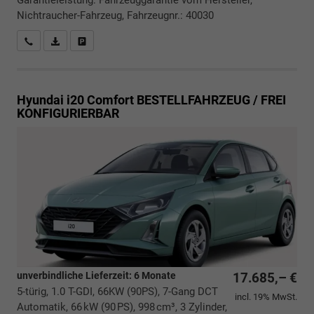
Nichtraucher-Fahrzeug, Fahrzeugnr.: 40030
Rückrufbitte absenden
PDF-Datei, Fahrzeugexposé drucken
Drucken, parken oder vergleichen
Hyundai i20
Comfort BESTELLFAHRZEUG / FREI
KONFIGURIERBAR
unverbindliche Lieferzeit:
6 Monate
17.685,– €
5-türig, 1.0 T-GDI, 66KW (90PS), 7-Gang DCT
incl. 19% MwSt.
Automatik, 66 kW (90 PS), 998 cm³, 3 Zylinder,