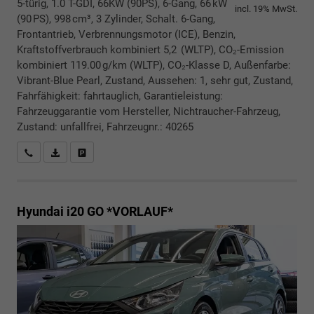
5-türig, 1.0 T-GDI, 66KW (90PS), 6-Gang, 66 kW
incl. 19% MwSt.
(90 PS), 998 cm³, 3 Zylinder, Schalt. 6-Gang,
Frontantrieb, Verbrennungsmotor (ICE), Benzin,
Kraftstoffverbrauch kombiniert 5,2 (WLTP), CO₂-Emission
kombiniert 119.00 g/km (WLTP), CO₂-Klasse D, Außenfarbe:
Vibrant-Blue Pearl, Zustand, Aussehen: 1, sehr gut, Zustand,
Fahrfähigkeit: fahrtauglich, Garantieleistung:
Fahrzeuggarantie vom Hersteller, Nichtraucher-Fahrzeug,
Zustand: unfallfrei, Fahrzeugnr.: 40265
Rückrufbitte absenden
PDF-Datei, Fahrzeugexposé drucken
Drucken, parken oder vergleichen
Hyundai i20
GO *VORLAUF*