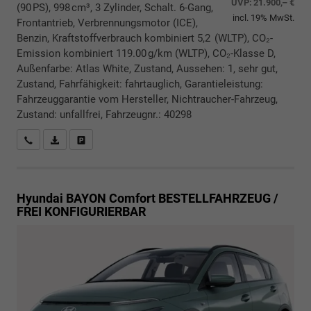
UVP:
21.900,– €
(90 PS), 998 cm³, 3 Zylinder, Schalt. 6-Gang,
incl. 19% MwSt.
Frontantrieb, Verbrennungsmotor (ICE),
Benzin, Kraftstoffverbrauch kombiniert 5,2 (WLTP), CO₂-
Emission kombiniert 119.00 g/km (WLTP), CO₂-Klasse D,
Außenfarbe: Atlas White, Zustand, Aussehen: 1, sehr gut,
Zustand, Fahrfähigkeit: fahrtauglich, Garantieleistung:
Fahrzeuggarantie vom Hersteller, Nichtraucher-Fahrzeug,
Zustand: unfallfrei, Fahrzeugnr.: 40298
Rückrufbitte absenden
PDF-Datei, Fahrzeugexposé drucken
Drucken, parken oder vergleichen
Hyundai BAYON
Comfort BESTELLFAHRZEUG /
FREI KONFIGURIERBAR