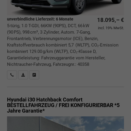
unverbindliche Lieferzeit:
6 Monate
18.095,– €
5-türig, 1.0 T-GDI, 66KW (90PS), DCT, 66 kW
incl. 19% MwSt.
(90 PS), 998 cm³, 3 Zylinder, Autom. 7-Gang,
Frontantrieb, Verbrennungsmotor (ICE), Benzin,
Kraftstoffverbrauch kombiniert 5,7 (WLTP), CO₂-Emission
kombiniert 129.00 g/km (WLTP), CO₂-Klasse D,
Garantieleistung: Fahrzeuggarantie vom Hersteller,
Nichtraucher-Fahrzeug, Fahrzeugnr.: 40358
Rückrufbitte absenden
PDF-Datei, Fahrzeugexposé drucken
Drucken, parken oder vergleichen
Hyundai i30 Hatchback
Comfort
BESTELLFAHRZEUG / FREI KONFIGURIERBAR *5
Jahre Garantie*