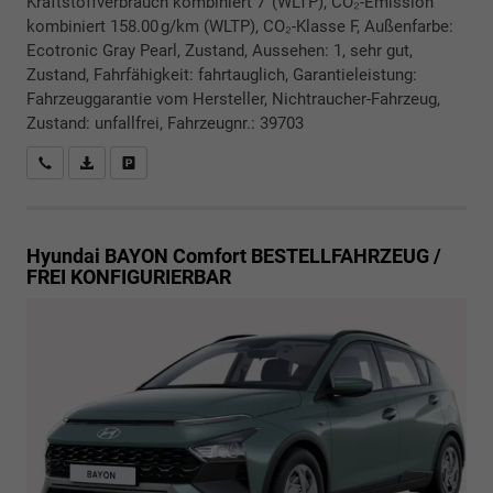
Kraftstoffverbrauch kombiniert 7 (WLTP), CO₂-Emission
kombiniert 158.00 g/km (WLTP), CO₂-Klasse F, Außenfarbe:
Ecotronic Gray Pearl, Zustand, Aussehen: 1, sehr gut,
Zustand, Fahrfähigkeit: fahrtauglich, Garantieleistung:
Fahrzeuggarantie vom Hersteller, Nichtraucher-Fahrzeug,
Zustand: unfallfrei, Fahrzeugnr.: 39703
Rückrufbitte absenden
PDF-Datei, Fahrzeugexposé drucken
Drucken, parken oder vergleichen
Hyundai BAYON
Comfort BESTELLFAHRZEUG /
FREI KONFIGURIERBAR