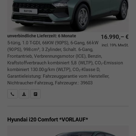
unverbindliche Lieferzeit:
6 Monate
16.990,– €
5-türig, 1.0 T-GDI, 66KW (90PS), 6-Gang, 66 kW
incl. 19% MwSt.
(90 PS), 998 cm³, 3 Zylinder, Schalt. 6-Gang,
Frontantrieb, Verbrennungsmotor (ICE), Benzin,
Kraftstoffverbrauch kombiniert 5,8 (WLTP), CO₂-Emission
kombiniert 130.00 g/km (WLTP), CO₂-Klasse D,
Garantieleistung: Fahrzeuggarantie vom Hersteller,
Nichtraucher-Fahrzeug, Fahrzeugnr.: 39603
Rückrufbitte absenden
PDF-Datei, Fahrzeugexposé drucken
Drucken, parken oder vergleichen
Hyundai i20
Comfort *VORLAUF*