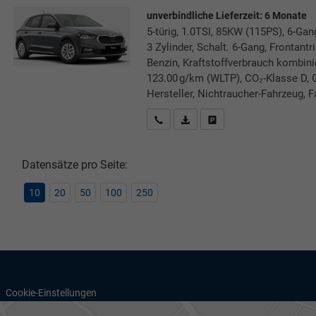
unverbindliche Lieferzeit:
6 Monate
5-türig, 1.0TSI, 85KW (115PS), 6-Gan
3 Zylinder, Schalt. 6-Gang, Frontant
Benzin, Kraftstoffverbrauch kombini
123.00 g/km (WLTP), CO₂-Klasse D, 
Hersteller, Nichtraucher-Fahrzeug, F
Rückrufbitte absenden
PDF-Datei, Fahrzeugexposé druc
Drucken, parken oder verg
Datensätze pro Seite:
10
20
50
100
250
Cookie-Einstellungen