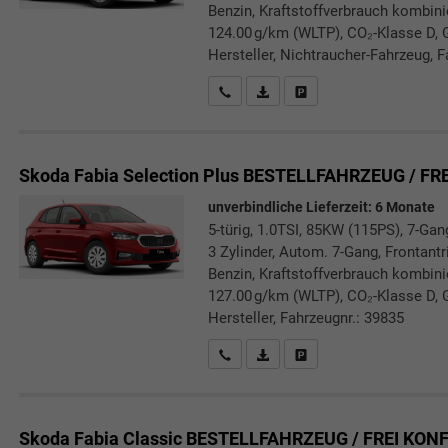
Benzin, Kraftstoffverbrauch kombini
124.00 g/km (WLTP), CO₂-Klasse D, 
Hersteller, Nichtraucher-Fahrzeug, F
Rückrufbitte absenden
PDF-Datei, Fahrzeugexposé druc
Drucken, parken oder verg
Skoda Fabia
Selection Plus BESTELLFAHRZEUG / FR
unverbindliche Lieferzeit:
6 Monate
5-türig, 1.0TSI, 85KW (115PS), 7-Gan
3 Zylinder, Autom. 7-Gang, Frontant
Benzin, Kraftstoffverbrauch kombini
127.00 g/km (WLTP), CO₂-Klasse D, 
Hersteller, Fahrzeugnr.: 39835
Rückrufbitte absenden
PDF-Datei, Fahrzeugexposé druc
Drucken, parken oder verg
Skoda Fabia
Classic BESTELLFAHRZEUG / FREI KON