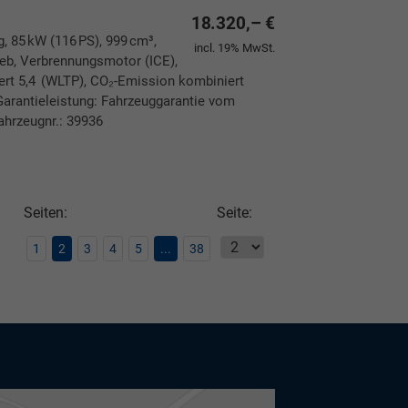
18.320,– €
g, 85 kW (116 PS), 999 cm³,
incl. 19% MwSt.
rieb, Verbrennungsmotor (ICE),
ert 5,4 (WLTP), CO₂-Emission kombiniert
Garantieleistung: Fahrzeuggarantie vom
ahrzeugnr.: 39936
ken
leichen
Seiten:
Seite:
1
2
3
4
5
...
38