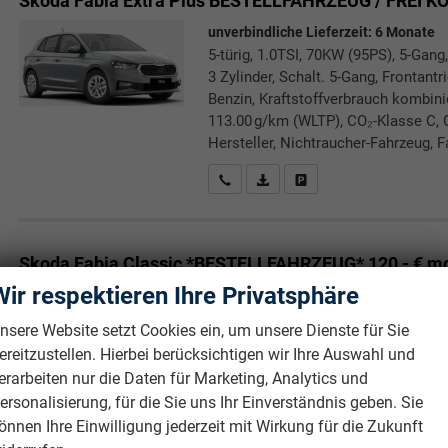
Skoda Fabia
Extra Plus BESTELLFAHRZEUG / FREI 
unverbindliche Lieferzeit:
6 Monate
5-türig, 1.0TSI, 70KW (95PS), 5-Gang,
3 Zylinder, Schalt. 5-Gang, Frontant
Benzin, Kraftstoffverbrauch kombin
113.00 g/km (WLTP), CO₂-Klasse C, 
Hersteller, Nichtraucher-Fahrzeug, F
Rückrufbitte absenden
PDF-Datei, Fahrzeugexposé druc
Drucken, parken oder verg
Skoda Fabia
Classic *BESTELLFAHRZEUG* 120,- € m
KILOMETERBEGRENZUNG*
Wir respektieren Ihre Privatsphäre
unverbindliche Lieferzeit:
6 Monate
nsere Website setzt Cookies ein, um unsere Dienste für Sie
5-türig, 1.0TSI, 70KW (95PS), 5-Gang,
ereitzustellen. Hierbei berücksichtigen wir Ihre Auswahl und
3 Zylinder, Schalt. 5-Gang, Frontant
erarbeiten nur die Daten für Marketing, Analytics und
Benzin, Kraftstoffverbrauch kombin
ersonalisierung, für die Sie uns Ihr Einverständnis geben. Sie
113.00 g/km (WLTP), CO₂-Klasse C, 
Hersteller, Nichtraucher-Fahrzeug, F
önnen Ihre Einwilligung jederzeit mit Wirkung für die Zukunft