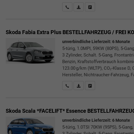
Rückrufbitte absenden
PDF-Datei, Fahrzeugexposé druc
Drucken, parken oder verg
Skoda Fabia
Extra Plus BESTELLFAHRZEUG / FREI 
unverbindliche Lieferzeit:
6 Monate
5-türig, 1.0MPI, 59KW (80PS), 5-Gang
3 Zylinder, Schalt. 5-Gang, Frontant
Benzin, Kraftstoffverbrauch kombini
123.00 g/km (WLTP), CO₂-Klasse D, 
Hersteller, Nichtraucher-Fahrzeug, F
Rückrufbitte absenden
PDF-Datei, Fahrzeugexposé druc
Drucken, parken oder verg
Skoda Scala *FACELIFT*
Essence BESTELLFAHRZEUG
unverbindliche Lieferzeit:
6 Monate
5-türig, 1.0TSI 70KW (95PS), 5-Gang,
3 Zylinder, Schalt. 5-Gang, Frontant