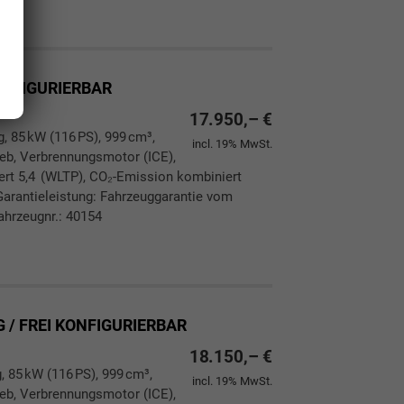
ken
leichen
KONFIGURIERBAR
17.950,– €
g, 85 kW (116 PS), 999 cm³,
incl. 19% MwSt.
rieb, Verbrennungsmotor (ICE),
ert 5,4 (WLTP), CO₂-Emission kombiniert
Garantieleistung: Fahrzeuggarantie vom
ahrzeugnr.: 40154
ken
leichen
 / FREI KONFIGURIERBAR
18.150,– €
, 85 kW (116 PS), 999 cm³,
incl. 19% MwSt.
rieb, Verbrennungsmotor (ICE),