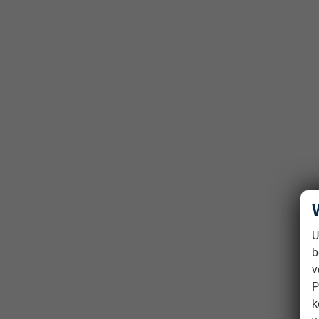
U
b
v
P
k