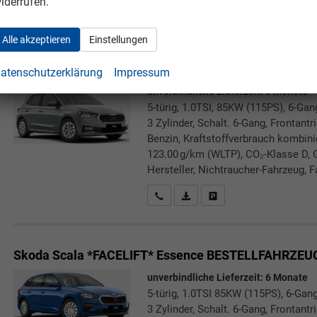
iderrufen.
Rückrufbitte absenden
PDF-Datei, Fahrzeugexposé druc
Drucken, parken oder verg
Alle akzeptieren
Einstellungen
Skoda Fabia
Extra Plus BESTELLFAHRZEUG / FREI 
atenschutzerklärung
Impressum
unverbindliche Lieferzeit:
6 Monate
5-türig, 1.0TSI, 85KW (115PS), 6-Gan
3 Zylinder, Schalt. 6-Gang, Frontant
Benzin, Kraftstoffverbrauch kombini
123.00 g/km (WLTP), CO₂-Klasse D, 
Hersteller, Nichtraucher-Fahrzeug, F
Rückrufbitte absenden
PDF-Datei, Fahrzeugexposé druc
Drucken, parken oder verg
Skoda Scala *FACELIFT*
Essence BESTELLFAHRZEUG
unverbindliche Lieferzeit:
6 Monate
5-türig, 1.0TSI 85KW (115PS), 6-Gang
3 Zylinder, Schalt. 6-Gang, Frontant