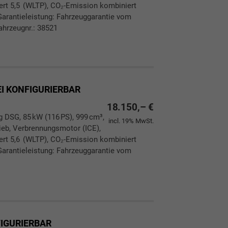
ert 5,5 (WLTP), CO₂-Emission kombiniert
Garantieleistung: Fahrzeuggarantie vom
ahrzeugnr.: 38521
ken
leichen
EI KONFIGURIERBAR
18.150,– €
g DSG, 85 kW (116 PS), 999 cm³,
incl. 19% MwSt.
rieb, Verbrennungsmotor (ICE),
ert 5,6 (WLTP), CO₂-Emission kombiniert
Garantieleistung: Fahrzeuggarantie vom
ken
leichen
FIGURIERBAR