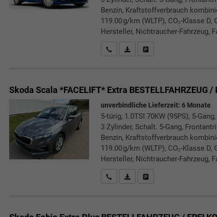
Benzin, Kraftstoffverbrauch kombini
119.00 g/km (WLTP), CO₂-Klasse D, 
Hersteller, Nichtraucher-Fahrzeug, F
Rückrufbitte absenden
PDF-Datei, Fahrzeugexposé druc
Drucken, parken oder verg
Skoda Scala *FACELIFT*
Extra BESTELLFAHRZEUG /
unverbindliche Lieferzeit:
6 Monate
5-türig, 1.0TSI 70KW (95PS), 5-Gang,
3 Zylinder, Schalt. 5-Gang, Frontant
Benzin, Kraftstoffverbrauch kombini
119.00 g/km (WLTP), CO₂-Klasse D, 
Hersteller, Nichtraucher-Fahrzeug, F
Rückrufbitte absenden
PDF-Datei, Fahrzeugexposé druc
Drucken, parken oder verg