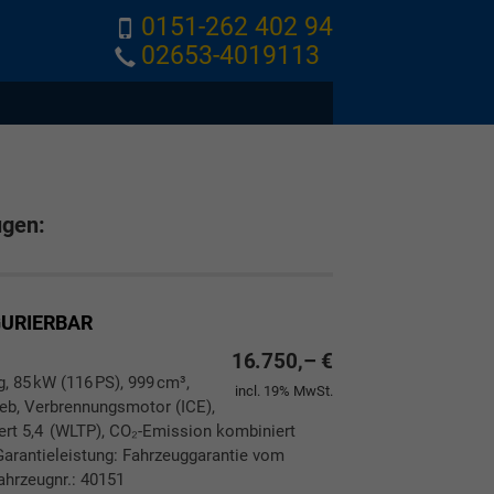
0151-262 402 94
02653-4019113
ugen:
GURIERBAR
16.750,– €
g, 85 kW (116 PS), 999 cm³,
incl. 19% MwSt.
rieb, Verbrennungsmotor (ICE),
ert 5,4 (WLTP), CO₂-Emission kombiniert
Garantieleistung: Fahrzeuggarantie vom
ahrzeugnr.: 40151