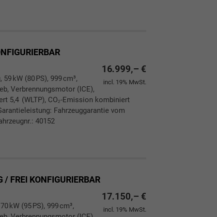
ken
leichen
KONFIGURIERBAR
16.999,– €
, 59 kW (80 PS), 999 cm³,
incl. 19% MwSt.
rieb, Verbrennungsmotor (ICE),
ert 5,4 (WLTP), CO₂-Emission kombiniert
Garantieleistung: Fahrzeuggarantie vom
ahrzeugnr.: 40152
ken
leichen
 / FREI KONFIGURIERBAR
17.150,– €
 70 kW (95 PS), 999 cm³,
incl. 19% MwSt.
rieb, Verbrennungsmotor (ICE),