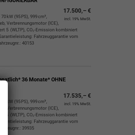
KONFIGURIERBAR
17.500,– €
 70 kW (95 PS), 999 cm³,
incl. 19% MwSt.
rieb, Verbrennungsmotor (ICE),
iert 5 (WLTP), CO₂-Emission kombiniert
Garantieleistung: Fahrzeuggarantie vom
ahrzeugnr.: 40153
ken
leichen
onatlich* 36 Monate* OHNE
17.535,– €
 70 kW (95 PS), 999 cm³,
incl. 19% MwSt.
rieb, Verbrennungsmotor (ICE),
iert 5 (WLTP), CO₂-Emission kombiniert
Garantieleistung: Fahrzeuggarantie vom
ahrzeugnr.: 39935