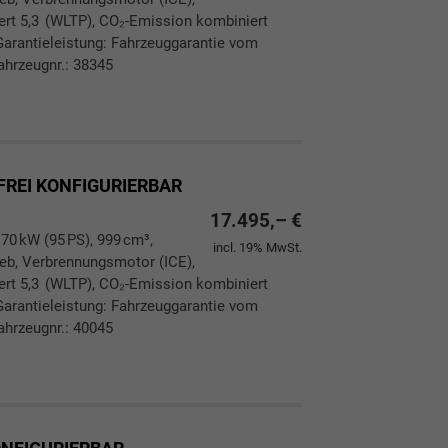
ert 5,3 (WLTP), CO₂-Emission kombiniert
Garantieleistung: Fahrzeuggarantie vom
ahrzeugnr.: 38345
ken
leichen
 FREI KONFIGURIERBAR
17.495,– €
 70 kW (95 PS), 999 cm³,
incl. 19% MwSt.
rieb, Verbrennungsmotor (ICE),
ert 5,3 (WLTP), CO₂-Emission kombiniert
Garantieleistung: Fahrzeuggarantie vom
ahrzeugnr.: 40045
ken
leichen