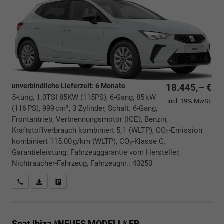
unverbindliche Lieferzeit:
6 Monate
18.445,– €
5-türig, 1.0TSI 85KW (115PS), 6-Gang, 85 kW
incl. 19% MwSt.
(116 PS), 999 cm³, 3 Zylinder, Schalt. 6-Gang,
Frontantrieb, Verbrennungsmotor (ICE), Benzin,
Kraftstoffverbrauch kombiniert 5,1 (WLTP), CO₂-Emission
kombiniert 115.00 g/km (WLTP), CO₂-Klasse C,
Garantieleistung: Fahrzeuggarantie vom Hersteller,
Nichtraucher-Fahrzeug, Fahrzeugnr.: 40250
Rückrufbitte absenden
PDF-Datei, Fahrzeugexposé drucken
Drucken, parken oder vergleichen
Seat Ibiza *NEUES MODELL*
FR