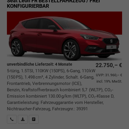
Seat Leon
FR BESTELLFAHRZEUG / FREI
KONFIGURIERBAR
unverbindliche Lieferzeit:
4 Monate
22.750,– €
5-türig, 1.5TSI, 110KW (150PS), 6-Gang, 110 kW
UVP:
31.960,– €
(150 PS), 1.498 cm³, 4 Zylinder, Schalt. 6-Gang,
incl. 19% MwSt.
Frontantrieb, Verbrennungsmotor (ICE),
Benzin, Kraftstoffverbrauch kombiniert 5,7 (WLTP), CO₂-
Emission kombiniert 130.00 g/km (WLTP), CO₂-Klasse D,
Garantieleistung: Fahrzeuggarantie vom Hersteller,
Nichtraucher-Fahrzeug, Fahrzeugnr.: 39391
Rückrufbitte absenden
PDF-Datei, Fahrzeugexposé drucken
Drucken, parken oder vergleichen