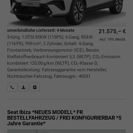
unverbindliche Lieferzeit:
4 Monate
21.575,– €
5-türig, 1.0TSI 85KW (115PS), 6-Gang, 85 kW
incl. 19% MwSt.
(116 PS), 999 cm³, 3 Zylinder, Schalt. 6-Gang,
Frontantrieb, Verbrennungsmotor (ICE), Benzin,
Kraftstoffverbrauch kombiniert 5,3 (WLTP), CO₂-Emission
kombiniert 120.00 g/km (WLTP), CO₂-Klasse D,
Garantieleistung: Fahrzeuggarantie vom Hersteller,
Nichtraucher-Fahrzeug, Fahrzeugnr.: 40331
Rückrufbitte absenden
PDF-Datei, Fahrzeugexposé drucken
Drucken, parken oder vergleichen
Seat Ibiza *NEUES MODELL*
FR
BESTELLFAHRZEUG / FREI KONFIGURIERBAR *5
Jahre Garantie*