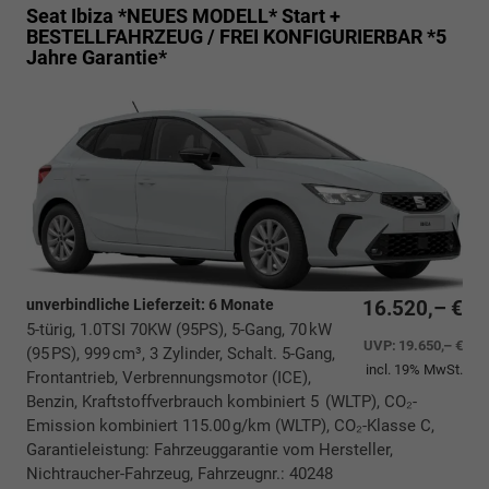
Seat Ibiza *NEUES MODELL*
Start +
BESTELLFAHRZEUG / FREI KONFIGURIERBAR *5
Jahre Garantie*
unverbindliche Lieferzeit:
6 Monate
16.520,– €
5-türig, 1.0TSI 70KW (95PS), 5-Gang, 70 kW
UVP:
19.650,– €
(95 PS), 999 cm³, 3 Zylinder, Schalt. 5-Gang,
incl. 19% MwSt.
Frontantrieb, Verbrennungsmotor (ICE),
Benzin, Kraftstoffverbrauch kombiniert 5 (WLTP), CO₂-
Emission kombiniert 115.00 g/km (WLTP), CO₂-Klasse C,
Garantieleistung: Fahrzeuggarantie vom Hersteller,
Nichtraucher-Fahrzeug, Fahrzeugnr.: 40248