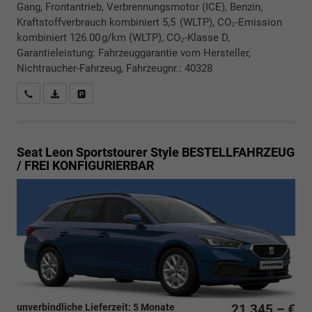
Gang, Frontantrieb, Verbrennungsmotor (ICE), Benzin,
Kraftstoffverbrauch kombiniert 5,5 (WLTP), CO₂-Emission
kombiniert 126.00 g/km (WLTP), CO₂-Klasse D,
Garantieleistung: Fahrzeuggarantie vom Hersteller,
Nichtraucher-Fahrzeug, Fahrzeugnr.: 40328
Rückrufbitte absenden
PDF-Datei, Fahrzeugexposé drucken
Drucken, parken oder vergleichen
Seat Leon Sportstourer
Style BESTELLFAHRZEUG
/ FREI KONFIGURIERBAR
unverbindliche Lieferzeit:
5 Monate
21.345,– €