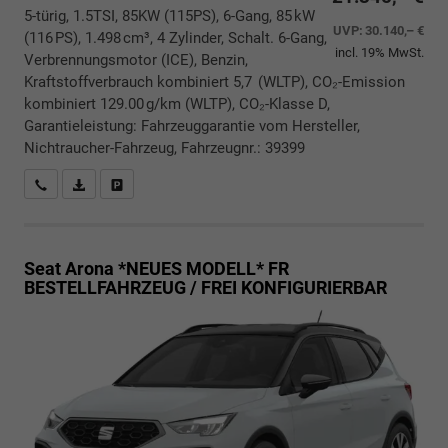
5-türig, 1.5TSI, 85KW (115PS), 6-Gang, 85 kW
UVP:
30.140,– €
(116 PS), 1.498 cm³, 4 Zylinder, Schalt. 6-Gang,
incl. 19% MwSt.
Verbrennungsmotor (ICE), Benzin,
Kraftstoffverbrauch kombiniert 5,7 (WLTP), CO₂-Emission
kombiniert 129.00 g/km (WLTP), CO₂-Klasse D,
Garantieleistung: Fahrzeuggarantie vom Hersteller,
Nichtraucher-Fahrzeug, Fahrzeugnr.: 39399
Rückrufbitte absenden
PDF-Datei, Fahrzeugexposé drucken
Drucken, parken oder vergleichen
Seat Arona *NEUES MODELL*
FR
BESTELLFAHRZEUG / FREI KONFIGURIERBAR