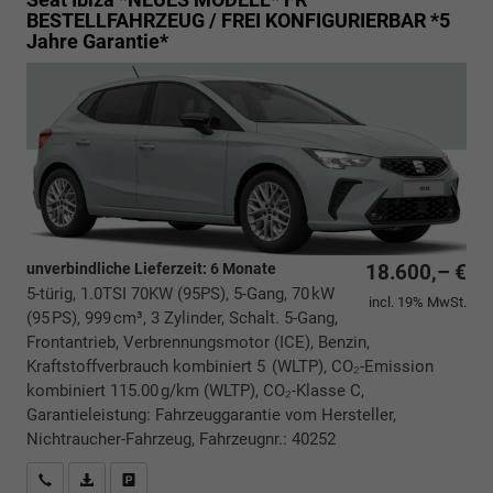
BESTELLFAHRZEUG / FREI KONFIGURIERBAR *5
Jahre Garantie*
unverbindliche Lieferzeit:
6 Monate
18.600,– €
5-türig, 1.0TSI 70KW (95PS), 5-Gang, 70 kW
incl. 19% MwSt.
(95 PS), 999 cm³, 3 Zylinder, Schalt. 5-Gang,
Frontantrieb, Verbrennungsmotor (ICE), Benzin,
Kraftstoffverbrauch kombiniert 5 (WLTP), CO₂-Emission
kombiniert 115.00 g/km (WLTP), CO₂-Klasse C,
Garantieleistung: Fahrzeuggarantie vom Hersteller,
Nichtraucher-Fahrzeug, Fahrzeugnr.: 40252
Rückrufbitte absenden
PDF-Datei, Fahrzeugexposé drucken
Drucken, parken oder vergleichen