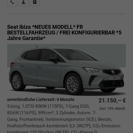
Rückrufbitte absenden
PDF-Datei, Fahrzeugexposé drucken
Drucken, parken oder vergleichen
Seat Ibiza *NEUES MODELL*
FR
BESTELLFAHRZEUG / FREI KONFIGURIERBAR *5
Jahre Garantie*
unverbindliche Lieferzeit:
6 Monate
21.150,– €
5-türig, 1.0TSI 85KW (115PS), 7-Gang DSG,
incl. 19% MwSt.
85 kW (116 PS), 999 cm³, 3 Zylinder, Autom. 7-
Gang, Frontantrieb, Verbrennungsmotor (ICE), Benzin,
Kraftstoffverbrauch kombiniert 5,3 (WLTP), CO₂-Emission
kombiniert 120.00 g/km (WLTP), CO₂-Klasse D,