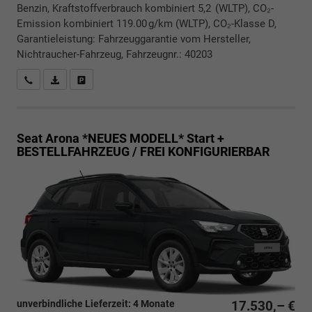
Benzin, Kraftstoffverbrauch kombiniert 5,2 (WLTP), CO₂-
Emission kombiniert 119.00 g/km (WLTP), CO₂-Klasse D,
Garantieleistung: Fahrzeuggarantie vom Hersteller,
Nichtraucher-Fahrzeug, Fahrzeugnr.: 40203
Rückrufbitte absenden
PDF-Datei, Fahrzeugexposé drucken
Drucken, parken oder vergleichen
Seat Arona *NEUES MODELL*
Start +
BESTELLFAHRZEUG / FREI KONFIGURIERBAR
unverbindliche Lieferzeit:
4 Monate
17.530,– €