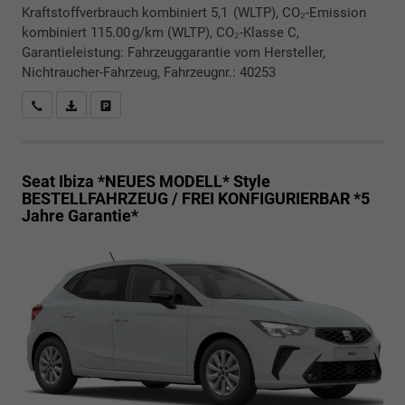
Kraftstoffverbrauch kombiniert 5,1 (WLTP), CO₂-Emission
kombiniert 115.00 g/km (WLTP), CO₂-Klasse C,
Garantieleistung: Fahrzeuggarantie vom Hersteller,
Nichtraucher-Fahrzeug, Fahrzeugnr.: 40253
Rückrufbitte absenden
PDF-Datei, Fahrzeugexposé drucken
Drucken, parken oder vergleichen
Seat Ibiza *NEUES MODELL*
Style
BESTELLFAHRZEUG / FREI KONFIGURIERBAR *5
Jahre Garantie*