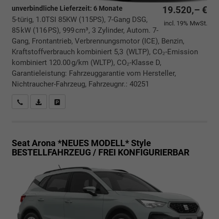
unverbindliche Lieferzeit:
6 Monate
19.520,– €
5-türig, 1.0TSI 85KW (115PS), 7-Gang DSG,
incl. 19% MwSt.
85 kW (116 PS), 999 cm³, 3 Zylinder, Autom. 7-
Gang, Frontantrieb, Verbrennungsmotor (ICE), Benzin,
Kraftstoffverbrauch kombiniert 5,3 (WLTP), CO₂-Emission
kombiniert 120.00 g/km (WLTP), CO₂-Klasse D,
Garantieleistung: Fahrzeuggarantie vom Hersteller,
Nichtraucher-Fahrzeug, Fahrzeugnr.: 40251
Rückrufbitte absenden
PDF-Datei, Fahrzeugexposé drucken
Drucken, parken oder vergleichen
Seat Arona *NEUES MODELL*
Style
BESTELLFAHRZEUG / FREI KONFIGURIERBAR