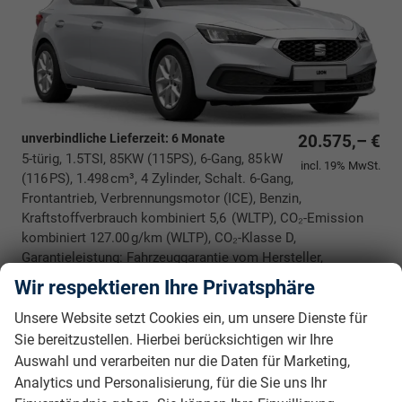
unverbindliche Lieferzeit:
6 Monate
20.575,– €
5-türig, 1.5TSI, 85KW (115PS), 6-Gang, 85 kW
incl. 19% MwSt.
(116 PS), 1.498 cm³, 4 Zylinder, Schalt. 6-Gang,
Frontantrieb, Verbrennungsmotor (ICE), Benzin,
Kraftstoffverbrauch kombiniert 5,6 (WLTP), CO₂-Emission
kombiniert 127.00 g/km (WLTP), CO₂-Klasse D,
Garantieleistung: Fahrzeuggarantie vom Hersteller,
Nichtraucher-Fahrzeug, Fahrzeugnr.: 39386
Wir respektieren Ihre Privatsphäre
Rückrufbitte absenden
PDF-Datei, Fahrzeugexposé drucken
Drucken, parken oder vergleichen
Unsere Website setzt Cookies ein, um unsere Dienste für
Sie bereitzustellen. Hierbei berücksichtigen wir Ihre
Auswahl und verarbeiten nur die Daten für Marketing,
Analytics und Personalisierung, für die Sie uns Ihr
Seat Arona *NEUES MODELL*
FR