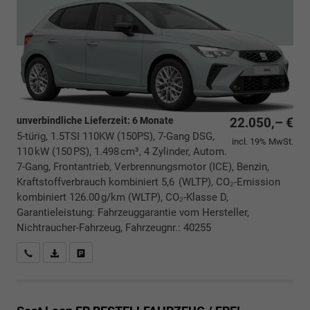
unverbindliche Lieferzeit:
6 Monate
22.050,– €
5-türig, 1.5TSI 110KW (150PS), 7-Gang DSG,
incl. 19% MwSt.
110 kW (150 PS), 1.498 cm³, 4 Zylinder, Autom.
7-Gang, Frontantrieb, Verbrennungsmotor (ICE), Benzin,
Kraftstoffverbrauch kombiniert 5,6 (WLTP), CO₂-Emission
kombiniert 126.00 g/km (WLTP), CO₂-Klasse D,
Garantieleistung: Fahrzeuggarantie vom Hersteller,
Nichtraucher-Fahrzeug, Fahrzeugnr.: 40255
Rückrufbitte absenden
PDF-Datei, Fahrzeugexposé drucken
Drucken, parken oder vergleichen