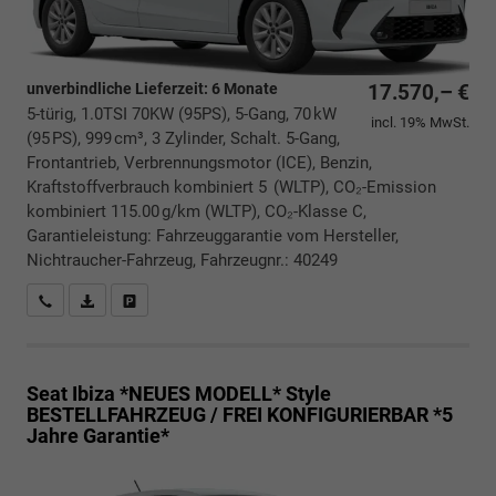
unverbindliche Lieferzeit:
6 Monate
17.570,– €
5-türig, 1.0TSI 70KW (95PS), 5-Gang, 70 kW
incl. 19% MwSt.
(95 PS), 999 cm³, 3 Zylinder, Schalt. 5-Gang,
Frontantrieb, Verbrennungsmotor (ICE), Benzin,
Kraftstoffverbrauch kombiniert 5 (WLTP), CO₂-Emission
kombiniert 115.00 g/km (WLTP), CO₂-Klasse C,
Garantieleistung: Fahrzeuggarantie vom Hersteller,
Nichtraucher-Fahrzeug, Fahrzeugnr.: 40249
Rückrufbitte absenden
PDF-Datei, Fahrzeugexposé drucken
Drucken, parken oder vergleichen
Seat Ibiza *NEUES MODELL*
Style
BESTELLFAHRZEUG / FREI KONFIGURIERBAR *5
Jahre Garantie*