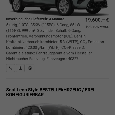
unverbindliche Lieferzeit:
4 Monate
19.600,– €
5-türig, 1.0TSI 85KW (115PS), 6-Gang, 85 kW
incl. 19% MwSt.
(116 PS), 999 cm³, 3 Zylinder, Schalt. 6-Gang,
Frontantrieb, Verbrennungsmotor (ICE), Benzin,
Kraftstoffverbrauch kombiniert 5,3 (WLTP), CO₂-Emission
kombiniert 120.00 g/km (WLTP), CO₂-Klasse D,
Garantieleistung: Fahrzeuggarantie vom Hersteller,
Nichtraucher-Fahrzeug, Fahrzeugnr.: 40327
Rückrufbitte absenden
PDF-Datei, Fahrzeugexposé drucken
Drucken, parken oder vergleichen
Seat Leon
Style BESTELLFAHRZEUG / FREI
KONFIGURIERBAR