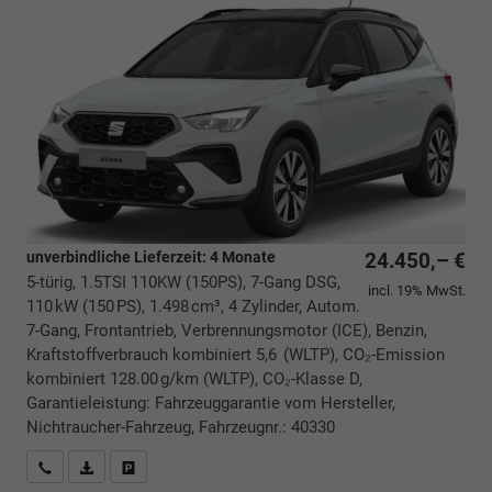
unverbindliche Lieferzeit:
4 Monate
24.450,– €
5-türig, 1.5TSI 110KW (150PS), 7-Gang DSG,
incl. 19% MwSt.
110 kW (150 PS), 1.498 cm³, 4 Zylinder, Autom.
7-Gang, Frontantrieb, Verbrennungsmotor (ICE), Benzin,
Kraftstoffverbrauch kombiniert 5,6 (WLTP), CO₂-Emission
kombiniert 128.00 g/km (WLTP), CO₂-Klasse D,
Garantieleistung: Fahrzeuggarantie vom Hersteller,
Nichtraucher-Fahrzeug, Fahrzeugnr.: 40330
Rückrufbitte absenden
PDF-Datei, Fahrzeugexposé drucken
Drucken, parken oder vergleichen