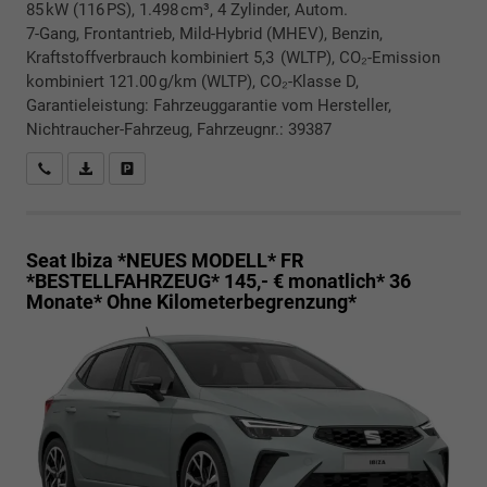
85 kW (116 PS), 1.498 cm³, 4 Zylinder, Autom.
7-Gang, Frontantrieb, Mild-Hybrid (MHEV), Benzin,
Kraftstoffverbrauch kombiniert 5,3 (WLTP), CO₂-Emission
kombiniert 121.00 g/km (WLTP), CO₂-Klasse D,
Garantieleistung: Fahrzeuggarantie vom Hersteller,
Nichtraucher-Fahrzeug, Fahrzeugnr.: 39387
Rückrufbitte absenden
PDF-Datei, Fahrzeugexposé drucken
Drucken, parken oder vergleichen
Seat Ibiza *NEUES MODELL*
FR
*BESTELLFAHRZEUG* 145,- € monatlich* 36
Monate* Ohne Kilometerbegrenzung*