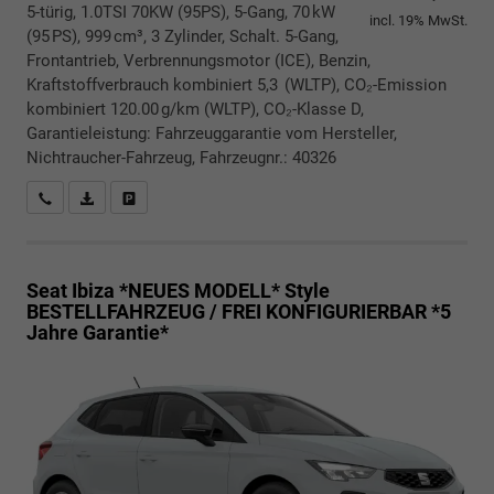
5-türig, 1.0TSI 70KW (95PS), 5-Gang, 70 kW
incl. 19% MwSt.
(95 PS), 999 cm³, 3 Zylinder, Schalt. 5-Gang,
Frontantrieb, Verbrennungsmotor (ICE), Benzin,
Kraftstoffverbrauch kombiniert 5,3 (WLTP), CO₂-Emission
kombiniert 120.00 g/km (WLTP), CO₂-Klasse D,
Garantieleistung: Fahrzeuggarantie vom Hersteller,
Nichtraucher-Fahrzeug, Fahrzeugnr.: 40326
Rückrufbitte absenden
PDF-Datei, Fahrzeugexposé drucken
Drucken, parken oder vergleichen
Seat Ibiza *NEUES MODELL*
Style
BESTELLFAHRZEUG / FREI KONFIGURIERBAR *5
Jahre Garantie*