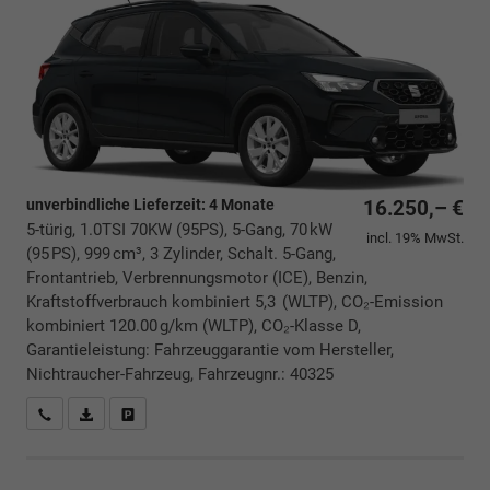
unverbindliche Lieferzeit:
4 Monate
16.250,– €
5-türig, 1.0TSI 70KW (95PS), 5-Gang, 70 kW
incl. 19% MwSt.
(95 PS), 999 cm³, 3 Zylinder, Schalt. 5-Gang,
Frontantrieb, Verbrennungsmotor (ICE), Benzin,
Kraftstoffverbrauch kombiniert 5,3 (WLTP), CO₂-Emission
kombiniert 120.00 g/km (WLTP), CO₂-Klasse D,
Garantieleistung: Fahrzeuggarantie vom Hersteller,
Nichtraucher-Fahrzeug, Fahrzeugnr.: 40325
Rückrufbitte absenden
PDF-Datei, Fahrzeugexposé drucken
Drucken, parken oder vergleichen