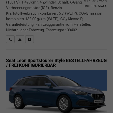
UVP:
33.570,– €
(150 PS), 1.498 cm³, 4 Zylinder, Schalt. 6-Gang,
incl. 19% MwSt.
Verbrennungsmotor (ICE), Benzin,
Kraftstoffverbrauch kombiniert 5,8 (WLTP), CO₂-Emission
kombiniert 132.00 g/km (WLTP), CO₂-Klasse D,
Garantieleistung: Fahrzeuggarantie vom Hersteller,
Nichtraucher-Fahrzeug, Fahrzeugnr.: 39402
Rückrufbitte absenden
PDF-Datei, Fahrzeugexposé drucken
Drucken, parken oder vergleichen
Seat Leon Sportstourer
Style BESTELLFAHRZEUG
/ FREI KONFIGURIERBAR