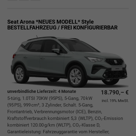
Seat Arona *NEUES MODELL*
Style
BESTELLFAHRZEUG / FREI KONFIGURIERBAR
unverbindliche Lieferzeit:
4 Monate
18.790,– €
5-türig, 1.0TSI 70KW (95PS), 5-Gang, 70 kW
incl. 19% MwSt.
(95 PS), 999 cm³, 3 Zylinder, Schalt. 5-Gang,
Frontantrieb, Verbrennungsmotor (ICE), Benzin,
Kraftstoffverbrauch kombiniert 5,3 (WLTP), CO₂-Emission
kombiniert 120.00 g/km (WLTP), CO₂-Klasse D,
Garantieleistung: Fahrzeuggarantie vom Hersteller,