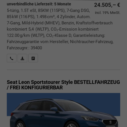
unverbindliche Lieferzeit:
5 Monate
24.505,– €
5-türig, 1.5T eSI, 85KW (115PS), 7-Gang DSG,
incl. 19% MwSt.
85 kW (116 PS), 1.498 cm³, 4 Zylinder, Autom.
7-Gang, Mild-Hybrid (MHEV), Benzin, Kraftstoffverbrauch
kombiniert 5,4 (WLTP), CO₂-Emission kombiniert
122.00 g/km (WLTP), CO₂-Klasse D, Garantieleistung:
Fahrzeuggarantie vom Hersteller, Nichtraucher-Fahrzeug,
Fahrzeugnr.: 39400
Rückrufbitte absenden
PDF-Datei, Fahrzeugexposé drucken
Drucken, parken oder vergleichen
Seat Leon Sportstourer
Style BESTELLFAHRZEUG
/ FREI KONFIGURIERBAR