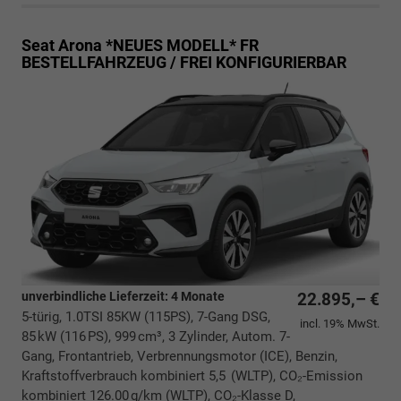
Seat Arona *NEUES MODELL*
FR
BESTELLFAHRZEUG / FREI KONFIGURIERBAR
unverbindliche Lieferzeit:
4 Monate
22.895,– €
5-türig, 1.0TSI 85KW (115PS), 7-Gang DSG,
incl. 19% MwSt.
85 kW (116 PS), 999 cm³, 3 Zylinder, Autom. 7-
Gang, Frontantrieb, Verbrennungsmotor (ICE), Benzin,
Kraftstoffverbrauch kombiniert 5,5 (WLTP), CO₂-Emission
kombiniert 126.00 g/km (WLTP), CO₂-Klasse D,