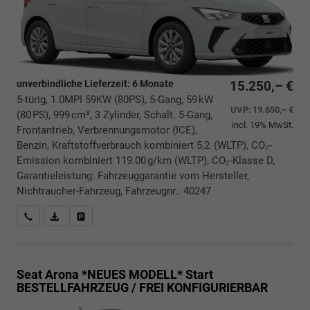
unverbindliche Lieferzeit:
6 Monate
15.250,– €
5-türig, 1.0MPI 59KW (80PS), 5-Gang, 59 kW
UVP:
19.650,– €
(80 PS), 999 cm³, 3 Zylinder, Schalt. 5-Gang,
incl. 19% MwSt.
Frontantrieb, Verbrennungsmotor (ICE),
Benzin, Kraftstoffverbrauch kombiniert 5,2 (WLTP), CO₂-
Emission kombiniert 119.00 g/km (WLTP), CO₂-Klasse D,
Garantieleistung: Fahrzeuggarantie vom Hersteller,
Nichtraucher-Fahrzeug, Fahrzeugnr.: 40247
Rückrufbitte absenden
PDF-Datei, Fahrzeugexposé drucken
Drucken, parken oder vergleichen
Seat Arona *NEUES MODELL*
Start
BESTELLFAHRZEUG / FREI KONFIGURIERBAR