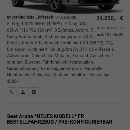
unverbindliche Lieferzeit:
01.06.2026
24.250,– €
5-türig, 1.0TSI 85KW (115PS), 7-Gang DSG,
UVP:
32.635,– €
85 kW (116 PS), 999 cm³, 3 Zylinder, Autom. 7-
incl. 19% MwSt.
Gang, Frontantrieb, Verbrennungsmotor (ICE),
Benzin, Kraftstoffverbrauch kombiniert 5,3 (WLTP), CO₂-
Emission kombiniert 120.00 g/km (WLTP), CO₂-Klasse D,
Außenfarbe: Oniric Lake Metallic, Zustand, Aussehen: 1,
sehr gut, Zustand, Fahrfähigkeit: fahrtauglich,
Garantieleistung: Fahrzeuggarantie vom Hersteller,
Nichtraucher-Fahrzeug, Zustand: unfallfrei, Fahrzeugnr.:
40264
Rückrufbitte absenden
PDF-Datei, Fahrzeugexposé drucken
Drucken, parken oder vergleichen
Seat Arona *NEUES MODELL*
FR
BESTELLFAHRZEUG / FREI KONFIGURIERBAR