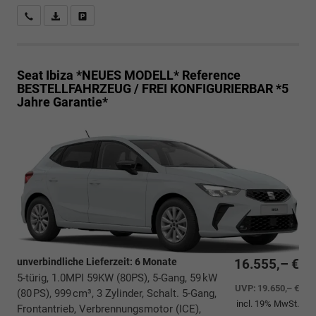
Rückrufbitte absenden
PDF-Datei, Fahrzeugexposé drucken
Drucken, parken oder vergleichen
Seat Ibiza *NEUES MODELL*
Reference
BESTELLFAHRZEUG / FREI KONFIGURIERBAR *5
Jahre Garantie*
unverbindliche Lieferzeit:
6 Monate
16.555,– €
5-türig, 1.0MPI 59KW (80PS), 5-Gang, 59 kW
UVP:
19.650,– €
(80 PS), 999 cm³, 3 Zylinder, Schalt. 5-Gang,
incl. 19% MwSt.
Frontantrieb, Verbrennungsmotor (ICE),