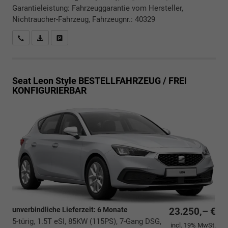
Garantieleistung: Fahrzeuggarantie vom Hersteller,
Nichtraucher-Fahrzeug, Fahrzeugnr.: 40329
Rückrufbitte absenden
PDF-Datei, Fahrzeugexposé drucken
Drucken, parken oder vergleichen
Seat Leon
Style BESTELLFAHRZEUG / FREI
KONFIGURIERBAR
unverbindliche Lieferzeit:
6 Monate
23.250,– €
5-türig, 1.5T eSI, 85KW (115PS), 7-Gang DSG,
incl. 19% MwSt.