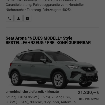
Garantieleistung: Fahrzeuggarantie vom Hersteller,
Nichtraucher-Fahrzeug, Fahrzeugnr.: 40254
Rückrufbitte absenden
PDF-Datei, Fahrzeugexposé drucken
Drucken, parken oder vergleichen
Seat Arona *NEUES MODELL*
Style
BESTELLFAHRZEUG / FREI KONFIGURIERBAR
unverbindliche Lieferzeit:
4 Monate
21.230,– €
5-türig, 1.0TSI 85KW (115PS), 7-Gang DSG,
incl. 19% MwSt.
85 kW (116 PS), 999 cm³, 3 Zylinder, Autom. 7-