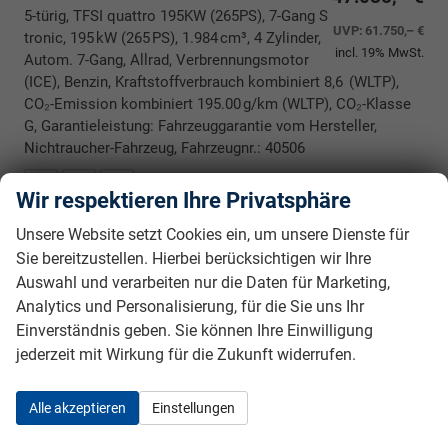
5-türig, TFSI quattro 195KW (265PS), 7-Gang S
UVP:
61.750,– €
tronic, 195 kW (265 PS), 1.984 cm³, 4 Zylinder,
incl. 19% MwSt.
Autom. 7-Gang, Allrad, Verbrennungsmotor
(ICE), Benzin, Kraftstoffverbrauch kombiniert 8,6 (WLTP),
CO₂-Emission kombiniert 195.00 g/km (WLTP), CO₂-Klasse
G, Garantieleistung: Fahrzeuggarantie vom Hersteller,
Nichtraucher-Fahrzeug, Fahrzeugnr.: 40506
Rückrufbitte absenden
PDF-Datei, Fahrzeugexposé drucken
Drucken, parken oder vergleichen
Wir respektieren Ihre Privatsphäre
Unsere Website setzt Cookies ein, um unsere Dienste für
Sie bereitzustellen. Hierbei berücksichtigen wir Ihre
Audi A5 Avant
e-HYBRID *BESTELLBAR* 353,- €
Auswahl und verarbeiten nur die Daten für Marketing,
monatlich* 36 Monate* Ohne
Kilometerbegrenzung*
Analytics und Personalisierung, für die Sie uns Ihr
Einverständnis geben. Sie können Ihre Einwilligung
jederzeit mit Wirkung für die Zukunft widerrufen.
Alle akzeptieren
Einstellungen