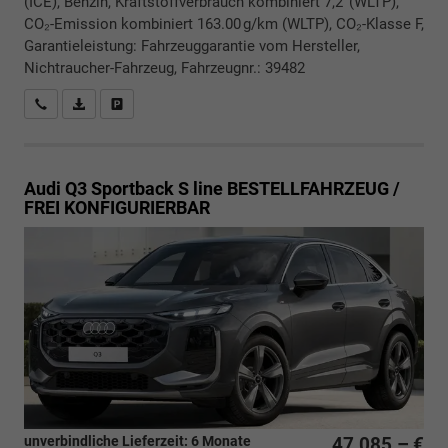
(ICE), Benzin, Kraftstoffverbrauch kombiniert 7,2 (WLTP),
CO₂-Emission kombiniert 163.00 g/km (WLTP), CO₂-Klasse F,
Garantieleistung: Fahrzeuggarantie vom Hersteller,
Nichtraucher-Fahrzeug, Fahrzeugnr.: 39482
Rückrufbitte absenden
PDF-Datei, Fahrzeugexposé drucken
Drucken, parken oder vergleichen
Audi Q3 Sportback
S line BESTELLFAHRZEUG /
FREI KONFIGURIERBAR
unverbindliche Lieferzeit:
6 Monate
47.085,– €