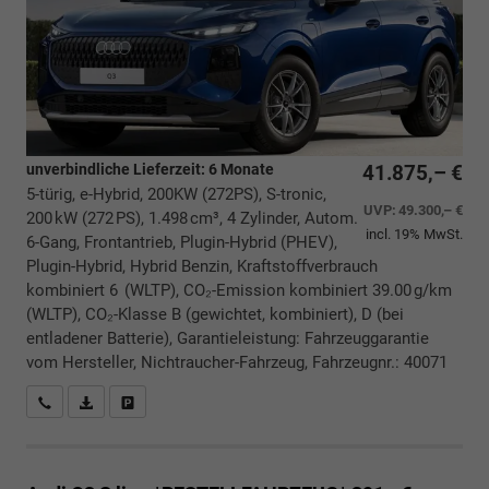
unverbindliche Lieferzeit:
6 Monate
41.875,– €
5-türig, e-Hybrid, 200KW (272PS), S-tronic,
UVP:
49.300,– €
200 kW (272 PS), 1.498 cm³, 4 Zylinder, Autom.
incl. 19% MwSt.
6-Gang, Frontantrieb, Plugin-Hybrid (PHEV),
Plugin-Hybrid, Hybrid Benzin, Kraftstoffverbrauch
kombiniert 6 (WLTP), CO₂-Emission kombiniert 39.00 g/km
(WLTP), CO₂-Klasse B (gewichtet, kombiniert), D (bei
entladener Batterie), Garantieleistung: Fahrzeuggarantie
vom Hersteller, Nichtraucher-Fahrzeug, Fahrzeugnr.: 40071
Rückrufbitte absenden
PDF-Datei, Fahrzeugexposé drucken
Drucken, parken oder vergleichen