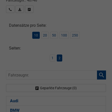
Fahrzeugnr.: 40746
Rückrufbitte absenden
PDF-Datei, Fahrzeugexposé drucken
Drucken, parken oder vergleichen
Datensätze pro Seite:
10
20
50
100
250
Seiten:
1
2
Fahrzeugnr.
Geparkte Fahrzeuge (
0
)
Audi
BMW