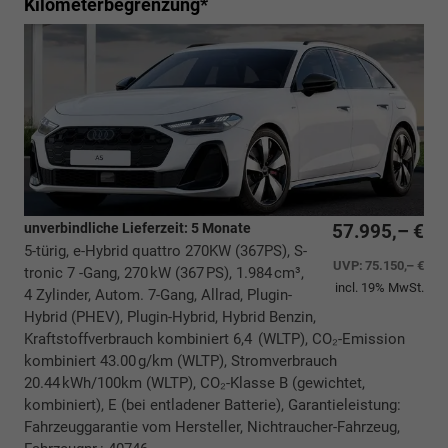
Kilometerbegrenzung*
unverbindliche Lieferzeit:
5 Monate
57.995,– €
5-türig, e-Hybrid quattro 270KW (367PS), S-
UVP:
75.150,– €
tronic 7 -Gang, 270 kW (367 PS), 1.984 cm³,
incl. 19% MwSt.
4 Zylinder, Autom. 7-Gang, Allrad, Plugin-
Hybrid (PHEV), Plugin-Hybrid, Hybrid Benzin,
Kraftstoffverbrauch kombiniert 6,4 (WLTP), CO₂-Emission
kombiniert 43.00 g/km (WLTP), Stromverbrauch
20.44 kWh/100km (WLTP), CO₂-Klasse B (gewichtet,
kombiniert), E (bei entladener Batterie), Garantieleistung:
Fahrzeuggarantie vom Hersteller, Nichtraucher-Fahrzeug,