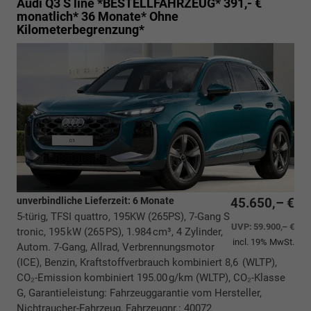
Audi Q3
S line *BESTELLFAHRZEUG* 391,- €
monatlich* 36 Monate* Ohne
Kilometerbegrenzung*
unverbindliche Lieferzeit:
6 Monate
45.650,– €
5-türig, TFSI quattro, 195KW (265PS), 7-Gang S
UVP:
59.900,– €
tronic, 195 kW (265 PS), 1.984 cm³, 4 Zylinder,
incl. 19% MwSt.
Autom. 7-Gang, Allrad, Verbrennungsmotor
(ICE), Benzin, Kraftstoffverbrauch kombiniert 8,6 (WLTP),
CO₂-Emission kombiniert 195.00 g/km (WLTP), CO₂-Klasse
G, Garantieleistung: Fahrzeuggarantie vom Hersteller,
Nichtraucher-Fahrzeug, Fahrzeugnr.: 40072