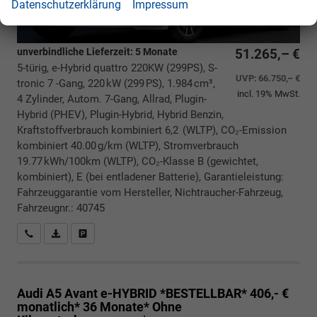
Datenschutzerklärung
Impressum
unverbindliche Lieferzeit:
5 Monate
51.265,– €
5-türig, e-Hybrid quattro 220KW (299PS), S-
UVP:
66.750,– €
tronic 7 -Gang, 220 kW (299 PS), 1.984 cm³,
incl. 19% MwSt.
4 Zylinder, Autom. 7-Gang, Allrad, Plugin-
Hybrid (PHEV), Plugin-Hybrid, Hybrid Benzin,
Kraftstoffverbrauch kombiniert 6,2 (WLTP), CO₂-Emission
kombiniert 40.00 g/km (WLTP), Stromverbrauch
19.77 kWh/100km (WLTP), CO₂-Klasse B (gewichtet,
kombiniert), E (bei entladener Batterie), Garantieleistung:
Fahrzeuggarantie vom Hersteller, Nichtraucher-Fahrzeug,
Fahrzeugnr.: 40745
Rückrufbitte absenden
PDF-Datei, Fahrzeugexposé drucken
Drucken, parken oder vergleichen
Audi A5 Avant
e-HYBRID *BESTELLBAR* 406,- €
monatlich* 36 Monate* Ohne