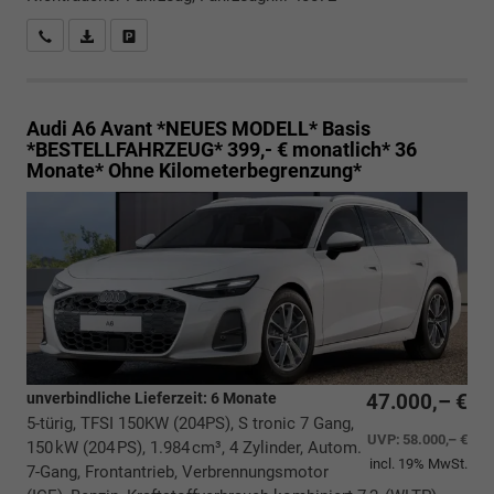
Rückrufbitte absenden
PDF-Datei, Fahrzeugexposé drucken
Drucken, parken oder vergleichen
Audi A6 Avant *NEUES MODELL*
Basis
*BESTELLFAHRZEUG* 399,- € monatlich* 36
Monate* Ohne Kilometerbegrenzung*
unverbindliche Lieferzeit:
6 Monate
47.000,– €
5-türig, TFSI 150KW (204PS), S tronic 7 Gang,
UVP:
58.000,– €
150 kW (204 PS), 1.984 cm³, 4 Zylinder, Autom.
incl. 19% MwSt.
7-Gang, Frontantrieb, Verbrennungsmotor