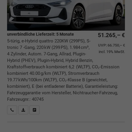
unverbindliche Lieferzeit:
5 Monate
51.265,– €
5-türig, e-Hybrid quattro 220KW (299PS), S-
UVP:
66.750,– €
tronic 7 -Gang, 220 kW (299 PS), 1.984 cm³,
incl. 19% MwSt.
4 Zylinder, Autom. 7-Gang, Allrad, Plugin-
Hybrid (PHEV), Plugin-Hybrid, Hybrid Benzin,
Kraftstoffverbrauch kombiniert 6,2 (WLTP), CO₂-Emission
kombiniert 40.00 g/km (WLTP), Stromverbrauch
19.77 kWh/100km (WLTP), CO₂-Klasse B (gewichtet,
kombiniert), E (bei entladener Batterie), Garantieleistung:
Fahrzeuggarantie vom Hersteller, Nichtraucher-Fahrzeug,
Fahrzeugnr.: 40745
Rückrufbitte absenden
PDF-Datei, Fahrzeugexposé drucken
Drucken, parken oder vergleichen