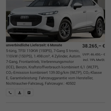
unverbindliche Lieferzeit:
6 Monate
38.265,– €
5-türig, TFSI 110KW (150PS), 7-Gang S tronic,
UVP:
46.450,– €
110 kW (150 PS), 1.498 cm³, 4 Zylinder, Autom.
incl. 19% MwSt.
7-Gang, Frontantrieb, Verbrennungsmotor
(ICE), Benzin, Kraftstoffverbrauch kombiniert 6,1 (WLTP),
CO₂-Emission kombiniert 139.00 g/km (WLTP), CO₂-Klasse
E, Garantieleistung: Fahrzeuggarantie vom Hersteller,
Nichtraucher-Fahrzeug, Fahrzeugnr.: 40502
Rückrufbitte absenden
PDF-Datei, Fahrzeugexposé drucken
Drucken, parken oder vergleichen