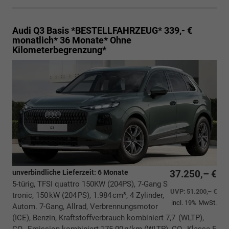
Audi Q3
Basis *BESTELLFAHRZEUG* 339,- €
monatlich* 36 Monate* Ohne
Kilometerbegrenzung*
unverbindliche Lieferzeit:
6 Monate
37.250,– €
5-türig, TFSI quattro 150KW (204PS), 7-Gang S
UVP:
51.200,– €
tronic, 150 kW (204 PS), 1.984 cm³, 4 Zylinder,
incl. 19% MwSt.
Autom. 7-Gang, Allrad, Verbrennungsmotor
(ICE), Benzin, Kraftstoffverbrauch kombiniert 7,7 (WLTP),
CO₂-Emission kombiniert 175.00 g/km (WLTP), CO₂-Klasse F,