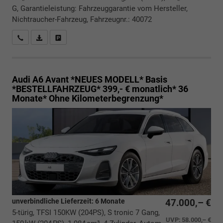
G, Garantieleistung: Fahrzeuggarantie vom Hersteller,
Nichtraucher-Fahrzeug, Fahrzeugnr.: 40072
Rückrufbitte absenden
PDF-Datei, Fahrzeugexposé drucken
Drucken, parken oder vergleichen
Audi A6 Avant *NEUES MODELL*
Basis
*BESTELLFAHRZEUG* 399,- € monatlich* 36
Monate* Ohne Kilometerbegrenzung*
unverbindliche Lieferzeit:
6 Monate
47.000,– €
5-türig, TFSI 150KW (204PS), S tronic 7 Gang,
UVP:
58.000,– €