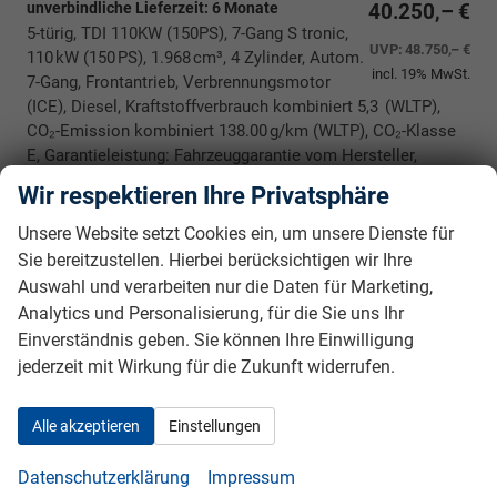
unverbindliche Lieferzeit:
6 Monate
40.250,– €
5-türig, TDI 110KW (150PS), 7-Gang S tronic,
UVP:
48.750,– €
110 kW (150 PS), 1.968 cm³, 4 Zylinder, Autom.
incl. 19% MwSt.
7-Gang, Frontantrieb, Verbrennungsmotor
(ICE), Diesel, Kraftstoffverbrauch kombiniert 5,3 (WLTP),
CO₂-Emission kombiniert 138.00 g/km (WLTP), CO₂-Klasse
E, Garantieleistung: Fahrzeuggarantie vom Hersteller,
Nichtraucher-Fahrzeug, Fahrzeugnr.: 40504
Wir respektieren Ihre Privatsphäre
Rückrufbitte absenden
PDF-Datei, Fahrzeugexposé drucken
Drucken, parken oder vergleichen
Unsere Website setzt Cookies ein, um unsere Dienste für
Sie bereitzustellen. Hierbei berücksichtigen wir Ihre
Auswahl und verarbeiten nur die Daten für Marketing,
Audi Q3 Sportback
Basis BESTELLFAHRZEUG /
Analytics und Personalisierung, für die Sie uns Ihr
FREI KONFIGURIERBAR
Einverständnis geben. Sie können Ihre Einwilligung
jederzeit mit Wirkung für die Zukunft widerrufen.
Alle akzeptieren
Einstellungen
Datenschutzerklärung
Impressum