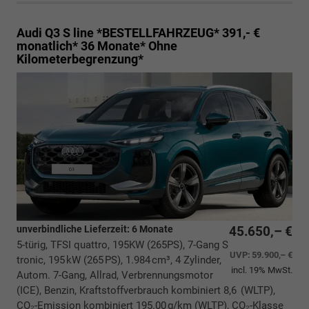
Audi Q3
S line *BESTELLFAHRZEUG* 391,- €
monatlich* 36 Monate* Ohne
Kilometerbegrenzung*
unverbindliche Lieferzeit:
6 Monate
45.650,– €
5-türig, TFSI quattro, 195KW (265PS), 7-Gang S
UVP:
59.900,– €
tronic, 195 kW (265 PS), 1.984 cm³, 4 Zylinder,
incl. 19% MwSt.
Autom. 7-Gang, Allrad, Verbrennungsmotor
(ICE), Benzin, Kraftstoffverbrauch kombiniert 8,6 (WLTP),
CO₂-Emission kombiniert 195.00 g/km (WLTP), CO₂-Klasse