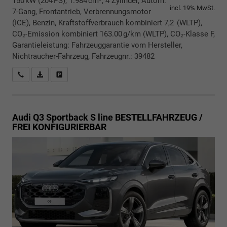
150 kW (204 PS), 1.984 cm³, 4 Zylinder, Autom.
incl. 19% MwSt.
7-Gang, Frontantrieb, Verbrennungsmotor
(ICE), Benzin, Kraftstoffverbrauch kombiniert 7,2 (WLTP),
CO₂-Emission kombiniert 163.00 g/km (WLTP), CO₂-Klasse F,
Garantieleistung: Fahrzeuggarantie vom Hersteller,
Nichtraucher-Fahrzeug, Fahrzeugnr.: 39482
Rückrufbitte absenden
PDF-Datei, Fahrzeugexposé drucken
Drucken, parken oder vergleichen
Audi Q3 Sportback
S line BESTELLFAHRZEUG /
FREI KONFIGURIERBAR