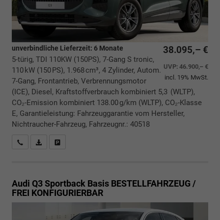
unverbindliche Lieferzeit:
6 Monate
38.095,– €
5-türig, TDI 110KW (150PS), 7-Gang S tronic,
UVP:
46.900,– €
110 kW (150 PS), 1.968 cm³, 4 Zylinder, Autom.
incl. 19% MwSt.
7-Gang, Frontantrieb, Verbrennungsmotor
(ICE), Diesel, Kraftstoffverbrauch kombiniert 5,3 (WLTP),
CO₂-Emission kombiniert 138.00 g/km (WLTP), CO₂-Klasse
E, Garantieleistung: Fahrzeuggarantie vom Hersteller,
Nichtraucher-Fahrzeug, Fahrzeugnr.: 40518
Rückrufbitte absenden
PDF-Datei, Fahrzeugexposé drucken
Drucken, parken oder vergleichen
Audi Q3 Sportback
Basis BESTELLFAHRZEUG /
FREI KONFIGURIERBAR