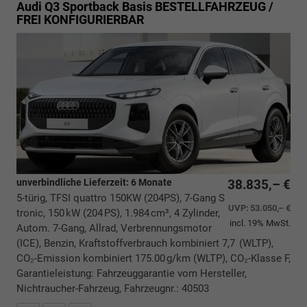
Audi Q3 Sportback
Basis BESTELLFAHRZEUG /
FREI KONFIGURIERBAR
unverbindliche Lieferzeit:
6 Monate
38.835,– €
5-türig, TFSI quattro 150KW (204PS), 7-Gang S
UVP:
53.050,– €
tronic, 150 kW (204 PS), 1.984 cm³, 4 Zylinder,
incl. 19% MwSt.
Autom. 7-Gang, Allrad, Verbrennungsmotor
(ICE), Benzin, Kraftstoffverbrauch kombiniert 7,7 (WLTP),
CO₂-Emission kombiniert 175.00 g/km (WLTP), CO₂-Klasse F,
Garantieleistung: Fahrzeuggarantie vom Hersteller,
Nichtraucher-Fahrzeug, Fahrzeugnr.: 40503