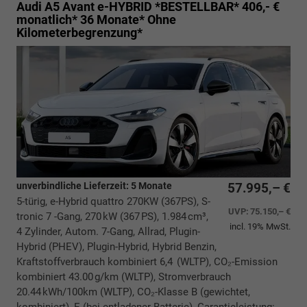
Audi A5 Avant
e-HYBRID *BESTELLBAR* 406,- €
monatlich* 36 Monate* Ohne
Kilometerbegrenzung*
unverbindliche Lieferzeit:
5 Monate
57.995,– €
5-türig, e-Hybrid quattro 270KW (367PS), S-
UVP:
75.150,– €
tronic 7 -Gang, 270 kW (367 PS), 1.984 cm³,
incl. 19% MwSt.
4 Zylinder, Autom. 7-Gang, Allrad, Plugin-
Hybrid (PHEV), Plugin-Hybrid, Hybrid Benzin,
Kraftstoffverbrauch kombiniert 6,4 (WLTP), CO₂-Emission
kombiniert 43.00 g/km (WLTP), Stromverbrauch
20.44 kWh/100km (WLTP), CO₂-Klasse B (gewichtet,