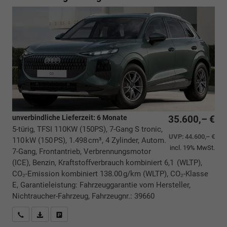
unverbindliche Lieferzeit:
6 Monate
35.600,– €
5-türig, TFSI 110KW (150PS), 7-Gang S tronic,
UVP:
44.600,– €
110 kW (150 PS), 1.498 cm³, 4 Zylinder, Autom.
incl. 19% MwSt.
7-Gang, Frontantrieb, Verbrennungsmotor
(ICE), Benzin, Kraftstoffverbrauch kombiniert 6,1 (WLTP),
CO₂-Emission kombiniert 138.00 g/km (WLTP), CO₂-Klasse
E, Garantieleistung: Fahrzeuggarantie vom Hersteller,
Nichtraucher-Fahrzeug, Fahrzeugnr.: 39660
Rückrufbitte absenden
PDF-Datei, Fahrzeugexposé drucken
Drucken, parken oder vergleichen