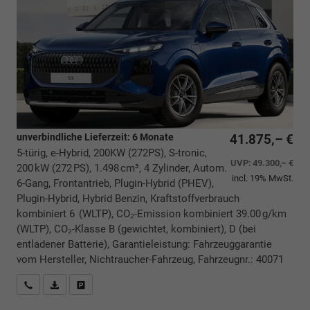
unverbindliche Lieferzeit:
6 Monate
41.875,– €
5-türig, e-Hybrid, 200KW (272PS), S-tronic,
UVP:
49.300,– €
200 kW (272 PS), 1.498 cm³, 4 Zylinder, Autom.
incl. 19% MwSt.
6-Gang, Frontantrieb, Plugin-Hybrid (PHEV),
Plugin-Hybrid, Hybrid Benzin, Kraftstoffverbrauch
kombiniert 6 (WLTP), CO₂-Emission kombiniert 39.00 g/km
(WLTP), CO₂-Klasse B (gewichtet, kombiniert), D (bei
entladener Batterie), Garantieleistung: Fahrzeuggarantie
vom Hersteller, Nichtraucher-Fahrzeug, Fahrzeugnr.: 40071
Rückrufbitte absenden
PDF-Datei, Fahrzeugexposé drucken
Drucken, parken oder vergleichen