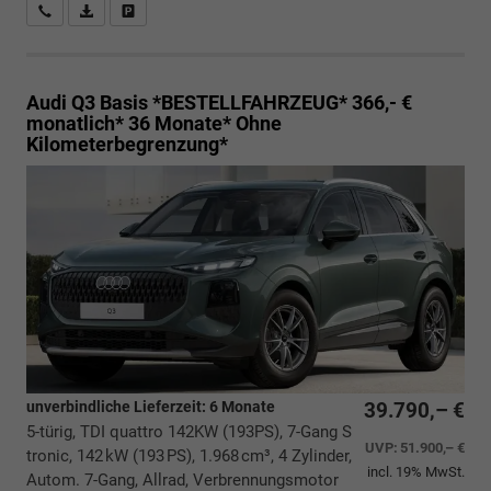
Rückrufbitte absenden
PDF-Datei, Fahrzeugexposé drucken
Drucken, parken oder vergleichen
Audi Q3
Basis *BESTELLFAHRZEUG* 366,- €
monatlich* 36 Monate* Ohne
Kilometerbegrenzung*
unverbindliche Lieferzeit:
6 Monate
39.790,– €
5-türig, TDI quattro 142KW (193PS), 7-Gang S
UVP:
51.900,– €
tronic, 142 kW (193 PS), 1.968 cm³, 4 Zylinder,
incl. 19% MwSt.
Autom. 7-Gang, Allrad, Verbrennungsmotor