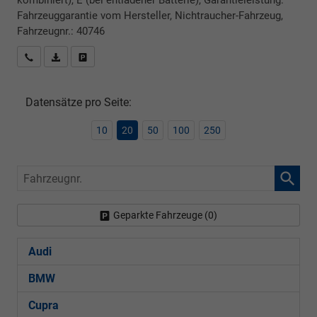
kombiniert), E (bei entladener Batterie), Garantieleistung:
Fahrzeuggarantie vom Hersteller, Nichtraucher-Fahrzeug,
Fahrzeugnr.: 40746
Rückrufbitte absenden
PDF-Datei, Fahrzeugexposé drucken
Drucken, parken oder vergleichen
Datensätze pro Seite:
10
20
50
100
250
Fahrzeugnr.
Geparkte Fahrzeuge (
0
)
Audi
BMW
Cupra