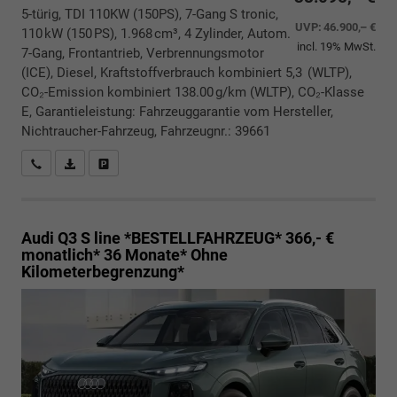
5-türig, TDI 110KW (150PS), 7-Gang S tronic,
UVP:
46.900,– €
110 kW (150 PS), 1.968 cm³, 4 Zylinder, Autom.
incl. 19% MwSt.
7-Gang, Frontantrieb, Verbrennungsmotor
(ICE), Diesel, Kraftstoffverbrauch kombiniert 5,3 (WLTP),
CO₂-Emission kombiniert 138.00 g/km (WLTP), CO₂-Klasse
E, Garantieleistung: Fahrzeuggarantie vom Hersteller,
Nichtraucher-Fahrzeug, Fahrzeugnr.: 39661
Rückrufbitte absenden
PDF-Datei, Fahrzeugexposé drucken
Drucken, parken oder vergleichen
Audi Q3
S line *BESTELLFAHRZEUG* 366,- €
monatlich* 36 Monate* Ohne
Kilometerbegrenzung*