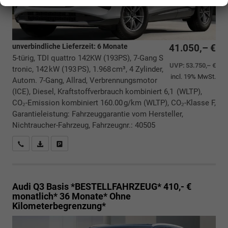
unverbindliche Lieferzeit:
6 Monate
41.050,– €
5-türig, TDI quattro 142KW (193PS), 7-Gang S
UVP:
53.750,– €
tronic, 142 kW (193 PS), 1.968 cm³, 4 Zylinder,
incl. 19% MwSt.
Autom. 7-Gang, Allrad, Verbrennungsmotor
(ICE), Diesel, Kraftstoffverbrauch kombiniert 6,1 (WLTP),
CO₂-Emission kombiniert 160.00 g/km (WLTP), CO₂-Klasse F,
Garantieleistung: Fahrzeuggarantie vom Hersteller,
Nichtraucher-Fahrzeug, Fahrzeugnr.: 40505
Rückrufbitte absenden
PDF-Datei, Fahrzeugexposé drucken
Drucken, parken oder vergleichen
Audi Q3
Basis *BESTELLFAHRZEUG* 410,- €
monatlich* 36 Monate* Ohne
Kilometerbegrenzung*