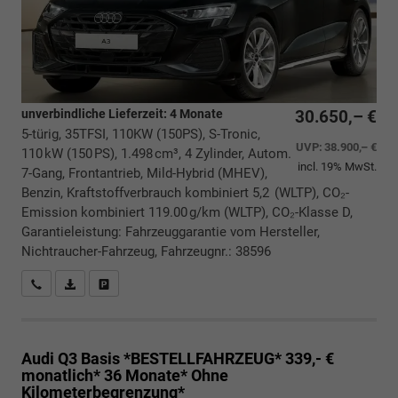
unverbindliche Lieferzeit:
4 Monate
30.650,– €
5-türig, 35TFSI, 110KW (150PS), S-Tronic,
UVP:
38.900,– €
110 kW (150 PS), 1.498 cm³, 4 Zylinder, Autom.
incl. 19% MwSt.
7-Gang, Frontantrieb, Mild-Hybrid (MHEV),
Benzin, Kraftstoffverbrauch kombiniert 5,2 (WLTP), CO₂-
Emission kombiniert 119.00 g/km (WLTP), CO₂-Klasse D,
Garantieleistung: Fahrzeuggarantie vom Hersteller,
Nichtraucher-Fahrzeug, Fahrzeugnr.: 38596
Rückrufbitte absenden
PDF-Datei, Fahrzeugexposé drucken
Drucken, parken oder vergleichen
Audi Q3
Basis *BESTELLFAHRZEUG* 339,- €
monatlich* 36 Monate* Ohne
Kilometerbegrenzung*