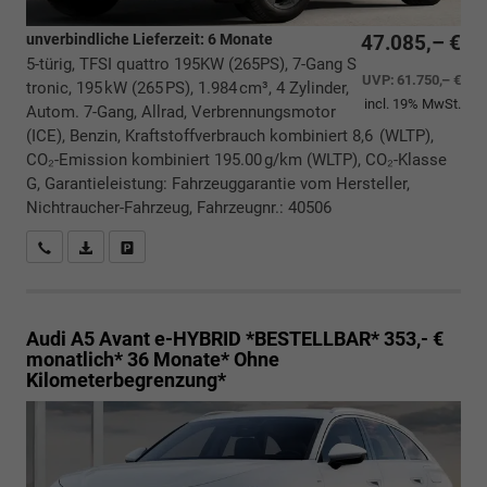
unverbindliche Lieferzeit:
6 Monate
47.085,– €
5-türig, TFSI quattro 195KW (265PS), 7-Gang S
UVP:
61.750,– €
tronic, 195 kW (265 PS), 1.984 cm³, 4 Zylinder,
incl. 19% MwSt.
Autom. 7-Gang, Allrad, Verbrennungsmotor
(ICE), Benzin, Kraftstoffverbrauch kombiniert 8,6 (WLTP),
CO₂-Emission kombiniert 195.00 g/km (WLTP), CO₂-Klasse
G, Garantieleistung: Fahrzeuggarantie vom Hersteller,
Nichtraucher-Fahrzeug, Fahrzeugnr.: 40506
Rückrufbitte absenden
PDF-Datei, Fahrzeugexposé drucken
Drucken, parken oder vergleichen
Audi A5 Avant
e-HYBRID *BESTELLBAR* 353,- €
monatlich* 36 Monate* Ohne
Kilometerbegrenzung*