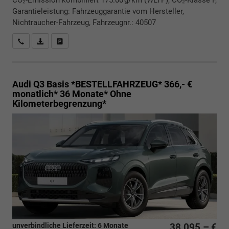
Garantieleistung: Fahrzeuggarantie vom Hersteller,
Nichtraucher-Fahrzeug, Fahrzeugnr.: 40507
Rückrufbitte absenden
PDF-Datei, Fahrzeugexposé drucken
Drucken, parken oder vergleichen
Audi Q3
Basis *BESTELLFAHRZEUG* 366,- €
monatlich* 36 Monate* Ohne
Kilometerbegrenzung*
unverbindliche Lieferzeit:
6 Monate
38.095,– €