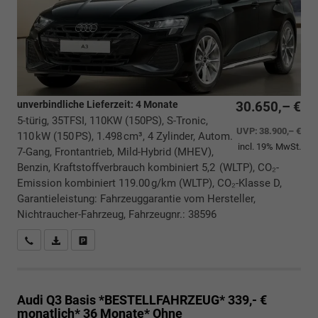
unverbindliche Lieferzeit:
4 Monate
30.650,– €
5-türig, 35TFSI, 110KW (150PS), S-Tronic,
UVP:
38.900,– €
110 kW (150 PS), 1.498 cm³, 4 Zylinder, Autom.
incl. 19% MwSt.
7-Gang, Frontantrieb, Mild-Hybrid (MHEV),
Benzin, Kraftstoffverbrauch kombiniert 5,2 (WLTP), CO₂-
Emission kombiniert 119.00 g/km (WLTP), CO₂-Klasse D,
Garantieleistung: Fahrzeuggarantie vom Hersteller,
Nichtraucher-Fahrzeug, Fahrzeugnr.: 38596
Rückrufbitte absenden
PDF-Datei, Fahrzeugexposé drucken
Drucken, parken oder vergleichen
Audi Q3
Basis *BESTELLFAHRZEUG* 339,- €
monatlich* 36 Monate* Ohne