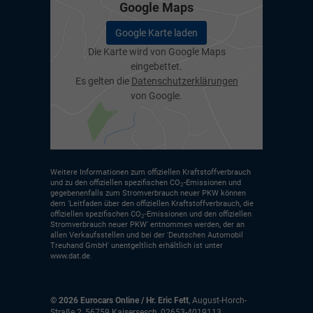
Google Maps
Google Karte laden
Die Karte wird von Google Maps
eingebettet.
Es gelten die
Datenschutzerklärungen
von Google.
Weitere Informationen zum offiziellen Kraftstoffverbrauch
und zu den offiziellen spezifischen CO
-Emissionen und
2
gegebenenfalls zum Stromverbrauch neuer PKW können
dem 'Leitfaden über den offiziellen Kraftstoffverbrauch, die
offiziellen spezifischen CO
-Emissionen und den offiziellen
2
Stromverbrauch neuer PKW' entnommen werden, der an
allen Verkaufsstellen und bei der 'Deutschen Automobil
Treuhand GmbH' unentgeltlich erhältlich ist unter
www.dat.de.
© 2026
Eurocars Online / Hr. Eric Fett
,
August-Horch-
Straße 2
,
56759
Kaisersesch,
02653-4019113