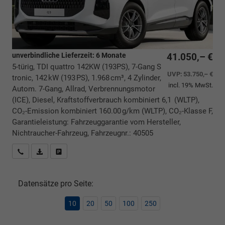
unverbindliche Lieferzeit:
6 Monate
41.050,– €
5-türig, TDI quattro 142KW (193PS), 7-Gang S
UVP:
53.750,– €
tronic, 142 kW (193 PS), 1.968 cm³, 4 Zylinder,
incl. 19% MwSt.
Autom. 7-Gang, Allrad, Verbrennungsmotor
(ICE), Diesel, Kraftstoffverbrauch kombiniert 6,1 (WLTP),
CO₂-Emission kombiniert 160.00 g/km (WLTP), CO₂-Klasse F,
Garantieleistung: Fahrzeuggarantie vom Hersteller,
Nichtraucher-Fahrzeug, Fahrzeugnr.: 40505
Rückrufbitte absenden
PDF-Datei, Fahrzeugexposé drucken
Drucken, parken oder vergleichen
Datensätze pro Seite:
10
20
50
100
250