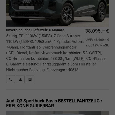
unverbindliche Lieferzeit:
6 Monate
38.095,– €
5-türig, TDI 110KW (150PS), 7-Gang S tronic,
UVP:
46.900,– €
110 kW (150 PS), 1.968 cm³, 4 Zylinder, Autom.
incl. 19% MwSt.
7-Gang, Frontantrieb, Verbrennungsmotor
(ICE), Diesel, Kraftstoffverbrauch kombiniert 5,3 (WLTP),
CO₂-Emission kombiniert 138.00 g/km (WLTP), CO₂-Klasse
E, Garantieleistung: Fahrzeuggarantie vom Hersteller,
Nichtraucher-Fahrzeug, Fahrzeugnr.: 40518
Rückrufbitte absenden
PDF-Datei, Fahrzeugexposé drucken
Drucken, parken oder vergleichen
Audi Q3 Sportback
Basis BESTELLFAHRZEUG /
FREI KONFIGURIERBAR