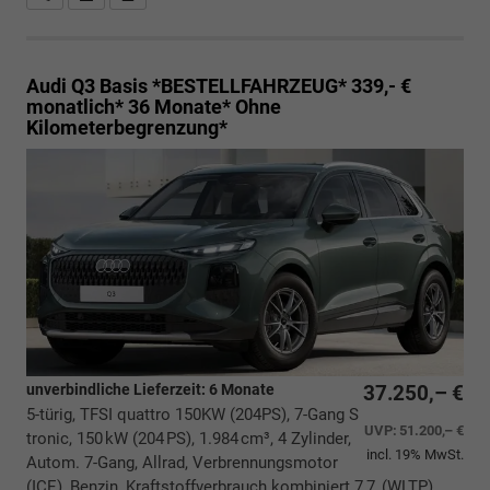
Audi Q3
Basis *BESTELLFAHRZEUG* 339,- €
monatlich* 36 Monate* Ohne
Kilometerbegrenzung*
unverbindliche Lieferzeit:
6 Monate
37.250,– €
5-türig, TFSI quattro 150KW (204PS), 7-Gang S
UVP:
51.200,– €
tronic, 150 kW (204 PS), 1.984 cm³, 4 Zylinder,
incl. 19% MwSt.
Autom. 7-Gang, Allrad, Verbrennungsmotor
(ICE), Benzin, Kraftstoffverbrauch kombiniert 7,7 (WLTP),