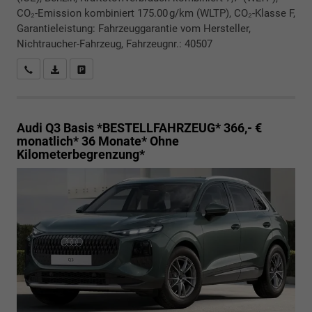
CO₂-Emission kombiniert 175.00 g/km (WLTP), CO₂-Klasse F,
Garantieleistung: Fahrzeuggarantie vom Hersteller,
Nichtraucher-Fahrzeug, Fahrzeugnr.: 40507
Rückrufbitte absenden
PDF-Datei, Fahrzeugexposé drucken
Drucken, parken oder vergleichen
Audi Q3
Basis *BESTELLFAHRZEUG* 366,- €
monatlich* 36 Monate* Ohne
Kilometerbegrenzung*