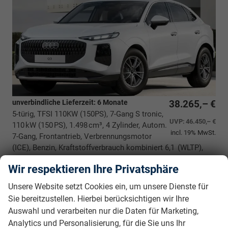
unverbindliche Lieferzeit:
6 Monate
38.265,– €
5-türig, TFSI 110KW (150PS), 7-Gang S tronic,
UVP:
46.450,– €
110 kW (150 PS), 1.498 cm³, 4 Zylinder, Autom.
incl. 19% MwSt.
7-Gang, Frontantrieb, Verbrennungsmotor
(ICE), Benzin, Kraftstoffverbrauch kombiniert 6,1 (WLTP),
CO₂-Emission kombiniert 139.00 g/km (WLTP), CO₂-Klasse
Wir respektieren Ihre Privatsphäre
E, Garantieleistung: Fahrzeuggarantie vom Hersteller,
Nichtraucher-Fahrzeug, Fahrzeugnr.: 40502
Unsere Website setzt Cookies ein, um unsere Dienste für
Sie bereitzustellen. Hierbei berücksichtigen wir Ihre
Rückrufbitte absenden
PDF-Datei, Fahrzeugexposé drucken
Drucken, parken oder vergleichen
Auswahl und verarbeiten nur die Daten für Marketing,
Analytics und Personalisierung, für die Sie uns Ihr