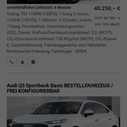
unverbindliche Lieferzeit:
6 Monate
40.250,– €
5-türig, TDI 110KW (150PS), 7-Gang S tronic,
UVP:
48.750,– €
110 kW (150 PS), 1.968 cm³, 4 Zylinder, Autom.
incl. 19% MwSt.
7-Gang, Frontantrieb, Verbrennungsmotor
(ICE), Diesel, Kraftstoffverbrauch kombiniert 5,3 (WLTP),
CO₂-Emission kombiniert 138.00 g/km (WLTP), CO₂-Klasse
E, Garantieleistung: Fahrzeuggarantie vom Hersteller,
Nichtraucher-Fahrzeug, Fahrzeugnr.: 40504
Rückrufbitte absenden
PDF-Datei, Fahrzeugexposé drucken
Drucken, parken oder vergleichen
Audi Q3 Sportback
Basis BESTELLFAHRZEUG /
FREI KONFIGURIERBAR