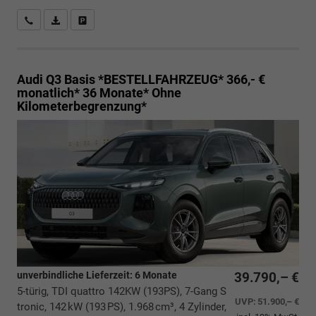
Rückrufbitte absenden
PDF-Datei, Fahrzeugexposé drucken
Drucken, parken oder vergleichen
Audi Q3
Basis *BESTELLFAHRZEUG* 366,- €
monatlich* 36 Monate* Ohne
Kilometerbegrenzung*
unverbindliche Lieferzeit:
6 Monate
39.790,– €
5-türig, TDI quattro 142KW (193PS), 7-Gang S
UVP:
51.900,– €
tronic, 142 kW (193 PS), 1.968 cm³, 4 Zylinder,