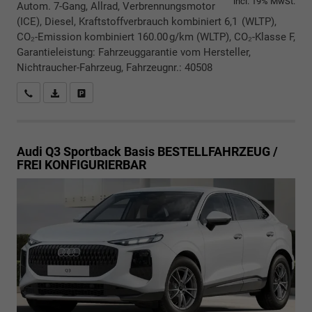
incl. 19% MwSt.
Autom. 7-Gang, Allrad, Verbrennungsmotor
(ICE), Diesel, Kraftstoffverbrauch kombiniert 6,1 (WLTP),
CO₂-Emission kombiniert 160.00 g/km (WLTP), CO₂-Klasse F,
Garantieleistung: Fahrzeuggarantie vom Hersteller,
Nichtraucher-Fahrzeug, Fahrzeugnr.: 40508
Rückrufbitte absenden
PDF-Datei, Fahrzeugexposé drucken
Drucken, parken oder vergleichen
Audi Q3 Sportback
Basis BESTELLFAHRZEUG /
FREI KONFIGURIERBAR