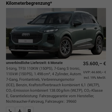
Kilometerbegrenzung*
unverbindliche Lieferzeit:
6 Monate
35.600,– €
5-türig, TFSI 110KW (150PS), 7-Gang S tronic,
UVP:
44.600,– €
110 kW (150 PS), 1.498 cm³, 4 Zylinder, Autom.
incl. 19% MwSt.
7-Gang, Frontantrieb, Verbrennungsmotor
(ICE), Benzin, Kraftstoffverbrauch kombiniert 6,1 (WLTP),
CO₂-Emission kombiniert 138.00 g/km (WLTP), CO₂-Klasse
E, Garantieleistung: Fahrzeuggarantie vom Hersteller,
Nichtraucher-Fahrzeug, Fahrzeugnr.: 39660
Rückrufbitte absenden
PDF-Datei, Fahrzeugexposé drucken
Drucken, parken oder vergleichen