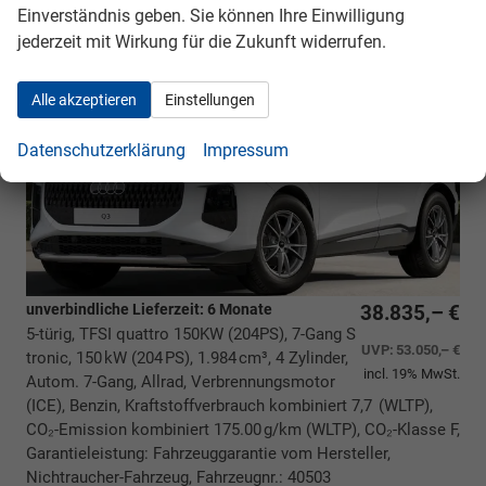
Einverständnis geben. Sie können Ihre Einwilligung
Audi Q3 Sportback
Basis BESTELLFAHRZEUG /
jederzeit mit Wirkung für die Zukunft widerrufen.
FREI KONFIGURIERBAR
Alle akzeptieren
Einstellungen
Datenschutzerklärung
Impressum
unverbindliche Lieferzeit:
6 Monate
38.835,– €
5-türig, TFSI quattro 150KW (204PS), 7-Gang S
UVP:
53.050,– €
tronic, 150 kW (204 PS), 1.984 cm³, 4 Zylinder,
incl. 19% MwSt.
Autom. 7-Gang, Allrad, Verbrennungsmotor
(ICE), Benzin, Kraftstoffverbrauch kombiniert 7,7 (WLTP),
CO₂-Emission kombiniert 175.00 g/km (WLTP), CO₂-Klasse F,
Garantieleistung: Fahrzeuggarantie vom Hersteller,
Nichtraucher-Fahrzeug, Fahrzeugnr.: 40503