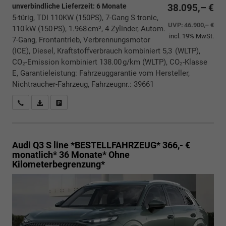
unverbindliche Lieferzeit:
6 Monate
38.095,– €
5-türig, TDI 110KW (150PS), 7-Gang S tronic,
UVP:
46.900,– €
110 kW (150 PS), 1.968 cm³, 4 Zylinder, Autom.
incl. 19% MwSt.
7-Gang, Frontantrieb, Verbrennungsmotor
(ICE), Diesel, Kraftstoffverbrauch kombiniert 5,3 (WLTP),
CO₂-Emission kombiniert 138.00 g/km (WLTP), CO₂-Klasse
E, Garantieleistung: Fahrzeuggarantie vom Hersteller,
Nichtraucher-Fahrzeug, Fahrzeugnr.: 39661
Rückrufbitte absenden
PDF-Datei, Fahrzeugexposé drucken
Drucken, parken oder vergleichen
Audi Q3
S line *BESTELLFAHRZEUG* 366,- €
monatlich* 36 Monate* Ohne
Kilometerbegrenzung*