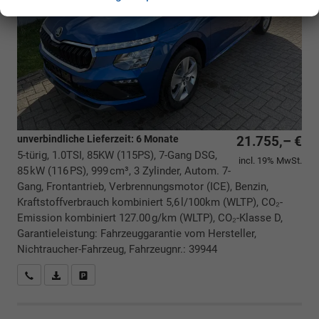
unverbindliche Lieferzeit:
6 Monate
21.755,– €
5-türig, 1.0TSI, 85KW (115PS), 7-Gang DSG,
incl. 19% MwSt.
85 kW (116 PS), 999 cm³, 3 Zylinder, Autom. 7-
Gang, Frontantrieb, Verbrennungsmotor (ICE), Benzin,
Kraftstoffverbrauch kombiniert 5,6 l/100km (WLTP), CO₂-
Emission kombiniert 127.00 g/km (WLTP), CO₂-Klasse D,
Garantieleistung: Fahrzeuggarantie vom Hersteller,
Nichtraucher-Fahrzeug, Fahrzeugnr.: 39944
Rückrufbitte absenden
PDF-Datei, Fahrzeugexposé drucken
Drucken, parken oder vergleichen