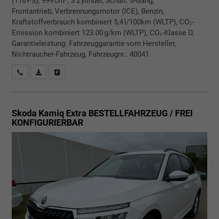
(116 PS), 999 cm³, 3 Zylinder, Schalt. 6-Gang,
Frontantrieb, Verbrennungsmotor (ICE), Benzin,
Kraftstoffverbrauch kombiniert 5,4 l/100km (WLTP), CO₂-
Emission kombiniert 123.00 g/km (WLTP), CO₂-Klasse D,
Garantieleistung: Fahrzeuggarantie vom Hersteller,
Nichtraucher-Fahrzeug, Fahrzeugnr.: 40041
Rückrufbitte absenden
PDF-Datei, Fahrzeugexposé drucken
Drucken, parken oder vergleichen
Skoda Kamiq
Extra BESTELLFAHRZEUG / FREI
KONFIGURIERBAR