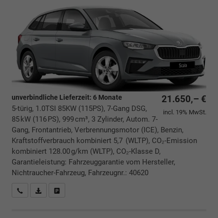
unverbindliche Lieferzeit:
6 Monate
21.650,– €
5-türig, 1.0TSI 85KW (115PS), 7-Gang DSG,
incl. 19% MwSt.
85 kW (116 PS), 999 cm³, 3 Zylinder, Autom. 7-
Gang, Frontantrieb, Verbrennungsmotor (ICE), Benzin,
Kraftstoffverbrauch kombiniert 5,7 (WLTP), CO₂-Emission
kombiniert 128.00 g/km (WLTP), CO₂-Klasse D,
Garantieleistung: Fahrzeuggarantie vom Hersteller,
Nichtraucher-Fahrzeug, Fahrzeugnr.: 40620
Rückrufbitte absenden
PDF-Datei, Fahrzeugexposé drucken
Drucken, parken oder vergleichen