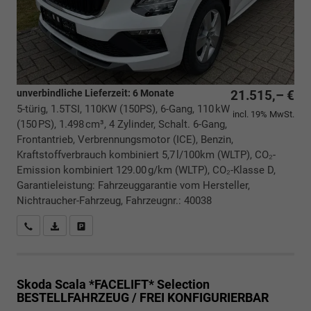
unverbindliche Lieferzeit:
6 Monate
21.515,– €
5-türig, 1.5TSI, 110KW (150PS), 6-Gang, 110 kW
incl. 19% MwSt.
(150 PS), 1.498 cm³, 4 Zylinder, Schalt. 6-Gang,
Frontantrieb, Verbrennungsmotor (ICE), Benzin,
Kraftstoffverbrauch kombiniert 5,7 l/100km (WLTP), CO₂-
Emission kombiniert 129.00 g/km (WLTP), CO₂-Klasse D,
Garantieleistung: Fahrzeuggarantie vom Hersteller,
Nichtraucher-Fahrzeug, Fahrzeugnr.: 40038
Rückrufbitte absenden
PDF-Datei, Fahrzeugexposé drucken
Drucken, parken oder vergleichen
Skoda Scala *FACELIFT*
Selection
BESTELLFAHRZEUG / FREI KONFIGURIERBAR