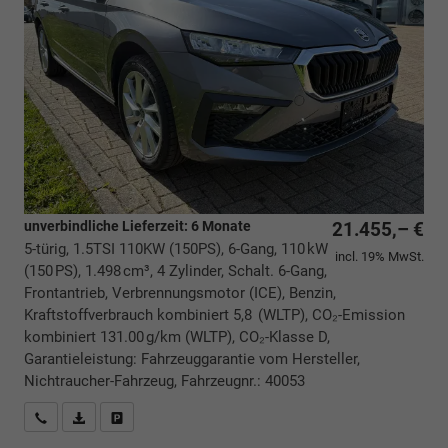
unverbindliche Lieferzeit:
6 Monate
21.455,– €
5-türig, 1.5TSI 110KW (150PS), 6-Gang, 110 kW
incl. 19% MwSt.
(150 PS), 1.498 cm³, 4 Zylinder, Schalt. 6-Gang,
Frontantrieb, Verbrennungsmotor (ICE), Benzin,
Kraftstoffverbrauch kombiniert 5,8 (WLTP), CO₂-Emission
kombiniert 131.00 g/km (WLTP), CO₂-Klasse D,
Garantieleistung: Fahrzeuggarantie vom Hersteller,
Nichtraucher-Fahrzeug, Fahrzeugnr.: 40053
Rückrufbitte absenden
PDF-Datei, Fahrzeugexposé drucken
Drucken, parken oder vergleichen