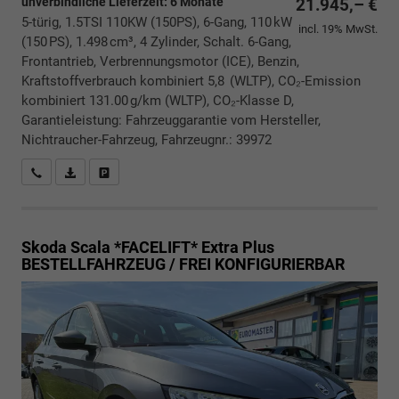
unverbindliche Lieferzeit:
6 Monate
21.945,– €
5-türig, 1.5TSI 110KW (150PS), 6-Gang, 110 kW
incl. 19% MwSt.
(150 PS), 1.498 cm³, 4 Zylinder, Schalt. 6-Gang,
Frontantrieb, Verbrennungsmotor (ICE), Benzin,
Kraftstoffverbrauch kombiniert 5,8 (WLTP), CO₂-Emission
kombiniert 131.00 g/km (WLTP), CO₂-Klasse D,
Garantieleistung: Fahrzeuggarantie vom Hersteller,
Nichtraucher-Fahrzeug, Fahrzeugnr.: 39972
Rückrufbitte absenden
PDF-Datei, Fahrzeugexposé drucken
Drucken, parken oder vergleichen
Skoda Scala *FACELIFT*
Extra Plus
BESTELLFAHRZEUG / FREI KONFIGURIERBAR