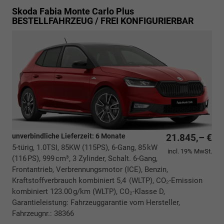
Skoda Fabia
Monte Carlo Plus
BESTELLFAHRZEUG / FREI KONFIGURIERBAR
unverbindliche Lieferzeit:
6 Monate
21.845,– €
5-türig, 1.0TSI, 85KW (115PS), 6-Gang, 85 kW
incl. 19% MwSt.
(116 PS), 999 cm³, 3 Zylinder, Schalt. 6-Gang,
Frontantrieb, Verbrennungsmotor (ICE), Benzin,
Kraftstoffverbrauch kombiniert 5,4 (WLTP), CO₂-Emission
kombiniert 123.00 g/km (WLTP), CO₂-Klasse D,
Garantieleistung: Fahrzeuggarantie vom Hersteller,
Fahrzeugnr.: 38366