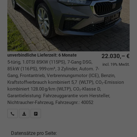
unverbindliche Lieferzeit:
6 Monate
22.030,– €
5-türig, 1.0TSI 85KW (115PS), 7-Gang DSG,
incl. 19% MwSt.
85 kW (116 PS), 999 cm³, 3 Zylinder, Autom. 7-
Gang, Frontantrieb, Verbrennungsmotor (ICE), Benzin,
Kraftstoffverbrauch kombiniert 5,7 (WLTP), CO₂-Emission
kombiniert 128.00 g/km (WLTP), CO₂-Klasse D,
Garantieleistung: Fahrzeuggarantie vom Hersteller,
Nichtraucher-Fahrzeug, Fahrzeugnr.: 40052
Rückrufbitte absenden
PDF-Datei, Fahrzeugexposé drucken
Drucken, parken oder vergleichen
Datensätze pro Seite: