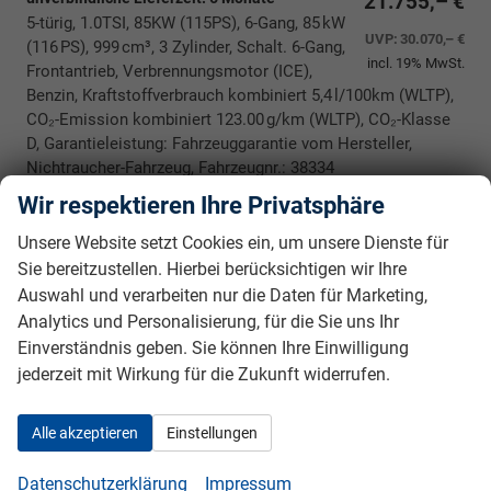
21.755,– €
5-türig, 1.0TSI, 85KW (115PS), 6-Gang, 85 kW
UVP:
30.070,– €
(116 PS), 999 cm³, 3 Zylinder, Schalt. 6-Gang,
incl. 19% MwSt.
Frontantrieb, Verbrennungsmotor (ICE),
Benzin, Kraftstoffverbrauch kombiniert 5,4 l/100km (WLTP),
CO₂-Emission kombiniert 123.00 g/km (WLTP), CO₂-Klasse
D, Garantieleistung: Fahrzeuggarantie vom Hersteller,
Nichtraucher-Fahrzeug, Fahrzeugnr.: 38334
Wir respektieren Ihre Privatsphäre
Rückrufbitte absenden
PDF-Datei, Fahrzeugexposé drucken
Drucken, parken oder vergleichen
Unsere Website setzt Cookies ein, um unsere Dienste für
Sie bereitzustellen. Hierbei berücksichtigen wir Ihre
Auswahl und verarbeiten nur die Daten für Marketing,
Skoda Kamiq
Classic *BESTELLFAHRZEUG* 130,-
€ monatlich* 36 Monate* Ohne
Analytics und Personalisierung, für die Sie uns Ihr
Kilometerbegrenzung*
Einverständnis geben. Sie können Ihre Einwilligung
jederzeit mit Wirkung für die Zukunft widerrufen.
Alle akzeptieren
Einstellungen
Datenschutzerklärung
Impressum