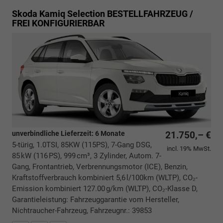
Skoda Kamiq
Selection BESTELLFAHRZEUG /
FREI KONFIGURIERBAR
unverbindliche Lieferzeit:
6 Monate
21.750,– €
5-türig, 1.0TSI, 85KW (115PS), 7-Gang DSG,
incl. 19% MwSt.
85 kW (116 PS), 999 cm³, 3 Zylinder, Autom. 7-
Gang, Frontantrieb, Verbrennungsmotor (ICE), Benzin,
Kraftstoffverbrauch kombiniert 5,6 l/100km (WLTP), CO₂-
Emission kombiniert 127.00 g/km (WLTP), CO₂-Klasse D,
Garantieleistung: Fahrzeuggarantie vom Hersteller,
Nichtraucher-Fahrzeug, Fahrzeugnr.: 39853