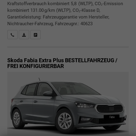
Kraftstoffverbrauch kombiniert 5,8 (WLTP), CO₂-Emission
kombiniert 131.00 g/km (WLTP), CO₂-Klasse D,
Garantieleistung: Fahrzeuggarantie vom Hersteller,
Nichtraucher-Fahrzeug, Fahrzeugnr.: 40623
Rückrufbitte absenden
PDF-Datei, Fahrzeugexposé drucken
Drucken, parken oder vergleichen
Skoda Fabia
Extra Plus BESTELLFAHRZEUG /
FREI KONFIGURIERBAR