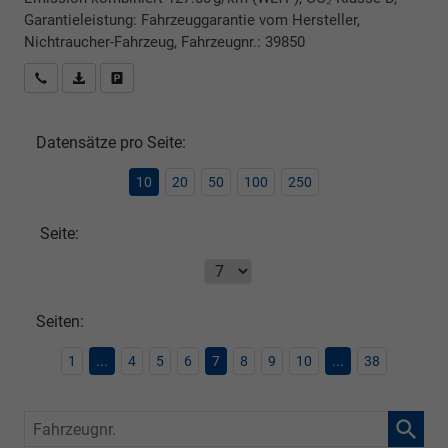
Garantieleistung: Fahrzeuggarantie vom Hersteller,
Nichtraucher-Fahrzeug, Fahrzeugnr.: 39850
Rückrufbitte absenden
PDF-Datei, Fahrzeugexposé drucken
Drucken, parken oder vergleichen
Datensätze pro Seite:
10
20
50
100
250
Seite:
Seiten:
1
...
4
5
6
7
8
9
10
...
38
Fahrzeugnr.