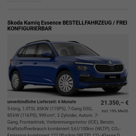
Skoda Kamiq
Essence BESTELLFAHRZEUG / FREI
KONFIGURIERBAR
unverbindliche Lieferzeit:
6 Monate
21.350,– €
5-türig, 1.0TSI, 85KW (115PS), 7-Gang DSG,
incl. 19% MwSt.
85 kW (116 PS), 999 cm³, 3 Zylinder, Autom. 7-
Gang, Frontantrieb, Verbrennungsmotor (ICE), Benzin,
Kraftstoffverbrauch kombiniert 5,6 l/100km (WLTP), CO₂-
Emission kombiniert 127.00 g/km (WLTP), CO₂-Klasse D,