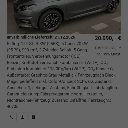
unverbindliche Lieferzeit:
21.12.2026
20.990,– €
5-türig, 1.0TSI, 70KW (95PS), 5-Gang, 70 kW
UVP:
28.379,– €
(95 PS), 999 cm³, 3 Zylinder, Schalt. 5-Gang,
incl. 19% MwSt.
Frontantrieb, Verbrennungsmotor (ICE),
Benzin, Kraftstoffverbrauch kombiniert 5 (WLTP), CO₂-
Emission kombiniert 113.00 g/km (WLTP), CO₂-Klasse C,
Außenfarbe: Graphite-Grau Metallic / Fahrzeugdach Black
Magic perleffekt inkl. Color-Concept Schwarz, Zustand,
Aussehen: 1, sehr gut, Zustand, Fahrfähigkeit: fahrtauglich,
Garantieleistung: Fahrzeuggarantie vom Hersteller,
Nichtraucher-Fahrzeug, Zustand: unfallfrei, Fahrzeugnr.:
40705
Rückrufbitte absenden
PDF-Datei, Fahrzeugexposé drucken
Drucken, parken oder vergleichen