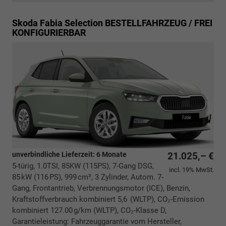
Skoda Fabia
Selection BESTELLFAHRZEUG / FREI
KONFIGURIERBAR
unverbindliche Lieferzeit:
6 Monate
21.025,– €
5-türig, 1.0TSI, 85KW (115PS), 7-Gang DSG,
incl. 19% MwSt.
85 kW (116 PS), 999 cm³, 3 Zylinder, Autom. 7-
Gang, Frontantrieb, Verbrennungsmotor (ICE), Benzin,
Kraftstoffverbrauch kombiniert 5,6 (WLTP), CO₂-Emission
kombiniert 127.00 g/km (WLTP), CO₂-Klasse D,
Garantieleistung: Fahrzeuggarantie vom Hersteller,