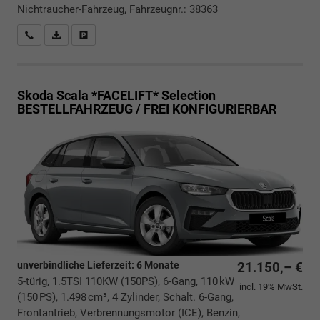
Nichtraucher-Fahrzeug, Fahrzeugnr.: 38363
Rückrufbitte absenden
PDF-Datei, Fahrzeugexposé drucken
Drucken, parken oder vergleichen
Skoda Scala *FACELIFT*
Selection
BESTELLFAHRZEUG / FREI KONFIGURIERBAR
unverbindliche Lieferzeit:
6 Monate
21.150,– €
5-türig, 1.5TSI 110KW (150PS), 6-Gang, 110 kW
incl. 19% MwSt.
(150 PS), 1.498 cm³, 4 Zylinder, Schalt. 6-Gang,
Frontantrieb, Verbrennungsmotor (ICE), Benzin,