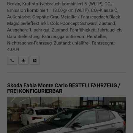
Benzin, Kraftstoffverbrauch kombiniert 5 (WLTP), CO₂-
Emission kombiniert 113.00 g/km (WLTP), CO₂-Klasse C,
Außenfarbe: Graphite-Grau Metallic / Fahrzeugdach Black
Magic perleffekt inkl. Color-Concept Schwarz, Zustand,
Aussehen: 1, sehr gut, Zustand, Fahrfähigkeit: fahrtauglich,
Garantieleistung: Fahrzeuggarantie vom Hersteller,
Nichtraucher-Fahrzeug, Zustand: unfallfrei, Fahrzeugnr.:
40704
Rückrufbitte absenden
PDF-Datei, Fahrzeugexposé drucken
Drucken, parken oder vergleichen
Skoda Fabia
Monte Carlo BESTELLFAHRZEUG /
FREI KONFIGURIERBAR