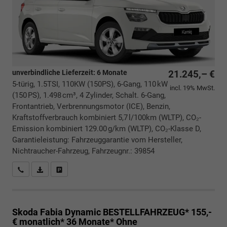
unverbindliche Lieferzeit:
6 Monate
21.245,– €
5-türig, 1.5TSI, 110KW (150PS), 6-Gang, 110 kW
incl. 19% MwSt.
(150 PS), 1.498 cm³, 4 Zylinder, Schalt. 6-Gang,
Frontantrieb, Verbrennungsmotor (ICE), Benzin,
Kraftstoffverbrauch kombiniert 5,7 l/100km (WLTP), CO₂-
Emission kombiniert 129.00 g/km (WLTP), CO₂-Klasse D,
Garantieleistung: Fahrzeuggarantie vom Hersteller,
Nichtraucher-Fahrzeug, Fahrzeugnr.: 39854
Rückrufbitte absenden
PDF-Datei, Fahrzeugexposé drucken
Drucken, parken oder vergleichen
Skoda Fabia
Dynamic BESTELLFAHRZEUG* 155,-
€ monatlich* 36 Monate* Ohne