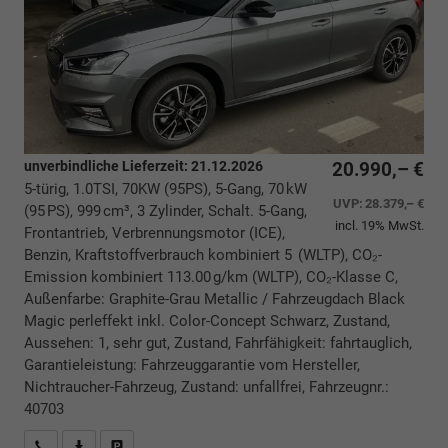
unverbindliche Lieferzeit:
21.12.2026
20.990,– €
5-türig, 1.0TSI, 70KW (95PS), 5-Gang, 70 kW
UVP:
28.379,– €
(95 PS), 999 cm³, 3 Zylinder, Schalt. 5-Gang,
incl. 19% MwSt.
Frontantrieb, Verbrennungsmotor (ICE),
Benzin, Kraftstoffverbrauch kombiniert 5 (WLTP), CO₂-
Emission kombiniert 113.00 g/km (WLTP), CO₂-Klasse C,
Außenfarbe: Graphite-Grau Metallic / Fahrzeugdach Black
Magic perleffekt inkl. Color-Concept Schwarz, Zustand,
Aussehen: 1, sehr gut, Zustand, Fahrfähigkeit: fahrtauglich,
Garantieleistung: Fahrzeuggarantie vom Hersteller,
Nichtraucher-Fahrzeug, Zustand: unfallfrei, Fahrzeugnr.:
40703
Rückrufbitte absenden
PDF-Datei, Fahrzeugexposé drucken
Drucken, parken oder vergleichen