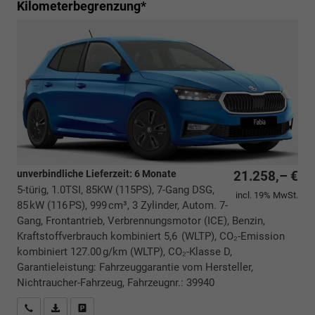
Kilometerbegrenzung*
unverbindliche Lieferzeit:
6 Monate
21.258,– €
5-türig, 1.0TSI, 85KW (115PS), 7-Gang DSG,
incl. 19% MwSt.
85 kW (116 PS), 999 cm³, 3 Zylinder, Autom. 7-
Gang, Frontantrieb, Verbrennungsmotor (ICE), Benzin,
Kraftstoffverbrauch kombiniert 5,6 (WLTP), CO₂-Emission
kombiniert 127.00 g/km (WLTP), CO₂-Klasse D,
Garantieleistung: Fahrzeuggarantie vom Hersteller,
Nichtraucher-Fahrzeug, Fahrzeugnr.: 39940
Rückrufbitte absenden
PDF-Datei, Fahrzeugexposé drucken
Drucken, parken oder vergleichen