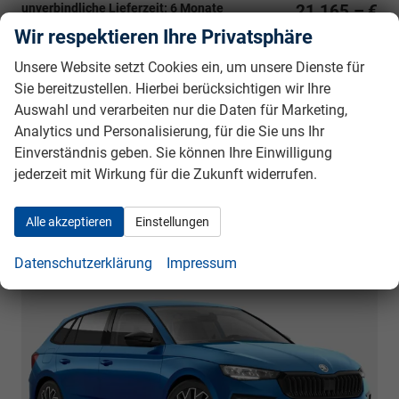
unverbindliche Lieferzeit:
6 Monate
21.165,– €
5-türig, 1.5TSI, 110KW (150PS), 7-Gang DSG,
Wir respektieren Ihre Privatsphäre
incl. 19% MwSt.
110 kW (150 PS), 1.498 cm³, 4 Zylinder, Autom.
Unsere Website setzt Cookies ein, um unsere Dienste für
7-Gang, Frontantrieb, Verbrennungsmotor (ICE), Benzin,
Kraftstoffverbrauch kombiniert 5,4 (WLTP), CO₂-Emission
Sie bereitzustellen. Hierbei berücksichtigen wir Ihre
kombiniert 122.00 g/km (WLTP), CO₂-Klasse D,
Auswahl und verarbeiten nur die Daten für Marketing,
Garantieleistung: Fahrzeuggarantie vom Hersteller,
Analytics und Personalisierung, für die Sie uns Ihr
Nichtraucher-Fahrzeug, Fahrzeugnr.: 40156
Einverständnis geben. Sie können Ihre Einwilligung
jederzeit mit Wirkung für die Zukunft widerrufen.
Rückrufbitte absenden
PDF-Datei, Fahrzeugexposé drucken
Drucken, parken oder vergleichen
Alle akzeptieren
Einstellungen
Skoda Scala *FACELIFT*
Dynamic
Datenschutzerklärung
Impressum
BESTELLFAHRZEUG / FREI KONFIGURIERBAR