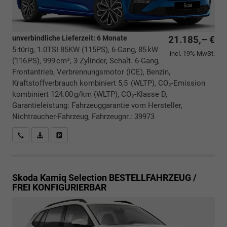
unverbindliche Lieferzeit:
6 Monate
21.185,– €
5-türig, 1.0TSI 85KW (115PS), 6-Gang, 85 kW
incl. 19% MwSt.
(116 PS), 999 cm³, 3 Zylinder, Schalt. 6-Gang,
Frontantrieb, Verbrennungsmotor (ICE), Benzin,
Kraftstoffverbrauch kombiniert 5,5 (WLTP), CO₂-Emission
kombiniert 124.00 g/km (WLTP), CO₂-Klasse D,
Garantieleistung: Fahrzeuggarantie vom Hersteller,
Nichtraucher-Fahrzeug, Fahrzeugnr.: 39973
Rückrufbitte absenden
PDF-Datei, Fahrzeugexposé drucken
Drucken, parken oder vergleichen
Skoda Kamiq
Selection BESTELLFAHRZEUG /
FREI KONFIGURIERBAR