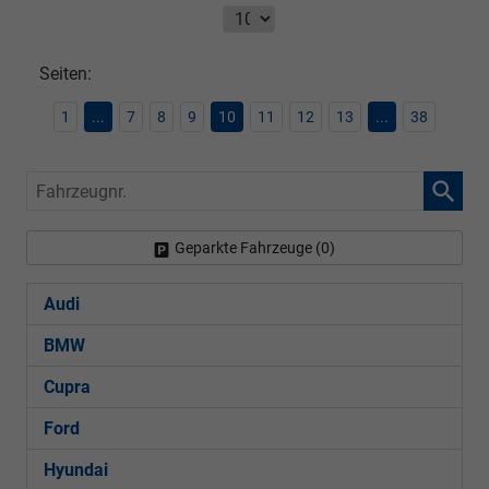
Seiten:
1
...
7
8
9
10
11
12
13
...
38
Fahrzeugnr.
Geparkte Fahrzeuge (
0
)
Audi
BMW
Cupra
Ford
Hyundai