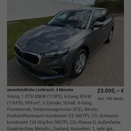
unverbindliche Lieferzeit:
4 Monate
23.095,– €
5-türig, 1.0TSI 85KW (115PS), 6-Gang, 85 kW
incl. 19% MwSt.
(116 PS), 999 cm³, 3 Zylinder, Schalt. 6-Gang,
Frontantrieb, Verbrennungsmotor (ICE), Benzin,
Kraftstoffverbrauch kombiniert 5,5 (WLTP), CO₂-Emission
kombiniert 124.00 g/km (WLTP), CO₂-Klasse D, Außenfarbe:
Graphite-Grau Metallic, Zustand, Aussehen: 1, sehr gut,