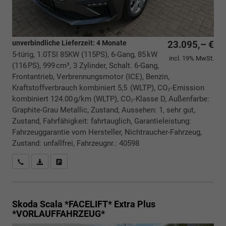
unverbindliche Lieferzeit:
4 Monate
23.095,– €
5-türig, 1.0TSI 85KW (115PS), 6-Gang, 85 kW
incl. 19% MwSt.
(116 PS), 999 cm³, 3 Zylinder, Schalt. 6-Gang,
Frontantrieb, Verbrennungsmotor (ICE), Benzin,
Kraftstoffverbrauch kombiniert 5,5 (WLTP), CO₂-Emission
kombiniert 124.00 g/km (WLTP), CO₂-Klasse D, Außenfarbe:
Graphite-Grau Metallic, Zustand, Aussehen: 1, sehr gut,
Zustand, Fahrfähigkeit: fahrtauglich, Garantieleistung:
Fahrzeuggarantie vom Hersteller, Nichtraucher-Fahrzeug,
Zustand: unfallfrei, Fahrzeugnr.: 40598
Rückrufbitte absenden
PDF-Datei, Fahrzeugexposé drucken
Drucken, parken oder vergleichen
Skoda Scala *FACELIFT*
Extra Plus
*VORLAUFFAHRZEUG*