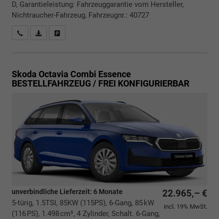
D, Garantieleistung: Fahrzeuggarantie vom Hersteller,
Nichtraucher-Fahrzeug, Fahrzeugnr.: 40727
Rückrufbitte absenden
PDF-Datei, Fahrzeugexposé drucken
Drucken, parken oder vergleichen
Skoda Octavia Combi
Essence
BESTELLFAHRZEUG / FREI KONFIGURIERBAR
unverbindliche Lieferzeit:
6 Monate
22.965,– €
5-türig, 1.5TSI, 85KW (115PS), 6-Gang, 85 kW
incl. 19% MwSt.
(116 PS), 1.498 cm³, 4 Zylinder, Schalt. 6-Gang,