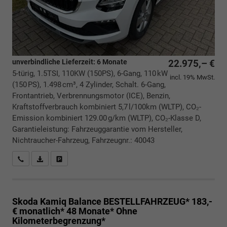
unverbindliche Lieferzeit:
6 Monate
22.975,– €
5-türig, 1.5TSI, 110KW (150PS), 6-Gang, 110 kW
incl. 19% MwSt.
(150 PS), 1.498 cm³, 4 Zylinder, Schalt. 6-Gang,
Frontantrieb, Verbrennungsmotor (ICE), Benzin,
Kraftstoffverbrauch kombiniert 5,7 l/100km (WLTP), CO₂-
Emission kombiniert 129.00 g/km (WLTP), CO₂-Klasse D,
Garantieleistung: Fahrzeuggarantie vom Hersteller,
Nichtraucher-Fahrzeug, Fahrzeugnr.: 40043
Rückrufbitte absenden
PDF-Datei, Fahrzeugexposé drucken
Drucken, parken oder vergleichen
Skoda Kamiq
Balance BESTELLFAHRZEUG* 183,-
€ monatlich* 48 Monate* Ohne
Kilometerbegrenzung*