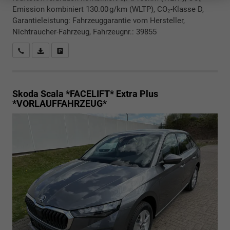
Emission kombiniert 130.00 g/km (WLTP), CO₂-Klasse D,
Garantieleistung: Fahrzeuggarantie vom Hersteller,
Nichtraucher-Fahrzeug, Fahrzeugnr.: 39855
Rückrufbitte absenden
PDF-Datei, Fahrzeugexposé drucken
Drucken, parken oder vergleichen
Skoda Scala *FACELIFT*
Extra Plus
*VORLAUFFAHRZEUG*