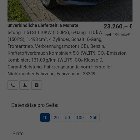
unverbindliche Lieferzeit:
6 Monate
23.260,– €
5-türig, 1.5TSI 110KW (150PS), 6-Gang, 110 kW
incl. 19% MwSt.
(150 PS), 1.498 cm³, 4 Zylinder, Schalt. 6-Gang,
Frontantrieb, Verbrennungsmotor (ICE), Benzin,
Kraftstoffverbrauch kombiniert 5,8 (WLTP), CO₂-Emission
kombiniert 131.00 g/km (WLTP), CO₂-Klasse D,
Garantieleistung: Fahrzeuggarantie vom Hersteller,
Nichtraucher-Fahrzeug, Fahrzeugnr.: 38349
Rückrufbitte absenden
PDF-Datei, Fahrzeugexposé drucken
Drucken, parken oder vergleichen
Datensätze pro Seite:
10
20
50
100
250
Seite: