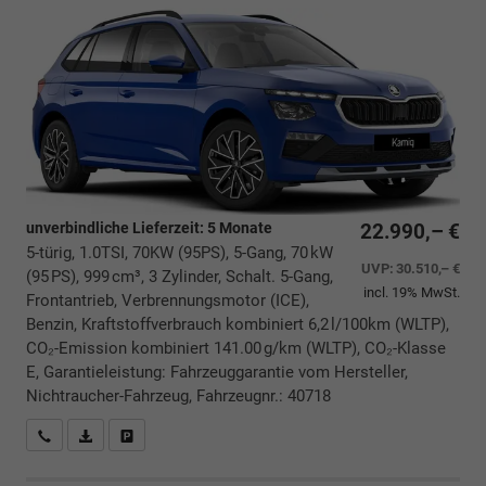
unverbindliche Lieferzeit:
5 Monate
22.990,– €
5-türig, 1.0TSI, 70KW (95PS), 5-Gang, 70 kW
UVP:
30.510,– €
(95 PS), 999 cm³, 3 Zylinder, Schalt. 5-Gang,
incl. 19% MwSt.
Frontantrieb, Verbrennungsmotor (ICE),
Benzin, Kraftstoffverbrauch kombiniert 6,2 l/100km (WLTP),
CO₂-Emission kombiniert 141.00 g/km (WLTP), CO₂-Klasse
E, Garantieleistung: Fahrzeuggarantie vom Hersteller,
Nichtraucher-Fahrzeug, Fahrzeugnr.: 40718
Rückrufbitte absenden
PDF-Datei, Fahrzeugexposé drucken
Drucken, parken oder vergleichen