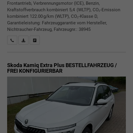
Frontantrieb, Verbrennungsmotor (ICE), Benzin,
Kraftstoffverbrauch kombiniert 5,4 (WLTP), CO₂-Emission
kombiniert 122.00 g/km (WLTP), CO₂-Klasse D,
Garantieleistung: Fahrzeuggarantie vom Hersteller,
Nichtraucher-Fahrzeug, Fahrzeugnr.: 38945
Rückrufbitte absenden
PDF-Datei, Fahrzeugexposé drucken
Drucken, parken oder vergleichen
Skoda Kamiq
Extra Plus BESTELLFAHRZEUG /
FREI KONFIGURIERBAR