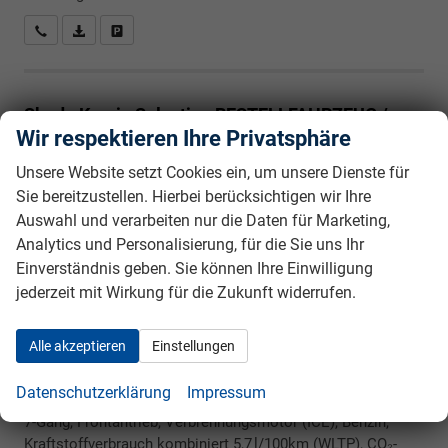
Rückrufbitte absenden
PDF-Datei, Fahrzeugexposé drucken
Drucken, parken oder vergleichen
Skoda Kamiq
Selection BESTELLFAHRZEUG /
FREI KONFIGURIERBAR
Wir respektieren Ihre Privatsphäre
Unsere Website setzt Cookies ein, um unsere Dienste für
Sie bereitzustellen. Hierbei berücksichtigen wir Ihre
Auswahl und verarbeiten nur die Daten für Marketing,
Analytics und Personalisierung, für die Sie uns Ihr
Einverständnis geben. Sie können Ihre Einwilligung
jederzeit mit Wirkung für die Zukunft widerrufen.
Alle akzeptieren
Einstellungen
unverbindliche Lieferzeit:
6 Monate
23.050,– €
5-türig, 1.5TSI, 110KW (150PS), 7-Gang DSG,
incl. 19% MwSt.
Datenschutzerklärung
Impressum
110 kW (150 PS), 1.498 cm³, 4 Zylinder, Autom.
7-Gang, Frontantrieb, Verbrennungsmotor (ICE), Benzin,
Kraftstoffverbrauch kombiniert 5,7 l/100km (WLTP), CO₂-