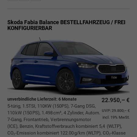
Skoda Fabia
Balance BESTELLFAHRZEUG / FREI
KONFIGURIERBAR
unverbindliche Lieferzeit:
6 Monate
22.950,– €
5-türig, 1.5TSI, 110KW (150PS), 7-Gang DSG,
UVP:
29.800,– €
110 kW (150 PS), 1.498 cm³, 4 Zylinder, Autom.
incl. 19% MwSt.
7-Gang, Frontantrieb, Verbrennungsmotor
(ICE), Benzin, Kraftstoffverbrauch kombiniert 5,4 (WLTP),
CO₂-Emission kombiniert 122.00 g/km (WLTP), CO₂-Klasse