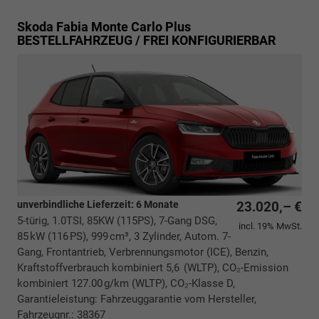
Skoda Fabia
Monte Carlo Plus
BESTELLFAHRZEUG / FREI KONFIGURIERBAR
unverbindliche Lieferzeit:
6 Monate
23.020,– €
5-türig, 1.0TSI, 85KW (115PS), 7-Gang DSG,
incl. 19% MwSt.
85 kW (116 PS), 999 cm³, 3 Zylinder, Autom. 7-
Gang, Frontantrieb, Verbrennungsmotor (ICE), Benzin,
Kraftstoffverbrauch kombiniert 5,6 (WLTP), CO₂-Emission
kombiniert 127.00 g/km (WLTP), CO₂-Klasse D,
Garantieleistung: Fahrzeuggarantie vom Hersteller,
Fahrzeugnr.: 38367