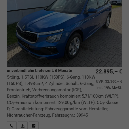
unverbindliche Lieferzeit:
6 Monate
22.895,– €
5-türig, 1.5TSI, 110KW (150PS), 6-Gang, 110 kW
UVP:
32.360,– €
(150 PS), 1.498 cm³, 4 Zylinder, Schalt. 6-Gang,
incl. 19% MwSt.
Frontantrieb, Verbrennungsmotor (ICE),
Benzin, Kraftstoffverbrauch kombiniert 5,7 l/100km (WLTP),
CO₂-Emission kombiniert 129.00 g/km (WLTP), CO₂-Klasse
D, Garantieleistung: Fahrzeuggarantie vom Hersteller,
Nichtraucher-Fahrzeug, Fahrzeugnr.: 39945
Rückrufbitte absenden
PDF-Datei, Fahrzeugexposé drucken
Drucken, parken oder vergleichen