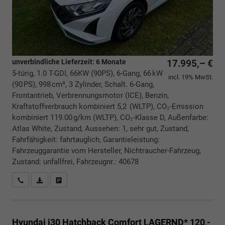
unverbindliche Lieferzeit:
6 Monate
17.995,– €
5-türig, 1.0 T-GDI, 66KW (90PS), 6-Gang, 66 kW
incl. 19% MwSt.
(90 PS), 998 cm³, 3 Zylinder, Schalt. 6-Gang,
Frontantrieb, Verbrennungsmotor (ICE), Benzin,
Kraftstoffverbrauch kombiniert 5,2 (WLTP), CO₂-Emission
kombiniert 119.00 g/km (WLTP), CO₂-Klasse D, Außenfarbe:
Atlas White, Zustand, Aussehen: 1, sehr gut, Zustand,
Fahrfähigkeit: fahrtauglich, Garantieleistung:
Fahrzeuggarantie vom Hersteller, Nichtraucher-Fahrzeug,
Zustand: unfallfrei, Fahrzeugnr.: 40678
Rückrufbitte absenden
PDF-Datei, Fahrzeugexposé drucken
Drucken, parken oder vergleichen
Hyundai i30 Hatchback
Comfort LAGERND* 120,-