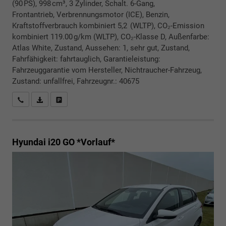
(90 PS), 998 cm³, 3 Zylinder, Schalt. 6-Gang,
Frontantrieb, Verbrennungsmotor (ICE), Benzin,
Kraftstoffverbrauch kombiniert 5,2 (WLTP), CO₂-Emission
kombiniert 119.00 g/km (WLTP), CO₂-Klasse D, Außenfarbe:
Atlas White, Zustand, Aussehen: 1, sehr gut, Zustand,
Fahrfähigkeit: fahrtauglich, Garantieleistung:
Fahrzeuggarantie vom Hersteller, Nichtraucher-Fahrzeug,
Zustand: unfallfrei, Fahrzeugnr.: 40675
Rückrufbitte absenden
PDF-Datei, Fahrzeugexposé drucken
Drucken, parken oder vergleichen
Hyundai i20
GO *Vorlauf*