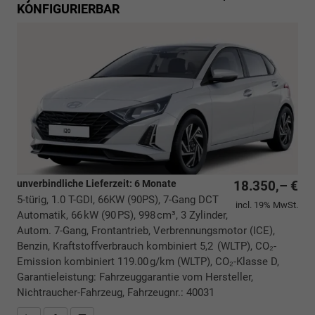
KONFIGURIERBAR
unverbindliche Lieferzeit:
6 Monate
18.350,– €
5-türig, 1.0 T-GDI, 66KW (90PS), 7-Gang DCT
incl. 19% MwSt.
Automatik, 66 kW (90 PS), 998 cm³, 3 Zylinder,
Autom. 7-Gang, Frontantrieb, Verbrennungsmotor (ICE),
Benzin, Kraftstoffverbrauch kombiniert 5,2 (WLTP), CO₂-
Emission kombiniert 119.00 g/km (WLTP), CO₂-Klasse D,
Garantieleistung: Fahrzeuggarantie vom Hersteller,
Nichtraucher-Fahrzeug, Fahrzeugnr.: 40031