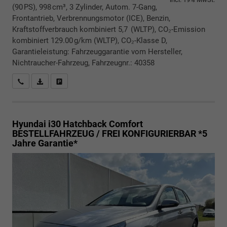
(90 PS), 998 cm³, 3 Zylinder, Autom. 7-Gang,
Frontantrieb, Verbrennungsmotor (ICE), Benzin,
Kraftstoffverbrauch kombiniert 5,7 (WLTP), CO₂-Emission
kombiniert 129.00 g/km (WLTP), CO₂-Klasse D,
Garantieleistung: Fahrzeuggarantie vom Hersteller,
Nichtraucher-Fahrzeug, Fahrzeugnr.: 40358
Rückrufbitte absenden
PDF-Datei, Fahrzeugexposé drucken
Drucken, parken oder vergleichen
Hyundai i30 Hatchback
Comfort
BESTELLFAHRZEUG / FREI KONFIGURIERBAR *5
Jahre Garantie*