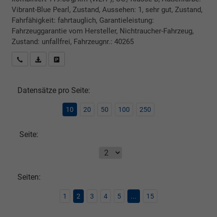
Vibrant-Blue Pearl, Zustand, Aussehen: 1, sehr gut, Zustand,
Fahrfähigkeit: fahrtauglich, Garantieleistung:
Fahrzeuggarantie vom Hersteller, Nichtraucher-Fahrzeug,
Zustand: unfallfrei, Fahrzeugnr.: 40265
Rückrufbitte absenden
PDF-Datei, Fahrzeugexposé drucken
Drucken, parken oder vergleichen
Datensätze pro Seite:
10
20
50
100
250
Seite:
Seiten:
1
2
3
4
5
...
15