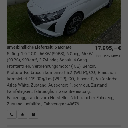
unverbindliche Lieferzeit:
6 Monate
17.995,– €
5-türig, 1.0 T-GDI, 66KW (90PS), 6-Gang, 66 kW
incl. 19% MwSt.
(90 PS), 998 cm³, 3 Zylinder, Schalt. 6-Gang,
Frontantrieb, Verbrennungsmotor (ICE), Benzin,
Kraftstoffverbrauch kombiniert 5,2 (WLTP), CO₂-Emission
kombiniert 119.00 g/km (WLTP), CO₂-Klasse D, Außenfarbe:
Atlas White, Zustand, Aussehen: 1, sehr gut, Zustand,
Fahrfähigkeit: fahrtauglich, Garantieleistung:
Fahrzeuggarantie vom Hersteller, Nichtraucher-Fahrzeug,
Zustand: unfallfrei, Fahrzeugnr.: 40676
Rückrufbitte absenden
PDF-Datei, Fahrzeugexposé drucken
Drucken, parken oder vergleichen