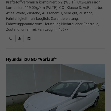
Kraftstoffverbrauch kombiniert 5,2 (WLTP), CO₂-Emission
kombiniert 119.00 g/km (WLTP), CO₂-Klasse D, Außenfarbe:
Atlas White, Zustand, Aussehen: 1, sehr gut, Zustand,
Fahrfähigkeit: fahrtauglich, Garantieleistung:
Fahrzeuggarantie vom Hersteller, Nichtraucher-Fahrzeug,
Zustand: unfallfrei, Fahrzeugnr.: 40677
Rückrufbitte absenden
PDF-Datei, Fahrzeugexposé drucken
Drucken, parken oder vergleichen
Hyundai i20
GO *Vorlauf*