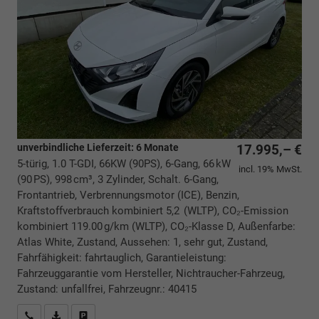
unverbindliche Lieferzeit:
6 Monate
17.995,– €
5-türig, 1.0 T-GDI, 66KW (90PS), 6-Gang, 66 kW
incl. 19% MwSt.
(90 PS), 998 cm³, 3 Zylinder, Schalt. 6-Gang,
Frontantrieb, Verbrennungsmotor (ICE), Benzin,
Kraftstoffverbrauch kombiniert 5,2 (WLTP), CO₂-Emission
kombiniert 119.00 g/km (WLTP), CO₂-Klasse D, Außenfarbe:
Atlas White, Zustand, Aussehen: 1, sehr gut, Zustand,
Fahrfähigkeit: fahrtauglich, Garantieleistung:
Fahrzeuggarantie vom Hersteller, Nichtraucher-Fahrzeug,
Zustand: unfallfrei, Fahrzeugnr.: 40415
Rückrufbitte absenden
PDF-Datei, Fahrzeugexposé drucken
Drucken, parken oder vergleichen