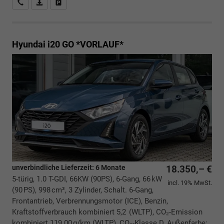
Rückrufbitte absenden
PDF-Datei, Fahrzeugexposé drucken
Drucken, parken oder vergleichen
Hyundai i20
GO *VORLAUF*
unverbindliche Lieferzeit:
6 Monate
18.350,– €
5-türig, 1.0 T-GDI, 66KW (90PS), 6-Gang, 66 kW
incl. 19% MwSt.
(90 PS), 998 cm³, 3 Zylinder, Schalt. 6-Gang,
Frontantrieb, Verbrennungsmotor (ICE), Benzin,
Kraftstoffverbrauch kombiniert 5,2 (WLTP), CO₂-Emission
kombiniert 119.00 g/km (WLTP), CO₂-Klasse D, Außenfarbe: