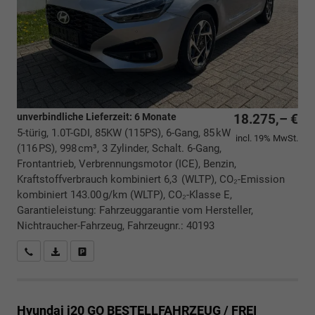
unverbindliche Lieferzeit:
6 Monate
18.275,– €
5-türig, 1.0T-GDI, 85KW (115PS), 6-Gang, 85 kW
incl. 19% MwSt.
(116 PS), 998 cm³, 3 Zylinder, Schalt. 6-Gang,
Frontantrieb, Verbrennungsmotor (ICE), Benzin,
Kraftstoffverbrauch kombiniert 6,3 (WLTP), CO₂-Emission
kombiniert 143.00 g/km (WLTP), CO₂-Klasse E,
Garantieleistung: Fahrzeuggarantie vom Hersteller,
Nichtraucher-Fahrzeug, Fahrzeugnr.: 40193
Rückrufbitte absenden
PDF-Datei, Fahrzeugexposé drucken
Drucken, parken oder vergleichen
Hyundai i20
GO BESTELLFAHRZEUG / FREI