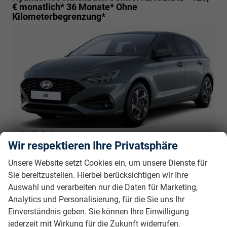
€ monatlich* 36 Monate* Ohne
Kilometerbegrenzung*
sofort lieferbar
18.000,– €
Wir respektieren Ihre Privatsphäre
5-türig, 1.5 CVVT, 71KW (96PS), 6-Gang, 71 kW
incl. 19% MwSt.
(97 PS), 1.498 cm³, 4 Zylinder, Schalt. 6-Gang,
Unsere Website setzt Cookies ein, um unsere Dienste für
Frontantrieb, Verbrennungsmotor (ICE), Benzin,
Sie bereitzustellen. Hierbei berücksichtigen wir Ihre
Kraftstoffverbrauch kombiniert 7 (WLTP), CO₂-Emission
Auswahl und verarbeiten nur die Daten für Marketing,
kombiniert 158.00 g/km (WLTP), CO₂-Klasse F, Außenfarbe:
Analytics und Personalisierung, für die Sie uns Ihr
Ecotronic Gray Pearl, Zustand, Aussehen: 1, sehr gut,
Einverständnis geben. Sie können Ihre Einwilligung
Zustand, Fahrfähigkeit: fahrtauglich, Garantieleistung:
jederzeit mit Wirkung für die Zukunft widerrufen.
Fahrzeuggarantie vom Hersteller, Nichtraucher-Fahrzeug,