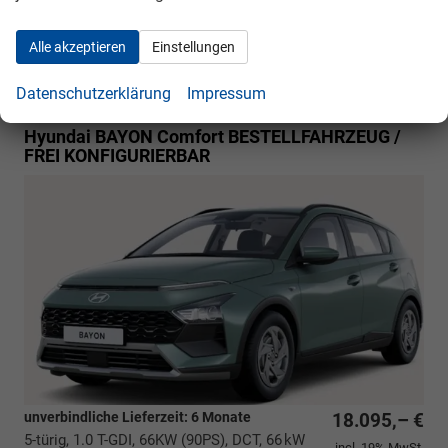
Zustand: unfallfrei, Fahrzeugnr.: 39703
Alle akzeptieren
Einstellungen
Rückrufbitte absenden
PDF-Datei, Fahrzeugexposé drucken
Drucken, parken oder vergleichen
Datenschutzerklärung
Impressum
Hyundai BAYON
Comfort BESTELLFAHRZEUG /
FREI KONFIGURIERBAR
unverbindliche Lieferzeit:
6 Monate
18.095,– €
5-türig, 1.0 T-GDI, 66KW (90PS), DCT, 66 kW
incl. 19% MwSt.