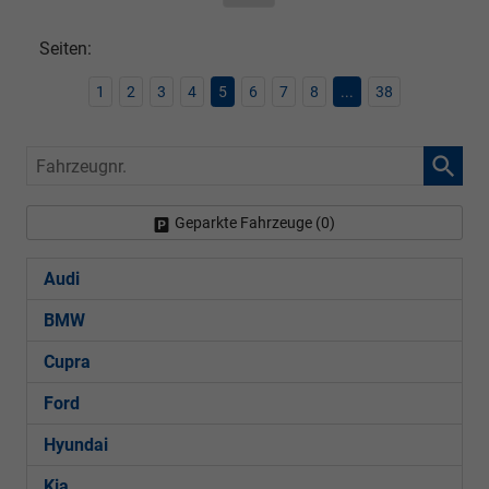
Seiten:
1
2
3
4
5
6
7
8
...
38
Fahrzeugnr.
Geparkte Fahrzeuge (
0
)
Audi
BMW
Cupra
Ford
Hyundai
Kia