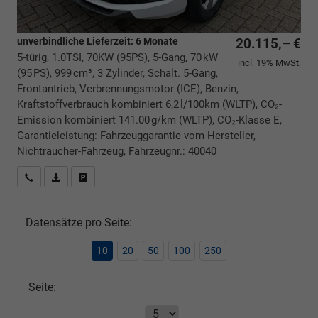
unverbindliche Lieferzeit:
6 Monate
20.115,– €
5-türig, 1.0TSI, 70KW (95PS), 5-Gang, 70 kW
incl. 19% MwSt.
(95 PS), 999 cm³, 3 Zylinder, Schalt. 5-Gang,
Frontantrieb, Verbrennungsmotor (ICE), Benzin,
Kraftstoffverbrauch kombiniert 6,2 l/100km (WLTP), CO₂-
Emission kombiniert 141.00 g/km (WLTP), CO₂-Klasse E,
Garantieleistung: Fahrzeuggarantie vom Hersteller,
Nichtraucher-Fahrzeug, Fahrzeugnr.: 40040
Rückrufbitte absenden
PDF-Datei, Fahrzeugexposé drucken
Drucken, parken oder vergleichen
Datensätze pro Seite:
10
20
50
100
250
Seite: