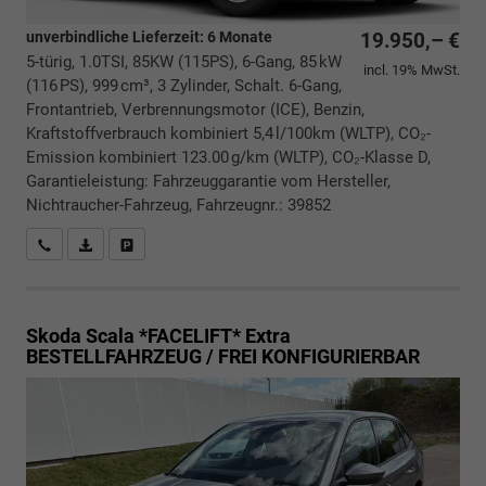
unverbindliche Lieferzeit:
6 Monate
19.950,– €
5-türig, 1.0TSI, 85KW (115PS), 6-Gang, 85 kW
incl. 19% MwSt.
(116 PS), 999 cm³, 3 Zylinder, Schalt. 6-Gang,
Frontantrieb, Verbrennungsmotor (ICE), Benzin,
Kraftstoffverbrauch kombiniert 5,4 l/100km (WLTP), CO₂-
Emission kombiniert 123.00 g/km (WLTP), CO₂-Klasse D,
Garantieleistung: Fahrzeuggarantie vom Hersteller,
Nichtraucher-Fahrzeug, Fahrzeugnr.: 39852
Rückrufbitte absenden
PDF-Datei, Fahrzeugexposé drucken
Drucken, parken oder vergleichen
Skoda Scala *FACELIFT*
Extra
BESTELLFAHRZEUG / FREI KONFIGURIERBAR