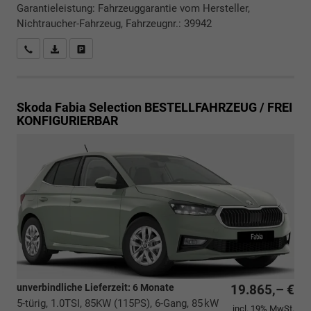
Garantieleistung: Fahrzeuggarantie vom Hersteller,
Nichtraucher-Fahrzeug, Fahrzeugnr.: 39942
Rückrufbitte absenden
PDF-Datei, Fahrzeugexposé drucken
Drucken, parken oder vergleichen
Skoda Fabia
Selection BESTELLFAHRZEUG / FREI
KONFIGURIERBAR
unverbindliche Lieferzeit:
6 Monate
19.865,– €
5-türig, 1.0TSI, 85KW (115PS), 6-Gang, 85 kW
incl. 19% MwSt.