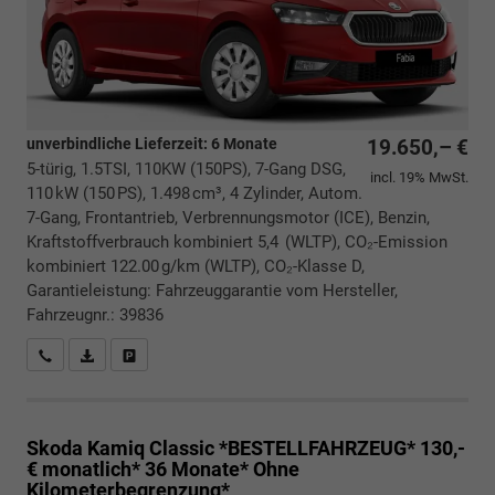
unverbindliche Lieferzeit:
6 Monate
19.650,– €
5-türig, 1.5TSI, 110KW (150PS), 7-Gang DSG,
incl. 19% MwSt.
110 kW (150 PS), 1.498 cm³, 4 Zylinder, Autom.
7-Gang, Frontantrieb, Verbrennungsmotor (ICE), Benzin,
Kraftstoffverbrauch kombiniert 5,4 (WLTP), CO₂-Emission
kombiniert 122.00 g/km (WLTP), CO₂-Klasse D,
Garantieleistung: Fahrzeuggarantie vom Hersteller,
Fahrzeugnr.: 39836
Rückrufbitte absenden
PDF-Datei, Fahrzeugexposé drucken
Drucken, parken oder vergleichen
Skoda Kamiq
Classic *BESTELLFAHRZEUG* 130,-
€ monatlich* 36 Monate* Ohne
Kilometerbegrenzung*