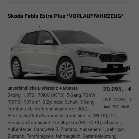
Skoda Fabia
Extra Plus *VORLAUFFAHRZEUG*
unverbindliche Lieferzeit:
4 Monate
20.095,– €
5-türig, 1.0TSI, 70KW (95PS), 5-Gang, 70 kW
UVP:
28.299,– €
(95 PS), 999 cm³, 3 Zylinder, Schalt. 5-Gang,
incl. 19% MwSt.
Frontantrieb, Verbrennungsmotor (ICE),
Benzin, Kraftstoffverbrauch kombiniert 5 (WLTP), CO₂-
Emission kombiniert 113.00 g/km (WLTP), CO₂-Klasse C,
Außenfarbe: Candy-Weiß, Zustand, Aussehen: 1, sehr gut,
Zustand, Fahrfähigkeit: fahrtauglich, Garantieleistung: