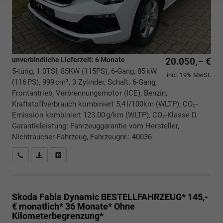
unverbindliche Lieferzeit:
6 Monate
20.050,– €
5-türig, 1.0TSI, 85KW (115PS), 6-Gang, 85 kW
incl. 19% MwSt.
(116 PS), 999 cm³, 3 Zylinder, Schalt. 6-Gang,
Frontantrieb, Verbrennungsmotor (ICE), Benzin,
Kraftstoffverbrauch kombiniert 5,4 l/100km (WLTP), CO₂-
Emission kombiniert 123.00 g/km (WLTP), CO₂-Klasse D,
Garantieleistung: Fahrzeuggarantie vom Hersteller,
Nichtraucher-Fahrzeug, Fahrzeugnr.: 40036
Rückrufbitte absenden
PDF-Datei, Fahrzeugexposé drucken
Drucken, parken oder vergleichen
Skoda Fabia
Dynamic BESTELLFAHRZEUG* 145,-
€ monatlich* 36 Monate* Ohne
Kilometerbegrenzung*