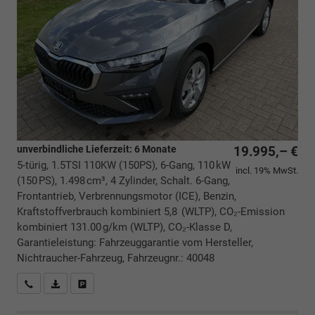
unverbindliche Lieferzeit:
6 Monate
19.995,– €
5-türig, 1.5TSI 110KW (150PS), 6-Gang, 110 kW
incl. 19% MwSt.
(150 PS), 1.498 cm³, 4 Zylinder, Schalt. 6-Gang,
Frontantrieb, Verbrennungsmotor (ICE), Benzin,
Kraftstoffverbrauch kombiniert 5,8 (WLTP), CO₂-Emission
kombiniert 131.00 g/km (WLTP), CO₂-Klasse D,
Garantieleistung: Fahrzeuggarantie vom Hersteller,
Nichtraucher-Fahrzeug, Fahrzeugnr.: 40048
Rückrufbitte absenden
PDF-Datei, Fahrzeugexposé drucken
Drucken, parken oder vergleichen