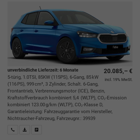
unverbindliche Lieferzeit:
6 Monate
20.085,– €
5-türig, 1.0TSI, 85KW (115PS), 6-Gang, 85 kW
incl. 19% MwSt.
(116 PS), 999 cm³, 3 Zylinder, Schalt. 6-Gang,
Frontantrieb, Verbrennungsmotor (ICE), Benzin,
Kraftstoffverbrauch kombiniert 5,4 (WLTP), CO₂-Emission
kombiniert 123.00 g/km (WLTP), CO₂-Klasse D,
Garantieleistung: Fahrzeuggarantie vom Hersteller,
Nichtraucher-Fahrzeug, Fahrzeugnr.: 39939
Rückrufbitte absenden
PDF-Datei, Fahrzeugexposé drucken
Drucken, parken oder vergleichen