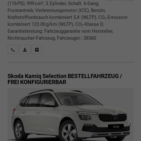
(116 PS), 999 cm³, 3 Zylinder, Schalt. 6-Gang,
Frontantrieb, Verbrennungsmotor (ICE), Benzin,
Kraftstoffverbrauch kombiniert 5,4 (WLTP), CO₂-Emission
kombiniert 123.00 g/km (WLTP), CO₂-Klasse D,
Garantieleistung: Fahrzeuggarantie vom Hersteller,
Nichtraucher-Fahrzeug, Fahrzeugnr.: 38360
Rückrufbitte absenden
PDF-Datei, Fahrzeugexposé drucken
Drucken, parken oder vergleichen
Skoda Kamiq
Selection BESTELLFAHRZEUG /
FREI KONFIGURIERBAR