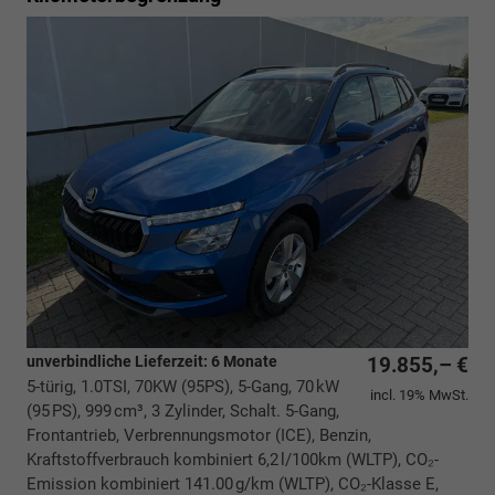
unverbindliche Lieferzeit:
6 Monate
19.855,– €
5-türig, 1.0TSI, 70KW (95PS), 5-Gang, 70 kW
incl. 19% MwSt.
(95 PS), 999 cm³, 3 Zylinder, Schalt. 5-Gang,
Frontantrieb, Verbrennungsmotor (ICE), Benzin,
Kraftstoffverbrauch kombiniert 6,2 l/100km (WLTP), CO₂-
Emission kombiniert 141.00 g/km (WLTP), CO₂-Klasse E,