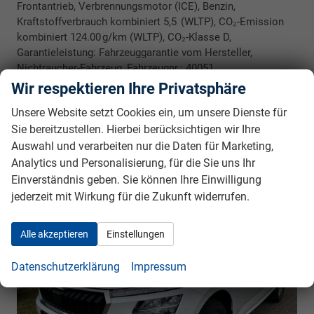
Frontantrieb, Verbrennungsmotor (ICE), Benzin,
Kraftstoffverbrauch kombiniert 5,5 (WLTP), CO₂-Emission
kombiniert 124.00 g/km (WLTP), CO₂-Klasse D,
Garantieleistung: Fahrzeuggarantie vom Hersteller,
Nichtraucher-Fahrzeug, Fahrzeugnr.: 40051
Wir respektieren Ihre Privatsphäre
Rückrufbitte absenden
PDF-Datei, Fahrzeugexposé drucken
Drucken, parken oder vergleichen
Unsere Website setzt Cookies ein, um unsere Dienste für
Sie bereitzustellen. Hierbei berücksichtigen wir Ihre
Auswahl und verarbeiten nur die Daten für Marketing,
Skoda Kamiq
Extra BESTELLFAHRZEUG / FREI
Analytics und Personalisierung, für die Sie uns Ihr
KONFIGURIERBAR
Einverständnis geben. Sie können Ihre Einwilligung
jederzeit mit Wirkung für die Zukunft widerrufen.
Alle akzeptieren
Einstellungen
Datenschutzerklärung
Impressum