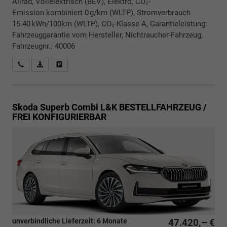
Allrad, Vollelektrisch (BEV), Elektro, CO₂-
Emission kombiniert 0 g/km (WLTP), Stromverbrauch
15.40 kWh/100km (WLTP), CO₂-Klasse A, Garantieleistung:
Fahrzeuggarantie vom Hersteller, Nichtraucher-Fahrzeug,
Fahrzeugnr.: 40006
Rückrufbitte absenden
PDF-Datei, Fahrzeugexposé drucken
Drucken, parken oder vergleichen
Skoda Superb Combi
L&K BESTELLFAHRZEUG /
FREI KONFIGURIERBAR
unverbindliche Lieferzeit:
6 Monate
47.420,– €