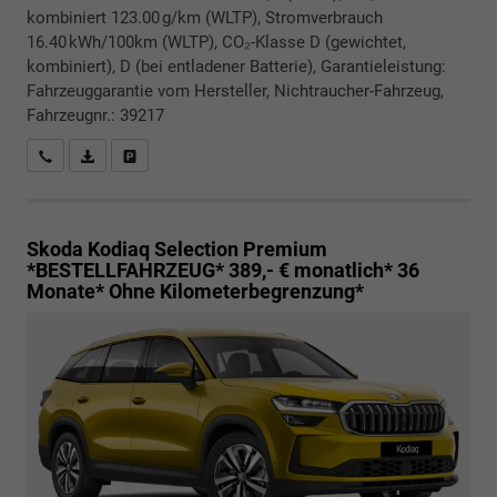
kombiniert 123.00 g/km (WLTP), Stromverbrauch
16.40 kWh/100km (WLTP), CO₂-Klasse D (gewichtet,
kombiniert), D (bei entladener Batterie), Garantieleistung:
Fahrzeuggarantie vom Hersteller, Nichtraucher-Fahrzeug,
Fahrzeugnr.: 39217
Rückrufbitte absenden
PDF-Datei, Fahrzeugexposé drucken
Drucken, parken oder vergleichen
Skoda Kodiaq
Selection Premium
*BESTELLFAHRZEUG* 389,- € monatlich* 36
Monate* Ohne Kilometerbegrenzung*