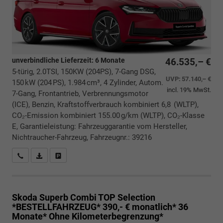
unverbindliche Lieferzeit:
6 Monate
46.535,– €
5-türig, 2.0TSI, 150KW (204PS), 7-Gang DSG,
UVP:
57.140,– €
150 kW (204 PS), 1.984 cm³, 4 Zylinder, Autom.
incl. 19% MwSt.
7-Gang, Frontantrieb, Verbrennungsmotor
(ICE), Benzin, Kraftstoffverbrauch kombiniert 6,8 (WLTP),
CO₂-Emission kombiniert 155.00 g/km (WLTP), CO₂-Klasse
E, Garantieleistung: Fahrzeuggarantie vom Hersteller,
Nichtraucher-Fahrzeug, Fahrzeugnr.: 39216
Rückrufbitte absenden
PDF-Datei, Fahrzeugexposé drucken
Drucken, parken oder vergleichen
Skoda Superb Combi
TOP Selection
*BESTELLFAHRZEUG* 390,- € monatlich* 36
Monate* Ohne Kilometerbegrenzung*