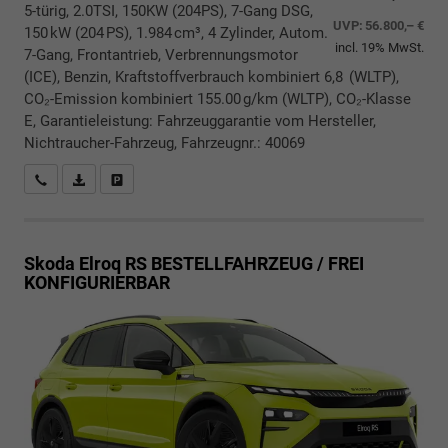
5-türig, 2.0TSI, 150KW (204PS), 7-Gang DSG,
UVP:
56.800,– €
150 kW (204 PS), 1.984 cm³, 4 Zylinder, Autom.
incl. 19% MwSt.
7-Gang, Frontantrieb, Verbrennungsmotor
(ICE), Benzin, Kraftstoffverbrauch kombiniert 6,8 (WLTP),
CO₂-Emission kombiniert 155.00 g/km (WLTP), CO₂-Klasse
E, Garantieleistung: Fahrzeuggarantie vom Hersteller,
Nichtraucher-Fahrzeug, Fahrzeugnr.: 40069
Rückrufbitte absenden
PDF-Datei, Fahrzeugexposé drucken
Drucken, parken oder vergleichen
Skoda Elroq
RS BESTELLFAHRZEUG / FREI
KONFIGURIERBAR