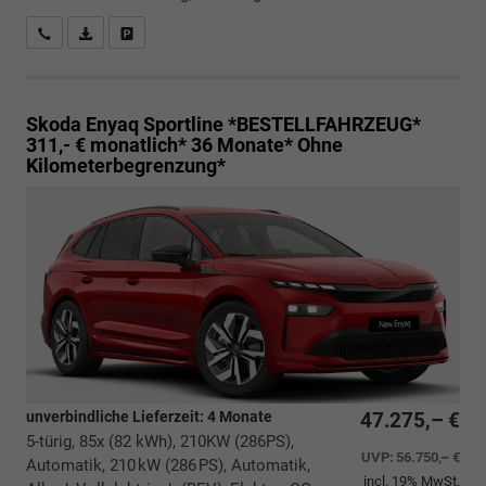
Rückrufbitte absenden
PDF-Datei, Fahrzeugexposé drucken
Drucken, parken oder vergleichen
Skoda Enyaq
Sportline *BESTELLFAHRZEUG*
311,- € monatlich* 36 Monate* Ohne
Kilometerbegrenzung*
unverbindliche Lieferzeit:
4 Monate
47.275,– €
5-türig, 85x (82 kWh), 210KW (286PS),
UVP:
56.750,– €
Automatik, 210 kW (286 PS), Automatik,
incl. 19% MwSt.