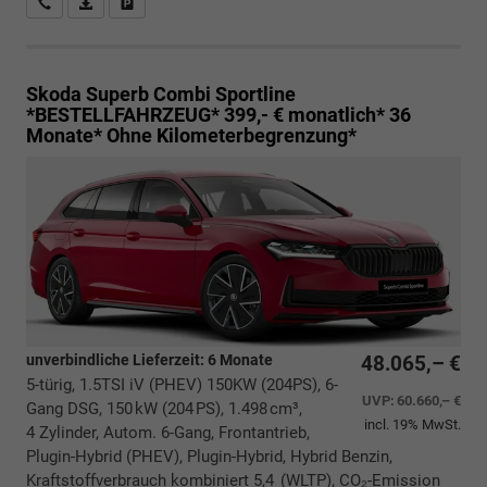
Rückrufbitte absenden
PDF-Datei, Fahrzeugexposé drucken
Drucken, parken oder vergleichen
Skoda Superb Combi
Sportline
*BESTELLFAHRZEUG* 399,- € monatlich* 36
Monate* Ohne Kilometerbegrenzung*
unverbindliche Lieferzeit:
6 Monate
48.065,– €
5-türig, 1.5TSI iV (PHEV) 150KW (204PS), 6-
UVP:
60.660,– €
Gang DSG, 150 kW (204 PS), 1.498 cm³,
incl. 19% MwSt.
4 Zylinder, Autom. 6-Gang, Frontantrieb,
Plugin-Hybrid (PHEV), Plugin-Hybrid, Hybrid Benzin,
Kraftstoffverbrauch kombiniert 5,4 (WLTP), CO₂-Emission