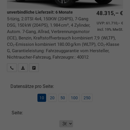
unverbindliche Lieferzeit:
6 Monate
48.315,– €
5-türig, 2.0TSI 4x4, 150KW (204PS), 7-Gang
UVP:
61.710,– €
DSG, 150 kW (204 PS), 1.984 cm³, 4 Zylinder,
incl. 19% MwSt.
Autom. 7-Gang, Allrad, Verbrennungsmotor
(ICE), Benzin, Kraftstoffverbrauch kombiniert 7,9 (WLTP),
CO₂-Emission kombiniert 180.00 g/km (WLTP), CO₂-Klasse
G, Garantieleistung: Fahrzeuggarantie vom Hersteller,
Nichtraucher-Fahrzeug, Fahrzeugnr.: 40012
Rückrufbitte absenden
PDF-Datei, Fahrzeugexposé drucken
Drucken, parken oder vergleichen
Datensätze pro Seite:
10
20
50
100
250
Seite: