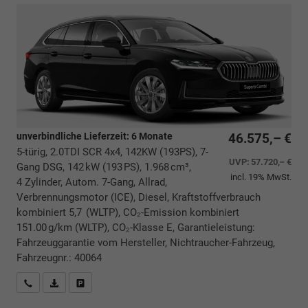
unverbindliche Lieferzeit:
6 Monate
46.575,– €
5-türig, 2.0TDI SCR 4x4, 142KW (193PS), 7-
UVP:
57.720,– €
Gang DSG, 142 kW (193 PS), 1.968 cm³,
incl. 19% MwSt.
4 Zylinder, Autom. 7-Gang, Allrad,
Verbrennungsmotor (ICE), Diesel, Kraftstoffverbrauch
kombiniert 5,7 (WLTP), CO₂-Emission kombiniert
151.00 g/km (WLTP), CO₂-Klasse E, Garantieleistung:
Fahrzeuggarantie vom Hersteller, Nichtraucher-Fahrzeug,
Fahrzeugnr.: 40064
Rückrufbitte absenden
PDF-Datei, Fahrzeugexposé drucken
Drucken, parken oder vergleichen