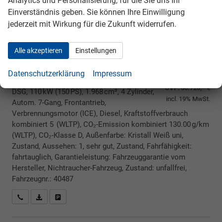
Analytics und Personalisierung, für die Sie uns Ihr
Einverständnis geben. Sie können Ihre Einwilligung
jederzeit mit Wirkung für die Zukunft widerrufen.
Alle akzeptieren
Einstellungen
unverbindliche Lieferzeit:
17.08.2026
47.600,– €
Datenschutzerklärung
Impressum
5-türig, 2.0TDI SCR, 110KW (150PS), 7-Gang
UVP:
60.720,– €
DSG, 110 kW (150 PS), 1.968 cm³, 4 Zylinder,
incl. 19% MwSt.
Autom. 7-Gang, Frontantrieb,
Verbrennungsmotor (ICE), Diesel, Kraftstoffverbrauch
kombiniert 5 (WLTP), CO₂-Emission kombiniert 130.00 g/km
(WLTP), CO₂-Klasse D, Außenfarbe: Kristall Weiß uni,
Zustand, Aussehen: 1, sehr gut, Zustand, Fahrfähigkeit:
fahrtauglich, Garantieleistung: Fahrzeuggarantie vom
Hersteller, Nichtraucher-Fahrzeug, Zustand: unfallfrei,
Fahrzeugnr.: 40487
Rückrufbitte absenden
PDF-Datei, Fahrzeugexposé drucken
Drucken, parken oder vergleichen