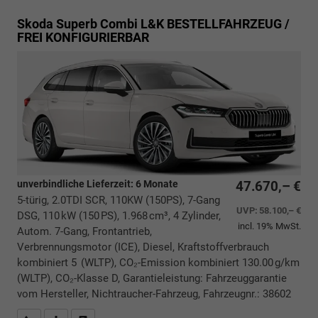
Skoda Superb Combi
L&K BESTELLFAHRZEUG /
FREI KONFIGURIERBAR
unverbindliche Lieferzeit:
6 Monate
47.670,– €
5-türig, 2.0TDI SCR, 110KW (150PS), 7-Gang
UVP:
58.100,– €
DSG, 110 kW (150 PS), 1.968 cm³, 4 Zylinder,
incl. 19% MwSt.
Autom. 7-Gang, Frontantrieb,
Verbrennungsmotor (ICE), Diesel, Kraftstoffverbrauch
kombiniert 5 (WLTP), CO₂-Emission kombiniert 130.00 g/km
(WLTP), CO₂-Klasse D, Garantieleistung: Fahrzeuggarantie
vom Hersteller, Nichtraucher-Fahrzeug, Fahrzeugnr.: 38602