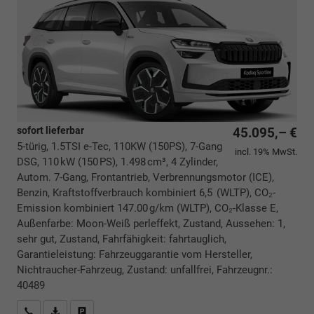
sofort lieferbar
45.095,– €
5-türig, 1.5TSI e-Tec, 110KW (150PS), 7-Gang
incl. 19% MwSt.
DSG, 110 kW (150 PS), 1.498 cm³, 4 Zylinder,
Autom. 7-Gang, Frontantrieb, Verbrennungsmotor (ICE),
Benzin, Kraftstoffverbrauch kombiniert 6,5 (WLTP), CO₂-
Emission kombiniert 147.00 g/km (WLTP), CO₂-Klasse E,
Außenfarbe: Moon-Weiß perleffekt, Zustand, Aussehen: 1,
sehr gut, Zustand, Fahrfähigkeit: fahrtauglich,
Garantieleistung: Fahrzeuggarantie vom Hersteller,
Nichtraucher-Fahrzeug, Zustand: unfallfrei, Fahrzeugnr.:
40489
Rückrufbitte absenden
PDF-Datei, Fahrzeugexposé drucken
Drucken, parken oder vergleichen