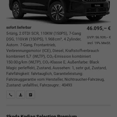
sofort lieferbar
46.095,– €
5-türig, 2.0TDI SCR, 110KW (150PS), 7-Gang
UVP:
56.939,– €
DSG, 110 kW (150 PS), 1.968 cm³, 4 Zylinder,
incl. 19% MwSt.
Autom. 7-Gang, Frontantrieb,
Verbrennungsmotor (ICE), Diesel, Kraftstoffverbrauch
kombiniert 5,7 (WLTP), CO₂-Emission kombiniert
150.00 g/km (WLTP), CO₂-Klasse E, Außenfarbe: Black
Magic perleffekt, Zustand, Aussehen: 1, sehr gut, Zustand,
Fahrfähigkeit: fahrtauglich, Garantieleistung:
Fahrzeuggarantie vom Hersteller, Nichtraucher-Fahrzeug,
Zustand: unfallfrei, Fahrzeugnr.: 40493
Rückrufbitte absenden
PDF-Datei, Fahrzeugexposé drucken
Drucken, parken oder vergleichen
Skoda Kodiaq
Selection Premium