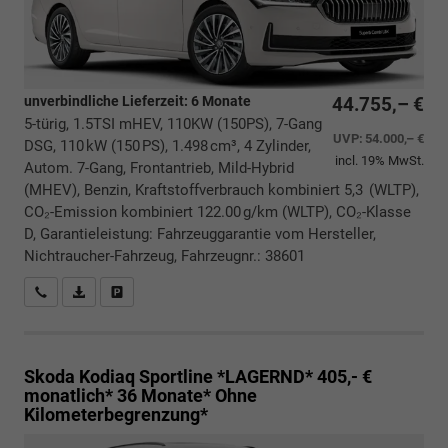
unverbindliche Lieferzeit:
6 Monate
44.755,– €
5-türig, 1.5TSI mHEV, 110KW (150PS), 7-Gang
UVP:
54.000,– €
DSG, 110 kW (150 PS), 1.498 cm³, 4 Zylinder,
incl. 19% MwSt.
Autom. 7-Gang, Frontantrieb, Mild-Hybrid
(MHEV), Benzin, Kraftstoffverbrauch kombiniert 5,3 (WLTP),
CO₂-Emission kombiniert 122.00 g/km (WLTP), CO₂-Klasse
D, Garantieleistung: Fahrzeuggarantie vom Hersteller,
Nichtraucher-Fahrzeug, Fahrzeugnr.: 38601
Rückrufbitte absenden
PDF-Datei, Fahrzeugexposé drucken
Drucken, parken oder vergleichen
Skoda Kodiaq
Sportline *LAGERND* 405,- €
monatlich* 36 Monate* Ohne
Kilometerbegrenzung*