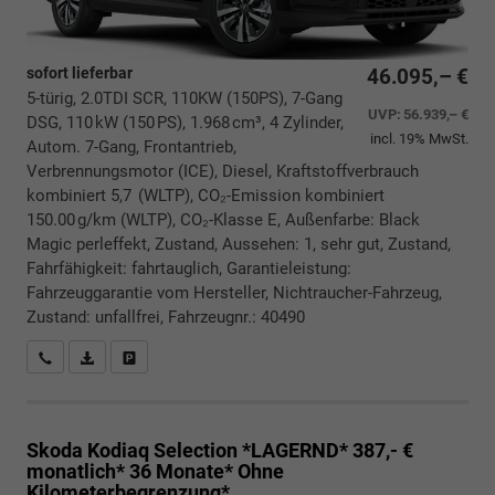
sofort lieferbar
46.095,– €
5-türig, 2.0TDI SCR, 110KW (150PS), 7-Gang
UVP:
56.939,– €
DSG, 110 kW (150 PS), 1.968 cm³, 4 Zylinder,
incl. 19% MwSt.
Autom. 7-Gang, Frontantrieb,
Verbrennungsmotor (ICE), Diesel, Kraftstoffverbrauch
kombiniert 5,7 (WLTP), CO₂-Emission kombiniert
150.00 g/km (WLTP), CO₂-Klasse E, Außenfarbe: Black
Magic perleffekt, Zustand, Aussehen: 1, sehr gut, Zustand,
Fahrfähigkeit: fahrtauglich, Garantieleistung:
Fahrzeuggarantie vom Hersteller, Nichtraucher-Fahrzeug,
Zustand: unfallfrei, Fahrzeugnr.: 40490
Rückrufbitte absenden
PDF-Datei, Fahrzeugexposé drucken
Drucken, parken oder vergleichen
Skoda Kodiaq
Selection *LAGERND* 387,- €
monatlich* 36 Monate* Ohne
Kilometerbegrenzung*