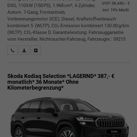
UVP:
58.440,– €
DSG, 110 kW (150 PS), 1.968 cm³, 4 Zylinder,
incl. 19% MwSt.
Autom. 7-Gang, Frontantrieb,
Verbrennungsmotor (ICE), Diesel, Kraftstoffverbrauch
kombiniert 5 (WLTP), CO₂-Emission kombiniert 130.00 g/km
(WLTP), CO₂-Klasse D, Garantieleistung: Fahrzeuggarantie
vom Hersteller, Nichtraucher-Fahrzeug, Fahrzeugnr.: 39215
Rückrufbitte absenden
PDF-Datei, Fahrzeugexposé drucken
Drucken, parken oder vergleichen
Skoda Kodiaq
Selection *LAGERND* 387,- €
monatlich* 36 Monate* Ohne
Kilometerbegrenzung*