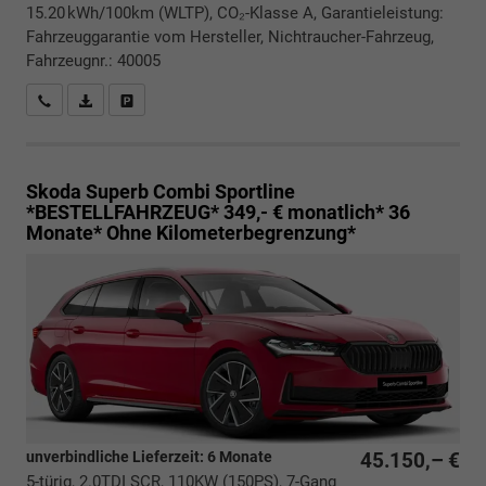
15.20 kWh/100km (WLTP), CO₂-Klasse A, Garantieleistung:
Fahrzeuggarantie vom Hersteller, Nichtraucher-Fahrzeug,
Fahrzeugnr.: 40005
Rückrufbitte absenden
PDF-Datei, Fahrzeugexposé drucken
Drucken, parken oder vergleichen
Skoda Superb Combi
Sportline
*BESTELLFAHRZEUG* 349,- € monatlich* 36
Monate* Ohne Kilometerbegrenzung*
unverbindliche Lieferzeit:
6 Monate
45.150,– €
5-türig, 2.0TDI SCR, 110KW (150PS), 7-Gang