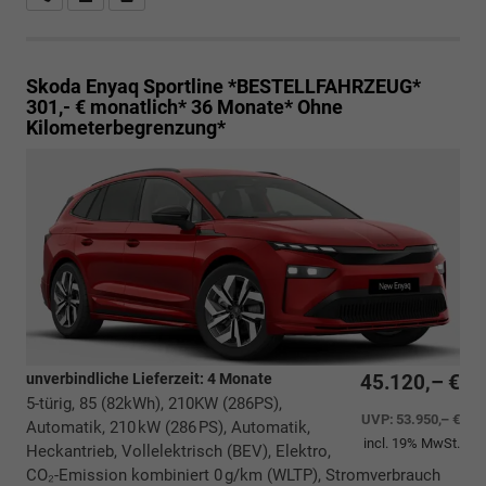
Skoda Enyaq
Sportline *BESTELLFAHRZEUG*
301,- € monatlich* 36 Monate* Ohne
Kilometerbegrenzung*
unverbindliche Lieferzeit:
4 Monate
45.120,– €
5-türig, 85 (82kWh), 210KW (286PS),
UVP:
53.950,– €
Automatik, 210 kW (286 PS), Automatik,
incl. 19% MwSt.
Heckantrieb, Vollelektrisch (BEV), Elektro,
CO₂-Emission kombiniert 0 g/km (WLTP), Stromverbrauch