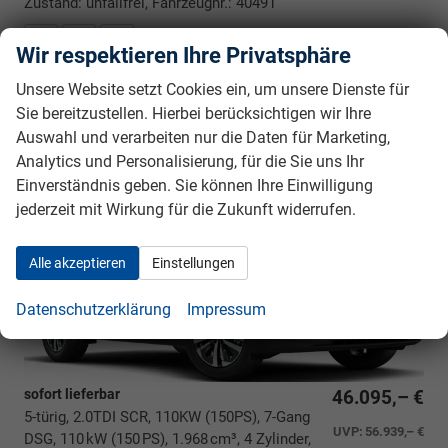
Zustand: unfallfrei, Fahrzeugnr.: 40491
Rückrufbitte absenden
PDF-Datei, Fahrzeugexposé drucken
Drucken, parken oder vergleichen
Wir respektieren Ihre Privatsphäre
Unsere Website setzt Cookies ein, um unsere Dienste für
Sie bereitzustellen. Hierbei berücksichtigen wir Ihre
Skoda Kodiaq
Selection *LAGERND* 387,- €
Auswahl und verarbeiten nur die Daten für Marketing,
monatlich* 36 Monate* Ohne
Kilometerbegrenzung*
Analytics und Personalisierung, für die Sie uns Ihr
Einverständnis geben. Sie können Ihre Einwilligung
jederzeit mit Wirkung für die Zukunft widerrufen.
Alle akzeptieren
Einstellungen
Datenschutzerklärung
Impressum
sofort lieferbar
46.095,– €
5-türig, 2.0TDI SCR, 110KW (150PS), 7-Gang
UVP:
56.939,– €
DSG, 110 kW (150 PS), 1.968 cm³, 4 Zylinder,