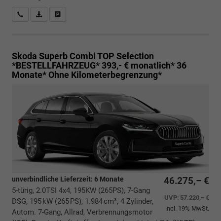
Rückrufbitte absenden
PDF-Datei, Fahrzeugexposé drucken
Drucken, parken oder vergleichen
Skoda Superb Combi
TOP Selection
*BESTELLFAHRZEUG* 393,- € monatlich* 36
Monate* Ohne Kilometerbegrenzung*
unverbindliche Lieferzeit:
6 Monate
46.275,– €
5-türig, 2.0TSI 4x4, 195KW (265PS), 7-Gang
UVP:
57.220,– €
DSG, 195 kW (265 PS), 1.984 cm³, 4 Zylinder,
incl. 19% MwSt.
Autom. 7-Gang, Allrad, Verbrennungsmotor