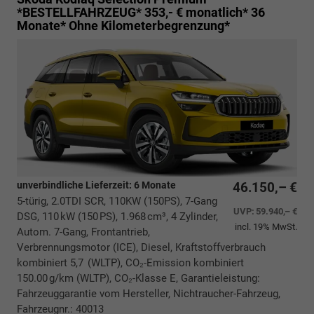
*BESTELLFAHRZEUG* 353,- € monatlich* 36
Monate* Ohne Kilometerbegrenzung*
unverbindliche Lieferzeit:
6 Monate
46.150,– €
5-türig, 2.0TDI SCR, 110KW (150PS), 7-Gang
UVP:
59.940,– €
DSG, 110 kW (150 PS), 1.968 cm³, 4 Zylinder,
incl. 19% MwSt.
Autom. 7-Gang, Frontantrieb,
Verbrennungsmotor (ICE), Diesel, Kraftstoffverbrauch
kombiniert 5,7 (WLTP), CO₂-Emission kombiniert
150.00 g/km (WLTP), CO₂-Klasse E, Garantieleistung:
Fahrzeuggarantie vom Hersteller, Nichtraucher-Fahrzeug,
Fahrzeugnr.: 40013