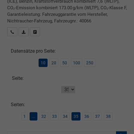
(ICE), Benzin, Kraftstoffverbrauch kombiniert 7,6 (WLTP),
CO₂-Emission kombiniert 173.00 g/km (WLTP), CO₂-Klasse F,
Garantieleistung: Fahrzeuggarantie vom Hersteller,
Nichtraucher-Fahrzeug, Fahrzeugnr.: 40066
Rückrufbitte absenden
PDF-Datei, Fahrzeugexposé drucken
Drucken, parken oder vergleichen
Datensätze pro Seite:
10
20
50
100
250
Seite:
Seiten:
1
...
32
33
34
35
36
37
38