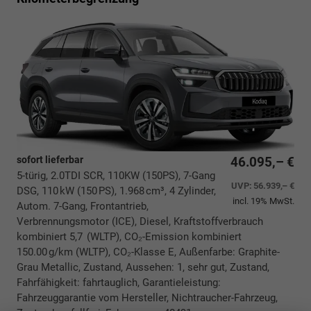
sofort lieferbar
46.095,– €
5-türig, 2.0TDI SCR, 110KW (150PS), 7-Gang
UVP:
56.939,– €
DSG, 110 kW (150 PS), 1.968 cm³, 4 Zylinder,
incl. 19% MwSt.
Autom. 7-Gang, Frontantrieb,
Verbrennungsmotor (ICE), Diesel, Kraftstoffverbrauch
kombiniert 5,7 (WLTP), CO₂-Emission kombiniert
150.00 g/km (WLTP), CO₂-Klasse E, Außenfarbe: Graphite-
Grau Metallic, Zustand, Aussehen: 1, sehr gut, Zustand,
Fahrfähigkeit: fahrtauglich, Garantieleistung:
Fahrzeuggarantie vom Hersteller, Nichtraucher-Fahrzeug,