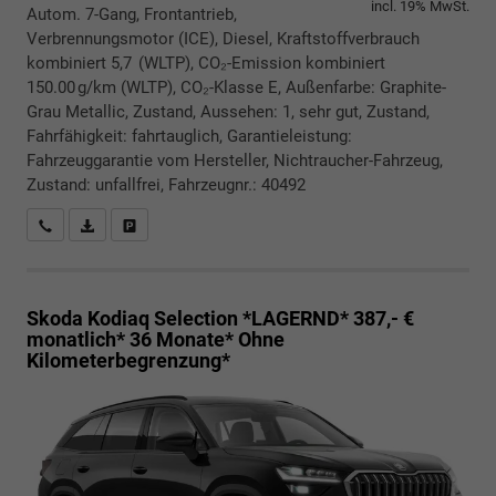
incl. 19% MwSt.
Autom. 7-Gang, Frontantrieb,
Verbrennungsmotor (ICE), Diesel, Kraftstoffverbrauch
kombiniert 5,7 (WLTP), CO₂-Emission kombiniert
150.00 g/km (WLTP), CO₂-Klasse E, Außenfarbe: Graphite-
Grau Metallic, Zustand, Aussehen: 1, sehr gut, Zustand,
Fahrfähigkeit: fahrtauglich, Garantieleistung:
Fahrzeuggarantie vom Hersteller, Nichtraucher-Fahrzeug,
Zustand: unfallfrei, Fahrzeugnr.: 40492
Rückrufbitte absenden
PDF-Datei, Fahrzeugexposé drucken
Drucken, parken oder vergleichen
Skoda Kodiaq
Selection *LAGERND* 387,- €
monatlich* 36 Monate* Ohne
Kilometerbegrenzung*