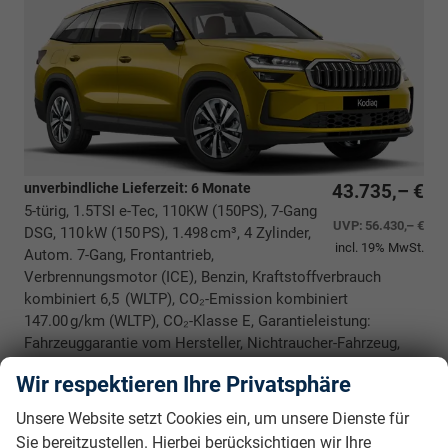
unverbindliche Lieferzeit:
6 Monate
43.735,– €
5-türig, 1.5TSI e-Tec, 110KW (150PS), 7-Gang
UVP:
56.430,– €
DSG, 110 kW (150 PS), 1.498 cm³, 4 Zylinder,
incl. 19% MwSt.
Autom. 7-Gang, Frontantrieb,
Verbrennungsmotor (ICE), Benzin, Kraftstoffverbrauch
kombiniert 6,5 (WLTP), CO₂-Emission kombiniert
147.00 g/km (WLTP), CO₂-Klasse E, Garantieleistung:
Fahrzeuggarantie vom Hersteller, Nichtraucher-Fahrzeug,
Fahrzeugnr.: 40011
Wir respektieren Ihre Privatsphäre
Rückrufbitte absenden
PDF-Datei, Fahrzeugexposé drucken
Drucken, parken oder vergleichen
Unsere Website setzt Cookies ein, um unsere Dienste für
Sie bereitzustellen. Hierbei berücksichtigen wir Ihre