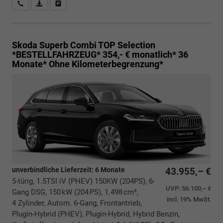
Rückrufbitte absenden
PDF-Datei, Fahrzeugexposé drucken
Drucken, parken oder vergleichen
Skoda Superb Combi
TOP Selection
*BESTELLFAHRZEUG* 354,- € monatlich* 36
Monate* Ohne Kilometerbegrenzung*
unverbindliche Lieferzeit:
6 Monate
43.955,– €
5-türig, 1.5TSI iV (PHEV) 150KW (204PS), 6-
UVP:
56.100,– €
Gang DSG, 150 kW (204 PS), 1.498 cm³,
incl. 19% MwSt.
4 Zylinder, Autom. 6-Gang, Frontantrieb,
Plugin-Hybrid (PHEV), Plugin-Hybrid, Hybrid Benzin,