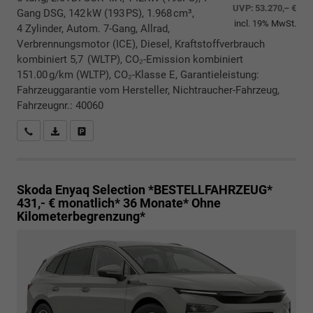
UVP:
53.270,– €
Gang DSG, 142 kW (193 PS), 1.968 cm³,
incl. 19% MwSt.
4 Zylinder, Autom. 7-Gang, Allrad,
Verbrennungsmotor (ICE), Diesel, Kraftstoffverbrauch
kombiniert 5,7 (WLTP), CO₂-Emission kombiniert
151.00 g/km (WLTP), CO₂-Klasse E, Garantieleistung:
Fahrzeuggarantie vom Hersteller, Nichtraucher-Fahrzeug,
Fahrzeugnr.: 40060
Rückrufbitte absenden
PDF-Datei, Fahrzeugexposé drucken
Drucken, parken oder vergleichen
Skoda Enyaq
Selection *BESTELLFAHRZEUG*
431,- € monatlich* 36 Monate* Ohne
Kilometerbegrenzung*