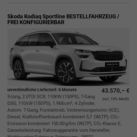
Skoda Kodiaq
Sportline BESTELLFAHRZEUG /
FREI KONFIGURIERBAR
unverbindliche Lieferzeit:
6 Monate
43.570,– €
5-türig, 2.0TDI SCR, 110KW (150PS), 7-Gang
incl. 19% MwSt.
DSG, 110 kW (150 PS), 1.968 cm³, 4 Zylinder,
Autom. 7-Gang, Frontantrieb, Verbrennungsmotor (ICE),
Diesel, Kraftstoffverbrauch kombiniert 5,7 (WLTP), CO₂-
Emission kombiniert 150.00 g/km (WLTP), CO₂-Klasse E,
Garantieleistung: Fahrzeuggarantie vom Hersteller,
Nichtraucher-Fahrzeug, Fahrzeugnr.: 38922