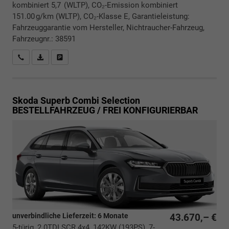
kombiniert 5,7 (WLTP), CO₂-Emission kombiniert
151.00 g/km (WLTP), CO₂-Klasse E, Garantieleistung:
Fahrzeuggarantie vom Hersteller, Nichtraucher-Fahrzeug,
Fahrzeugnr.: 38591
Rückrufbitte absenden
PDF-Datei, Fahrzeugexposé drucken
Drucken, parken oder vergleichen
Skoda Superb Combi
Selection
BESTELLFAHRZEUG / FREI KONFIGURIERBAR
unverbindliche Lieferzeit:
6 Monate
43.670,– €
5-türig, 2.0TDI SCR 4x4, 142KW (193PS), 7-