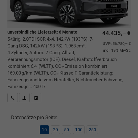
unverbindliche Lieferzeit:
6 Monate
44.435,– €
5-türig, 2.0TDI SCR 4x4, 142KW (193PS), 7-
UVP:
56.780,– €
Gang DSG, 142 kW (193 PS), 1.968 cm³,
incl. 19% MwSt.
4 Zylinder, Autom. 7-Gang, Allrad,
Verbrennungsmotor (ICE), Diesel, Kraftstoffverbrauch
kombiniert 6,4 (WLTP), CO₂-Emission kombiniert
169.00 g/km (WLTP), CO₂-Klasse F, Garantieleistung:
Fahrzeuggarantie vom Hersteller, Nichtraucher-Fahrzeug,
Fahrzeugnr.: 40017
Rückrufbitte absenden
PDF-Datei, Fahrzeugexposé drucken
Drucken, parken oder vergleichen
Datensätze pro Seite:
10
20
50
100
250