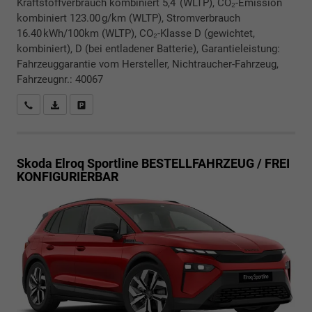
Kraftstoffverbrauch kombiniert 5,4 (WLTP), CO₂-Emission
kombiniert 123.00 g/km (WLTP), Stromverbrauch
16.40 kWh/100km (WLTP), CO₂-Klasse D (gewichtet,
kombiniert), D (bei entladener Batterie), Garantieleistung:
Fahrzeuggarantie vom Hersteller, Nichtraucher-Fahrzeug,
Fahrzeugnr.: 40067
Rückrufbitte absenden
PDF-Datei, Fahrzeugexposé drucken
Drucken, parken oder vergleichen
Skoda Elroq
Sportline BESTELLFAHRZEUG / FREI
KONFIGURIERBAR