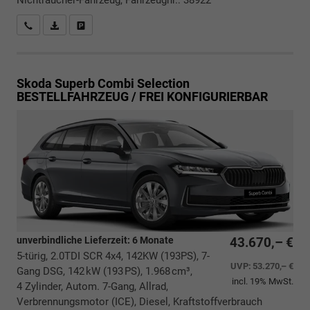
Rückrufbitte absenden
PDF-Datei, Fahrzeugexposé drucken
Drucken, parken oder vergleichen
Skoda Superb Combi
Selection
BESTELLFAHRZEUG / FREI KONFIGURIERBAR
unverbindliche Lieferzeit:
6 Monate
43.670,– €
5-türig, 2.0TDI SCR 4x4, 142KW (193PS), 7-
UVP:
53.270,– €
Gang DSG, 142 kW (193 PS), 1.968 cm³,
incl. 19% MwSt.
4 Zylinder, Autom. 7-Gang, Allrad,
Verbrennungsmotor (ICE), Diesel, Kraftstoffverbrauch