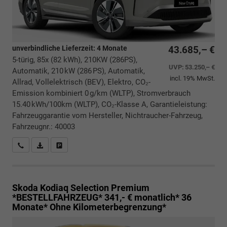
unverbindliche Lieferzeit:
4 Monate
43.685,– €
5-türig, 85x (82 kWh), 210KW (286PS),
UVP:
53.250,– €
Automatik, 210 kW (286 PS), Automatik,
incl. 19% MwSt.
Allrad, Vollelektrisch (BEV), Elektro, CO₂-
Emission kombiniert 0 g/km (WLTP), Stromverbrauch
15.40 kWh/100km (WLTP), CO₂-Klasse A, Garantieleistung:
Fahrzeuggarantie vom Hersteller, Nichtraucher-Fahrzeug,
Fahrzeugnr.: 40003
Rückrufbitte absenden
PDF-Datei, Fahrzeugexposé drucken
Drucken, parken oder vergleichen
Skoda Kodiaq
Selection Premium
*BESTELLFAHRZEUG* 341,- € monatlich* 36
Monate* Ohne Kilometerbegrenzung*