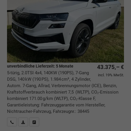
unverbindliche Lieferzeit:
5 Monate
43.375,– €
5-türig, 2.0TSI 4x4, 140KW (190PS), 7-Gang
incl. 19% MwSt.
DSG, 140 kW (190 PS), 1.984 cm³, 4 Zylinder,
Autom. 7-Gang, Allrad, Verbrennungsmotor (ICE), Benzin,
Kraftstoffverbrauch kombiniert 7,5 (WLTP), CO₂-Emission
kombiniert 171.00 g/km (WLTP), CO₂-Klasse F,
Garantieleistung: Fahrzeuggarantie vom Hersteller,
Nichtraucher-Fahrzeug, Fahrzeugnr.: 38445
Rückrufbitte absenden
PDF-Datei, Fahrzeugexposé drucken
Drucken, parken oder vergleichen