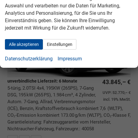
Auswahl und verarbeiten nur die Daten für Marketing,
Skoda Superb Combi
Selection
Analytics und Personalisierung, für die Sie uns Ihr
BESTELLFAHRZEUG / FREI KONFIGURIERBAR
Einverständnis geben. Sie können Ihre Einwilligung
jederzeit mit Wirkung für die Zukunft widerrufen.
Alle akzeptieren
Einstellungen
Datenschutzerklärung
Impressum
unverbindliche Lieferzeit:
6 Monate
43.845,– €
5-türig, 2.0TSI 4x4, 195KW (265PS), 7-Gang
UVP:
52.770,– €
DSG, 195 kW (265 PS), 1.984 cm³, 4 Zylinder,
incl. 19% MwSt.
Autom. 7-Gang, Allrad, Verbrennungsmotor
(ICE), Benzin, Kraftstoffverbrauch kombiniert 7,6 (WLTP),
CO₂-Emission kombiniert 173.00 g/km (WLTP), CO₂-Klasse F,
Garantieleistung: Fahrzeuggarantie vom Hersteller,
Nichtraucher-Fahrzeug, Fahrzeugnr.: 40058