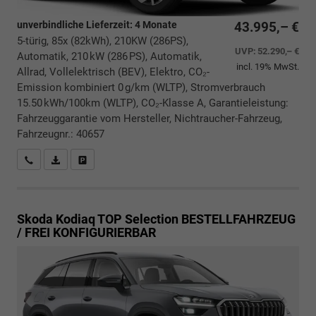
unverbindliche Lieferzeit:
4 Monate
43.995,– €
5-türig, 85x (82kWh), 210KW (286PS),
UVP:
52.290,– €
Automatik, 210 kW (286 PS), Automatik,
incl. 19% MwSt.
Allrad, Vollelektrisch (BEV), Elektro, CO₂-
Emission kombiniert 0 g/km (WLTP), Stromverbrauch
15.50 kWh/100km (WLTP), CO₂-Klasse A, Garantieleistung:
Fahrzeuggarantie vom Hersteller, Nichtraucher-Fahrzeug,
Fahrzeugnr.: 40657
Rückrufbitte absenden
PDF-Datei, Fahrzeugexposé drucken
Drucken, parken oder vergleichen
Skoda Kodiaq
TOP Selection BESTELLFAHRZEUG
/ FREI KONFIGURIERBAR