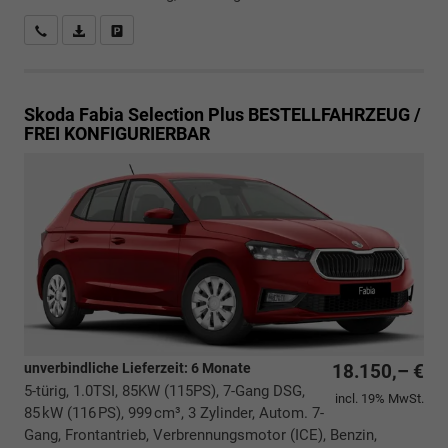
Rückrufbitte absenden
PDF-Datei, Fahrzeugexposé drucken
Drucken, parken oder vergleichen
Skoda Fabia
Selection Plus BESTELLFAHRZEUG /
FREI KONFIGURIERBAR
unverbindliche Lieferzeit:
6 Monate
18.150,– €
5-türig, 1.0TSI, 85KW (115PS), 7-Gang DSG,
incl. 19% MwSt.
85 kW (116 PS), 999 cm³, 3 Zylinder, Autom. 7-
Gang, Frontantrieb, Verbrennungsmotor (ICE), Benzin,