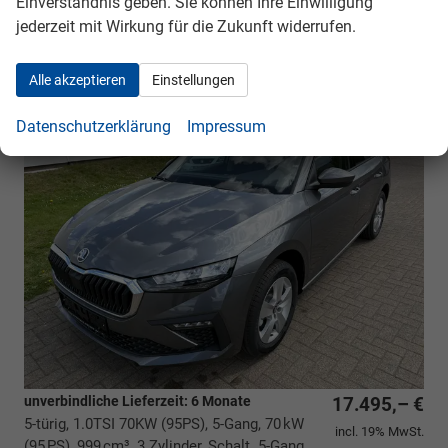
Einverständnis geben. Sie können Ihre Einwilligung
jederzeit mit Wirkung für die Zukunft widerrufen.
Skoda Scala *FACELIFT*
Extra
BESTELLFAHRZEUG / FREI KONFIGURIERBAR
Alle akzeptieren
Einstellungen
Datenschutzerklärung
Impressum
unverbindliche Lieferzeit:
6 Monate
17.495,– €
5-türig, 1.0TSI 70KW (95PS), 5-Gang, 70 kW
incl. 19% MwSt.
(95 PS), 999 cm³, 3 Zylinder, Schalt. 5-Gang,