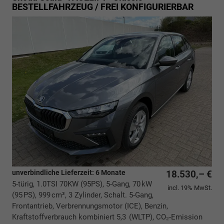
BESTELLFAHRZEUG / FREI KONFIGURIERBAR
unverbindliche Lieferzeit:
6 Monate
18.530,– €
5-türig, 1.0TSI 70KW (95PS), 5-Gang, 70 kW
incl. 19% MwSt.
(95 PS), 999 cm³, 3 Zylinder, Schalt. 5-Gang,
Frontantrieb, Verbrennungsmotor (ICE), Benzin,
Kraftstoffverbrauch kombiniert 5,3 (WLTP), CO₂-Emission