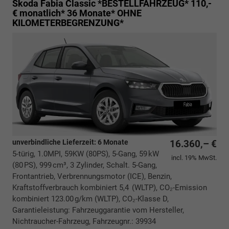
Skoda Fabia
Classic *BESTELLFAHRZEUG* 110,-
€ monatlich* 36 Monate* OHNE
KILOMETERBEGRENZUNG*
unverbindliche Lieferzeit:
6 Monate
16.360,– €
5-türig, 1.0MPI, 59KW (80PS), 5-Gang, 59 kW
incl. 19% MwSt.
(80 PS), 999 cm³, 3 Zylinder, Schalt. 5-Gang,
Frontantrieb, Verbrennungsmotor (ICE), Benzin,
Kraftstoffverbrauch kombiniert 5,4 (WLTP), CO₂-Emission
kombiniert 123.00 g/km (WLTP), CO₂-Klasse D,
Garantieleistung: Fahrzeuggarantie vom Hersteller,
Nichtraucher-Fahrzeug, Fahrzeugnr.: 39934