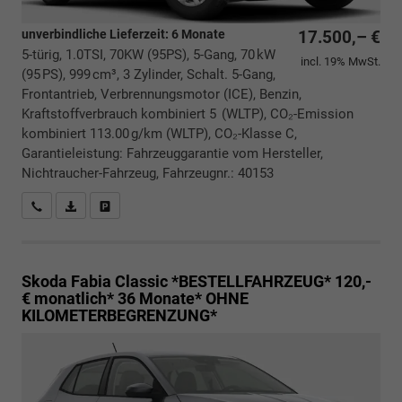
unverbindliche Lieferzeit:
6 Monate
17.500,– €
5-türig, 1.0TSI, 70KW (95PS), 5-Gang, 70 kW
incl. 19% MwSt.
(95 PS), 999 cm³, 3 Zylinder, Schalt. 5-Gang,
Frontantrieb, Verbrennungsmotor (ICE), Benzin,
Kraftstoffverbrauch kombiniert 5 (WLTP), CO₂-Emission
kombiniert 113.00 g/km (WLTP), CO₂-Klasse C,
Garantieleistung: Fahrzeuggarantie vom Hersteller,
Nichtraucher-Fahrzeug, Fahrzeugnr.: 40153
Rückrufbitte absenden
PDF-Datei, Fahrzeugexposé drucken
Drucken, parken oder vergleichen
Skoda Fabia
Classic *BESTELLFAHRZEUG* 120,-
€ monatlich* 36 Monate* OHNE
KILOMETERBEGRENZUNG*