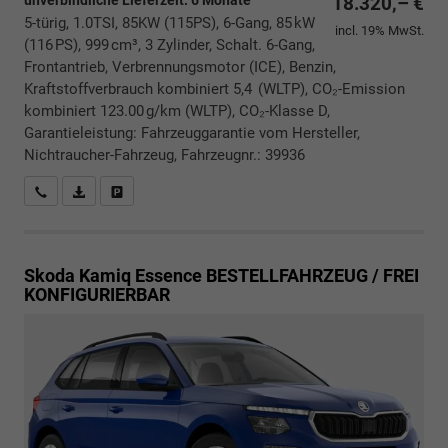
unverbindliche Lieferzeit:
6 Monate
18.320,– €
5-türig, 1.0TSI, 85KW (115PS), 6-Gang, 85 kW
incl. 19% MwSt.
(116 PS), 999 cm³, 3 Zylinder, Schalt. 6-Gang,
Frontantrieb, Verbrennungsmotor (ICE), Benzin,
Kraftstoffverbrauch kombiniert 5,4 (WLTP), CO₂-Emission
kombiniert 123.00 g/km (WLTP), CO₂-Klasse D,
Garantieleistung: Fahrzeuggarantie vom Hersteller,
Nichtraucher-Fahrzeug, Fahrzeugnr.: 39936
Rückrufbitte absenden
PDF-Datei, Fahrzeugexposé drucken
Drucken, parken oder vergleichen
Skoda Kamiq
Essence BESTELLFAHRZEUG / FREI
KONFIGURIERBAR