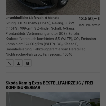
unverbindliche Lieferzeit:
6 Monate
18.550,– €
5-türig, 1.0TSI 85KW (115PS), 6-Gang, 85 kW
incl. 19% MwSt.
(116 PS), 999 cm³, 3 Zylinder, Schalt. 6-Gang,
Frontantrieb, Verbrennungsmotor (ICE), Benzin,
Kraftstoffverbrauch kombiniert 5,5 (WLTP), CO₂-Emission
kombiniert 124.00 g/km (WLTP), CO₂-Klasse D,
Garantieleistung: Fahrzeuggarantie vom Hersteller,
Nichtraucher-Fahrzeug, Fahrzeugnr.: 40046
Rückrufbitte absenden
PDF-Datei, Fahrzeugexposé drucken
Drucken, parken oder vergleichen
Skoda Kamiq
Extra BESTELLFAHRZEUG / FREI
KONFIGURIERBAR