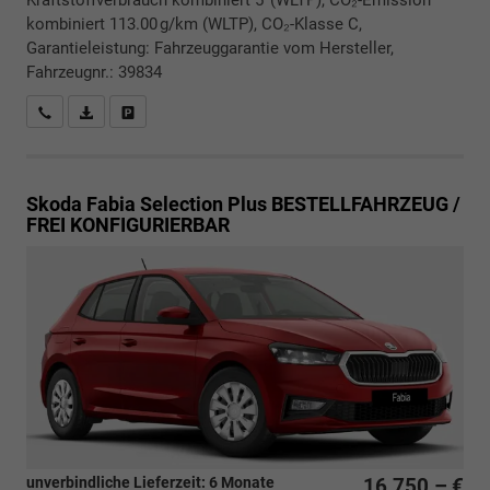
Kraftstoffverbrauch kombiniert 5 (WLTP), CO₂-Emission
kombiniert 113.00 g/km (WLTP), CO₂-Klasse C,
Garantieleistung: Fahrzeuggarantie vom Hersteller,
Fahrzeugnr.: 39834
Rückrufbitte absenden
PDF-Datei, Fahrzeugexposé drucken
Drucken, parken oder vergleichen
Skoda Fabia
Selection Plus BESTELLFAHRZEUG /
FREI KONFIGURIERBAR
unverbindliche Lieferzeit:
6 Monate
16.750,– €