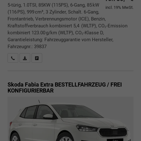
5-türig, 1.0TSI, 85KW (115PS), 6-Gang, 85 kW
incl. 19% MwSt.
(116 PS), 999 cm³, 3 Zylinder, Schalt. 6-Gang,
Frontantrieb, Verbrennungsmotor (ICE), Benzin,
Kraftstoffverbrauch kombiniert 5,4 (WLTP), CO₂-Emission
kombiniert 123.00 g/km (WLTP), CO₂-Klasse D,
Garantieleistung: Fahrzeuggarantie vom Hersteller,
Fahrzeugnr.: 39837
Rückrufbitte absenden
PDF-Datei, Fahrzeugexposé drucken
Drucken, parken oder vergleichen
Skoda Fabia
Extra BESTELLFAHRZEUG / FREI
KONFIGURIERBAR