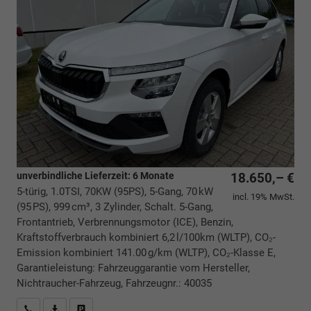
unverbindliche Lieferzeit:
6 Monate
18.650,– €
5-türig, 1.0TSI, 70KW (95PS), 5-Gang, 70 kW
incl. 19% MwSt.
(95 PS), 999 cm³, 3 Zylinder, Schalt. 5-Gang,
Frontantrieb, Verbrennungsmotor (ICE), Benzin,
Kraftstoffverbrauch kombiniert 6,2 l/100km (WLTP), CO₂-
Emission kombiniert 141.00 g/km (WLTP), CO₂-Klasse E,
Garantieleistung: Fahrzeuggarantie vom Hersteller,
Nichtraucher-Fahrzeug, Fahrzeugnr.: 40035
Rückrufbitte absenden
PDF-Datei, Fahrzeugexposé drucken
Drucken, parken oder vergleichen