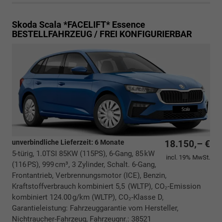
Skoda Scala *FACELIFT*
Essence
BESTELLFAHRZEUG / FREI KONFIGURIERBAR
unverbindliche Lieferzeit:
6 Monate
18.150,– €
5-türig, 1.0TSI 85KW (115PS), 6-Gang, 85 kW
incl. 19% MwSt.
(116 PS), 999 cm³, 3 Zylinder, Schalt. 6-Gang,
Frontantrieb, Verbrennungsmotor (ICE), Benzin,
Kraftstoffverbrauch kombiniert 5,5 (WLTP), CO₂-Emission
kombiniert 124.00 g/km (WLTP), CO₂-Klasse D,
Garantieleistung: Fahrzeuggarantie vom Hersteller,
Nichtraucher-Fahrzeug, Fahrzeugnr.: 38521