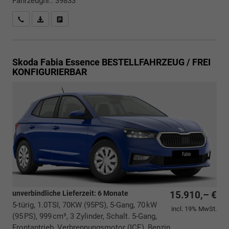
Fahrzeugnr.: 39833
Rückrufbitte absenden
PDF-Datei, Fahrzeugexposé drucken
Drucken, parken oder vergleichen
Skoda Fabia
Essence BESTELLFAHRZEUG / FREI
KONFIGURIERBAR
unverbindliche Lieferzeit:
6 Monate
15.910,– €
5-türig, 1.0TSI, 70KW (95PS), 5-Gang, 70 kW
incl. 19% MwSt.
(95 PS), 999 cm³, 3 Zylinder, Schalt. 5-Gang,
Frontantrieb, Verbrennungsmotor (ICE), Benzin,