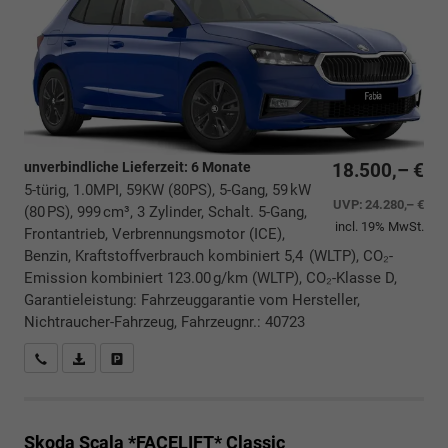
unverbindliche Lieferzeit:
6 Monate
18.500,– €
5-türig, 1.0MPI, 59KW (80PS), 5-Gang, 59 kW
UVP:
24.280,– €
(80 PS), 999 cm³, 3 Zylinder, Schalt. 5-Gang,
incl. 19% MwSt.
Frontantrieb, Verbrennungsmotor (ICE),
Benzin, Kraftstoffverbrauch kombiniert 5,4 (WLTP), CO₂-
Emission kombiniert 123.00 g/km (WLTP), CO₂-Klasse D,
Garantieleistung: Fahrzeuggarantie vom Hersteller,
Nichtraucher-Fahrzeug, Fahrzeugnr.: 40723
Rückrufbitte absenden
PDF-Datei, Fahrzeugexposé drucken
Drucken, parken oder vergleichen
Skoda Scala *FACELIFT*
Classic