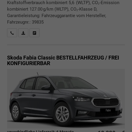
Kraftstoffverbrauch kombiniert 5,6 (WLTP), CO₂-Emission
kombiniert 127.00 g/km (WLTP), CO₂-Klasse D,
Garantieleistung: Fahrzeuggarantie vom Hersteller,
Fahrzeugnr.: 39835
Rückrufbitte absenden
PDF-Datei, Fahrzeugexposé drucken
Drucken, parken oder vergleichen
Skoda Fabia
Classic BESTELLFAHRZEUG / FREI
KONFIGURIERBAR