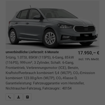
unverbindliche Lieferzeit:
6 Monate
17.950,– €
5-türig, 1.0TSI, 85KW (115PS), 6-Gang, 85 kW
incl. 19% MwSt.
(116 PS), 999 cm³, 3 Zylinder, Schalt. 6-Gang,
Frontantrieb, Verbrennungsmotor (ICE), Benzin,
Kraftstoffverbrauch kombiniert 5,4 (WLTP), CO₂-Emission
kombiniert 123.00 g/km (WLTP), CO₂-Klasse D,
Garantieleistung: Fahrzeuggarantie vom Hersteller,
Nichtraucher-Fahrzeug, Fahrzeugnr.: 40154
Rückrufbitte absenden
PDF-Datei, Fahrzeugexposé drucken
Drucken, parken oder vergleichen