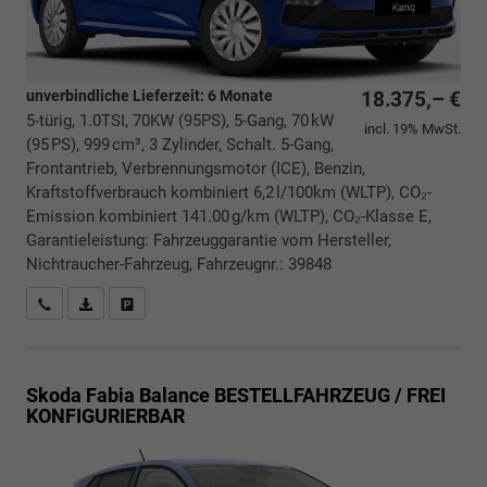
unverbindliche Lieferzeit:
6 Monate
18.375,– €
5-türig, 1.0TSI, 70KW (95PS), 5-Gang, 70 kW
incl. 19% MwSt.
(95 PS), 999 cm³, 3 Zylinder, Schalt. 5-Gang,
Frontantrieb, Verbrennungsmotor (ICE), Benzin,
Kraftstoffverbrauch kombiniert 6,2 l/100km (WLTP), CO₂-
Emission kombiniert 141.00 g/km (WLTP), CO₂-Klasse E,
Garantieleistung: Fahrzeuggarantie vom Hersteller,
Nichtraucher-Fahrzeug, Fahrzeugnr.: 39848
Rückrufbitte absenden
PDF-Datei, Fahrzeugexposé drucken
Drucken, parken oder vergleichen
Skoda Fabia
Balance BESTELLFAHRZEUG / FREI
KONFIGURIERBAR