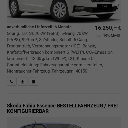
unverbindliche Lieferzeit:
6 Monate
16.250,– €
5-türig, 1.0TSI, 70KW (95PS), 5-Gang, 70 kW
incl. 19% MwSt.
(95 PS), 999 cm³, 3 Zylinder, Schalt. 5-Gang,
Frontantrieb, Verbrennungsmotor (ICE), Benzin,
Kraftstoffverbrauch kombiniert 5 (WLTP), CO₂-Emission
kombiniert 113.00 g/km (WLTP), CO₂-Klasse C,
Garantieleistung: Fahrzeuggarantie vom Hersteller,
Nichtraucher-Fahrzeug, Fahrzeugnr.: 40150
Rückrufbitte absenden
PDF-Datei, Fahrzeugexposé drucken
Drucken, parken oder vergleichen
Skoda Fabia
Essence BESTELLFAHRZEUG / FREI
KONFIGURIERBAR