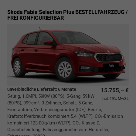
Skoda Fabia
Selection Plus BESTELLFAHRZEUG /
FREI KONFIGURIERBAR
unverbindliche Lieferzeit:
6 Monate
15.755,– €
5-türig, 1.0MPI, 59KW (80PS), 5-Gang, 59 kW
incl. 19% MwSt.
(80 PS), 999 cm³, 3 Zylinder, Schalt. 5-Gang,
Frontantrieb, Verbrennungsmotor (ICE), Benzin,
Kraftstoffverbrauch kombiniert 5,4 (WLTP), CO₂-Emission
kombiniert 123.00 g/km (WLTP), CO₂-Klasse D,
Garantieleistung: Fahrzeuggarantie vom Hersteller,