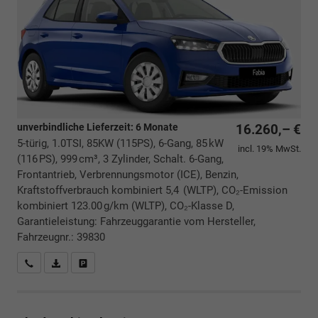
unverbindliche Lieferzeit:
6 Monate
16.260,– €
5-türig, 1.0TSI, 85KW (115PS), 6-Gang, 85 kW
incl. 19% MwSt.
(116 PS), 999 cm³, 3 Zylinder, Schalt. 6-Gang,
Frontantrieb, Verbrennungsmotor (ICE), Benzin,
Kraftstoffverbrauch kombiniert 5,4 (WLTP), CO₂-Emission
kombiniert 123.00 g/km (WLTP), CO₂-Klasse D,
Garantieleistung: Fahrzeuggarantie vom Hersteller,
Fahrzeugnr.: 39830
Rückrufbitte absenden
PDF-Datei, Fahrzeugexposé drucken
Drucken, parken oder vergleichen