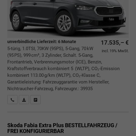
unverbindliche Lieferzeit:
6 Monate
17.535,– €
5-türig, 1.0TSI, 70KW (95PS), 5-Gang, 70 kW
incl. 19% MwSt.
(95 PS), 999 cm³, 3 Zylinder, Schalt. 5-Gang,
Frontantrieb, Verbrennungsmotor (ICE), Benzin,
Kraftstoffverbrauch kombiniert 5 (WLTP), CO₂-Emission
kombiniert 113.00 g/km (WLTP), CO₂-Klasse C,
Garantieleistung: Fahrzeuggarantie vom Hersteller,
Nichtraucher-Fahrzeug, Fahrzeugnr.: 39935
Rückrufbitte absenden
PDF-Datei, Fahrzeugexposé drucken
Drucken, parken oder vergleichen
Skoda Fabia
Extra Plus BESTELLFAHRZEUG /
FREI KONFIGURIERBAR