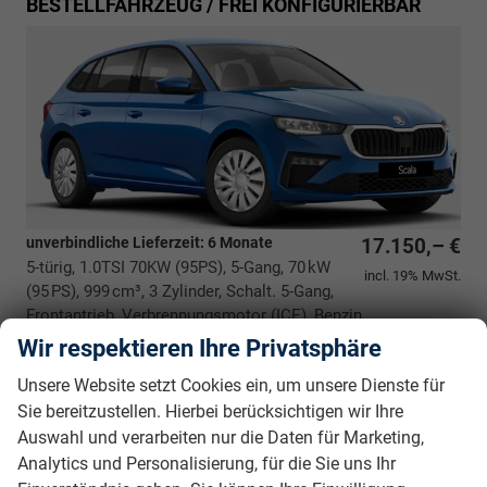
BESTELLFAHRZEUG / FREI KONFIGURIERBAR
unverbindliche Lieferzeit:
6 Monate
17.150,– €
5-türig, 1.0TSI 70KW (95PS), 5-Gang, 70 kW
incl. 19% MwSt.
(95 PS), 999 cm³, 3 Zylinder, Schalt. 5-Gang,
Frontantrieb, Verbrennungsmotor (ICE), Benzin,
Kraftstoffverbrauch kombiniert 5,3 (WLTP), CO₂-Emission
Wir respektieren Ihre Privatsphäre
kombiniert 119.00 g/km (WLTP), CO₂-Klasse D,
Unsere Website setzt Cookies ein, um unsere Dienste für
Garantieleistung: Fahrzeuggarantie vom Hersteller,
Sie bereitzustellen. Hierbei berücksichtigen wir Ihre
Nichtraucher-Fahrzeug, Fahrzeugnr.: 38345
Auswahl und verarbeiten nur die Daten für Marketing,
Rückrufbitte absenden
PDF-Datei, Fahrzeugexposé drucken
Drucken, parken oder vergleichen
Analytics und Personalisierung, für die Sie uns Ihr