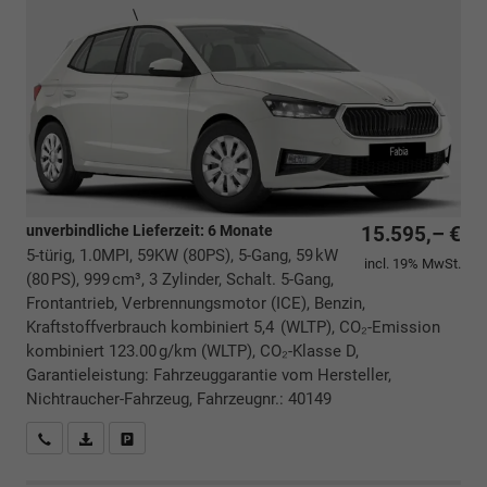
unverbindliche Lieferzeit:
6 Monate
15.595,– €
5-türig, 1.0MPI, 59KW (80PS), 5-Gang, 59 kW
incl. 19% MwSt.
(80 PS), 999 cm³, 3 Zylinder, Schalt. 5-Gang,
Frontantrieb, Verbrennungsmotor (ICE), Benzin,
Kraftstoffverbrauch kombiniert 5,4 (WLTP), CO₂-Emission
kombiniert 123.00 g/km (WLTP), CO₂-Klasse D,
Garantieleistung: Fahrzeuggarantie vom Hersteller,
Nichtraucher-Fahrzeug, Fahrzeugnr.: 40149
Rückrufbitte absenden
PDF-Datei, Fahrzeugexposé drucken
Drucken, parken oder vergleichen