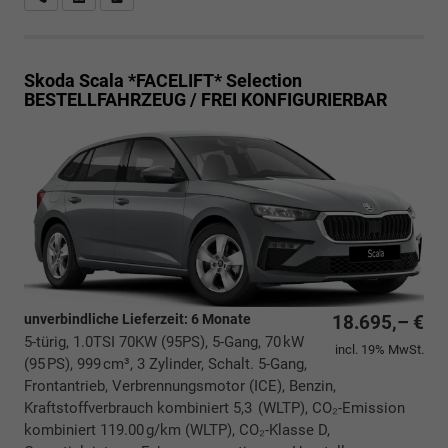
Skoda Scala *FACELIFT*
Selection
BESTELLFAHRZEUG / FREI KONFIGURIERBAR
unverbindliche Lieferzeit:
6 Monate
18.695,– €
5-türig, 1.0TSI 70KW (95PS), 5-Gang, 70 kW
incl. 19% MwSt.
(95 PS), 999 cm³, 3 Zylinder, Schalt. 5-Gang,
Frontantrieb, Verbrennungsmotor (ICE), Benzin,
Kraftstoffverbrauch kombiniert 5,3 (WLTP), CO₂-Emission
kombiniert 119.00 g/km (WLTP), CO₂-Klasse D,