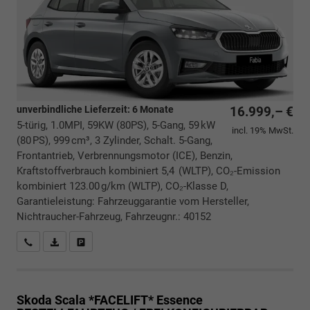
unverbindliche Lieferzeit:
6 Monate
16.999,– €
5-türig, 1.0MPI, 59KW (80PS), 5-Gang, 59 kW
incl. 19% MwSt.
(80 PS), 999 cm³, 3 Zylinder, Schalt. 5-Gang,
Frontantrieb, Verbrennungsmotor (ICE), Benzin,
Kraftstoffverbrauch kombiniert 5,4 (WLTP), CO₂-Emission
kombiniert 123.00 g/km (WLTP), CO₂-Klasse D,
Garantieleistung: Fahrzeuggarantie vom Hersteller,
Nichtraucher-Fahrzeug, Fahrzeugnr.: 40152
Rückrufbitte absenden
PDF-Datei, Fahrzeugexposé drucken
Drucken, parken oder vergleichen
Skoda Scala *FACELIFT*
Essence