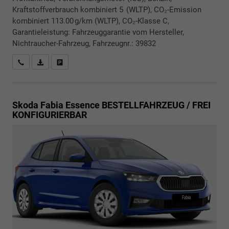
Kraftstoffverbrauch kombiniert 5 (WLTP), CO₂-Emission
kombiniert 113.00 g/km (WLTP), CO₂-Klasse C,
Garantieleistung: Fahrzeuggarantie vom Hersteller,
Nichtraucher-Fahrzeug, Fahrzeugnr.: 39832
Rückrufbitte absenden
PDF-Datei, Fahrzeugexposé drucken
Drucken, parken oder vergleichen
Skoda Fabia
Essence BESTELLFAHRZEUG / FREI
KONFIGURIERBAR