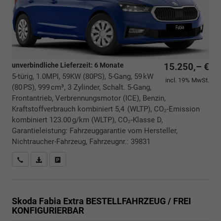
unverbindliche Lieferzeit:
6 Monate
15.250,– €
5-türig, 1.0MPI, 59KW (80PS), 5-Gang, 59 kW
incl. 19% MwSt.
(80 PS), 999 cm³, 3 Zylinder, Schalt. 5-Gang,
Frontantrieb, Verbrennungsmotor (ICE), Benzin,
Kraftstoffverbrauch kombiniert 5,4 (WLTP), CO₂-Emission
kombiniert 123.00 g/km (WLTP), CO₂-Klasse D,
Garantieleistung: Fahrzeuggarantie vom Hersteller,
Nichtraucher-Fahrzeug, Fahrzeugnr.: 39831
Rückrufbitte absenden
PDF-Datei, Fahrzeugexposé drucken
Drucken, parken oder vergleichen
Skoda Fabia
Extra BESTELLFAHRZEUG / FREI
KONFIGURIERBAR