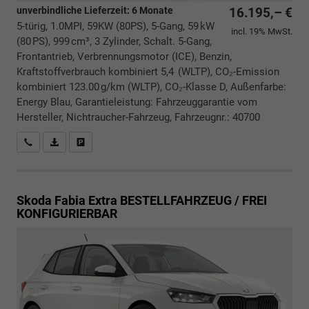
unverbindliche Lieferzeit:
6 Monate
16.195,– €
5-türig, 1.0MPI, 59KW (80PS), 5-Gang, 59 kW
incl. 19% MwSt.
(80 PS), 999 cm³, 3 Zylinder, Schalt. 5-Gang,
Frontantrieb, Verbrennungsmotor (ICE), Benzin,
Kraftstoffverbrauch kombiniert 5,4 (WLTP), CO₂-Emission
kombiniert 123.00 g/km (WLTP), CO₂-Klasse D, Außenfarbe:
Energy Blau, Garantieleistung: Fahrzeuggarantie vom
Hersteller, Nichtraucher-Fahrzeug, Fahrzeugnr.: 40700
Rückrufbitte absenden
PDF-Datei, Fahrzeugexposé drucken
Drucken, parken oder vergleichen
Skoda Fabia
Extra BESTELLFAHRZEUG / FREI
KONFIGURIERBAR