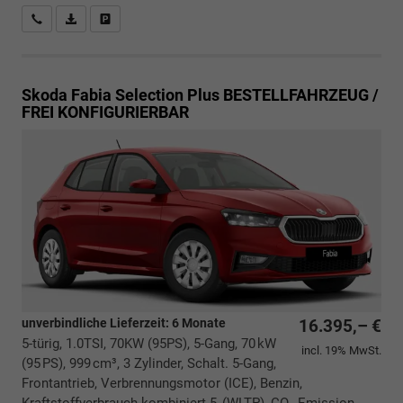
Rückrufbitte absenden
PDF-Datei, Fahrzeugexposé drucken
Drucken, parken oder vergleichen
Skoda Fabia
Selection Plus BESTELLFAHRZEUG /
FREI KONFIGURIERBAR
unverbindliche Lieferzeit:
6 Monate
16.395,– €
5-türig, 1.0TSI, 70KW (95PS), 5-Gang, 70 kW
incl. 19% MwSt.
(95 PS), 999 cm³, 3 Zylinder, Schalt. 5-Gang,
Frontantrieb, Verbrennungsmotor (ICE), Benzin,