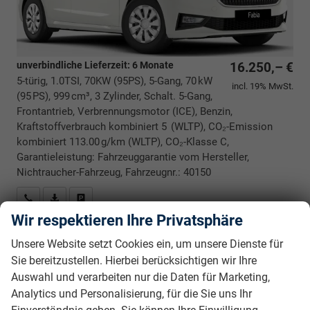
unverbindliche Lieferzeit:
6 Monate
16.250,– €
5-türig, 1.0TSI, 70KW (95PS), 5-Gang, 70 kW
incl. 19% MwSt.
(95 PS), 999 cm³, 3 Zylinder, Schalt. 5-Gang,
Frontantrieb, Verbrennungsmotor (ICE), Benzin,
Kraftstoffverbrauch kombiniert 5 (WLTP), CO₂-Emission
kombiniert 113.00 g/km (WLTP), CO₂-Klasse C,
Garantieleistung: Fahrzeuggarantie vom Hersteller,
Nichtraucher-Fahrzeug, Fahrzeugnr.: 40150
Rückrufbitte absenden
PDF-Datei, Fahrzeugexposé drucken
Drucken, parken oder vergleichen
Wir respektieren Ihre Privatsphäre
Unsere Website setzt Cookies ein, um unsere Dienste für
Skoda Fabia
Essence BESTELLFAHRZEUG / FREI
Sie bereitzustellen. Hierbei berücksichtigen wir Ihre
KONFIGURIERBAR
Auswahl und verarbeiten nur die Daten für Marketing,
Analytics und Personalisierung, für die Sie uns Ihr