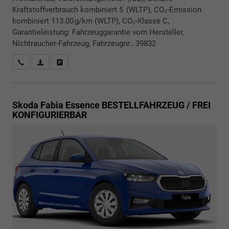
Kraftstoffverbrauch kombiniert 5 (WLTP), CO₂-Emission
kombiniert 113.00 g/km (WLTP), CO₂-Klasse C,
Garantieleistung: Fahrzeuggarantie vom Hersteller,
Nichtraucher-Fahrzeug, Fahrzeugnr.: 39832
Rückrufbitte absenden
PDF-Datei, Fahrzeugexposé drucken
Drucken, parken oder vergleichen
Skoda Fabia
Essence BESTELLFAHRZEUG / FREI
KONFIGURIERBAR