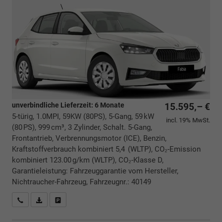
unverbindliche Lieferzeit:
6 Monate
15.595,– €
5-türig, 1.0MPI, 59KW (80PS), 5-Gang, 59 kW
incl. 19% MwSt.
(80 PS), 999 cm³, 3 Zylinder, Schalt. 5-Gang,
Frontantrieb, Verbrennungsmotor (ICE), Benzin,
Kraftstoffverbrauch kombiniert 5,4 (WLTP), CO₂-Emission
kombiniert 123.00 g/km (WLTP), CO₂-Klasse D,
Garantieleistung: Fahrzeuggarantie vom Hersteller,
Nichtraucher-Fahrzeug, Fahrzeugnr.: 40149
Rückrufbitte absenden
PDF-Datei, Fahrzeugexposé drucken
Drucken, parken oder vergleichen