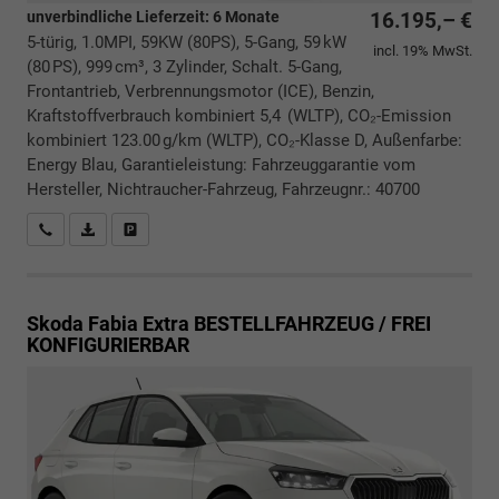
unverbindliche Lieferzeit:
6 Monate
16.195,– €
5-türig, 1.0MPI, 59KW (80PS), 5-Gang, 59 kW
incl. 19% MwSt.
(80 PS), 999 cm³, 3 Zylinder, Schalt. 5-Gang,
Frontantrieb, Verbrennungsmotor (ICE), Benzin,
Kraftstoffverbrauch kombiniert 5,4 (WLTP), CO₂-Emission
kombiniert 123.00 g/km (WLTP), CO₂-Klasse D, Außenfarbe:
Energy Blau, Garantieleistung: Fahrzeuggarantie vom
Hersteller, Nichtraucher-Fahrzeug, Fahrzeugnr.: 40700
Rückrufbitte absenden
PDF-Datei, Fahrzeugexposé drucken
Drucken, parken oder vergleichen
Skoda Fabia
Extra BESTELLFAHRZEUG / FREI
KONFIGURIERBAR