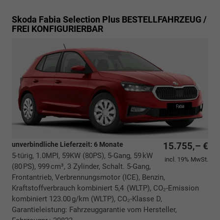
Skoda Fabia
Selection Plus BESTELLFAHRZEUG /
FREI KONFIGURIERBAR
unverbindliche Lieferzeit:
6 Monate
15.755,– €
5-türig, 1.0MPI, 59KW (80PS), 5-Gang, 59 kW
incl. 19% MwSt.
(80 PS), 999 cm³, 3 Zylinder, Schalt. 5-Gang,
Frontantrieb, Verbrennungsmotor (ICE), Benzin,
Kraftstoffverbrauch kombiniert 5,4 (WLTP), CO₂-Emission
kombiniert 123.00 g/km (WLTP), CO₂-Klasse D,
Garantieleistung: Fahrzeuggarantie vom Hersteller,