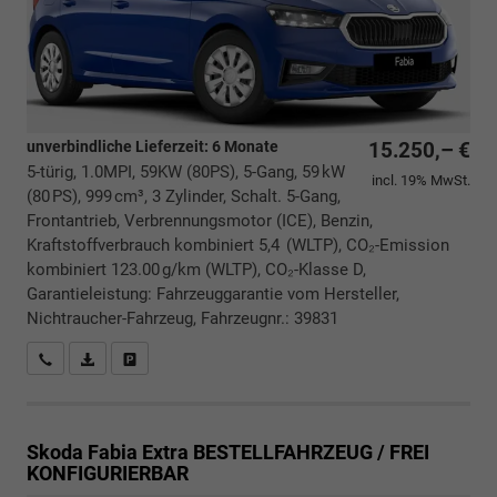
unverbindliche Lieferzeit:
6 Monate
15.250,– €
5-türig, 1.0MPI, 59KW (80PS), 5-Gang, 59 kW
incl. 19% MwSt.
(80 PS), 999 cm³, 3 Zylinder, Schalt. 5-Gang,
Frontantrieb, Verbrennungsmotor (ICE), Benzin,
Kraftstoffverbrauch kombiniert 5,4 (WLTP), CO₂-Emission
kombiniert 123.00 g/km (WLTP), CO₂-Klasse D,
Garantieleistung: Fahrzeuggarantie vom Hersteller,
Nichtraucher-Fahrzeug, Fahrzeugnr.: 39831
Rückrufbitte absenden
PDF-Datei, Fahrzeugexposé drucken
Drucken, parken oder vergleichen
Skoda Fabia
Extra BESTELLFAHRZEUG / FREI
KONFIGURIERBAR