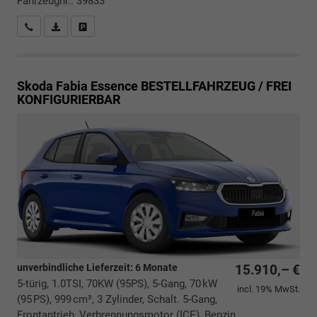
Fahrzeugnr.: 39833
Rückrufbitte absenden
PDF-Datei, Fahrzeugexposé drucken
Drucken, parken oder vergleichen
Skoda Fabia
Essence BESTELLFAHRZEUG / FREI
KONFIGURIERBAR
unverbindliche Lieferzeit:
6 Monate
15.910,– €
5-türig, 1.0TSI, 70KW (95PS), 5-Gang, 70 kW
incl. 19% MwSt.
(95 PS), 999 cm³, 3 Zylinder, Schalt. 5-Gang,
Frontantrieb, Verbrennungsmotor (ICE), Benzin,