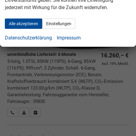
Einverständnis geben. Sie können Ihre Einwilligung
jederzeit mit Wirkung für die Zukunft widerrufen.
Alle akzeptieren
Einstellungen
Datenschutzerklärung
Impressum
unverbindliche Lieferzeit:
6 Monate
16.260,– €
5-türig, 1.0TSI, 85KW (115PS), 6-Gang, 85 kW
incl. 19% MwSt.
(116 PS), 999 cm³, 3 Zylinder, Schalt. 6-Gang,
Frontantrieb, Verbrennungsmotor (ICE), Benzin,
Kraftstoffverbrauch kombiniert 5,4 (WLTP), CO₂-Emission
kombiniert 123.00 g/km (WLTP), CO₂-Klasse D,
Garantieleistung: Fahrzeuggarantie vom Hersteller,
Fahrzeugnr.: 39830
Rückrufbitte absenden
PDF-Datei, Fahrzeugexposé drucken
Drucken, parken oder vergleichen