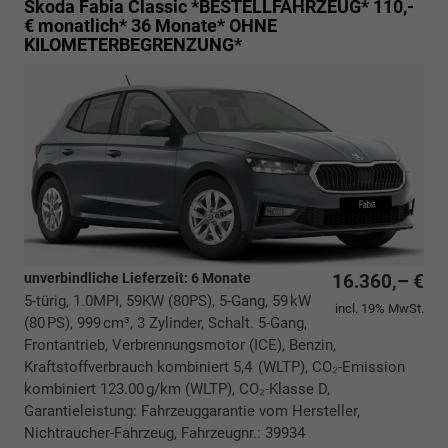
Skoda Fabia
Classic *BESTELLFAHRZEUG* 110,-
€ monatlich* 36 Monate* OHNE
KILOMETERBEGRENZUNG*
unverbindliche Lieferzeit:
6 Monate
16.360,– €
5-türig, 1.0MPI, 59KW (80PS), 5-Gang, 59 kW
incl. 19% MwSt.
(80 PS), 999 cm³, 3 Zylinder, Schalt. 5-Gang,
Frontantrieb, Verbrennungsmotor (ICE), Benzin,
Kraftstoffverbrauch kombiniert 5,4 (WLTP), CO₂-Emission
kombiniert 123.00 g/km (WLTP), CO₂-Klasse D,
Garantieleistung: Fahrzeuggarantie vom Hersteller,
Nichtraucher-Fahrzeug, Fahrzeugnr.: 39934