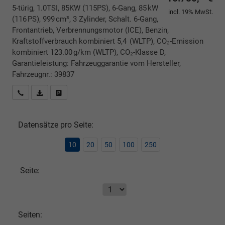
5-türig, 1.0TSI, 85KW (115PS), 6-Gang, 85 kW
incl. 19% MwSt.
(116 PS), 999 cm³, 3 Zylinder, Schalt. 6-Gang,
Frontantrieb, Verbrennungsmotor (ICE), Benzin,
Kraftstoffverbrauch kombiniert 5,4 (WLTP), CO₂-Emission
kombiniert 123.00 g/km (WLTP), CO₂-Klasse D,
Garantieleistung: Fahrzeuggarantie vom Hersteller,
Fahrzeugnr.: 39837
Rückrufbitte absenden
PDF-Datei, Fahrzeugexposé drucken
Drucken, parken oder vergleichen
Datensätze pro Seite:
10
20
50
100
250
Seite:
Seiten: