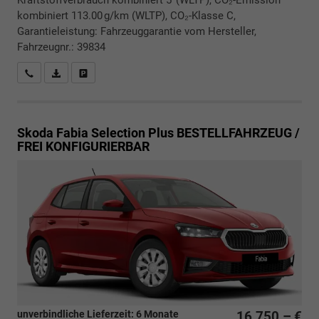
Kraftstoffverbrauch kombiniert 5 (WLTP), CO₂-Emission
kombiniert 113.00 g/km (WLTP), CO₂-Klasse C,
Garantieleistung: Fahrzeuggarantie vom Hersteller,
Fahrzeugnr.: 39834
Rückrufbitte absenden
PDF-Datei, Fahrzeugexposé drucken
Drucken, parken oder vergleichen
Skoda Fabia
Selection Plus BESTELLFAHRZEUG /
FREI KONFIGURIERBAR
unverbindliche Lieferzeit:
6 Monate
16.750,– €