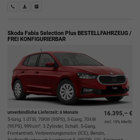
Rückrufbitte absenden
PDF-Datei, Fahrzeugexposé drucken
Drucken, parken oder vergleichen
Skoda Fabia
Selection Plus BESTELLFAHRZEUG /
FREI KONFIGURIERBAR
unverbindliche Lieferzeit:
6 Monate
16.395,– €
5-türig, 1.0TSI, 70KW (95PS), 5-Gang, 70 kW
incl. 19% MwSt.
(95 PS), 999 cm³, 3 Zylinder, Schalt. 5-Gang,
Frontantrieb, Verbrennungsmotor (ICE), Benzin,