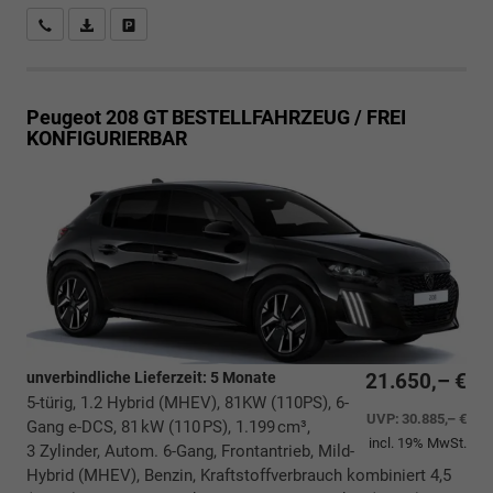
Rückrufbitte absenden
PDF-Datei, Fahrzeugexposé drucken
Drucken, parken oder vergleichen
Peugeot 208
GT BESTELLFAHRZEUG / FREI
KONFIGURIERBAR
unverbindliche Lieferzeit:
5 Monate
21.650,– €
5-türig, 1.2 Hybrid (MHEV), 81KW (110PS), 6-
UVP:
30.885,– €
Gang e-DCS, 81 kW (110 PS), 1.199 cm³,
incl. 19% MwSt.
3 Zylinder, Autom. 6-Gang, Frontantrieb, Mild-
Hybrid (MHEV), Benzin, Kraftstoffverbrauch kombiniert 4,5