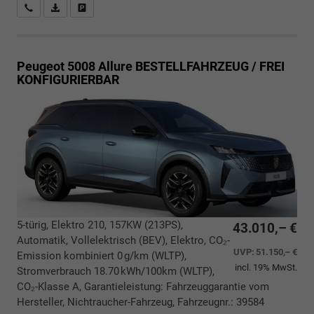
Rückrufbitte absenden
PDF-Datei, Fahrzeugexposé drucken
Drucken, parken oder vergleichen
Peugeot 5008
Allure BESTELLFAHRZEUG / FREI
KONFIGURIERBAR
5-türig, Elektro 210, 157KW (213PS),
43.010,– €
Automatik, Vollelektrisch (BEV), Elektro, CO₂-
UVP:
51.150,– €
Emission kombiniert 0 g/km (WLTP),
incl. 19% MwSt.
Stromverbrauch 18.70 kWh/100km (WLTP),
CO₂-Klasse A, Garantieleistung: Fahrzeuggarantie vom
Hersteller, Nichtraucher-Fahrzeug, Fahrzeugnr.: 39584