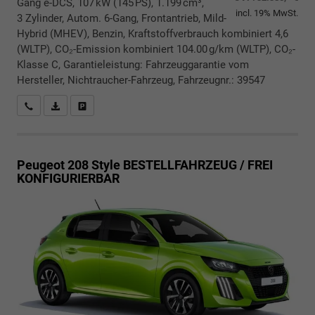
Gang e-DCS, 107 kW (145 PS), 1.199 cm³,
incl. 19% MwSt.
3 Zylinder, Autom. 6-Gang, Frontantrieb, Mild-
Hybrid (MHEV), Benzin, Kraftstoffverbrauch kombiniert 4,6
(WLTP), CO₂-Emission kombiniert 104.00 g/km (WLTP), CO₂-
Klasse C, Garantieleistung: Fahrzeuggarantie vom
Hersteller, Nichtraucher-Fahrzeug, Fahrzeugnr.: 39547
Rückrufbitte absenden
PDF-Datei, Fahrzeugexposé drucken
Drucken, parken oder vergleichen
Peugeot 208
Style BESTELLFAHRZEUG / FREI
KONFIGURIERBAR