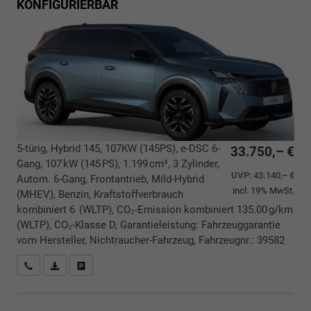
KONFIGURIERBAR
5-türig, Hybrid 145, 107KW (145PS), e-DSC 6-
33.750,– €
Gang, 107 kW (145 PS), 1.199 cm³, 3 Zylinder,
UVP:
43.140,– €
Autom. 6-Gang, Frontantrieb, Mild-Hybrid
incl. 19% MwSt.
(MHEV), Benzin, Kraftstoffverbrauch
kombiniert 6 (WLTP), CO₂-Emission kombiniert 135.00 g/km
(WLTP), CO₂-Klasse D, Garantieleistung: Fahrzeuggarantie
vom Hersteller, Nichtraucher-Fahrzeug, Fahrzeugnr.: 39582
Rückrufbitte absenden
PDF-Datei, Fahrzeugexposé drucken
Drucken, parken oder vergleichen