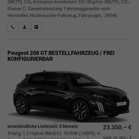
(WLTP), CO₂-Emission kombiniert 101.00 g/km (WLTP), CO₂-
Klasse C, Garantieleistung: Fahrzeuggarantie vom
Hersteller, Nichtraucher-Fahrzeug, Fahrzeugnr.: 39546
Rückrufbitte absenden
PDF-Datei, Fahrzeugexposé drucken
Drucken, parken oder vergleichen
Peugeot 208
GT BESTELLFAHRZEUG / FREI
KONFIGURIERBAR
unverbindliche Lieferzeit:
5 Monate
23.350,– €
5-türig, 1.2 Hybrid (MHEV), 107KW (145PS), 6-
UVP:
32.385,– €