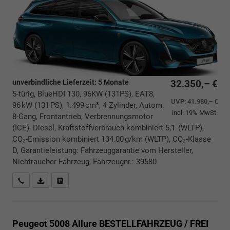
unverbindliche Lieferzeit:
5 Monate
32.350,– €
5-türig, BlueHDI 130, 96KW (131PS), EAT8,
UVP:
41.980,– €
96 kW (131 PS), 1.499 cm³, 4 Zylinder, Autom.
incl. 19% MwSt.
8-Gang, Frontantrieb, Verbrennungsmotor
(ICE), Diesel, Kraftstoffverbrauch kombiniert 5,1 (WLTP),
CO₂-Emission kombiniert 134.00 g/km (WLTP), CO₂-Klasse
D, Garantieleistung: Fahrzeuggarantie vom Hersteller,
Nichtraucher-Fahrzeug, Fahrzeugnr.: 39580
Rückrufbitte absenden
PDF-Datei, Fahrzeugexposé drucken
Drucken, parken oder vergleichen
Peugeot 5008
Allure BESTELLFAHRZEUG / FREI