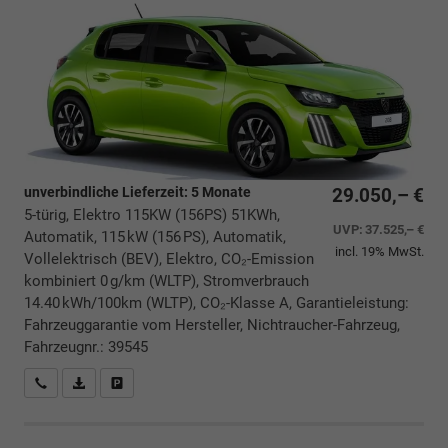
unverbindliche Lieferzeit:
5 Monate
29.050,– €
5-türig, Elektro 115KW (156PS) 51KWh,
UVP:
37.525,– €
Automatik, 115 kW (156 PS), Automatik,
incl. 19% MwSt.
Vollelektrisch (BEV), Elektro, CO₂-Emission
kombiniert 0 g/km (WLTP), Stromverbrauch
14.40 kWh/100km (WLTP), CO₂-Klasse A, Garantieleistung:
Fahrzeuggarantie vom Hersteller, Nichtraucher-Fahrzeug,
Fahrzeugnr.: 39545
Rückrufbitte absenden
PDF-Datei, Fahrzeugexposé drucken
Drucken, parken oder vergleichen