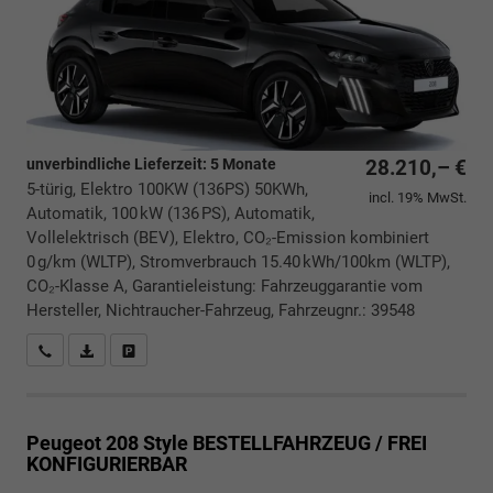
unverbindliche Lieferzeit:
5 Monate
28.210,– €
5-türig, Elektro 100KW (136PS) 50KWh,
incl. 19% MwSt.
Automatik, 100 kW (136 PS), Automatik,
Vollelektrisch (BEV), Elektro, CO₂-Emission kombiniert
0 g/km (WLTP), Stromverbrauch 15.40 kWh/100km (WLTP),
CO₂-Klasse A, Garantieleistung: Fahrzeuggarantie vom
Hersteller, Nichtraucher-Fahrzeug, Fahrzeugnr.: 39548
Rückrufbitte absenden
PDF-Datei, Fahrzeugexposé drucken
Drucken, parken oder vergleichen
Peugeot 208
Style BESTELLFAHRZEUG / FREI
KONFIGURIERBAR