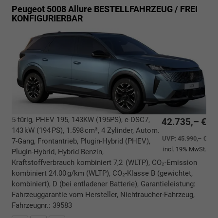
Peugeot 5008
Allure BESTELLFAHRZEUG / FREI
KONFIGURIERBAR
5-türig, PHEV 195, 143KW (195PS), e-DSC7,
42.735,– €
143 kW (194 PS), 1.598 cm³, 4 Zylinder, Autom.
UVP:
45.990,– €
7-Gang, Frontantrieb, Plugin-Hybrid (PHEV),
incl. 19% MwSt.
Plugin-Hybrid, Hybrid Benzin,
Kraftstoffverbrauch kombiniert 7,2 (WLTP), CO₂-Emission
kombiniert 24.00 g/km (WLTP), CO₂-Klasse B (gewichtet,
kombiniert), D (bei entladener Batterie), Garantieleistung:
Fahrzeuggarantie vom Hersteller, Nichtraucher-Fahrzeug,
Fahrzeugnr.: 39583