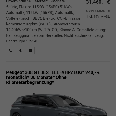
unverbindliche Lieferzeit:
5 Monate
31.460,– €
5-türig, Elektro 115KW (156PS) 51KWh,
UVP:
41.025,– €
Automatik, 115 kW (156 PS), Automatik,
incl. 19% MwSt.
Vollelektrisch (BEV), Elektro, CO₂-Emission
kombiniert 0 g/km (WLTP), Stromverbrauch
14.40 kWh/100km (WLTP), CO₂-Klasse A, Garantieleistung:
Fahrzeuggarantie vom Hersteller, Nichtraucher-Fahrzeug,
Fahrzeugnr.: 39549
Rückrufbitte absenden
PDF-Datei, Fahrzeugexposé drucken
Drucken, parken oder vergleichen
Peugeot 308
GT BESTELLFAHRZEUG* 240,- €
monatlich* 36 Monate* Ohne
Kilometerbegrenzung*