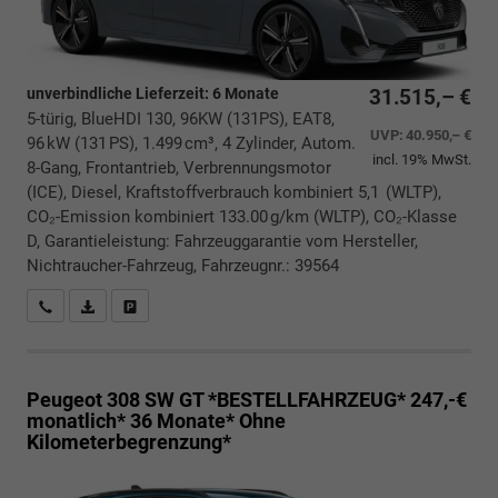
unverbindliche Lieferzeit:
6 Monate
31.515,– €
5-türig, BlueHDI 130, 96KW (131PS), EAT8,
UVP:
40.950,– €
96 kW (131 PS), 1.499 cm³, 4 Zylinder, Autom.
incl. 19% MwSt.
8-Gang, Frontantrieb, Verbrennungsmotor
(ICE), Diesel, Kraftstoffverbrauch kombiniert 5,1 (WLTP),
CO₂-Emission kombiniert 133.00 g/km (WLTP), CO₂-Klasse
D, Garantieleistung: Fahrzeuggarantie vom Hersteller,
Nichtraucher-Fahrzeug, Fahrzeugnr.: 39564
Rückrufbitte absenden
PDF-Datei, Fahrzeugexposé drucken
Drucken, parken oder vergleichen
Peugeot 308 SW
GT *BESTELLFAHRZEUG* 247,-€
monatlich* 36 Monate* Ohne
Kilometerbegrenzung*