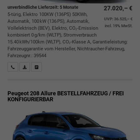
unverbindliche Lieferzeit:
5 Monate
27.020,– €
5-türig, Elektro 100KW (136PS) 50KWh,
UVP:
36.525,– €
Automatik, 100 kW (136 PS), Automatik,
incl. 19% MwSt.
Vollelektrisch (BEV), Elektro, CO₂-Emission
kombiniert 0 g/km (WLTP), Stromverbrauch
15.40 kWh/100km (WLTP), CO₂-Klasse A, Garantieleistung:
Fahrzeuggarantie vom Hersteller, Nichtraucher-Fahrzeug,
Fahrzeugnr.: 39544
Rückrufbitte absenden
PDF-Datei, Fahrzeugexposé drucken
Drucken, parken oder vergleichen
Peugeot 208
Allure BESTELLFAHRZEUG / FREI
KONFIGURIERBAR