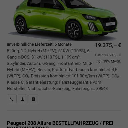
unverbindliche Lieferzeit:
5 Monate
19.375,– €
5-türig, 1.2 Hybrid (MHEV), 81KW (110PS), 6-
UVP:
27.215,– €
Gang e-DCS, 81 kW (110 PS), 1.199 cm³,
incl. 19% MwSt.
3 Zylinder, Autom. 6-Gang, Frontantrieb, Mild-
Hybrid (MHEV), Benzin, Kraftstoffverbrauch kombiniert 4,5
(WLTP), CO₂-Emission kombiniert 101.00 g/km (WLTP), CO₂-
Klasse C, Garantieleistung: Fahrzeuggarantie vom
Hersteller, Nichtraucher-Fahrzeug, Fahrzeugnr.: 39543
Rückrufbitte absenden
PDF-Datei, Fahrzeugexposé drucken
Drucken, parken oder vergleichen
Peugeot 208
Allure BESTELLFAHRZEUG / FREI