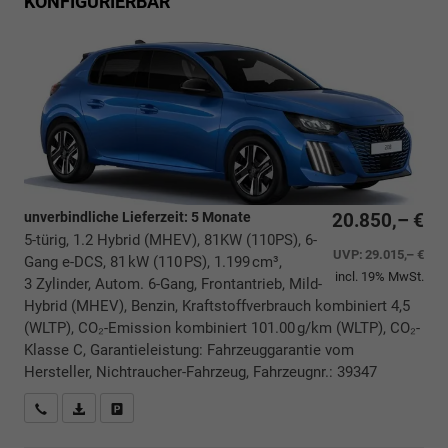
KONFIGURIERBAR
unverbindliche Lieferzeit:
5 Monate
20.850,– €
5-türig, 1.2 Hybrid (MHEV), 81KW (110PS), 6-
UVP:
29.015,– €
Gang e-DCS, 81 kW (110 PS), 1.199 cm³,
incl. 19% MwSt.
3 Zylinder, Autom. 6-Gang, Frontantrieb, Mild-
Hybrid (MHEV), Benzin, Kraftstoffverbrauch kombiniert 4,5
(WLTP), CO₂-Emission kombiniert 101.00 g/km (WLTP), CO₂-
Klasse C, Garantieleistung: Fahrzeuggarantie vom
Hersteller, Nichtraucher-Fahrzeug, Fahrzeugnr.: 39347
Rückrufbitte absenden
PDF-Datei, Fahrzeugexposé drucken
Drucken, parken oder vergleichen