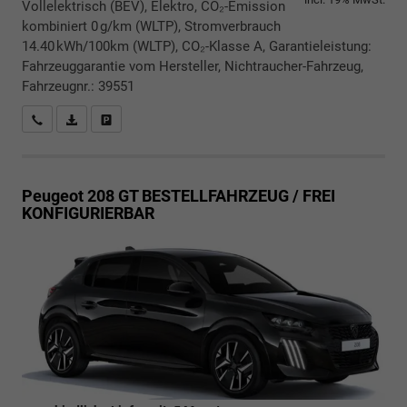
Vollelektrisch (BEV), Elektro, CO₂-Emission
kombiniert 0 g/km (WLTP), Stromverbrauch
14.40 kWh/100km (WLTP), CO₂-Klasse A, Garantieleistung:
Fahrzeuggarantie vom Hersteller, Nichtraucher-Fahrzeug,
Fahrzeugnr.: 39551
Rückrufbitte absenden
PDF-Datei, Fahrzeugexposé drucken
Drucken, parken oder vergleichen
Peugeot 208
GT BESTELLFAHRZEUG / FREI
KONFIGURIERBAR