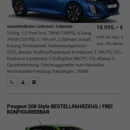
unverbindliche Lieferzeit:
5 Monate
18.095,– €
5-türig, 1.2 PureTech, 74KW (100PS), 6-Gang,
UVP:
25.730,– €
74 kW (101 PS), 1.199 cm³, 3 Zylinder, Schalt.
incl. 19% MwSt.
6-Gang, Frontantrieb, Verbrennungsmotor
(ICE), Benzin, Kraftstoffverbrauch kombiniert 5 (WLTP), CO₂-
Emission kombiniert 113.00 g/km (WLTP), CO₂-Klasse C,
Garantieleistung: Fahrzeuggarantie vom Hersteller,
Nichtraucher-Fahrzeug, Fahrzeugnr.: 39346
Rückrufbitte absenden
PDF-Datei, Fahrzeugexposé drucken
Drucken, parken oder vergleichen
Peugeot 208
Style BESTELLFAHRZEUG / FREI
KONFIGURIERBAR