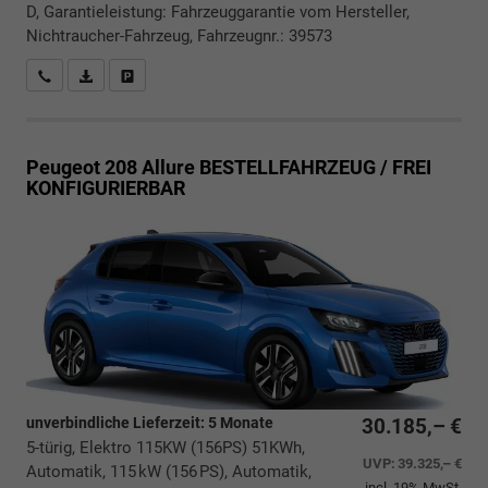
D, Garantieleistung: Fahrzeuggarantie vom Hersteller,
Nichtraucher-Fahrzeug, Fahrzeugnr.: 39573
Rückrufbitte absenden
PDF-Datei, Fahrzeugexposé drucken
Drucken, parken oder vergleichen
Peugeot 208
Allure BESTELLFAHRZEUG / FREI
KONFIGURIERBAR
unverbindliche Lieferzeit:
5 Monate
30.185,– €
5-türig, Elektro 115KW (156PS) 51KWh,
UVP:
39.325,– €
Automatik, 115 kW (156 PS), Automatik,
incl. 19% MwSt.