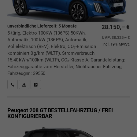
unverbindliche Lieferzeit:
5 Monate
28.150,– €
5-türig, Elektro 100KW (136PS) 50KWh,
UVP:
38.325,– €
Automatik, 100 kW (136 PS), Automatik,
incl. 19% MwSt.
Vollelektrisch (BEV), Elektro, CO₂-Emission
kombiniert 0 g/km (WLTP), Stromverbrauch
15.40 kWh/100km (WLTP), CO₂-Klasse A, Garantieleistung:
Fahrzeuggarantie vom Hersteller, Nichtraucher-Fahrzeug,
Fahrzeugnr.: 39550
Rückrufbitte absenden
PDF-Datei, Fahrzeugexposé drucken
Drucken, parken oder vergleichen
Peugeot 208
GT BESTELLFAHRZEUG / FREI
KONFIGURIERBAR