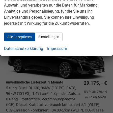
Auswahl und verarbeiten nur die Daten für Marketing,
Analytics und Personalisierung, für die Sie uns Ihr
Einverständnis geben. Sie können Ihre Einwilligung
Peugeot 308 SW
Allure BESTELLFAHRZEUG*
jederzeit mit Wirkung für die Zukunft widerrufen.
215,- € monatlich* 36 Monate* Ohne
Kilometerbegrenzung*
Alle akzeptieren
Einstellungen
Datenschutzerklärung
Impressum
unverbindliche Lieferzeit:
5 Monate
29.175,– €
5-türig, BlueHDI 130, 96KW (131PS), EAT8,
UVP:
38.270,– €
96 kW (131 PS), 1.499 cm³, 4 Zylinder, Autom.
incl. 19% MwSt.
8-Gang, Frontantrieb, Verbrennungsmotor
(ICE), Diesel, Kraftstoffverbrauch kombiniert 5,1 (WLTP),
CO₂-Emission kombiniert 134.00 g/km (WLTP), CO₂-Klasse