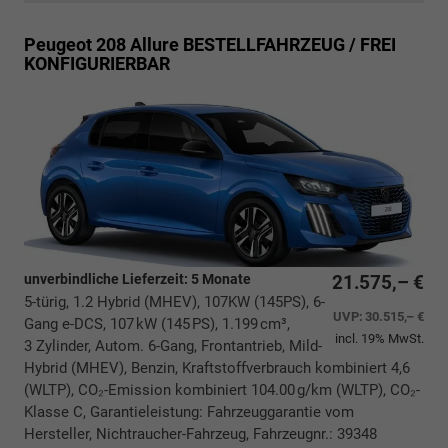
Peugeot 208
Allure BESTELLFAHRZEUG / FREI
KONFIGURIERBAR
unverbindliche Lieferzeit:
5 Monate
21.575,– €
5-türig, 1.2 Hybrid (MHEV), 107KW (145PS), 6-
UVP:
30.515,– €
Gang e-DCS, 107 kW (145 PS), 1.199 cm³,
incl. 19% MwSt.
3 Zylinder, Autom. 6-Gang, Frontantrieb, Mild-
Hybrid (MHEV), Benzin, Kraftstoffverbrauch kombiniert 4,6
(WLTP), CO₂-Emission kombiniert 104.00 g/km (WLTP), CO₂-
Klasse C, Garantieleistung: Fahrzeuggarantie vom
Hersteller, Nichtraucher-Fahrzeug, Fahrzeugnr.: 39348