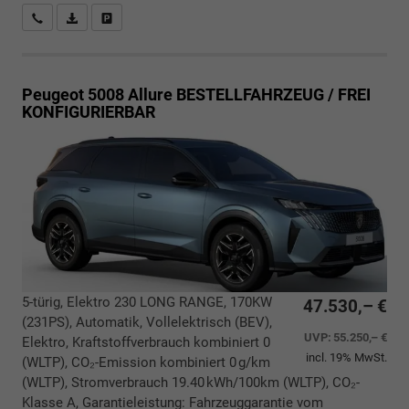
Rückrufbitte absenden
PDF-Datei, Fahrzeugexposé drucken
Drucken, parken oder vergleichen
Peugeot 5008
Allure BESTELLFAHRZEUG / FREI
KONFIGURIERBAR
5-türig, Elektro 230 LONG RANGE, 170KW
47.530,– €
(231PS), Automatik, Vollelektrisch (BEV),
UVP:
55.250,– €
Elektro, Kraftstoffverbrauch kombiniert 0
incl. 19% MwSt.
(WLTP), CO₂-Emission kombiniert 0 g/km
(WLTP), Stromverbrauch 19.40 kWh/100km (WLTP), CO₂-
Klasse A, Garantieleistung: Fahrzeuggarantie vom