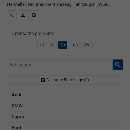
Hersteller, Nichtraucher-Fahrzeug, Fahrzeugnr.: 39585
Rückrufbitte absenden
PDF-Datei, Fahrzeugexposé drucken
Drucken, parken oder vergleichen
Datensätze pro Seite:
10
20
50
100
250
Fahrzeugnr.
Geparkte Fahrzeuge (
0
)
Audi
BMW
Cupra
Ford